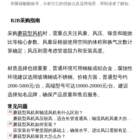
和聚碳酸酯板等，分析它们的优缺点及适用场景，帮助读者了解如何
根据不同需求选择合适的大棚材料。
B2B采购指南
采购
蘑菇型风机
时，需重点关注风量、风压、噪音和能效
比等核心参数。风量应根据使用空间的体积和换气次数计
算确定；风压则需考虑管道阻力和安装高度。

材质选择也很重要，普通环境可用钢板或铝合金，腐蚀性
环境建议选用玻璃钢或不锈钢。价格方面，普通型号约
2000-5000元/台，高端型号可达10000-20000元/台。建议
选择知名品牌，确保产品质量和售后服务。
常见问题
问
蘑菇型风机和轴流风机有什么区别？
蘑菇型风机风压较高，适合长管道通风；轴流风机风量大但风
问
蘑菇型风机如何安装？
压低，适合短距离通风。蘑菇型风机噪音更低，能效更高。
应安装在平整坚固的基础上，确保水平。进出风口需留有足够
问
蘑菇型风机噪音大怎么办？
空间，避免气流受阻。电机接线需符合规范，接地良好。