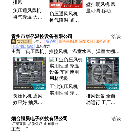
壁挂暖风机 风
负压通风风机
量可调 移动便
负压通风风机
换气降温 大棚
捷 稳定负压 易
换气降温 减少
控温 养殖必备
保养
污染 均匀送风
客户至上 定向
操作方便
青州市华亿温控设备有限公司
排风
洽谈
5年
厂
安心购
综合体验L0
回复及时
出价迅速
真实性已核验
山东潍坊
主营：
负压风机、推拉风机、温室水帘、温室大棚、
排风降温设备
工业负压风机
实用性强 降温
负压风机 通风
排风设备 全自
设备 车间使用
效果好 抽风力
动运行 工厂定
用材优良
强 材质高压 大
制 维护简单 鸡
排风量
舍饲养
烟台福昊电子科技有限公司
洽谈
厂家直供
品质保证
山东烟台
主营：
[]