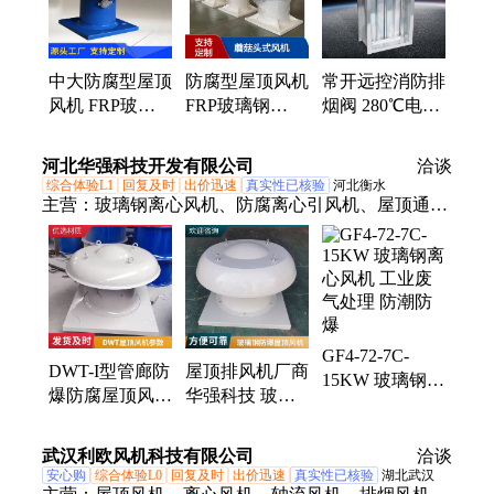
中大防腐型屋顶
防腐型屋顶风机
常开远控消防排
风机 FRP玻璃
FRP玻璃钢
烟阀 280℃电动
钢DWT-1型屋
DWT-1型屋顶
防火阀 70度防
顶离心风机 蘑
离心风机 蘑菇
火风口
河北华强科技开发有限公司
洽谈
菇头式风机
头式风机
综合体验L1
回复及时
出价迅速
真实性已核验
河北衡水
主营：
玻璃钢离心风机、防腐离心引风机、屋顶通风
机、轴流风机、玻璃钢管道、玻璃钢冷却塔、玻璃钢
净化塔
GF4-72-7C-
DWT-I型管廊防
屋顶排风机厂商
15KW 玻璃钢离
爆防腐屋顶风机
华强科技 玻璃
心风机 工业废
蘑菇头式通风机
钢防腐风机 防
气处理 防潮防
低噪音
爆屋顶风机
爆
武汉利欧风机科技有限公司
洽谈
安心购
综合体验L0
回复及时
出价迅速
真实性已核验
湖北武汉