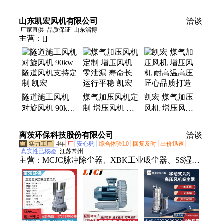
选 特殊定制 电
规格多样 材质
机驱动
优良
山东凯宏风机有限公司
洽谈
厂家直供
品质保证
山东淄博
主营：
[]
隧道施工风机
煤气加压风机定
凯宏 煤气加压
对旋风机 90kw
制 增压风机 零
风机 增压风机
隧道风机支持定
泄漏 寿命长 运
耐高温高压 匠
制 凯宏
行平稳 凯宏
心品质打造
离茨环保科技股份有限公司
洽谈
4年
厂
安心购
综合体验L0
回复及时
出价迅速
真实性已核验
江苏常州
主营：
MCJC脉冲除尘器、XBK工业吸尘器、SS湿式
防爆集尘器、RB高压漩涡式风机、CX中压风机、FX
防爆鼓风机、HTB多段式中压风机、FB高压防爆风
机、9-19离心高压风机、CX-H耐高温中风机、3RB气
环式真空泵、MCJC防爆集尘器、不锈钢湿式防爆除
尘器