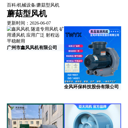
百科
机械设备
蘑菇型风机
/
/
蘑菇型风机
更新时间：2026-06-07
广州市鑫风风机有限公司
全风环保科技股份有限公司
常