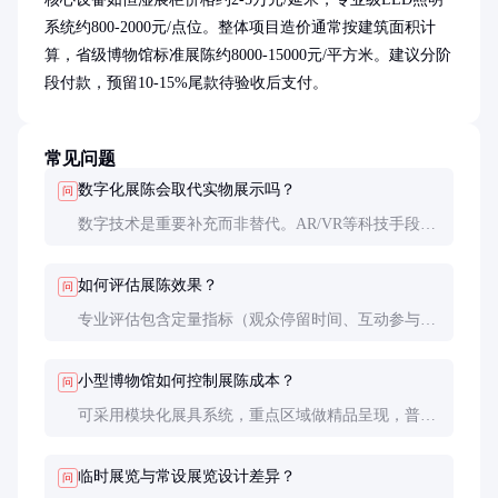
系统约800-2000元/点位。整体项目造价通常按建筑面积计
算，省级博物馆标准展陈约8000-15000元/平方米。建议分阶
段付款，预留10-15%尾款待验收后支付。
常见问题
数字化展陈会取代实物展示吗？
问
数字技术是重要补充而非替代。AR/VR等科技手段能
扩展展示维度，但文物实物的历史质感无法数字化还
原。理想模式是‘虚实结合’，如敦煌研究院的数字化
如何评估展陈效果？
问
洞窟与实物展品联动展示。
专业评估包含定量指标（观众停留时间、互动参与
率）与定性分析（观众满意度调查）。国际通行采
用‘前-中-后’三期评估法，特别关注知识传播有效性
小型博物馆如何控制展陈成本？
问
与情感共鸣度。
可采用模块化展具系统，重点区域做精品呈现，普通
区域简化处理。与高校合作开展学生设计竞赛也是降
低成本的有效方式，但需确保文物保护规范执行不打
临时展览与常设展览设计差异？
问
折扣。