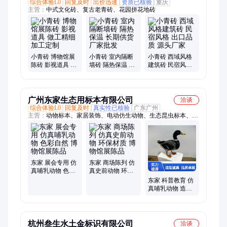
综合体验L0
回复及时
出价迅速
资质已核验
重庆
主营：
中式文化砖、复古老青砖、花园拼花地砖
小青砖 博物馆展
小青砖 室内隔断
小青砖 西域风格
陈砖 影视道具 做
墙砖 隔热保温 长
建筑砖 民宿风格
工精细 加工定制
期供货 厂家批发
出口品质 源头厂
家
广州东家生态用标本有限公司
洽谈
综合体验L0
回复及时
真实性已核验
广东广州
主营：
动物标本、家居装饰、电动仿生动物、生态昆虫标本、生
态仿生动物、仿生动物样本、高仿真动物模型
东家 展会专用 仿
东家 商场陈列 仿
真哺乳动物 色彩
真史前动物 环保
自然 博物馆展陈
材质 博物馆展陈
东家 科普教育 仿
品
品
真哺乳动物 造型
逼真 博物馆展陈
品
杭州叁生水土金标识有限公司
洽谈