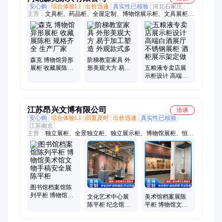
安心购
综合体验L1
出价迅速
真实性已核验
河北石家庄
主营：
文具柜、药品柜、全屋定制、博物馆展示柜、文具展柜、
烤漆展柜、男装展柜、展柜货柜、童装展柜、文具货架、展示柜
中岛、定做有诀窍
森克 博物馆异形
阶梯教室家具 外
展柜 收藏展陈柜
形美观大方 易于
五粮液专卖店展
规格齐全 生产厂
加工塑造 外观款
示柜设计 高端白
家
式多
酒展厅不锈钢展
柜 酒柜展示架定
做
江苏昂兴文博有限公司
洽谈
安心购
综合体验L1
回复及时
出价迅速
真实性已核验
江苏南京
主营：
独立展柜、全景独立柜、独立展示柜、博物馆展柜、恒温
防尘展示柜
图书馆档案馆陈
列平柜 博物馆美
文化艺术中心展
美术馆档案展陈
术馆文物手稿安
陈平柜 纪念馆博
平柜 博物馆文物
全展陈平柜
物馆小型文物精
手稿密封安全展
品展示柜
示柜定制