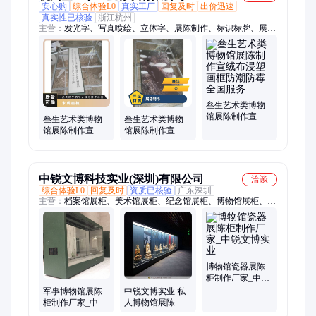
安心购
综合体验L0
真实工厂
回复及时
出价迅速
真实性已核验
浙江杭州
主营：
发光字、写真喷绘、立体字、展陈制作、标识标牌、展台
搭建、亚克力字、激光切割、不锈钢包边、文化墙、不锈钢平板
字、标识、展厅图文制作、宣绒布、画框、景区标识、展会搭
建、展柜制作、油画布、软膜灯箱、天花软膜、型材灯箱、党建
文化墙、广告标识
叁生艺术类博物
馆展陈制作宣绒
叁生艺术类博物
叁生艺术类博物
布浸塑画框防潮
馆展陈制作宣绒
馆展陈制作宣绒
防霉全国服务
布裱雪弗板免费
布裱雪弗板防火
出样配套齐全
阻燃一体化施工
中锐文博科技实业(深圳)有限公司
洽谈
综合体验L0
回复及时
资质已核验
广东深圳
主营：
档案馆展柜、美术馆展柜、纪念馆展柜、博物馆展柜、博
物馆展示柜、恒温恒湿展柜、低反射玻璃展柜
博物馆瓷器展陈
柜制作厂家_中锐
文博实业
军事博物馆展陈
中锐文博实业 私
柜制作厂家_中锐
人博物馆展陈柜
文博实业博物馆
制作 收藏馆展柜