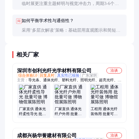
临时展更注重主题鲜明与视觉冲击力，周期3-6个
月，投资回报期短；常设展则强调体系完整与耐久
性，需考虑5-10年的维护更新计划。两者在文物保护
如何平衡学术性与通俗性？
问
标准上要求一致。
采用‘多层次解读’策略：基础层用直观图示和简短说
明，满足普通观众；深层通过二维码链接学术论文或
专家视频，满足专业观众。大英博物馆实践证明这种
设计可使观众满意度提升30%以上。
相关厂家
深圳市创利光纤光学材料有限公司
洽谈
综合体验L0
回复及时
真实性已核验
广东深圳
主营：
导光条、通体光纤、塑料光纤、照明光纤、超亮光纤、发
光软光纤、MMA通体光纤、3.0mm通体光纤、塑料光纤光缆、
光纤灯、汽车氛围灯、导光线、黑皮塑料光纤、地埋光纤灯、星
空顶、满天星光纤、导光光纤、1.0外2.2mm光纤、HFBR4503z接
头、45瓦光源器、乳白光纤、HFBR4531z、TOCP200光纤头、光
纤光源机器
厂家直供 通体光
厂家直供 通体光
工程用 通体光纤
纤柔性导光 批量
纤户外用 批量可
装饰用 批量可做
可做 博物馆展陈
做 博物馆展陈照
博物馆展陈照明
照明
明
成都兴杨华誉建材有限公司
洽谈