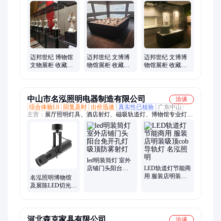
柜、独立高柜
迈邦世纪 博物馆
迈邦世纪 文博博
迈邦世纪 文博博
文物展柜 收藏展
物馆展柜 收藏展
物馆展柜 收藏展
陈柜 牢固耐用 库
陈柜 古董收藏品
陈柜 牢固耐用 一
存充足 厂家批发
一站式服务 全国
站式服务 生产厂
供应
家
中山市名泓照明电器制造有限公司
洽谈
综合体验L0
回复及时
出价迅速
真实性已核验
广东中山
主营：
展厅照明灯具、酒店射灯、磁吸轨道灯、博物馆专业灯
具、博物馆照明、led射灯、led筒灯、LED轨道灯、led洗墙灯、
斗胆灯、嵌入式筒灯、led象鼻灯、调焦射灯、调焦轨道灯、象鼻
灯、防眩射灯、格栅筒灯、超薄筒灯、防雾筒灯、防水筒灯、感
应筒灯、调光射灯、格栅射灯、无边框射灯、门型灯
led明装筒灯 室外
店铺门头阳台免
LED轨道灯节能商
开孔灯 吸顶防雾
用 服装店明装吸
名泓照明博物馆
射灯
顶cob导轨灯 名泓
及展陈LED切光灯
照明
摄影展览95显色
方形截光画展射
灯
河北森克家具有限公司
洽谈