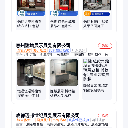
宣传标语、广告制作、门头招牌、软膜天花、广告印刷、党建展
厅
钠物历史博物馆
钠物 红色宣绒布
钠物服装门店3D
绒布裱框 色彩逼
展陈布 色彩鲜明
效果平面施工图
真 3D打印定制 展
支持来样加工 博
logo招牌设计制作
陈专用
物馆专用
工作态度严谨
惠州隆城展示展览有限公司
洽谈
回复及时
出价迅速
真实性已核验
广东惠州
主营：
柜订做、金属展柜、智能展柜、博物馆、展柜制作、矮柜
定做、展柜定制、玻璃展柜、独立展柜、展柜承包、陈列展柜、
平柜定做、平柜定制、沿墙通柜、创意展柜、古董展柜、展厅展
柜、展馆展柜、隆城展示、沿墙展柜、恒温恒湿、展柜订制、墙
柜定制、瓷器展柜、展柜安装
隆城展示 延墙定
制钢板玻璃展览
恒温恒湿博物馆
隆城展示 博物馆
柜 博物馆2层组装
展柜 专业定制展
钢板木质展柜 定
式展陈柜
陈设备 基花源材
制尺寸机加工木
质
箱包装文物展陈
柜
成都迈邦世纪展览展示有限公司
洽谈
综合体验L0
回复及时
出价迅速
真实性已核验
四川成都
主营：
展陈墙面柜、展陈俯视柜、展陈异形展柜、展陈沿墙通