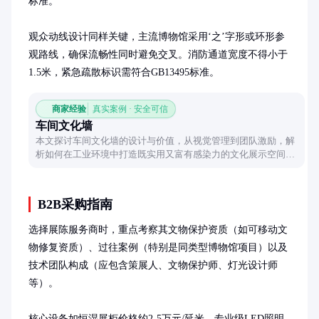
标准。

观众动线设计同样关键，主流博物馆采用‘之’字形或环形参
观路线，确保流畅性同时避免交叉。消防通道宽度不得小于
1.5米，紧急疏散标识需符合GB13495标准。
商家经验
真实案例 · 安全可信
车间文化墙
本文探讨车间文化墙的设计与价值，从视觉管理到团队激励，解
析如何在工业环境中打造既实用又富有感染力的文化展示空间，
让冰冷的车间变得有温度。
B2B采购指南
选择展陈服务商时，重点考察其文物保护资质（如可移动文
物修复资质）、过往案例（特别是同类型博物馆项目）以及
技术团队构成（应包含策展人、文物保护师、灯光设计师
等）。

核心设备如恒湿展柜价格约2-5万元/延米，专业级LED照明