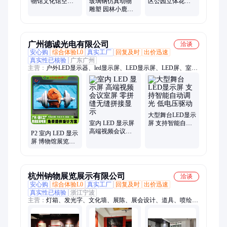
物馆文化馆空间
玻璃钢仿真动物
区公园立体花坛
规划施工一体化
雕塑 园林小鹿仙
造型 仿真景观设
服务
鹤大象摆件 景区
计
户外防水雕塑
广州德诚光电有限公司
洽谈
安心购
综合体验L0
真实工厂
回复及时
出价迅速
真实性已核验
广东广州
主营：
户外LED显示器、led显示屏、LED显示屏、LED屏、室内
led显示屏、透明屏、柔性屏、透明led屏、租赁屏、广告大屏
幕、led屏幕、全彩led显示屏、拼接屏、led海报屏、柔性显示
屏、LED屏幕、p3.91租赁屏、led透明贴膜屏
大型舞台LED显示
室内 LED 显示屏
屏 支持智能自动
高端视频会议室
调光 低电压驱动
P2 室内 LED 显示
屏 零拼缝无缝拼
屏 博物馆展览馆
接显示
展陈屏 定制尺寸
无色差显示
杭州钠物展览展示有限公司
洽谈
安心购
综合体验L0
真实工厂
回复及时
出价迅速
真实性已核验
浙江宁波
主营：
灯箱、发光字、文化墙、展陈、展会设计、道具、喷绘写
真、展厅图文制作、宣绒布、展厅制作、立体字 发光字、标识
标牌、展会搭建服务、写真KT板、广宣物料、导视导览、logo、