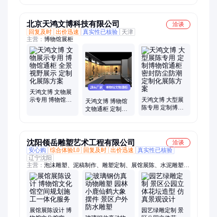
文物展柜
订做工厂
北京天鸿文博科技有限公司
洽谈
回复及时
出价迅速
真实性已核验
天津
主营：
博物馆展柜
天鸿文博 文物展
示专用 博物馆通
天鸿文博 大型展
天鸿文博 博物馆
柜 全景视野展示
陈专用 定制博物
文物通柜 定制化
定制化展陈方案
馆通柜 密封防尘
展陈 空间高效利
防潮 定制化展陈
用 专业设计制作
方案
沈阳领岳雕塑艺术工程有限公司
洽谈
安心购
综合体验L0
回复及时
出价迅速
真实性已核验
辽宁沈阳
主营：
泡沫雕塑、泥稿制作、雕塑定制、展馆展陈、水泥雕塑、
动物雕塑、3d建模雕塑、泥塑稿定制、玻璃钢雕塑、景观假山制
作、商场景观雕塑、商场卡通雕塑、毛绒雕塑、商场美陈装饰、
园艺绿雕、铁艺白钢雕塑、冰雪雕、3D建模、玻璃钢雕塑模
型、大型玻璃钢雕塑、卡通玻璃钢雕塑、仿古水泥雕塑、水泥景
观雕塑、水泥雕塑摆件、浮雕壁画
展馆展陈设计 博
园艺绿雕定制 景