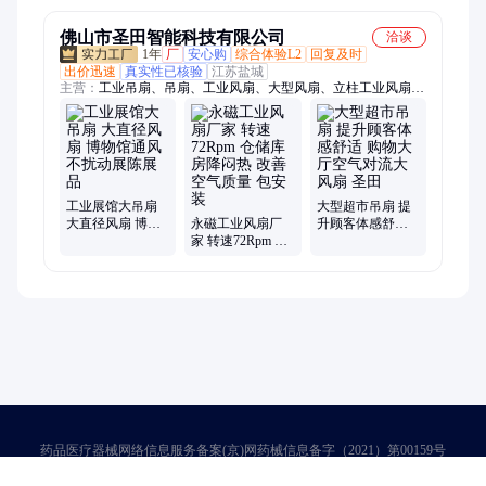
佛山市圣田智能科技有限公司
洽谈
1年
厂
安心购
综合体验L2
回复及时
出价迅速
真实性已核验
江苏盐城
主营：
工业吊扇、吊扇、工业风扇、大型风扇、立柱工业风扇、
立柱吊扇、仓库吊扇、永磁工业吊扇、大型工业吊扇、风扇、商
用风扇、商用工业吊扇、商用吊扇、永磁吊扇、节能永磁吊扇、
变频风扇、大型变频风扇、商用大型吊扇、商用大型风扇、立柱
风扇、户外立柱风扇、户外立柱吊扇
工业展馆大吊扇
大型超市吊扇 提
大直径风扇 博物
永磁工业风扇厂
升顾客体感舒适
馆通风 不扰动展
家 转速72Rpm 仓
购物大厅空气对
陈展品
储库房降闷热 改
流大风扇 圣田
善空气质量 包安
装
药品医疗器械网络信息服务备案(京)网药械信息备字（2021）第00159号
京ICP证030173号
京公网安备11000002000001号