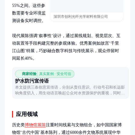
55%之间。这些参
数需要专业环境监
深圳市创利光纤光学材料有限公司
测设备实时调控。

现代展陈强调‘叙事性’设计，通过展线规划、视觉层次、互
动装置等手段构建完整的参观体验。优秀案例如故宫‘千里
江山图’特展，巧妙融合数字科技与传统展示，观众停留时
间延长40%。
商家经验
真实案例 · 安全可信
护水防污宣传语
本文提供三条创意宣传语，分别从责任意识、行动号召和长远影
响角度切入，用生动语言唤起公众对水资源保护的重视，同时解
析每条标语的设计巧思。
应用领域
历史类
博物馆展陈
注重时间线索与文物组合，如中国国家博
物馆‘古代中国’基本陈列，通过6000余件文物系统展现中华