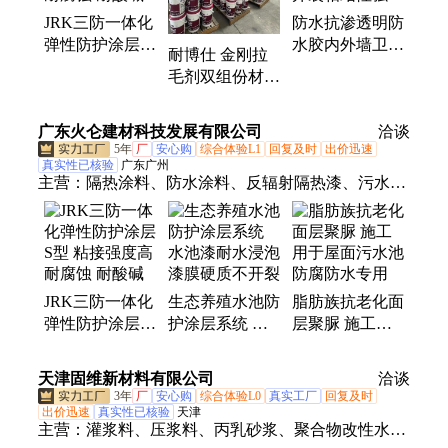
JRK三防一体化
防水抗渗透明防
防腐保护涂料、防水桥面涂料、硅渗透防水剂、改性
弹性防护涂层S
水胶内外墙卫生
沥青桥面、沥青防水粘结、防腐防水涂料、专用防水
耐博仕 金刚拉
型 粘接强度高
间窗边渗漏抗开
涂料、水性渗透结晶
毛剂双组份材料
耐腐蚀 耐酸碱
裂粘结性强
基面加固剂 地
面墙面防水界面
广东火仑建材科技发展有限公司
洽谈
剂
5年
厂
安心购
综合体验L1
回复及时
出价迅速
真实性已核验
广东广州
主营：
隔热涂料、防水涂料、反辐射隔热漆、污水池
防腐涂料、隔音吸音涂料、路桥防水、防水剂、保温
隔热涂料
JRK三防一体化
生态养殖水池防
脂肪族抗老化面
弹性防护涂层S
护涂层系统 水
层聚脲 施工用
型 粘接强度高
池漆耐水浸泡漆
于屋面污水池防
耐腐蚀 耐酸碱
膜硬质不开裂
腐防水专用
天津固维新材料有限公司
洽谈
3年
厂
安心购
综合体验L0
真实工厂
回复及时
出价迅速
真实性已核验
天津
主营：
灌浆料、压浆料、丙乳砂浆、聚合物改性水泥