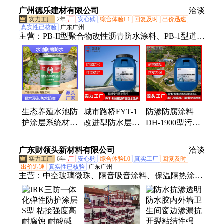
化瓷漆
广州德乐建材有限公司
涂层
水涂料
洽谈
2年
厂
安心购
综合体验L1
回复及时
出价迅速
真实性已核验
广东广州
主营：
PB-II型聚合物改性沥青防水涂料、PB-1型道桥
聚合物改性沥青防水涂料、反射隔热防水涂料、高聚
物改性沥青防水涂料、水性沥青基防水涂料、防水涂
料、路桥防水、JS防水
生态养殖水池防
城市路桥FYT-1
防渗防腐涂料
护涂层系统材料
改进型防水层聚
DH-1900型污水
水池漆耐海水浸
合物改性沥青防
池净水厂材料耐
泡 漆膜柔韧不
水涂料
酸碱 厂家现货
广东财领头新材料有限公司
洽谈
开裂
施工简便
6年
厂
安心购
综合体验L0
真实工厂
回复及时
出价迅速
真实性已核验
广东广州
主营：
中空玻璃微珠、隔音吸音涂料、保温隔热涂
料、弹性防护涂料、渗透结晶防水、道桥防水涂料、
jrk防腐、桥面防水、防腐涂料、沥青基防水、建筑防
水剂、防水粘结材料、弹性防水涂料、反应路桥防
水、无机硅防水剂、沥青防水涂料、渗透结晶密封、