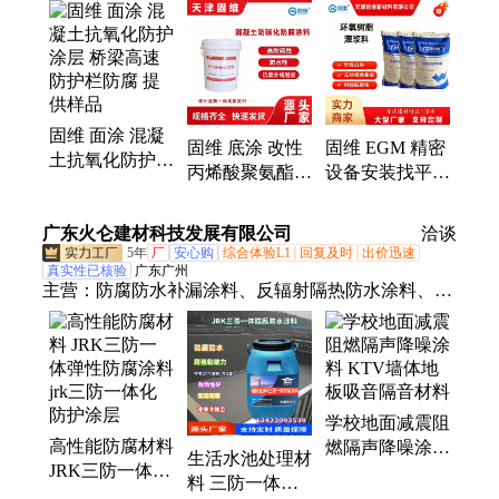
砂浆、加固修补砂浆、道路修补料、自流平砂浆、混
凝土色差修复剂、轨道胶泥、环氧树脂稀胶泥、环氧
腻子、高延性混凝土、粘钢胶、道钉锚固剂、高强耐
磨料、环氧修补砂浆、自流平、环氧界面剂、自流平
水泥、水泥自流平、混凝土界面剂
固维 面涂 混凝
固维 底涂 改性
固维 EGM 精密
土抗氧化防护涂
丙烯酸聚氨酯防
设备安装找平树
层 桥梁高速防
碳化涂料 中涂
脂灌浆料 颜色
护栏防腐 提供
面涂多形式 提
可调缝隙填充
广东火仑建材科技发展有限公司
样品
洽谈
供样品
支持定制
5年
厂
安心购
综合体验L1
回复及时
出价迅速
真实性已核验
广东广州
主营：
防腐防水补漏涂料、反辐射隔热防水涂料、水
泥基渗透结晶防水涂料、JRK三防一体化防护涂料、
新型隔音涂料、新型吸音涂料、水性纳米中空玻璃微
珠保温隔热涂料、保温找平凝胶、各种路桥隧道防水
涂料、聚氨酯沥青防水涂料、环氧防腐漆
学校地面减震阻
高性能防腐材料
燃隔声降噪涂料
生活水池处理材
JRK三防一体弹
KTV墙体地板
料 三防一体无
性防腐涂料 jrk
吸音隔音材料