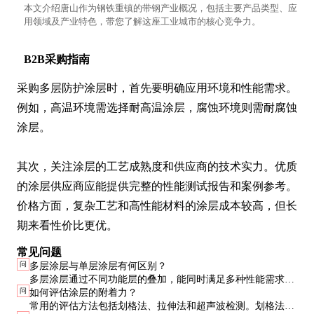
本文介绍唐山作为钢铁重镇的带钢产业概况，包括主要产品类型、应
用领域及产业特色，带您了解这座工业城市的核心竞争力。
B2B采购指南
采购多层防护涂层时，首先要明确应用环境和性能需求。
例如，高温环境需选择耐高温涂层，腐蚀环境则需耐腐蚀
涂层。

其次，关注涂层的工艺成熟度和供应商的技术实力。优质
的涂层供应商应能提供完整的性能测试报告和案例参考。
价格方面，复杂工艺和高性能材料的涂层成本较高，但长
期来看性价比更优。
常见问题
问
多层涂层与单层涂层有何区别？
多层涂层通过不同功能层的叠加，能同时满足多种性能需求，
问
如何评估涂层的附着力？
而单层涂层通常只能提供单一功能。多层涂层的综合性能更
常用的评估方法包括划格法、拉伸法和超声波检测。划格法简
优，但工艺复杂度和成本也更高。