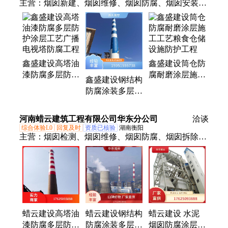
主营：
烟囱新建、烟囱维修、烟囱防腐、烟囱安装、
烟囱加固、钢结构防腐、炉架防腐、高空作业、高空
防腐、凉水塔防腐、冷却塔防腐、烟囱安装航标灯、
烟囱安装避雷针
鑫盛建设高塔油
鑫盛建设筒仓防
漆防腐多层防护
腐耐磨涂层施工
鑫盛建设钢结构
涂层工艺广播电
工艺粮食仓储设
防腐涂装多层防
视塔防腐工程
施防护工程
护涂层工艺厂房
钢构长效防腐工
河南蜡云建筑工程有限公司华东分公司
洽谈
程
综合体验L0
回复及时
资质已核验
湖南衡阳
主营：
烟囱检测、烟囱维修、烟囱防腐、烟囱拆除、
烟囱美化、烟囱新建、烟囱安装、烟囱滑模、烟囱加
固、烟囱安装避雷针、烟囱安装航空障碍灯、烟囱粉
刷、烟囱脱硫、钢结构防腐、炉架防腐、高空防腐、
高空作业、凉水塔防腐、高空拆除、烟囱改造、安装
钢烟囱、砖烟囱拆除、电厂烟囱防腐
蜡云建设高塔油
蜡云建设钢结构
蜡云建设 水泥
漆防腐多层防护
防腐涂装多层防
烟囱防腐涂层