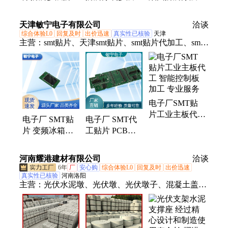
涂层工艺广播电
护涂层工艺厂房
有效操作 提升
视塔防腐工程
钢构长效防腐工
防护性能
天津敏宁电子有限公司
洽谈
程
综合体验L0
回复及时
出价迅速
真实性已核验
天津
主营：
smt贴片、天津smt贴片、smt贴片代加工、smt
贴片加工
电子厂SMT贴
片工业主板代工
电子厂 SMT贴
电子厂 SMT代
智能控制板加工
片 变频冰箱主
工贴片 PCB板
专业服务
控板专用 多层
批量贴装 进口
防护涂层工艺
设备高速生产
河南耀港建材有限公司
洽谈
6年
厂
安心购
综合体验L0
回复及时
出价迅速
真实性已核验
河南洛阳
主营：
光伏水泥墩、光伏墩、光伏墩子、混凝土盖
板、光伏安装墩、水泥墩、光伏稳固基础、光伏水泥
墩基础、光伏水泥固定座、光伏水泥承重块、光伏水
泥抗风块、光伏支架水泥座基、光伏水泥柱座、固定