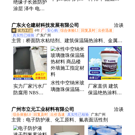
绝缘子长效防护
料 憎水性优 可
缘涂料 防水防
涂层 泽牛 电网
定做
火绝缘
用PRTV防污闪
涂料
广东火仑建材科技发展有限公司
洽谈
4年
厂
安心购
综合体验L1
回复及时
出价迅速
真实性已核验
广东广州
主营：
桥面防水粘结剂、建筑保温隔热涂料、金属屋
面翻新防锈漆、隔音吸音涂料、污水池防腐涂料、钢
结构防腐体系涂料、外墙丙烯酸防水涂料、管道设备
保温气凝胶、反射隔热降温涂料、硅橡胶装饰一体防
水、环氧防腐漆、改性环氧树脂防腐
水性中空纳米玻
实力厂家污水厂
厂家直供 建筑
璃微珠保温隔热
防腐用 NBS三
保温绝热涂料
材料 商品楼外
防一体化弹性防
内外墙中空玻璃
墙施工指定材料
护涂层S型保护
微珠 保温凝胶
广州市立元工业材料有限公司
洽谈
系统
综合体验L0
回复及时
出价迅速
真实性已核验
广东广州
主营：
电子防护液、化工原料、氟表面活性剂