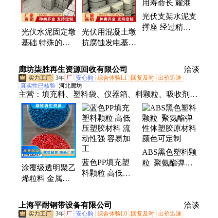
墩、光伏水泥支撑墩基础、光伏支架座、光伏配重
光伏支架水泥支
块、水泥 光伏支撑墩、支撑墩、发电预制水泥墩、光
撑座 经过精心
伏支撑墩、水泥墩基础、抗风块、太阳能板水泥支撑
光伏水泥固定墩
光伏用混凝土墩
设计和制造使用
墩、发电站稳固
基础 特殊的防
抗腐蚀发电基础
寿命长 耀港
护涂层和结构设
墩 防水性能优
计 耀港
廊坊柒胜再生资源回收有限公司
洽谈
3年
厂
安心购
综合体验L1
回复及时
出价迅速
真实性已核验
河北廊坊
主营：
填充料、塑料袋、仪器箱、料颗粒、吸收剂、
塑料桶、塑料筐、灰色abs、碳纤维、爽滑剂、农机
具、树脂瓦、无纺布、聚乙烯、塑料颗、塑料盒、排
水管、制作灯罩、注塑颗粒、抗静电剂、家具管材、
塑料配件、电线电缆、环保颗粒、家用电源
ABS黑色塑料颗
蓝色PP填充塑
粒 聚氨酯弹性
涂覆级透明聚乙
料颗粒 高低压
体塑胶原材料颜
烯粒料 金属板
塑胶材料 流动
色可定制
材防护涂层挤出
性强 容易加工
轻薄附着力优良
上海平耐钢带设备有限公司
洽谈
3年
厂
安心购
综合体验L0
回复及时
出价迅速