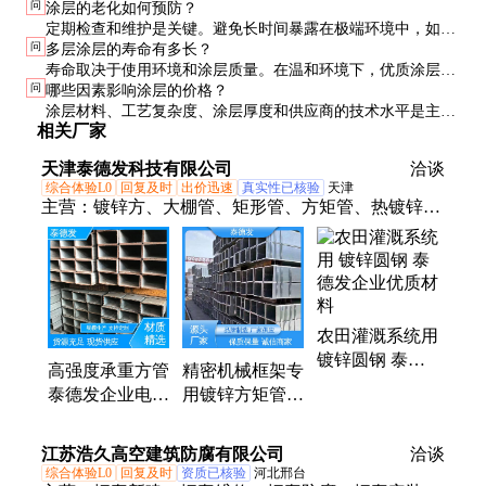
问
涂层的老化如何预防？
单易行，适合现场快速评估；拉伸法则更精确，适用于实验室
定期检查和维护是关键。避免长时间暴露在极端环境中，如高
环境。
问
多层涂层的寿命有多长？
温、高湿或强腐蚀性环境。必要时可进行表面处理或重新涂
寿命取决于使用环境和涂层质量。在温和环境下，优质涂层可
覆。
问
哪些因素影响涂层的价格？
使用5-10年；在恶劣环境下，可能缩短至2-3年。定期维护可显
涂层材料、工艺复杂度、涂层厚度和供应商的技术水平是主要
著延长寿命。
相关厂家
影响因素。高性能材料和复杂工艺会显著增加成本，但能提供
更长的使用寿命和更好的性能。
天津泰德发科技有限公司
洽谈
综合体验L0
回复及时
出价迅速
真实性已核验
天津
主营：
镀锌方、大棚管、矩形管、方矩管、热镀锌、
方钜管、国标方管、幕墙方管、养猪大棚、养殖大
棚、定制方管、蔬菜大棚、方管定做、大棚骨架、矩
形方管、无缝钢管、无缝方管、大邱庄方管、大口径
方管、大棚椭圆管
农田灌溉系统用
镀锌圆钢 泰德
高强度承重方管
精密机械框架专
发企业优质材料
泰德发企业电站
用镀锌方矩管
支架多层防护涂
泰德发企业工业
层工艺
级防锈管
江苏浩久高空建筑防腐有限公司
洽谈
综合体验L0
回复及时
资质已核验
河北邢台