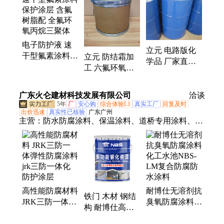
电子防护液 速
立元 电路版化
干型氟素涂料
立元 防结霜加
学品 厂家直供
保护涂层 含氟
工 六氟环氧丙
服务优质 售后
树脂配 全氟环
烷三聚体 储存
完善
氧丙烷三聚体
要求常温 总固
广东火仑建材科技发展有限公司
洽谈
含量≥99
5年
厂
安心购
综合体验L1
真实工厂
回复及时
出价迅速
真实性已核验
广东广州
主营：
防水防腐涂料、保温涂料、道桥专用涂料、
JRK三防一体化防护涂料、隔音涂料、屋顶防晒隔热
漆
高性能防腐材料
耐博仕无溶剂抗
铁门 木材 钢结
JRK三防一体弹
臭氧防腐涂料
构 耐博仕高光
性防腐涂料 jrk
化工水池NBS-
亮彩色多功能钢
三防一体化防护
LM复合防腐防