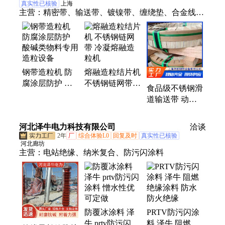
真实性已核验
上海
主营：
精密带、输送带、镀镍带、缠绕垫、合金线、
合金带、镜面板、抛光带、平垫圈、弹簧带、输送
机、不锈钢板、环形钢带、复合垫片、合金钢管、不
锈钢垫、拉丝钻孔、电池镍带、钢带定制、五金垫
片、法兰垫片、线材钢带、石墨垫片、不锈钢带、开
钢带造粒机 防
熔融造粒结片机
口垫片
腐涂层防护 酸
不锈钢链网带
食品级不锈钢滑
碱类物料专用造
冷凝熔融造粒机
道输送带 动力
粒设备
传输用平整卷带
耐候性能优越
河北泽牛电力科技有限公司
洽谈
平耐
2年
厂
综合体验L0
回复及时
真实性已核验
河北廊坊
主营：
电站绝缘、纳米复合、防污闪涂料
防覆冰涂料 泽
PRTV防污闪涂
牛 prtv防污闪涂
料 泽牛 阻燃绝