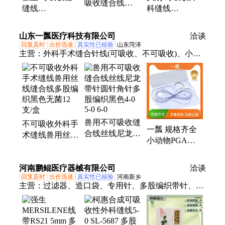
吸收缝合线
缝线
科缝线
W6977M 2-0 爱
VCPB864D 抗
C0068416 带针
惜邦 带针 多股
菌薇乔 3-0 多股
缝合线 0# 带涂
山东一瓢医疗科技有限公司
编织
洽谈
编织缝合线
层 多股
回复及时
出价迅速
真实性已核验
山东菏泽
主营：
外科手术缝合针线(可吸收、不可吸收)、小动
物专用留置针、无菌透明创巾、兽用丝线缝合线、自
粘性弹性绷带、导尿管
兽用不可吸收缝
不可吸收外科手
一瓢 规格齐全
合线丝线尼龙带
术缝线兽用丝线
小动物PGA缝
针圆针角针多股
缝合线多股编织
合线 甄选进口
编织黑色4-0 5-0
黑色无菌12支/
原材料 质量稳
6-0
河南鹏鲲医疗器械有限公司
盒
洽谈
定
回复及时
出价迅速
真实性已核验
河南新乡
主营：
过滤器、造口袋、专用针、多股编织带针、鼻
胃管、传统线、修补塞、疝补片、喉镜片、结扎夹、
修补补片、静脉导管、泡沫敷料、固定胶带、手术薄
膜、气管插管、呼吸导管、穿刺套装、透明敷料、液