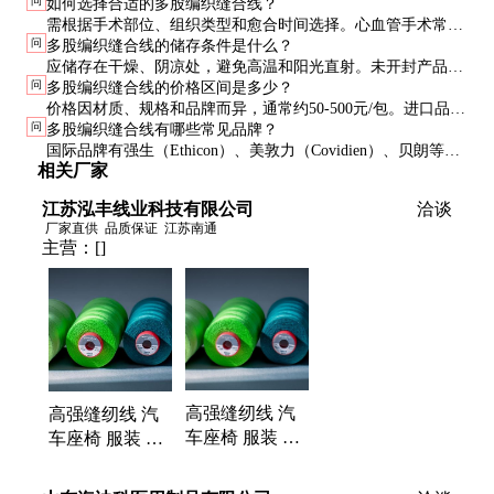
问
如何选择合适的多股编织缝合线？
但可能增加感染风险；单股缝合线表面光滑，感染风险低，但
需根据手术部位、组织类型和愈合时间选择。心血管手术常用
柔韧性较差，打结难度较大。
问
多股编织缝合线的储存条件是什么？
聚酯缝合线，可吸收手术常用聚乳酸缝合线，感染风险高的部
应储存在干燥、阴凉处，避免高温和阳光直射。未开封产品通
位建议选用特殊涂层产品。
问
多股编织缝合线的价格区间是多少？
常可保存2-3年，开封后需尽快使用，避免污染。
价格因材质、规格和品牌而异，通常约50-500元/包。进口品牌
问
多股编织缝合线有哪些常见品牌？
价格较高，国产品牌性价比更好。
国际品牌有强生（Ethicon）、美敦力（Covidien）、贝朗等；
相关厂家
国内品牌有威高、蓝帆医疗、康派特等。选择时需考虑品牌信
誉和产品认证。
江苏泓丰线业科技有限公司
洽谈
厂家直供
品质保证
江苏南通
主营：
[]
高强缝纫线 汽
高强缝纫线 汽
车座椅 服装 家
车座椅 服装 家
居 专用缝纫线
居 专用缝纫线