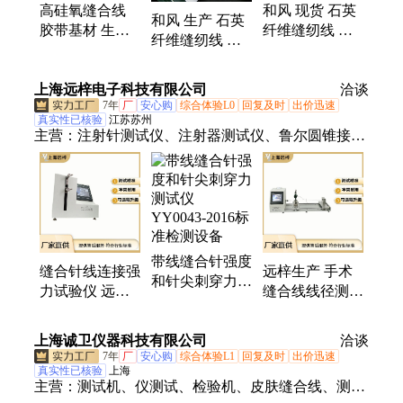
高硅氧缝合线
和风 现货 石英
和风 生产 石英
胶带基材 生产
纤维缝纫线 耐
纤维缝纫线 耐
厂家 石英纤维
高温保温隔热防
高温保温隔热防
缝纫线 规格齐
火织物缝合线
火织物缝合线
上海远梓电子科技有限公司
全 和风
按需定制
洽谈
轻质耐热
7年
厂
安心购
综合体验L0
回复及时
出价迅速
真实性已核验
江苏苏州
主营：
注射针测试仪、注射器测试仪、鲁尔圆锥接头
性能综合测试仪、缝合线线径测试仪、鲁尔圆锥接头
多功能测试仪、注射器药液推挤力测试仪、抓取钳传
递系数测试仪、牙钻颈部强度测试仪、牙钻端侧刃切
削试验仪、牙科手机综合测试台、手术刀片弹性测试
仪、牙钻径向跳动测试仪、手术刀片锋利度测试仪、
带线缝合针强度
牙科治疗机压头损失测试仪、针尖刺穿力测试仪、锋
缝合针线连接强
远梓生产 手术
和针尖刺穿力测
利度测试仪、堵转扭矩测试仪、阴道扩张器挠度测试
力试验仪 远梓
缝合线线径测量
试仪 YY0043-
仪、输液器泄漏正负压测试仪、器身密合性测试仪、
XZ1116-D张力
仪 XJ1116-D 自
2016标准检测设
针管刚性测试仪、针尖锋利度测试仪、缝合针测试
测试设备 符合
动计算平均值
上海诚卫仪器科技有限公司
备
洽谈
行业标准
仪、抓取钳锁合啮合力测试仪、导丝抗弯曲测试仪
7年
厂
安心购
综合体验L1
回复及时
出价迅速
真实性已核验
上海
主营：
测试机、仪测试、检验机、皮肤缝合线、测验