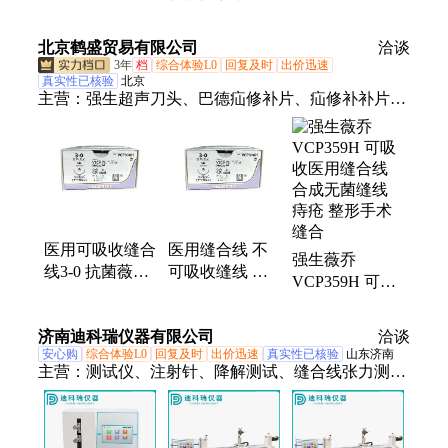
健医疗 针 线一
用广泛
组织缝合或结扎
体化 资质齐全
邦健医疗 聚丙
北京鹤盛贸易有限公司
洽谈
烯线
3年
档
综合体验L0
回复及时
出价迅速
真实性已核验
北京
主营：
强生超声刀头、巴德疝修补片、疝修补补片、
强生倒刺缝合线、强生止血夹、强生止血纱、磷酸锆
钠银藻酸盐敷料、含银敷料、美必康、透析导管、长
期透析导管、进口透析导管、巴德透析导管、组织胶
水、百克钳、美皮康、保赫曼、人造血管、体外循环
插管、羧甲基纤维素钠银敷料、高压球囊、血栓导
管、血液透析用
医用可吸收缝合
医用缝合线 不
强生薇乔
线3-0 抗菌薇乔
可吸收缝线 强
VCP359H 可吸
强生VCP311H
生VCP316H
收医用缝合线
VCP422H
8558H 8706H
合成无菌缝线
济南迪科瑞仪器有限公司
洽谈
VCP397H
W9236T SL-691
痔疮 整形手术
安心购
综合体验L0
回复及时
出价迅速
真实性已核验
山东济南
VCP602H
缝合
主营：
测试仪、注射针、降解测试、缝合线张力测试
仪、血压计耐变压