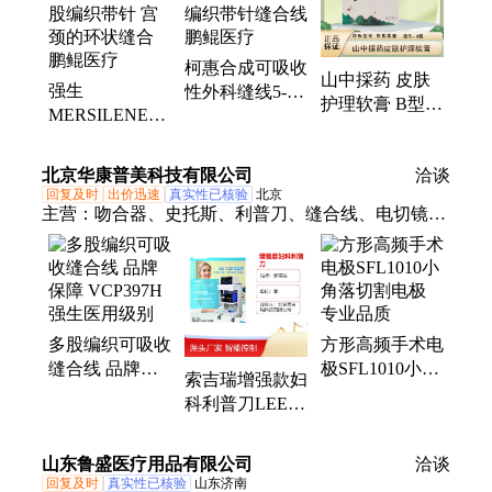
体敷料、消融电极、黏胶祛除剂、带线缝合针、医用
缝合针、水胶体敷料、无菌导尿管
柯惠合成可吸收
山中採药 皮肤
强生
性外科缝线5-0
护理软膏 B型
MERSILENE线
SL-5687 多股编
医用软膏 用于
带RS21 5mm 多
织带针缝合线
小创口 擦伤 切
股编织带针 宫
鹏鲲医疗
北京华康普美科技有限公司
洽谈
割伤及周围
颈的环状缝合
回复及时
出价迅速
真实性已核验
北京
鹏鲲医疗
主营：
吻合器、史托斯、利普刀、缝合线、电切镜、
爱尔博、修补塞、飞尼思、电切环、结扎夹、leep刀
头、cook导丝、高频电刀、医用吸烟、中性电极、脚
踏开关、超声刀头、电极刀头、取石网篮、内镜测
漏、光纤喉镜、疝气补片、疝修补器、超声刀手柄、
多股编织可吸收
方形高频手术电
超声刀刀头、医疗负极板
缝合线 品牌保
极SFL1010小角
索吉瑞增强款妇
障 VCP397H强
落切割电极 专
科利普刀LEEP
生医用级别
业品质
术设备套装 智
能控制
山东鲁盛医疗用品有限公司
洽谈
回复及时
真实性已核验
山东济南