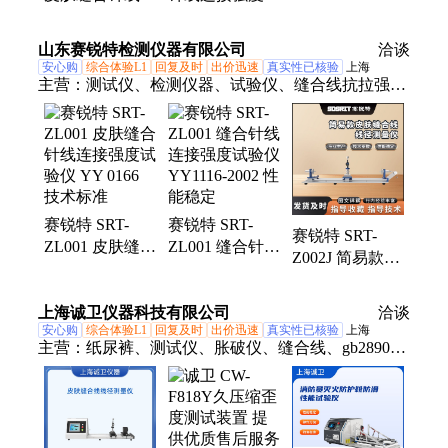
接强度试验仪
验仪 YY1116-
卓越 发货及时
YY1116-2002 准
2002 专业生产
山东赛锐特检测仪器有限公司
洽谈
确可靠
技术参数
安心购
综合体验L1
回复及时
出价迅速
真实性已核验
上海
主营：
测试仪、检测仪器、试验仪、缝合线抗拉强
度、拉力机、耐碎石试验机、鲁尔圆锥测试仪
赛锐特 SRT-
赛锐特 SRT-
赛锐特 SRT-
ZL001 皮肤缝合
ZL001 缝合针线
Z002J 简易款皮
针线连接强度试
连接强度试验仪
肤缝合线线径测
验仪 YY 0166
YY1116-2002 性
量仪 YY1116-
上海诚卫仪器科技有限公司
技术标准
能稳定
洽谈
2010
安心购
综合体验L1
回复及时
出价迅速
真实性已核验
上海
主营：
纸尿裤、测试仪、胀破仪、缝合线、gb2890-
2009、手机轴向、三角针刃、过滤效率、电子织物、
跌落试验机、注射针针管、医用缝合针、针护套分
离、缺陷检测机、雾化检测仪、表面张力仪、防护服
合成、防护服静电、线径测量仪、过滤器滤除、皮下