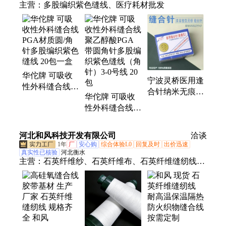
主营：
多股编织紫色缝线、医疗耗材批发
华佗牌 可吸收
宁波灵桥医用逢
性外科缝合线
合针纳米无痕美
华佗牌 可吸收
PGA材质圆/角
容整形双眼皮埋
性外科缝合线聚
针多股编织紫色
线酒窝角针手术
乙醇酸PGA带
缝线 20包一盒
圆针 角针1/2弧
圆角针多股编织
河北和风科技开发有限公司
洽谈
3*10（10根一
紫色缝线（角
1年
厂
安心购
综合体验L0
回复及时
出价迅速
包）
针）3-0号线 20
真实性已核验
河北衡水
主营：
石英纤维纱、石英纤维布、石英纤维缝纫线、
包
缝合线、石英纤维短切纱、石英纤维套管、石英纤维
针刺毡、石英纤维薄毡、石英纤维棉、石英纤维带、
透波材料、隐身材料