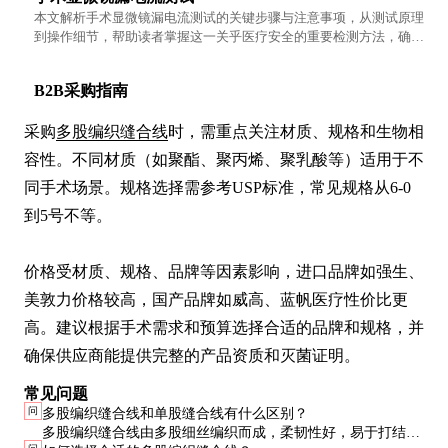
本文解析手术显微镜漏电流测试的关键步骤与注意事项，从测试原理
到操作细节，帮助读者掌握这一关乎医疗安全的重要检测方法，确保
设备使用过程中的电气安全。
B2B采购指南
采购
多股编织缝合线
时，需重点关注材质、规格和生物相
容性。不同材质（如聚酯、聚丙烯、聚乳酸等）适用于不
同手术场景。规格选择需参考USP标准，常见规格从6-0
到5号不等。

价格受材质、规格、品牌等因素影响，进口品牌如强生、
美敦力价格较高，国产品牌如威高、蓝帆医疗性价比更
高。建议根据手术需求和预算选择合适的品牌和规格，并
确保供应商能提供完整的产品资质和灭菌证明。
常见问题
问
多股编织缝合线和单股缝合线有什么区别？
多股编织缝合线由多股细丝编织而成，柔韧性好，易于打结，