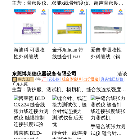
主营：
骨密度仪、双能x线骨密度仪、超声骨密度
仪、缝合线、制氧机、AED除颤仪、麻醉机、电子血
压计、微波治疗仪、心电监护仪、血糖仪、肺功能
仪、眼科激光治疗仪、血氧仪、高分子夹板、血管
鞘、急救包、喉镜、高压注射器、手术显微镜、听力
筛查仪、视力筛查仪、呼吸机、牙科综合治疗台、临
时起搏器、可视喉镜
海迪科 可吸收
金环Jinhuan 带
爱普 非吸收性
性外科缝线 多
线缝合针 6-0
外科缝线（钢丝
针连带可吸收缝
75cm 黑色 3×10
线）用于缝合胸
合线 多针多线 /
单 16mm 医疗器
骨、固定骨折等
东莞博莱德仪器设备有限公司
洽谈
PGA / PGLA
械一站式采购
8年
厂
安心购
综合体验L0
出价迅速
真实性已核验
广东东莞
主营：
防护服、测试机、模切机、缝合线连接强度试
验机、开合盖、撕裂仪、热熔胶、络筒机、保护膜、
pcb耐折、测量仪、拉力仪、霰弹袋、触摸屏、铅笔
芯、气流仪、冷冻箱、测定仪、小样机、贴合机、力
测试、光源箱、划圆机、刮划机、纸环压、水凝胶涂
手缝合线张力测
布机
博莱德 BLD-
缝合针、线连接
试仪 缝合针线