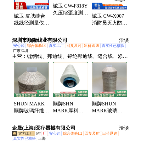
诚卫 CW-F818Y
穿刺针、卫生巾吸水、冲击试验机、留置针穿刺、橡
久压缩歪度测试
胶塞垫片、注射针针座
诚卫 皮肤缝合
诚卫 CW-X007
装置 提供优质
线线径测量仪
消防员灭火防护
售后服务
符合技术要求
靴防滑性能试验
专业生产
仪 操作简单易
深圳市顺隆线业有限公司
洽谈
学
安心购
综合体验L0
真实工厂
回复及时
出价迅速
真实性已核验
广东深圳
主营：
缝纫线、邦迪线、锦纶邦迪线、缝合线、涤纶
邦迪线、尼龙线、锦纶线、高强线、涤纶线、SP线、
棉线、玻纤缝纫线、PBT涤纶弹力线、外邦邦迪线、
水溶线、蓬松线、大力马缝纫线、高弹丝、防水线、
芳纶线、阻燃线、涤纶高强邦迪线、导电缝纫线、尼
龙66邦迪线、N66邦迪线、长丝缝纫线
SHUN MARK
顺牌SHN
顺牌SHUN
顺牌玻璃纤维缝
MARK厚料包
MARK玻璃纤
纫线 防火毡布
芯线 包装袋子
维缝纫线 耐高
耐高温缝合线
牛仔面料通用缝
低温工业缝合线
企晟(上海)医疗器械有限公司
洽谈
合线
材
6年
厂
安心购
综合体验L2
回复及时
出价迅速
真实性已核验
上海