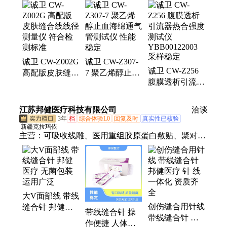
仪、护目镜、卫生巾、astmf2992、测定机、耐磨仪、
强力仪、nbs橡胶、织物胀、卫生纸、老化箱、检测
仪、灼热丝、试验机、试验仪、纸尿裤、能检验、测
定仪、呼吸气密、测试温度、口罩耳带、性测试仪
诚卫 CW-Z002G
诚卫 CW-Z307-
诚卫 CW-Z256
高配版皮肤缝合
7 聚乙烯醇止血
腹膜透析引流器
线线径测量仪
海绵通气管测试
热合强度测试仪
符合检测标准
仪 性能稳定
YBB00122003
江苏邦健医疗科技有限公司
洽谈
采样稳定
3年
档
综合体验L0
回复及时
真实性已核验
新疆克拉玛依
主营：
可吸收线雕、医用重组胶原蛋白敷贴、聚对二
氧环己酮面部埋、缝合线、经皮穿刺针、一次性使用
埋线针、带线缝合针-聚丙烯线、可吸收性倒刺线、
可吸收性外科缝线、中医埋线、穴位埋线、美容减肥
针、穴位埋线疗法、中医穴位埋线用针、一次性使用
大V面部线 带线
活检针、带线缝合针、中医减肥埋线、提拉线雕
创伤缝合用针线
缝合针 邦健医
带线缝合针 操
带线缝合针 邦
疗 无菌包装 运
作便捷 人体软