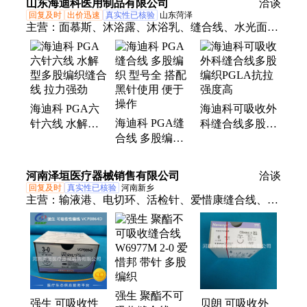
山东海迪科医用制品有限公司
洽谈
回复及时
出价迅速
真实性已核验
山东菏泽
主营：
面慕斯、沐浴露、沐浴乳、缝合线、水光面
膜、外科缝线、医用高分子夹板、深层滋润沐浴液
海迪科 PGA六
海迪科可吸收外
海迪科 PGA缝
针六线 水解型
科缝合线多股编
合线 多股编织
多股编织缝合线
织PGLA抗拉强
型号全 搭配黑
拉力强劲
度高
针使用 便于操
河南泽垣医疗器械销售有限公司
洽谈
作
回复及时
真实性已核验
河南新乡
主营：
输液港、电切环、活检针、爱惜康缝合线、内
窥镜、医用胶、取石篮、喂养泵、三通阀、血管鞘、
护理包、穿刺针、结扎夹、吻合器、动脉采血器、中
心静脉导管、疝修补补片、透析导管、引流穿刺导
管、麻醉气管插管、脑电传感器、球囊导管、神经导
丝、胆道支架、医美缝线
强生 聚酯不可
强生 可吸收性
贝朗 可吸收外