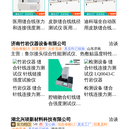
医用缝合线张力
皮肤缝合线线径
迪科瑞全自动医
和连接强度测试
测试仪 医用线
用皮肤缝合线线
仪 迪科瑞仪器
线径测量仪 迪
径测量仪 快速
科瑞
测量
济南竹岩仪器设备有限公司
洽谈
综合体验L0
回复及时
出价迅速
真实性已核验
山东济南
主营：
鲁尔接头综合性能测试仪、热敷贴温度特性测
试仪、偏光应力仪、输液港多次穿刺测试仪、注射器
滑动性能测试仪、自动瓶盖扭矩仪、玻璃瓶耐内压测
试仪、耐碱性试验装置、鼻氧管综合性能测试仪、呼
吸管路气流阻力测试仪、人工血管水渗透性测试仪、
竹岩仪器 缝合
检测设备 缝合
器身密合性正压测试仪、药液过滤器细菌截留性能测
针线连接力测试
针线连接力测试
试仪、吸收速度测试仪、可分散性测试仪、导管动力
腔镜吻合钉线缝
仪 针线链接强
仪 LQ0043-C 竹
注射流量与压力测试仪、玻璃瓶切割机、开启力测试
合强度测试仪
度试验仪
岩仪器
仪、罐盖轴向承压力测试仪、内涂膜完整性测试仪
缝合针线强度及
刺穿力检测仪
湖北兴琰新材料科技有限公司
洽谈
5年
档
安心购
综合体验L2
真实工厂
回复及时