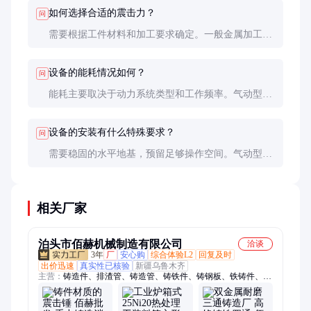
体视使用频率而定。
如何选择合适的震击力？
问
需要根据工件材料和加工要求确定。一般金属加工需
要较大震击力(1000N以上)，精密电子零件则需要较
小震击力(100-500N)。建议先进行小批量试产确定最
设备的能耗情况如何？
问
佳参数。
能耗主要取决于动力系统类型和工作频率。气动型每
小时约消耗3-5立方米压缩空气，液压型功率通常在2-
5kW之间。选择时应考虑工厂的能源供应情况。
设备的安装有什么特殊要求？
问
需要稳固的水平地基，预留足够操作空间。气动型需
要配置空气处理单元，液压型需要液压站。建议由专
业人员安装调试，确保设备最佳性能。
相关厂家
泊头市佰赫机械制造有限公司
洽谈
3年
厂
安心购
综合体验L2
回复及时
出价迅速
真实性已核验
新疆乌鲁木齐
主营：
铸造件、排渣管、铸造管、铸铁件、铸钢板、铁铸件、输
送辊、耐热舟、铸钢件、下底板、钢铸件、灰铁件、炉台板、还
原罐、耐热钢、导向板、耐磨管、下料管、耐磨钢、泡沫模、挡