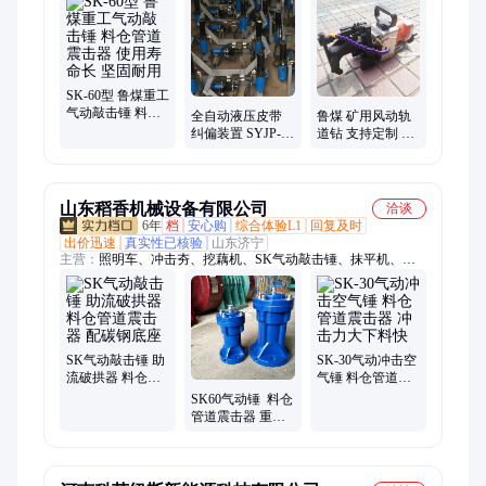
SK-60型 鲁煤重工
气动敲击锤 料仓
全自动液压皮带
鲁煤 矿用风动轨
管道震击器 使用
纠偏装置 SYJP-X
道钻 支持定制 钢
寿命长 坚固耐用
型 用于带式输送
轨打孔 执行标准
机 皮带机 操作简
使用寿命长
单
山东稻香机械设备有限公司
洽谈
6年
档
安心购
综合体验L1
回复及时
出价迅速
真实性已核验
山东济宁
主营：
照明车、冲击夯、挖藕机、SK气动敲击锤、抹平机、气
动泵、捣固机、划线机、剪草机、插秧机、拉毛机、清扫机、铲
除机、风煤钻、道夹板、电机车、修剪机、打夯机、铁水包、矿
用设备、工程机械
SK气动敲击锤 助
SK-30气动冲击空
流破拱器 料仓管
气锤 料仓管道震
道震击器 配碳钢
击器 冲击力大下
SK60气动锤 料仓
底座
料快
管道震击器 重量
轻 冲击力大噪音
小