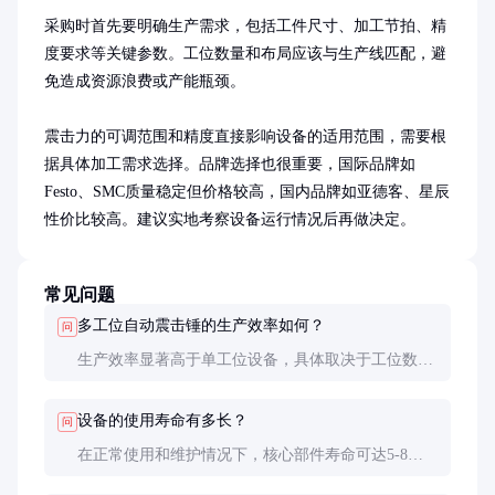
采购时首先要明确生产需求，包括工件尺寸、加工节拍、精
度要求等关键参数。工位数量和布局应该与生产线匹配，避
免造成资源浪费或产能瓶颈。

震击力的可调范围和精度直接影响设备的适用范围，需要根
据具体加工需求选择。品牌选择也很重要，国际品牌如
Festo、SMC质量稳定但价格较高，国内品牌如亚德客、星辰
性价比较高。建议实地考察设备运行情况后再做决定。
常见问题
多工位自动震击锤的生产效率如何？
问
生产效率显著高于单工位设备，具体取决于工位数量
和节拍时间。一个8工位设备通常每小时可处理300-
500件工件，是单工位设备的3-5倍。
设备的使用寿命有多长？
问
在正常使用和维护情况下，核心部件寿命可达5-8
年。震击机构等易损件可能需要1-2年更换一次，具