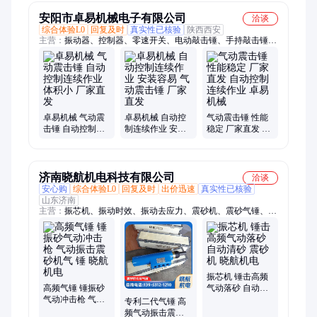
安阳市卓易机械电子有限公司
洽谈
综合体验L0
回复及时
真实性已核验
陕西西安
主营：
振动器、控制器、零速开关、电动敲击锤、手持敲击锤、
气动敲击锤、电磁敲击锤、防爆阀箱、电磁阀箱、防爆控制箱、
防爆电磁阀、机械电磁阀
卓易机械 气动震
卓易机械 自动控
气动震击锤 性能
击锤 自动控制连
制连续作业 安装
稳定 厂家直发 自
续作业 体积小 厂
容易 气动震击锤
动控制连续作业
家直发
厂家直发
卓易机械
济南晓航机电科技有限公司
洽谈
安心购
综合体验L0
回复及时
出价迅速
真实性已核验
山东济南
主营：
振芯机、振动时效、振动去应力、震砂机、震砂气锤、铸
造震砂机、重型震砂机、铸造用震砂机、高效震砂机、振动落砂
机、数控振动时效设备、木工自动裁板锯、振动时效装置、振动
时效设备、全自动木工裁板锯、木工精密裁板锯、便携式振动时
效设备、去应力振动时效设备、金属振动时效设备、全自动振动
时效设备
振芯机 锤击高频
高频气锤 锤振砂
气动落砂 自动清
气动冲击枪 气动
砂 震砂机 晓航机
专利二代气锤 高
振击震砂机气 锤
电
频气动振击震砂