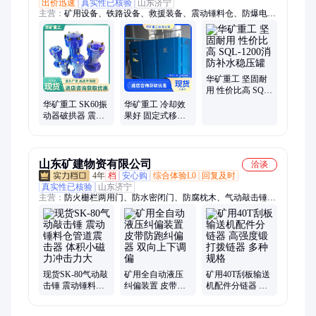
出价迅速
真实性已核验
山东济宁
主营：
矿用设备、铁路设备、救援装备、震动锤料仓、防爆电
器、路面机械、工程机械
华矿重工 坚固耐
用 性价比高 SQL-
1200消防补水稳
华矿重工 SK60振
华矿重工 冷却效
压罐
动器破拱器 震动
果好 固定式移动
锤料仓 管道震击
式螺杆空压机
器
LG110-10抗静电
抗腐蚀
山东矿建物资有限公司
洽谈
4年
档
安心购
综合体验L0
回复及时
真实性已核验
山东济宁
主营：
防火栅栏两用门、防水密闭门、防腐枕木、气动敲击锤、
调度绞车、排型钢梁、钢筋网片、螺纹钢锚杆、避难硐室密闭
门、油侵枕木、轨道配件、道岔、尖轨、水泥轨枕、压轨器、双
速绞车、钻头钻杆、钻机、矿车
现货SK-80气动敲
矿用全自动液压
矿用40T刮板输送
击锤 震动锤料仓
纠偏装置 皮带防
机配件分链器 高
管道震击器 体积
跑纠偏器 双向上
强度锻打拨链器
小磁力冲击力大
下调偏
多种规格