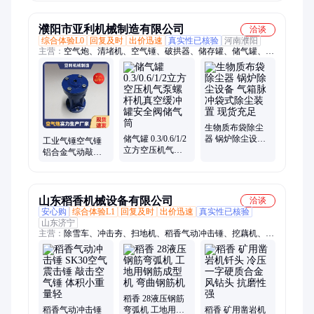
锯
锻造锤
濮阳市亚利机械制造有限公司
洽谈
综合体验L0
回复及时
出价迅速
真实性已核验
河南濮阳
主营：
空气炮、清堵机、空气锤、破拱器、储存罐、储气罐、疏
通器、压力容器、袋式除尘器、不锈钢储罐、料仓疏松机、空气
缓冲罐、锅炉除尘设备、脉冲布袋除尘器、气动空气助流器、破
拱助流清堵器
生物质布袋除尘
储气罐 0.3/0.6/1/2
器 锅炉除尘设备
工业气锤空气锤
立方空压机气泵
气箱脉冲袋式除
铝合金气动敲击
螺杆机真空缓冲
尘装置 现货充足
锤不锈钢震动锤
罐安全阀储气筒
料仓管道震击器
山东稻香机械设备有限公司
洽谈
安心购
综合体验L1
回复及时
出价迅速
真实性已核验
山东济宁
主营：
除雪车、冲击夯、扫地机、稻香气动冲击锤、挖藕机、振
动夯、滤油车、捣固机、背包钻、划线机、插秧机、拉毛机、清
扫机、风煤钻、破碎锤、修剪机、除雪机、上料机、切圆机、凿
毛机、滑模机、移植机、切管机、铲削机、抹灰机、清桶机
稻香 28液压钢筋
稻香气动冲击锤
弯弧机 工地用钢
稻香 矿用凿岩机