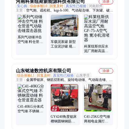
河南科莱纽斯新能源科技有限公司
洽谈
安心购
综合体验L0
回复及时
真实性已核验
河南郑州
主营：
空气炮、疏松机、kqp-b-100、气动敲击锤、下灰罐、破拱
器、kqp脉冲、kqp-220-b、点火器、kqp-b-50l、吹气包、kqp-b-
500、混凝土、kqp-b-150、脉冲阀、集装箱、控制箱、分离器、
水泥罐、除尘器、分离机、橡胶垫、破拱机、处理机、施工泥、
野营房
系列气动锤冲击
空气锤 料仓管道
车载泥浆罐 新型
气动敲击锤震击
科莱纽斯供应水
工业泥沙罐 规格
器批
泥厂用耐高温空
齐全 支持定制
气炮 GF-75-A空
气 炮 篦冷机清堵
器
山东铭途数控机床有限公司
洽谈
综合体验L1
回复及时
真实性已核验
山东枣庄
主营：
金属带锯床、钢筋切割机、旋转电动锤、气动敲击锤、下
料切割机、高速锻压机床、分体式空气锤、工字钢切割机、
gy4230角度锯床、锻造打铁电动锤
C41-40KG分体式
空气锤 不锈钢震
动锤 料仓管道震
GY4240角度锯床
C41-25KG空气锤
击器
槽钢圆钢钢筋卧
两相电金属打铁
式带锯机 自动下
设备 小型分体式