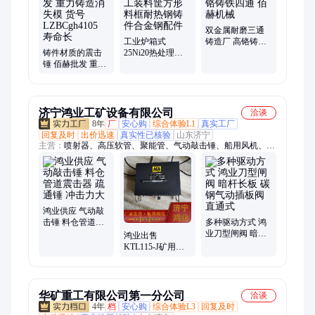
砖圈、斜口管、炉底板、压铸件、灰铸铁
双金属耐磨三通
工业炉箱式
铸造厂 高铬铸铁
铸件材质的震击
25Ni20热处理工
四通 佰赫机械
锤 佰赫批发 重力
装料筐方形料框
铸造消失模 货号
耐热钢铸件合金
LZBCgh4105 寿命
钢配件
长
济宁鸿业工矿设备有限公司
洽谈
8年
厂
安心购
综合体验L1
真实工厂
回复及时
出价迅速
真实性已核验
山东济宁
主营：
喷射器、高压软管、聚能管、气动敲击锤、船用风机、速
凝剂、气浮搬运车、螺旋千斤顶、手拉葫芦、牵引绞索、道口栏
木机、矿用风门、树篦子、临时支护、叉车吊、皮带硫化机、链
轮组件、矿用密闭门、电动卷扬机、翻车机、拆缸机、洗靴机、
电动搬运坦克车、矿车轮对、搬运气垫、裤管风机
鸿业供应 气动敲
击锤 料仓管道震
多种驱动方式 鸿
击器 疏通锤 冲击
业刀型闸阀 暗杆
鸿业出售
力大
长板 碳钢气动插
KTL115-J矿用本
板阀 直通式
安型基地台 可按
要求定制 漏泄通
讯电缆
华矿重工有限公司第一分公司
洽谈
4年
档
安心购
综合体验L3
回复及时