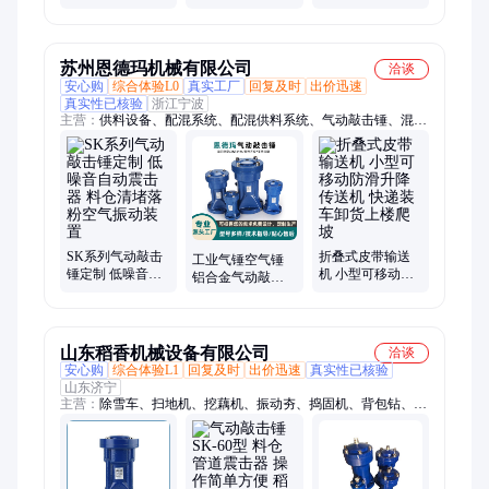
晓航机电
气 锤 晓航机电
苏州恩德玛机械有限公司
洽谈
安心购
综合体验L0
真实工厂
回复及时
出价迅速
真实性已核验
浙江宁波
主营：
供料设备、配混系统、配混供料系统、气动敲击锤、混合
机、气力输送系统、机械输送机、自动计量系统
SK系列气动敲击
折叠式皮带输送
工业气锤空气锤
锤定制 低噪音自
机 小型可移动防
铝合金气动敲击
动震击器 料仓清
滑升降传送机 快
锤不锈钢震动锤
堵落粉空气振动
递装车卸货上楼
料仓管道震击器
装置
爬坡
山东稻香机械设备有限公司
洽谈
安心购
综合体验L1
回复及时
出价迅速
真实性已核验
山东济宁
主营：
除雪车、扫地机、挖藕机、振动夯、捣固机、背包钻、划
线机、插秧机、拉毛机、清扫机、风煤钻、破碎锤、修剪机、除
雪机、上料机、切圆机、凿毛机、移植机、切管机、铲削机、抹
灰机