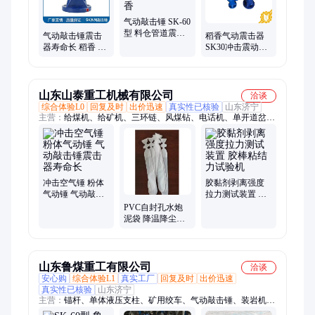
气动敲击锤 SK-60
型 料仓管道震击
气动敲击锤震击
稻香气动震击器
器 操作简单方便
器寿命长 稻香 碳
SK30冲击震动锤
稻香
钢小型气动锤
体积小重量轻 气
锤
山东山泰重工机械有限公司
洽谈
综合体验L0
回复及时
出价迅速
真实性已核验
山东济宁
主营：
给煤机、给矿机、三环链、风煤钻、电话机、单开道岔、
铁路轻轨、救援枕木、制动梭车、矿用摇台、斜井人车、右式翻
车机、底卸式矿车、气动钢轨钻、锚杆调直机、矿用扒装机、铸
铁螺杆泵、轨道抬轨钳、液压复位机、铁路用尖轨、钢轨撞轨
器、液压复轨机、密闭栅栏门、防火栅栏门、翻斗式矿车
冲击空气锤 粉体
胶黏剂剥离强度
气动锤 气动敲击
拉力测试装置 胶
锤震击器寿命长
棒粘结力试验机
PVC自封孔水炮
泥袋 降温降尘防
尘效果好外形美
观
山东鲁煤重工有限公司
洽谈
安心购
综合体验L1
真实工厂
回复及时
出价迅速
真实性已核验
山东济宁
主营：
锚杆、单体液压支柱、矿用绞车、气动敲击锤、装岩机、
乳化泵、矿用门、矿车