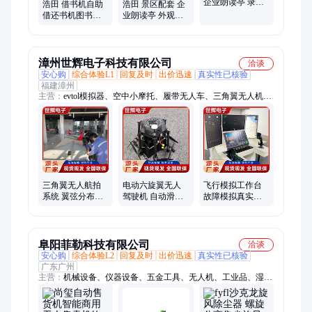
企业朗读亭 录音
浩田 借书机自助
浩田 景区配套 企
效果清晰 亲子互
借还书机图书馆
业朗读亭 外观设
动空间
触摸借还管理机
计美观 景区特色
实现24小时无人
项目
管理
漳州世辉电子科技有限公司
洽谈
安心购
综合体验L1
回复及时
出价迅速
真实性已核验
福建漳州
主营：
evtol模拟器、空中小摩托、履带无人车、三角翼无人机、
神风无人机、四旋翼无人机、球形无人机、六旋翼无人机、垂起
复合翼无人机、弹开式多旋翼无人机、无人机系留电源、无人机
抛投箱、无人机机场、无人机训练系统、无人机模拟训练系统、
抛投无人机、消防挂载无人机、共享无人机、3.5寸穿越机、5寸
穿越机、训练模拟设备、飞行汽车模拟器、无人飞机三角翼、无
人车、电源
三角翼无人航拍
电动六旋翼无人
飞行模拟工作台
系统 翼弦分布均
驾驶机 自动滑降
故障模拟真实化
匀 长距离飞行机
安全性 自主返航
坚固耐用 设计美
世辉
智能 世辉
观 世辉
阜阳菲勒科技有限公司
洽谈
安心购
综合体验L2
回复及时
出价迅速
真实性已核验
广东广州
主营：
机械设备、仪器设备、五金工具、无人机、工业品、湿热
试验箱、汽车四轮仪、汽车尾气分析仪、电动机、热成像仪、履
带运输车、静电测试仪、训练器械、出库仪、健身器材、涂层测