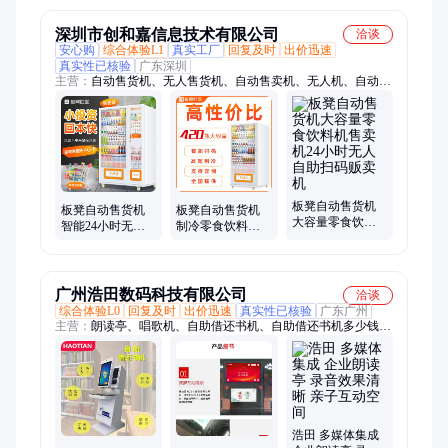
设备
比
深圳市创和嘉信息技术有限公司
洽谈
安心购
综合体验L1
真实工厂
回复及时
出价迅速
真实性已核验
广东深圳
主营：
自动售货机、无人售货机、自动售卖机、无人机、自动贩
卖机、智能售卖机、自助饮料机、自助售货机、自动售货机饮料
机、24小时无人售货、无人自动售货机、自动售货机饮料售卖
机、饮料自动售货机、24小时无人售货机、自动贩卖机售货机商
用、自动无人售货机、无人售卖自动售货机、自助无人售货机、
24小时自助售货机、无人自助售货机、无人智能自动售货机、智
能售货机、无人售货机自动售货机、自动饮料售货机、无人售卖
板凳自动售货机
机、扫码开门售货机
板凳自动售货机
板凳自动售货机
大容量零食饮料
智能24小时无人
制冷零食饮料机
机售卖机24小时
售卖机自助扫码
24小时自助无人
无人自助扫码贩
零食饮料机贩卖
扫码售卖贩卖机
卖机
机
商用
广州浩田数码科技有限公司
洽谈
综合体验L0
回复及时
出价迅速
真实性已核验
广东广州
主营：
朗读亭、唱歌机、自助借还书机、自助借还书机多少钱、
电子书借阅机、大头贴拍照机器、隔音舱、瀑布流借阅机、馆员
一体机、桌面听书机、光影阅读机、有声文化墙、RFID通道门
禁、听书墙、自助借书柜、智慧图书馆设备方案、自助档案柜、
档案管理系统、国产图书管理系统
浩田 多媒体集成