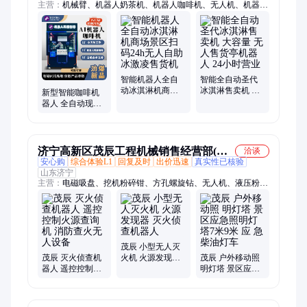
主营：
机械臂、机器人奶茶机、机器人咖啡机、无人机、机器人
冰淇淋机、调酒机器人
智能机器人全自
智能全自动圣代
动冰淇淋机商场
冰淇淋售卖机 大
新型智能咖啡机
景区扫码24h无人
容量 无人售货亭
器人 全自动现磨
自助冰激凌售货
机器人 24小时营
制冰咖啡茶饮售
机
业
卖机 24H无人贩
卖机
济宁高新区茂辰工程机械销售经营部(个
洽谈
安心购
综合体验L1
回复及时
出价迅速
真实性已核验
体工商户)
山东济宁
主营：
电磁吸盘、挖机粉碎钳、方孔螺旋钻、无人机、液压粉碎
钳、方形钻孔机、玻璃安装机械手、板换加紧器、液压拔管机、
管道修复设备短管置换、移动式洗车槽、卷盘喷灌机、智能张拉
机、智能压浆设备、马路吹风机、吸粪车、电动扫地机、机耕
船、液压扳手、内壁喷涂器、中部取样器、玻璃吸盘、树叶收集
车、小麦镇压机、树根钻刨机、智能钢管套丝机
茂辰 小型无人灭
茂辰 灭火侦查机
火机 火源发现器
茂辰 户外移动照
器人 遥控控制火
灭火侦查机器人
明灯塔 景区应急
源查询机 消防查
照明灯塔7米9米
火无人设备
应 急柴油灯车