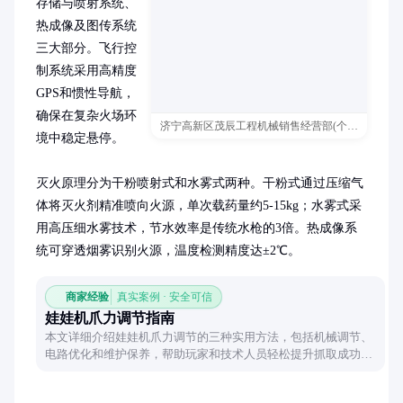
存储与喷射系统、
热成像及图传系统
三大部分。飞行控
制系统采用高精度
GPS和惯性导航，
确保在复杂火场环
济宁高新区茂辰工程机械销售经营部(个体工商户)
境中稳定悬停。

灭火原理分为干粉喷射式和水雾式两种。干粉式通过压缩气
体将灭火剂精准喷向火源，单次载药量约5-15kg；水雾式采
用高压细水雾技术，节水效率是传统水枪的3倍。热成像系
统可穿透烟雾识别火源，温度检测精度达±2℃。
商家经验
真实案例 · 安全可信
娃娃机爪力调节指南
本文详细介绍娃娃机爪力调节的三种实用方法，包括机械调节、
电路优化和维护保养，帮助玩家和技术人员轻松提升抓取成功
率。