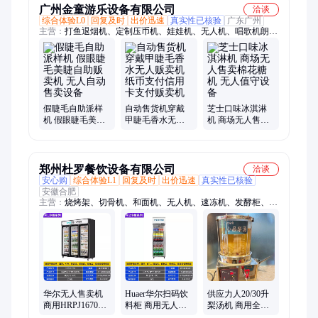
广州金童游乐设备有限公司
洽谈
综合体验L0
回复及时
出价迅速
真实性已核验
广东广州
主营：
打鱼退烟机、定制压币机、娃娃机、无人机、唱歌机朗读
亭
假睫毛自助派样
自动售货机穿戴
芝士口味冰淇淋
机 假眼睫毛美睫
甲睫毛香水无人
机 商场无人售卖
自助贩卖机 无人
贩卖机纸币支付
棉花糖机 无人值
自动售卖设备
信用卡支付贩卖
守设备
机
郑州杜罗餐饮设备有限公司
洽谈
安心购
综合体验L1
回复及时
出价迅速
真实性已核验
安徽合肥
主营：
烧烤架、切骨机、和面机、无人机、速冻机、发酵柜、造
冰机、剁骨机、整形机、电烤炉、分割机、保鲜柜、吐司机、汉
堡机、片冰机、奶盖机、揉面机、肉丸机、咖啡机、展示柜、饮
料机、起酥机、操作台、热风炉、电烤箱、分块机
华尔无人售卖机
Huaer华尔扫码饮
供应力人20/30升
商用HRPJ1670展
料柜 商用无人售
梨汤机 商用全自
示柜 无人超市扫
卖机 超市冷藏保
动煮茶机 药店煲