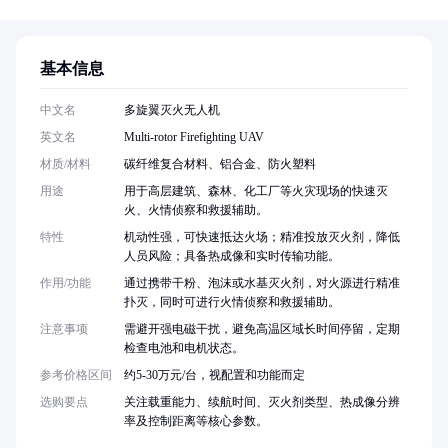
基本信息
中文名
多旋翼灭火无人机
英文名
Multi-rotor Firefighting UAV
材质/材料
碳纤维复合材料、铝合金、防火塑料
用途
用于高层建筑、森林、化工厂等火灾现场的快速灭
火、火情侦察和救援辅助。
特性
机动性强，可快速抵达火场；精准投放灭火剂，降低
人员风险；具备热成像和实时传输功能。
作用/功能
通过携带干粉、泡沫或水基灭火剂，对火源进行精准
扑灭，同时可进行火情侦察和救援辅助。
注意事项
需避开强电磁干扰，避免高温区域长时间停留，定期
检查电池和电机状态。
参考价格区间
约5-30万元/台，视配置和功能而定
选购要点
关注载重能力、续航时间、灭火剂类型、热成像分辨
率及控制距离等核心参数。