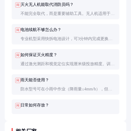
灭火无人机能取代消防员吗？
问
不能完全取代，而是重要辅助工具。无人机适用于初
期火灾控制、危险区域侦察等场景，但最终处置仍需
消防员介入。实际使用中多采用人机协同模式。
电池续航不够怎么办？
问
专业机型采用快拆电池设计，可3分钟内完成更换。
建议配备3-4块电池轮换使用，或选择混合动力机型
（油电混合续航可达1小时）。
如何保证灭火精度？
问
通过激光测距和视觉定位实现厘米级投放精度。训练
时建议进行50次以上模拟投放练习，熟悉不同高度和
风速下的弹道特性。
雨天能否使用？
问
防水型号可在小雨中作业（降雨量≤4mm/h），但需
注意：雨水会增加机体重量，需相应减少灭火剂装载
量；雷暴天气绝对禁止使用。
日常如何存放？
问