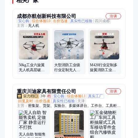
相关厂家
成都亦航创新科技有限公司
洽谈
安心购
综合体验L0
出价迅速
真实性已核验
四川成都
主营：
无人机
50kg工业六旋翼
大型消防工业级
M420行业定制多
无人机高层破窗
行业定制无人机
旋翼消防工业级
森林灭火抛投运
长续航多旋翼运
无人机应急抛投
输大载重多用途
输救援抛投灭火
灭火多场景应用
机型
机型
机型
重庆川迪家具有限责任公司
洽谈
3年
档
安心购
综合体验L1
真实工厂
回复及时
出价迅速
真实性已核验
天津
主营：
密集架、货架、实验台、多媒体讲台、工作台、工具柜、
操作台、文件柜、回转柜、保密柜、快递柜、监控台、电脑翻转
桌、校用家具、钢木铁床、餐桌、存包柜、制式营具、不锈钢家
具
无人自助 智能售