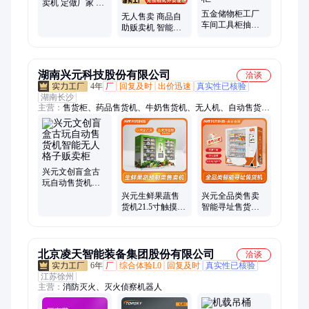
卖机 定做厂家 静
音运行不打扰
五金储物柜工厂
无人售卖 商品自
车间工具柜抽屉
助贩卖机 智能售
式工具车移动零
货机 源头定制厂
件盒组合汽修铁
家 远程控制更便
皮柜
捷
湖南兴元科技股份有限公司
洽谈
4年
厂
回复及时
出价迅速
真实性已核验
湖南长沙
主营：
售货柜、药品售货机、牛奶售货机、无人机、自动售货
机、零食饮料贩卖机、文创盲盒售货机、医用自动售货机、学校
自动售货机、景区自动售货机、冷冻食品售货机、生鲜果蔬售货
机、盒饭自动售货机、工具刀具售货机、美妆用品售货机
兴元文创盲盒古
玩自动售货机智
能无人格子贩卖
兴元生鲜果蔬售
兴元全品类售卖
柜
货机21.5寸触摸屏
智能寻址售货机
大容量货仓操作
智能化自动微超
简单
大容量更灵活
北京凌天智能装备集团股份有限公司
洽谈
6年
厂
综合体验L0
回复及时
真实性已核验
江苏徐州
主营：
消防灭火、灭火侦察机器人