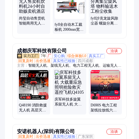
厚仪、旅行自行车、彩色复印机、音叉液位开关、稳压器、直流
稳压电源、红外线水平仪、烙铁焊、叫号器、燃气表
尚玺自动售货机
fyfl沙克龙旋风除
智能商用无人售
尘器 螺旋分离集
fyfl全自动木工裁
卖机饮料机24小
尘旋风塔 物料输
板机 2000mm宽
时自助贩卖机酒
送木工粉尘收集
380V额定电压 多
店
种规格精密往复
锯
成都庆军科技有限公司
洽谈
7年
厂
安心购
综合体验L0
真实工厂
回复及时
出价迅速
真实性已核验
四川成都
主营：
智能无人机、架线无人机、电力工程无人机、运输无人
机、安防无人机、植保无人机、巡检无人机、航拍无人机、无人
机行业应用
庆军科技多旋翼
系留无人机 大载
Q48190 消防救援
D690S 电力工程
重应急照明抢险
无人机 高层灭火
架线拉放线六轴
救灾遥控飞机
应急救援无人飞
无人机 架放线遥
Q4105
机 可喷洒uv泡沫
控飞机
安诺机器人(深圳)有限公司
洽谈
回复及时
出价迅速
真实性已核验
广东深圳