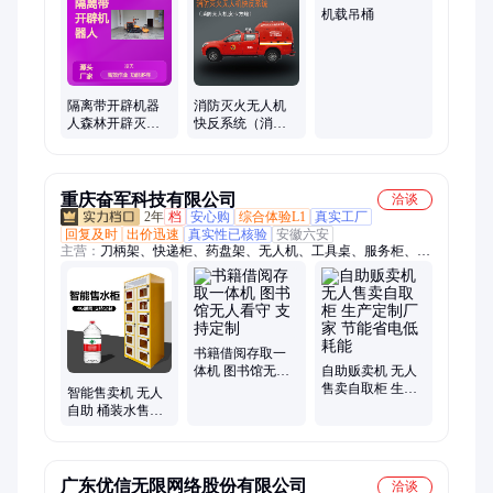
机载吊桶
隔离带开辟机器
消防灭火无人机
人森林开辟灭火
快反系统（消防
机器人无人开设
无人机皮卡方
清障机
舱）GJ01
重庆奋军科技有限公司
洽谈
2年
档
安心购
综合体验L1
真实工厂
回复及时
出价迅速
真实性已核验
安徽六安
主营：
刀柄架、快递柜、药盘架、无人机、工具桌、服务柜、课
桌椅、行军床、水杯柜、小推车、主播台、手机柜、上下床、安
全帽、餐具柜、防磁柜、儿童床、洗手盆、共享柜、存放架、垃
圾桶、文件柜、高架床、学习桌、操作台、零件柜
书籍借阅存取一
体机 图书馆无人
自助贩卖机 无人
看守 支持定制
售卖自取柜 生产
智能售卖机 无人
定制厂家 节能省
自助 桶装水售卖
电低耗能
柜 远程管理省人
力
广东优信无限网络股份有限公司
洽谈