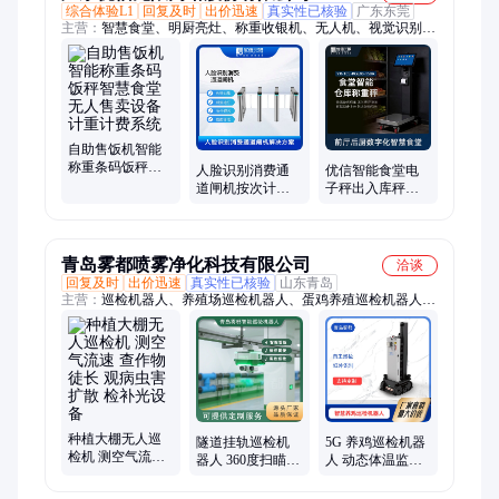
综合体验L1
回复及时
出价迅速
真实性已核验
广东东莞
主营：
智慧食堂、明厨亮灶、称重收银机、无人机、视觉识别结
算台、食堂系统、数字化食堂、智能留样柜、食堂收银结算设
备、互联网+明厨亮灶、食堂管理系统、食堂收货秤、智能食堂
建设、食堂进销存系统、食堂出入库秤、智慧食安、菜品识别结
算系统、智慧化厨房、晨检仪、留样秤、人脸消费机、AI分析摄
像头、AI智能留样仪、人脸识别消费通道闸机、智能均价秤、收
银机
自助售饭机智能
称重条码饭秤智
人脸识别消费通
优信智能食堂电
慧食堂无人售卖
道闸机按次计费
子秤出入库秤进
设备计重计费系
收银食堂就餐与
销存管理系统后
统
门禁联动企业工
厨食材验收秤AI
厂
溯源
青岛雾都喷雾净化科技有限公司
洽谈
回复及时
出价迅速
真实性已核验
山东青岛
主营：
巡检机器人、养殖场巡检机器人、蛋鸡养殖巡检机器人、
无人机、轮式巡检机器人、挂轨巡检机器人、轨道巡检机器人
种植大棚无人巡
隧道挂轨巡检机
5G 养鸡巡检机器
检机 测空气流速
器人 360度扫瞄
人 动态体温监测
查作物徒长 观病
适用多场景 根据
死鸡自动识别 精
虫害扩散 检补光
需求定制 高性价
准养殖建议