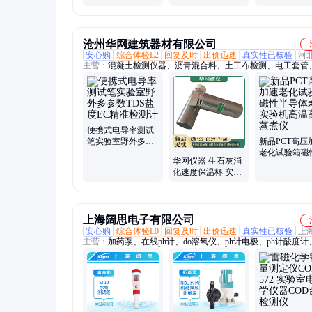
数TDS盐度EC精准
氯分析仪泳池
检测计
供水
沧州华网建筑器材有限公司
安心购
综合体验L2
回复及时
出价迅速
真实性已核验
河
主营：
混凝土检测仪器、沥青混合料、土工布检测、电工套管
砂浆检测、压力机、万能试验机、塑料管材、防水卷材、无损
器
便携式电导率测试
笔实验室野外多参
新品PCT高压
数TDS盐度EC精准
老化试验箱磁
华网仪器 生石灰消
检测计
导体寿命实验
化速度保温杯 实验
温高湿蒸煮仪
室不锈钢生石 灰保
温瓶
上海阔思电子有限公司
安心购
综合体验L0
回复及时
出价迅速
真实性已核验
上
主营：
加药泵、在线ph计、do溶氧仪、ph计电极、ph计酸度计
极探头、标准缓冲液、电阻率控制器