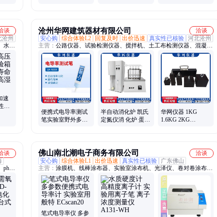
二次
双面磨光机 岩石切
割 一测仪器
沧州华网建筑器材有限公司
洽谈
洽谈
北沧州
安心购
综合体验L2
回复及时
出价迅速
真实性已核验
河北沧州
、水泥
主营：
公路仪器、试验检测仪器、搅拌机、土工布检测仪器、混凝土
检测仪
检测、压力试验机、土工仪器、建筑仪器、电动击实仪、沥青车辙试
验仪、土壤检测分析仪、混合料拌和机、粗粒土相对密度仪、检测
仪、击实仪、水泥检测分析仪、沥青检测分析仪、各种夹具、应变式
直剪仪、耐磨试验机、导热系数测定仪、管材静液压试验机、粗粒土
检测仪器、混凝土检测仪、陶瓷砖检测仪器
加速
性半
便携式电导率测试
半自动消化炉 凯氏
华网仪器 1KG
机高
笔实验室野外多参
定氮仪消 化炉 蛋白
1.6KG 2KG
数TDS盐度EC精准
质测定仪
5KG10KG压块 重
检测计
物渗油涂料防水砝
码试验
佛山南北潮电子商务有限公司
洽谈
洽谈
海
安心购
综合体验L1
出价迅速
真实性已核验
广东佛山
、ph电
主营：
涂膜机、线棒涂布器、实验室涂布机、光泽仪、卷对卷涂布
机、旋转粘度计、恒温恒湿试验箱、冷热冲击试验箱、分散机、高低
温试验箱、拉力试验机、旋涂仪、匀胶机、涂层测厚仪、湿膜制备
器、烘箱、pH计、搅拌机、测温纸、水分测定仪、电子天平、表面
张力仪、涂层附着力仪、超声波测厚仪、磁力搅拌器
笔式电导率仪 多参