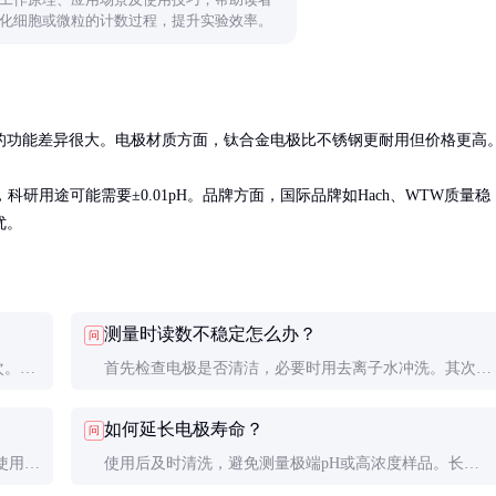
化细胞或微粒的计数过程，提升实验效率。
功能差异很大。电极材质方面，钛合金电极比不锈钢更耐用但价格更高。
科研用途可能需要±0.01pH。品牌方面，国际品牌如Hach、WTW质量稳
优。
测量时读数不稳定怎么办？
问
次。电
首先检查电极是否清洁，必要时用去离子水冲洗。其次确
取决于
认样品搅拌均匀，温度稳定。如果问题持续，可能是电极
如何延长电极寿命？
问
老化需要更换。
使用时
使用后及时清洗，避免测量极端pH或高浓度样品。长期