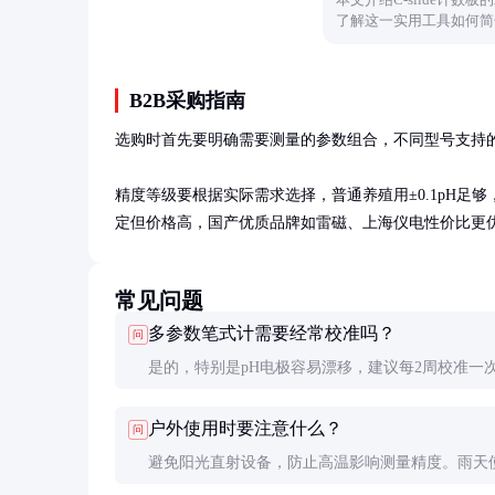
了解这一实用工具如何简
B2B采购指南
选购时首先要明确需要测量的参数组合，不同型号支持的
精度等级要根据实际需求选择，普通养殖用±0.1pH足够，
定但价格高，国产优质品牌如雷磁、上海仪电性价比更
常见问题
多参数笔式计需要经常校准吗？
问
是的，特别是pH电极容易漂移，建议每2周校准一
导率电极相对稳定，但也要定期检查。校准频率还
户外使用时要注意什么？
问
使用频率和样品性质。
避免阳光直射设备，防止高温影响测量精度。雨天