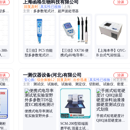
上海函格生物科技有限公司
洽谈
洽谈
回复及时
真实性已核验
上海
型多参
主营：
多参数笔式计、超声波处理器
剂、耗
计、均
300-
【三信】PC5 功能
【三信】SX736 便
【上海本亭】QYC-
人工
型多参数笔式计
携式pH/电导率/溶
B 台式气浴恒温摇
ED光
（pH/电导
解氧仪酸度计 酸碱
床恒温振荡设备
率/TDS）酸度计 酸
度检测
碱度检测电导仪
一测仪器设备(河北)有限公司
洽谈
洽谈
北沧州
安心购
综合体验L2
回复及时
出价迅速
真实性已核验
河北沧州
试验
主营：
测试仪、试验机、试验箱、测定仪、切割机、试验仪、密度试
线、防水
验、乳化沥青、电动击实仪、自动拌和机、沥青车辙试验、路面材料
、砖石
扭剪、沥青旋转薄膜、合成材料磨损、间粘结力拉拔、混合料拌和
机、粗粒土垂直渗透仪、粗粒土相对密度仪、脱模器、门窗性能检
测、冻融试验箱、混凝土检测仪器、水泥检测仪器、电工套管实验仪
器、土壤检测仪器
便携式电导率测试
笔实验室野外多参
手摇式铅笔硬度计
数TDS盐度EC精准
QHQ涂层硬度涂料
测柜
SCM-200型双端面
检测计
油漆漆膜硬度测试
PH余
磨平机 混凝土试块
仪台式划痕