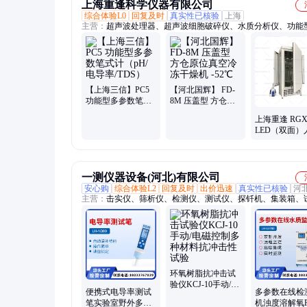
上海重逢科学仪器有限公司
综合体验L0
回复及时
真实性已核验
上海
主营：
超声波处理器、超声波细胞破碎仪、水质分析仪、功能
数笔式计、超纯水机、分光光度计、烘箱、培养箱、实验室试
材、ph计、显微镜、折射仪、搅拌机、电导率仪、天平、浊度
质机、测色仪、离心机、反应釜、粘度计、旋光仪、离子计
【上海三信】PC5
【河北国辉】 FD-
功能型多参数笔式
8M 压盖型 方仓原
计（pH/电导
位真空冷冻干燥机
上海重逢 RGX-
率/TDS）
-52℃
LED（双面）
气候箱-侧面L
照
一测仪器设备(河北)有限公司
安心购
综合体验L2
回复及时
出价迅速
真实性已核验
河
主营：
击实仪、筛析仪、检测仪、测试仪、探钎机、集装箱、
机、测定仪、试验仪、阻力仪、振摆仪、大于40cm、uv紫外
材料、水泥浆体、石材耐磨、电线电缆、塑料哑铃、水泥标准
水泥、狄法尔磨、电动脱模、稳定度仪、压力泌水、胶砂流动
环氧树脂抗冲击试
验仪KCJ-10手动/电
便携式电导率测试
多参数在线检
磁控制多种材料抗
笔实验室野外多参
机浊度溶解氧
冲击性试验