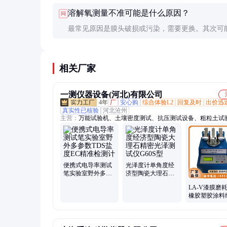
注意防水，虽然设备有防水设计，但长时间浸泡仍
溶解氧测量不准可能是什么原因？
问
坏。携带备用电池也很重要。
最常见原因是膜头破损或污染，需要更换。其次可
解液耗尽，或者样品流动不足导致氧气补充不及时
前要充分搅拌样品。
相关厂家
一测仪器设备(河北)有限公司
4年
厂
安心购
综合体验L2
回复及时
出价迅
真实性已核验
河北沧州
主营：
万能试验机、土壤密度测试、抗压测试设备、粗粒土试
仪器、测试仪、试验机、试验箱、切割机、试验仪、土壤检测
混凝土检测仪器、土工布检测仪器、沥青混合料检测仪器、电
实验仪器、水泥砂浆检测仪器、陶瓷检测设备、压力机、管材
备、防水卷材检测设备、无损检测设备、工程测绘设备、安全
备、粉体粉末试验检测仪器、石油沥青检测仪器
便携式电导率测试
光泽度计单角度经
笔实验室野外多参
济型陶瓷大理石精
数TDS盐度EC精准
密光泽测试仪G60S
LA-V漆膜磨
检测计
型
橡胶塑胶涂料
璃摩擦测试仪
耐膜性测定仪