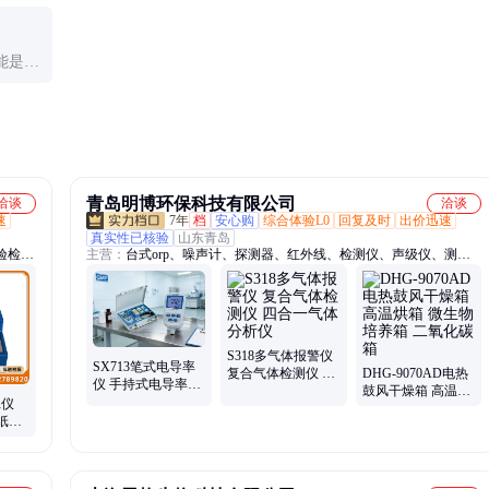
可能损
不用时正确储存，pH电极浸泡在3mol/L KCl溶液中，电
导率电极保持干燥。
能是电
。测量
青岛明博环保科技有限公司
洽谈
洽谈
速
7年
档
安心购
综合体验L0
回复及时
出价迅速
真实性已核验
山东青岛
验检测
主营：
台式orp、噪声计、探测器、红外线、检测仪、声级仪、测色
仪器、
仪、ysi水质、采样仪、盐度仪、ph滴定仪、手持式ph、便携式ph、ph
工套管
测量仪、三目反射、ysi电导率、溶解氧仪、cod测定仪、ysi酸度计、
检测设
高压蒸汽、二氧化硅、cod消解仪、bod测定仪、电子天平、电阻率仪
检测设
S318多气体报警仪
SX713笔式电导率
复合气体检测仪 四
DHG-9070AD电热
仪 手持式电导率计
合一气体分析仪
鼓风干燥箱 高温烘
多参数水质分析仪
耗仪
箱 微生物培养箱 二
热门型号
纸玻
氧化碳箱
涂料