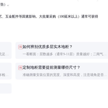
告）。

工艺、五金配件等因素影响。大批量采购（100延米以上）通常可获得
如何辨别优质多层实木地柜？
问
充足的
一看断面：层数越多（通常9-11层）质量越好；二闻气
适合短
味：优质产品无异味；三测重量：同尺寸下密度越大质量
定制地柜需要提前测量哪些尺寸？
问
越好。
年检查
准确测量安装位置的宽度、深度和高度，注意墙角是否垂
直，记录管道、插座等障碍物位置，最好提供现场照片供
设计师参考。