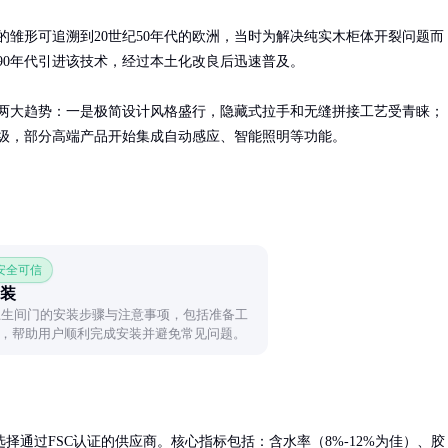
的雏形可追溯到20世纪50年代的欧洲，当时为解决纯实木柜体开裂问题而
90年代引进该技术，经过本土化改良后迅速普及。

两大趋势：一是极简设计风格盛行，隐藏式拉手和无缝拼接工艺受青睐；
级，部分高端产品开始集成自动感应、智能照明等功能。
 安全可信
安装
7米卫生间门的安装步骤与注意事项，包括准备工
，帮助用户顺利完成安装并避免常见问题。
通过FSC认证的供应商。核心指标包括：含水率（8%-12%为佳）、胶