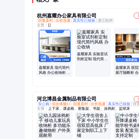
杭州嘉耀办公家具有限公司
回复及时
出价迅速
真实性已核验
浙江杭州
主营：
[]
嘉耀家具 实验室试
剂柜定制 现代简约
风格 办公收纳
嘉耀家具 现代简约
嘉耀家具 医
风格 办公收纳柜 展
展厅隔断柜 
厅装修定制
件柜 专业定制
河北博昌金属制品有限公司
安心购
综合体验L1
回复及时
出价迅速
真实性已核验
河
主营：
上下床、课桌椅、密集架、书架、涂鸦柜、监狱床