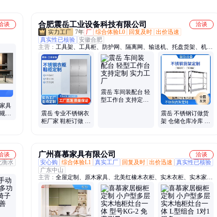
合肥震岳工业设备科技有限公司
洽谈
洽谈
7年
厂
综合体验L0
回复及时
出价迅速
真实性已核验
安徽合肥
主营：
工具架、工具柜、防护网、隔离网、输送机、托盘货架、机器
围栏、动力滚筒、车间滚筒、定制汽车、铝材货架、防护围网、货架
仓库、库房货架、烘干链板、磕碰双层、车间围栏、仓库围栏、隔断
浸塑、变速皮带、电动装车、皮带防滑、包装车间、仓储货架、定制
皮带
震岳 车间装配台 轻
型工作台 支持定制
院家具
实力工厂
合规文
震岳 专业不锈钢衣
震岳 不锈钢订做货
柜厂家 鞋柜订做 人
架 仓储仓库冷库 坚
性化设计 实力工厂
固耐用 实力工厂
广州喜慕家具有限公司
洽谈
洽谈
北衡水
安心购
综合体验L1
真实工厂
回复及时
出价迅速
真实性已核验
广东中山
主营：
全屋定制、原木家具、北美红橡木衣柜、实木衣柜、实木家
具、实木门、实木护墙板、北美红樱桃实木衣柜、实木橱柜、实木酒
柜、实木书柜、多层实木衣柜、实木定制衣柜、全屋实木定制、全屋
整装、烤漆展示柜、衣柜门、木门、别墅家具、木饰面、复合门、楼
梯扶手、烤漆门、衣柜、原木整装