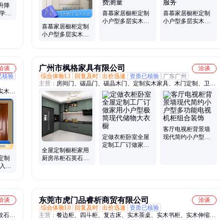
升降
能学校
喜慕家居橱柜定制
喜慕家居橱柜定制
 配套
小户型多层实木地
小户型多层实木地
喜慕家居橱柜定制
柜灶台一体 型号
柜灶台一体 L型组
小户型多层实木地
KG-2 免费测量
合 1对1服务
柜灶台一体 型号
KG-2 1对1服务
广州市枫格家具有限公司
洽谈
洽谈
已核验
综合体验L1
回复及时
出价迅速
资质已核验
广东广州
主营：
房间门、碳晶门、碳晶木门、定制实木家具、木门定制、卫浴
实木橱
厕所门、卧室门定制、卧室套装门、衣柜定制、橱柜定制、厨柜定
米、实
制、全屋定制、房间碳晶门、蜂窝铝阳台柜、洗手盆柜、木饰面墻
柜、定
板、办公室木门定制、衣柜门板、儿童房家具、木质文件柜、学校档
木门、
案柜、折叠翻床、衣柜榻榻米床、阳台柜
客厅电视柜背景墙
定做衣柜卧室全屋
现代简约小户型多
定制工厂订做家用
功能电视机柜组合
全屋定制橱柜家用
小户型极简现代储
装饰
定制
厨房吊柜石英石台
物大衣橱
花入户
面地柜实木多层板
 喜慕
柜子
东莞市虎门品睿析商贸有限公司
洽谈
洽谈
综合体验L0
回复及时
出价迅速
资质已核验
纹石手
主营：
餐边柜、四斗柜、复古床、实木茶桌、实木书柜、实木伸缩