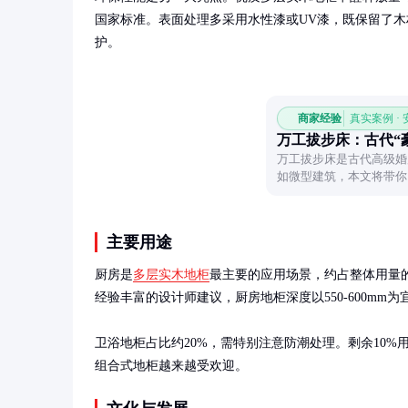
国家标准。表面处理多采用水性漆或UV漆，既保留了
护。
商家经验
真实案例 ·
万工拔步床：古代“
万工拔步床是古代高级婚
如微型建筑，本文将带你
主要用途
厨房是
多层实木地柜
最主要的应用场景，约占整体用量
经验丰富的设计师建议，厨房地柜深度以550-600mm为宜，
卫浴地柜占比约20%，需特别注意防潮处理。剩余10
组合式地柜越来越受欢迎。