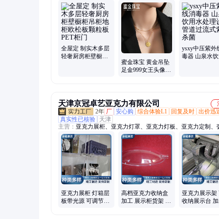
链、香薰机、洗地机、落地式音箱、根雕木雕、检测仪空气、
机、气密性检测仪、压屏机、制粒机、手推式洗地机、商用豆
冷却塔水塔、肠粉石磨机、汽油打药机、智能豆腐机、高温杀
全屋定 制实木多层
ysxy中压紫外
轻奢厨房柜壁橱柜
毒器 山泉水
蜜金珠宝 黄金吊坠
吊柜地柜欧松板颗
处理设备 管
足金999女王头像硬
粒板PET柜门
式紫外杀菌
币项坠HGG1062 工
费100 素金
天津京冠卓艺亚克力有限公司
2年
厂
安心购
综合体验L1
回复及时
出价迅
真实性已核验
天津
主营：
亚克力展柜、亚克力灯罩、亚克力灯板、亚克力定制、
克力、弧形有机玻璃、曲面有机玻璃、透明亚克力、亚克力造
机玻璃模型、挡风有机玻璃、舱盖有机玻璃、异形有机玻璃定
津亚克力定制、有机玻璃加工、亚克力加工、亚克力有机玻璃
招牌门头加工、亚克公共标牌、银饰玻璃展示柜、亚克力展示
工、无人机透明罩、无尘车间隔板、亚克力墙体柜、有机玻璃
亚克力展柜 灯箱层
高档亚克力收纳盒
亚克力展示架
板带光源 可调节高
加工 展示柜货架 举
收纳展示台 
度地柜 带储物功能
牌工艺精湛 支持定
制 稳定性好 
制 京冠