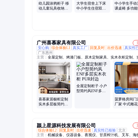
幼儿园涂鸦柜子 移
大学生宿舍上下床
中小学生手动
动儿童玩具收纳柜
中小学生住宿双层
课桌椅 多功
多功能乐趣储物柜
高低床 厂家定制职
书桌椅子套装
户外美观耐用
工上下铺
完善 支持定制
广州喜慕家具有限公司
安心购
综合体验L1
真实工厂
回复及时
出价迅速
真实性
广东惠州
主营：
全屋定制、烤漆门板、原木定制家具、实木衣柜定制、
柜、实木门、实木衣柜门、实木护墙板、实木家具、实木榻榻
木酒柜、实木电视柜、实木餐边柜、多层板全屋定制、烤漆展
制衣柜、楼梯扶手、木饰面、花格、屏风隔断、整体衣柜、原
烤漆衣柜门、吸塑衣柜橱柜门、欧松板衣柜
全屋定制柜子 小户
型简约风ENF多层
实木衣柜 PUR封边
喜慕家居橱柜定制
菠萝格房间门
实木多层板简约厨
厂家 中式雕
房地柜吊柜 量尺安
大门 防水防潮
装
家居
颍上星源科技发展有限公司
综合体验L2
回复及时
出价迅速
真实性已核验
北京
主营：
机械设备、仪器设备、夜视仪、甘蔗榨汁机、叉车、海