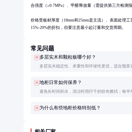
合强度（≥0.7MPa）、甲醛释放量（需提供第三方检测报
价格受板材厚度（18mm和25mm是主流）、表面处理
15%-20%的折扣，但要注意最小起订量和交货周期。
常见问题
多层实木和颗粒板哪个好？
问
多层实木稳定性、承重性和环保性更优，适合预算
家庭；颗粒板价格更低，但防潮性和耐用性稍逊，
地柜日常如何保养？
问
期使用需求。
避免长时间积水，清洁时用拧干的软布擦拭；每半
一次五金件紧固情况；远离热源（如灶台）至少
为什么有些地柜价格特别低？
问
300mm。
相关厂家