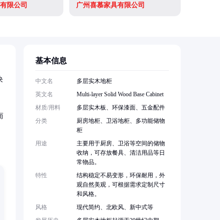
有限公司
广州喜慕家具有限公司
广州市枫
基本信息
决
中文名
多层实木地柜
英文名
Multi-layer Solid Wood Base Cabinet
材质/用料
多层实木板、环保漆面、五金配件
而
分类
厨房地柜、卫浴地柜、多功能储物
柜
用途
主要用于厨房、卫浴等空间的储物
收纳，可存放餐具、清洁用品等日
常物品。
特性
结构稳定不易变形，环保耐用，外
观自然美观，可根据需求定制尺寸
和风格。
风格
现代简约、北欧风、新中式等