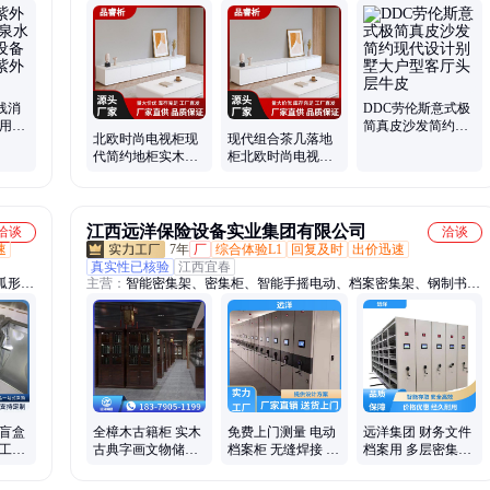
升降
床、实木餐桌椅、电视柜、床头柜、展示柜、梳妆桌、波浪床、储物
浆机、
大床、布艺沙发、吃饭桌子、转角书桌、厨房碗柜、圆形茶几、家用
菌锅
吧台、邮费充值、单人伸缩床、斗柜化妆桌、岛台茶桌椅、推拉门衣
柜、五斗橱斗柜
线消
DDC劳伦斯意式极
饮用水
简真皮沙发简约现
北欧时尚电视柜现
现代组合茶几落地
道过流
代设计别墅大户型
代简约地柜实木多
柜北欧时尚电视柜
客厅头层牛皮
层板现代组合茶几
现代简约地柜实木
落地柜
多层板
江西远洋保险设备实业集团有限公司
洽谈
洽谈
速
7年
厂
综合体验L1
回复及时
出价迅速
真实性已核验
江西宜春
弧形亚
主营：
智能密集架、密集柜、智能手摇电动、档案密集架、钢制书
型、有
架、手动密集架、档案柜、抗菌防霉、报纸平放架、图书馆书架、自
制、天
动密集架、资料移动柜、电子保密柜、钢制期刊架、密集架货架、光
加工、
碟防磁柜、智慧档案库房设备
盒加
柜加工
 盲盒
全樟木古籍柜 实木
免费上门测量 电动
远洋集团 财务文件
加工定
古典字画文物储物
档案柜 无缝焊接 专
档案用 多层密集柜
京冠
柜 分层书柜地柜 多
业定制 远洋牌
可调层板 来图定做
门定制