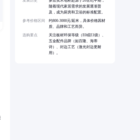
发展历史
多层实木地柜起源于20世纪中期，
随着现代家居需求的发展逐渐普
及，成为厨房和卫浴的标准配置。
参考价格区间
约800-3000元/延米，具体价格因材
质、品牌和工艺而异。
选购要点
关注板材环保等级（E0或E1级）、
五金配件品牌（如百隆、海蒂
诗）、封边工艺（激光封边更耐
用）。
。
能