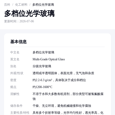
百科
/
化工材料
/
多档位光学玻璃
多档位光学玻璃
更新时间：2026-07-06
基本信息
中文名
多档位光学玻璃
英文名
Multi-Grade Optical Glass
别名
分级光学玻璃
外观/性状
透明或半透明固体，表面光滑，无气泡和杂质
密度
约2.2-6.3 g/cm³，具体取决于成分和档位
熔点
约1200-1600°C
溶解性
不溶于水和大多数有机溶剂，部分类型可被氢氟酸腐
蚀
储存条件
干燥、无尘环境，避免机械碰撞和化学腐蚀
主要性质/特性
具有多个折射率等级，光学均匀性好，透光率高，化