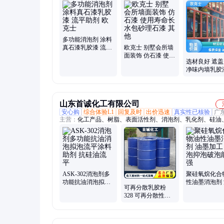
方、仿石漆、真石漆、水性氟碳漆
多功能消泡剂 涂料
真石漆乳胶漆 流平
欧克士 别墅会所墙
助剂 欧克士
面装饰 仿石漆 使用
选材良好 遮
寿命长 水包砂理石
净味内墙乳胶
漆 其他
近快速发货
山东首诚化工有限公司
安心购
综合体验L1
回复及时
出价迅速
真实性已核验
广
主营：
化工产品、树脂、表面活性剂、消泡剂、乳化剂、硅油
剂、固化剂、抗静电剂、脱膜剂、起泡剂、水性材料、种子包
妆品级原料、油包水乳化剂、水包油乳化剂、异构十二烷、金
剂、水性硬脂酸锌、塑料抗静电剂、环氧树脂固化剂、棉麻柔
甲基硅油、水溶性硅油、CAB系列起泡剂
ASK-302消泡剂多
聚硅氧烷化合
功能抗油消泡拟泡
性油墨消泡剂
可再分散乳胶粉
流平涂料助剂 抗硅
加工 消泡抑
328 可再分散性乳
油流 平
能力强
胶粉 500g/袋装