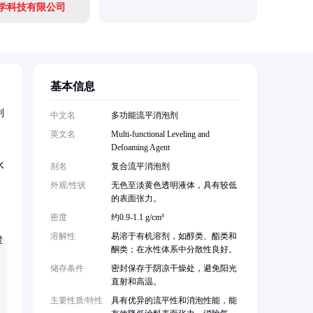
化学科技有限公司
基本信息
别
中文名
多功能流平消泡剂
英文名
Multi-functional Leveling and
Defoaming Agent
水
别名
复合流平消泡剂
外观/性状
无色至淡黄色透明液体，具有较低
的表面张力。
密度
约0.9-1.1 g/cm³
溶解性
易溶于有机溶剂，如醇类、酯类和
酮类；在水性体系中分散性良好。
储存条件
密封保存于阴凉干燥处，避免阳光
直射和高温。
主要性质/特性
具有优异的流平性和消泡性能，能