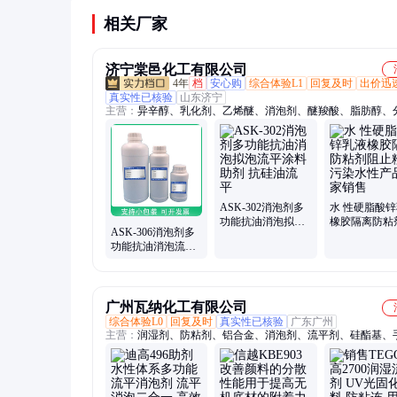
相关厂家
济宁棠邑化工有限公司
4年
档
安心购
综合体验L1
回复及时
出价迅
真实性已核验
山东济宁
主营：
异辛醇、乳化剂、乙烯醚、消泡剂、醚羧酸、脂肪醇、
剂、染色助剂、聚乙二醇、异构醇醚、泊洛沙姆、椰油酰胺、
基、烷基糖苷、特辛基酚、聚氧乙烯、嵌段聚醚、单油酸酯、
三醇、丙烯磺酸钠、氢化蓖麻油、丙烯酰胺基、醇醚葡糖苷、
透剂、甲酯乙氧基、癸基葡糖苷
ASK-302消泡剂多
水 性硬脂酸
功能抗油消泡拟泡
橡胶隔离防粘
ASK-306消泡剂多
流平涂料助剂 抗硅
止粉尘污染水
功能抗油消泡流平
油流 平
品厂家销售
涂料助剂 抗硅油流
平滑
广州瓦纳化工有限公司
综合体验L0
回复及时
真实性已核验
广东广州
主营：
润湿剂、防粘剂、铝合金、消泡剂、流平剂、硅酯基、
剂、疏水剂、脂粘合、环氧丙、密封胶、添加剂、润滑剂、爽
水油两、粘合剂、胶粘剂、脱泡剂、聚氨酯、降低表、促进剂
剂、腻子胶、木器漆、家具涂料