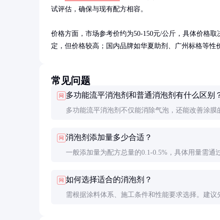
试评估，确保与现有配方相容。

价格方面，市场参考价约为50-150元/公斤，具体价格
定，但价格较高；国内品牌如华夏助剂、广州标格等性
常见问题
多功能流平消泡剂和普通消泡剂有什么区别
问
多功能流平消泡剂不仅能消除气泡，还能改善涂膜
性，而普通消泡剂仅具有消泡功能。前者更适合高
消泡剂添加量多少合适？
问
高装饰性要求的涂装体系。
一般添加量为配方总量的0.1-0.5%，具体用量需通
确定。过量添加可能导致涂膜缺陷，如缩孔或鱼眼
如何选择适合的消泡剂？
问
需根据涂料体系、施工条件和性能要求选择。建议
小试评估，确保与现有配方相容并达到预期效果。