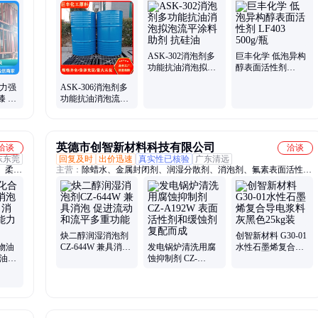
ASK-302消泡剂多
巨丰化学 低泡异构
功能抗油消泡拟泡
醇表面活性剂
流平涂料助剂 抗硅
LF403 500g/瓶
盖力强
ASK-306消泡剂多
油
漆 就
功能抗油消泡流平
涂料助剂 抗硅油流
平滑
英德市创智新材料科技有限公司
洽谈
洽谈
东东莞
回复及时
出价迅速
真实性已核验
广东清远
、柔软
主营：
除蜡水、金属封闭剂、润湿分散剂、消泡剂、氟素表面活性
衣、化
剂、消防泡沫灭火剂、腐蚀抑制剂
属脱膜
软剂、
炔二醇润湿消泡剂
创智新材料 G30-01
物油
CZ-644W 兼具消泡
发电锅炉清洗用腐
水性石墨烯复合导
 油墨
促进流动和流平多
蚀抑制剂 CZ-
电浆料 灰黑色25kg
泡破泡
重功能
A192W 表面活性剂
装
和缓蚀剂复配而成