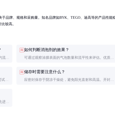
取决于品牌、规格和采购量。知名品牌如BYK、TEGO、迪高等的产品性能
价比较高。
？
如何判断消泡剂的效果？
问
的流平
可通过观察涂膜表面的气泡数量和流平性来评估。优质消
光泽和
泡剂应能快速消除气泡，且不影响涂膜的光泽和均匀性。
储存时需要注意什么？
问
过试验
应密封保存于阴凉干燥处，避免阳光直射和高温。开封后
。
应尽快使用，避免长时间暴露在空气中。
先进行