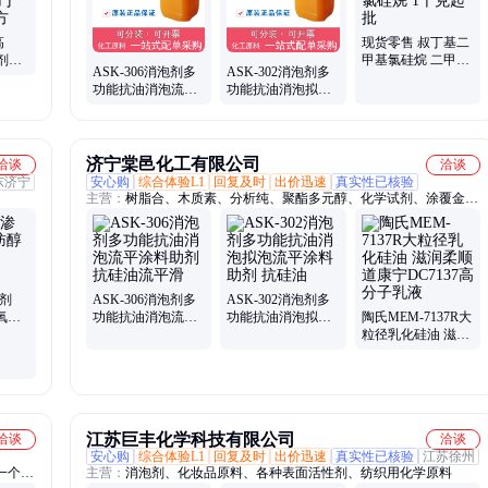
高
现货零售 叔丁基二
剂
甲基氯硅烷 二甲基
ASK-306消泡剂多
ASK-302消泡剂多
 防
叔丁基氯硅烷 1千
功能抗油消泡流平
功能抗油消泡拟泡
射固化
克起批
涂料助剂 抗硅油流
流平涂料助剂 抗硅
平滑
油流 平
济宁棠邑化工有限公司
洽谈
洽谈
东济宁
安心购
综合体验L1
回复及时
出价迅速
真实性已核验
主营：
树脂合、木质素、分析纯、聚酯多元醇、化学试剂、涂覆金
属、己二醇酯、油墨pu树脂、水性pu树脂、二乙二醇酯、二酸二甲
酯、树脂固化剂、水性聚氨酯、聚酰胺树脂、聚氨酯树脂、聚氨酯弹
性体、水性喷墨打印、聚碳酸酯二醇、面料柔软整理、己二酸乙二
醇、改性聚酰亚胺
剂
ASK-306消泡剂多
ASK-302消泡剂多
氧乙
功能抗油消泡流平
功能抗油消泡拟泡
陶氏MEM-7137R大
-0
涂料助剂 抗硅油流
流平涂料助剂 抗硅
粒径乳化硅油 滋润
平滑
油
柔顺 道康宁
DC7137高分子乳液
江苏巨丰化学科技有限公司
洽谈
洽谈
安心购
综合体验L1
回复及时
出价迅速
真实性已核验
江苏徐州
一个平
主营：
消泡剂、化妆品原料、各种表面活性剂、纺织用化学原料