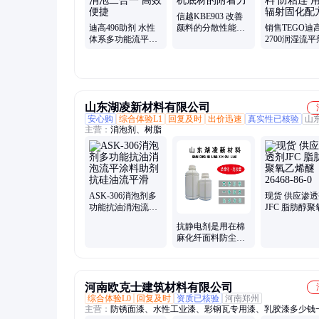
信越KBE903 改善
迪高496助剂 水性
颜料的分散性能用
销售TEGO迪
体系多功能流平消
于提高无机底材的
2700润湿流平
泡剂 流平消泡二合
附着力
UV光固化涂料
一 高效便捷
粘连 用于辐
配方
山东湖凌新材料有限公司
安心购
综合体验L1
回复及时
出价迅速
真实性已核验
山
主营：
消泡剂、树脂
ASK-306消泡剂多
现货 供应渗透
功能抗油消泡流平
JFC 脂肪醇聚
涂料助剂 抗硅油流
烯醚 26468-86
抗静电剂是用在棉
平滑
麻化纤面料防尘防
污抗起球起毛效果
的纺织整理剂
河南欧克士建筑材料有限公司
综合体验L0
回复及时
资质已核验
河南郑州
主营：
防锈面漆、水性工业漆、彩钢瓦专用漆、乳胶漆多少钱