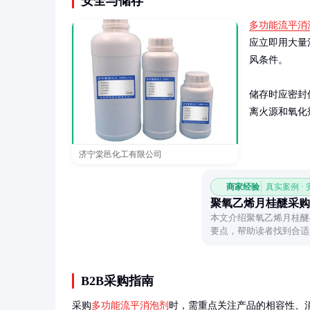
安全与储存
多功能流平消
应立即用大量
风条件。

储存时应密封
离火源和氧化
济宁棠邑化工有限公司
商家经验
真实案例 ·
聚氧乙烯月桂醚采购
本文介绍聚氧乙烯月桂醚4
要点，帮助读者找到合适
B2B采购指南
采购
多功能流平消泡剂
时，需重点关注产品的相容性、