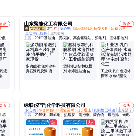
山东聚能化工有限公司
洽谈
洽谈
速
3年
档
安心购
综合体验L0
回复及时
出价迅速
真实性已核验
山东济南
分散
主营：
201甲基硅油、脱模剂、高含氢硅油、消泡剂、固体消泡剂、
基羟乙
硅橡胶、5201硅脂、乳化硅油、模具硅胶、防水乳液、甲基硅油、水
异构十
溶性硅油、脱模润滑剂、防水剂、甲基硅酸钾、甲基硅酸钠、防水硅
低泡渗
脂、脱模润滑隔离剂、295硅脂、硅脂、107硅橡胶、二甲基硅油、密
封硅脂
多功能消泡剂 涂料
塑料添加剂和脱模
锌乳液
真石漆乳胶漆 流平
剂 水溶性硅油 皮革
工业级 乳白色液体
剂阻
助剂 厂家现货
柔软滑爽剂 工业级
循环 水造纸清洗剂
性产
纺织用
污水处理 消泡剂 聚
能化工
绿联(济宁)化学科技有限公司
洽谈
洽谈
安心购
综合体验L1
回复及时
出价迅速
真实性已核验
山东济宁
手感
主营：
乙酸镁、阻燃剂、热熔胶、消泡剂、聚合物、锂电池、光电
滑剂、
极、泡泡糖、氯丁胶、碳酸镉、新癸酸、补差价、稀释剂、羟乙基、
、偶联
氧化铝、氧化铜、甲酸钾、c/c材料、碳酸锰、玻璃粉、硬光油、防腐
剂、氧化铋、防水剂、聚丙烯、增粘树