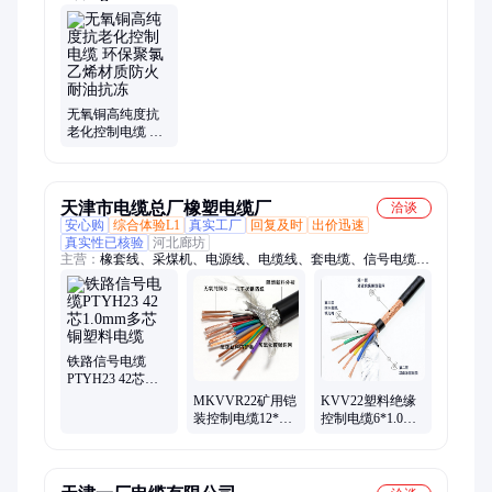
无氧铜高纯度抗
老化控制电缆 环
保聚氯乙烯材质
防火耐油抗冻
天津市电缆总厂橡塑电缆厂
洽谈
安心购
综合体验L1
真实工厂
回复及时
出价迅速
真实性已核验
河北廊坊
主营：
橡套线、采煤机、电源线、电缆线、套电缆、信号电缆、
耐火电缆、井筒电缆、电线电缆、控制电缆、移动电缆、电话电
缆、煤机电缆、电钻电缆、监测电缆、矿用电缆、多芯电缆、探
照灯、通信线、钢绞线、高压线、矿用线缆、架空线缆、通讯线
缆、阻燃防爆
铁路信号电缆
PTYH23 42芯
1.0mm多芯铜塑料
MKVVR22矿用铠
KVV22塑料绝缘
电缆
装控制电缆12*1.5
控制电缆6*1.0多
多芯铜芯塑料线
芯铜芯电源线