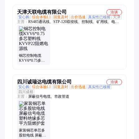
地拖排插线设备
用软电缆
天津天联电缆有限公司
洽谈
安心购
综合体验L1
回复及时
出价迅速
真实性已核验
天津
主营：
RS485通讯线、STP-120双绞线、控制线、矿用线、电源
线、电话线、屏蔽线、低烟无卤线、消防耐火线、视频线、信号
线、ASTP-120屏蔽、RS485-22铠装、阻燃电话线、音频线、广
播线、监控线、铁路信号线、组合线
铜芯控制电缆
KVV6*0.75多芯
塑料线KVVP22阻
燃电源线
四川诚瑞达电缆有限公司
洽谈
安心购
综合体验L1
回复及时
出价迅速
真实性已核验
四川成都
主营：
屏蔽信号电缆、市政管道
家装铜芯单芯多
股软电线 屏蔽信