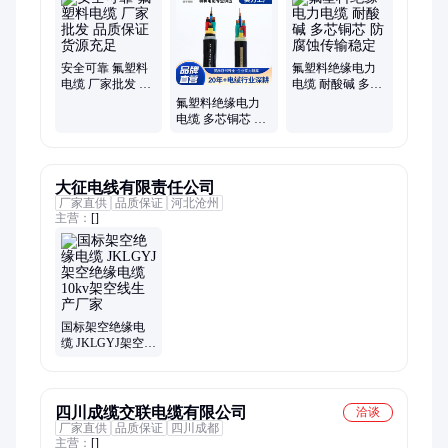
安全可靠 氟塑料
氟塑料绝缘电力
电缆 厂家批发 品
电缆 耐酸碱 多芯
质保证 货源充足
铜芯 防腐蚀传输
氟塑料绝缘电力
稳定
电缆 多芯铜芯 耐
酸碱防腐蚀传输
稳定
大征电线有限责任公司
厂家直供
品质保证
河北沧州
主营：
[]
国标架空绝缘电
缆 JKLGYJ架空绝
缘电缆 10kv架空
线生产厂家
四川成缆交联电缆有限公司
洽谈
厂家直供
品质保证
四川成都
主营：
[]