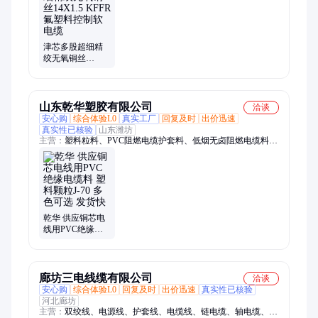
电源线、纯铜线、通讯线、数据线、信号线、双绞线
津芯多股超细精
绞无氧铜丝
14X1.5 KFFR氟塑
料控制软电缆
山东乾华塑胶有限公司
洽谈
安心购
综合体验L0
真实工厂
回复及时
出价迅速
真实性已核验
山东潍坊
主营：
塑料粒料、PVC阻燃电缆护套料、低烟无卤阻燃电缆料、
PVC电缆料、PVC绝缘电缆料、PVC护套电缆料、PVC阻燃电缆
料、涂塑丝网料
乾华 供应铜芯电
线用PVC绝缘电
缆料 塑料颗粒J-
70 多色可选 发货
快
廊坊三电线缆有限公司
洽谈
安心购
综合体验L0
回复及时
出价迅速
真实性已核验
河北廊坊
主营：
双绞线、电源线、护套线、电缆线、链电缆、轴电缆、软