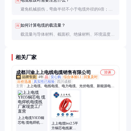
电缆敷设时需要注意什么？
问
避免机械损伤，弯曲半径不小于电缆外径的6倍；远
离热源和腐蚀性物质；固定牢固防止松动；不同电压
等级的电缆分开敷设，避免干扰。
如何计算电缆的载流量？
问
载流量与导体材料、截面积、绝缘材料、环境温度等
因素有关。可参考国家标准或电缆厂家提供的技术参
数表，实际应用中还需考虑安全裕量。
相关厂家
成都川渝上上电线电缆销售有限公司
洽谈
4年
品
安心购
综合体验L1
回复及时
出价迅速
真实性已核验
四川成都
主营：
上上电缆、电线电缆、电力电缆、光伏电缆、新能源电
缆、高压电缆、防火电缆、充电桩电缆、家装电线
上上电缆YH35铜
芯电 缆电焊机电
上上电缆bvr2.5平
缆线厂家现货工
方铜芯电线家装