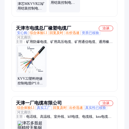
用铠装控制电缆
津芯MKVVR22矿
12*1.5多芯铜芯塑
用铠装控制电缆
料线
12*1.5多芯铜芯塑
料线
天津市电缆总厂橡塑电缆厂
洽谈
安心购
综合体验L1
回复及时
出价迅速
资质已核验
河北廊坊
主营：
矿用防爆电缆、矿用高压电缆、矿用通信电缆、通用橡套
电缆、大对数通讯电缆
KVV22塑料绝缘
控制电缆6*1.0多
芯铜芯电源线
天津一厂电缆有限公司
洽谈
综合体验L1
真实工厂
回复及时
出价迅速
真实性已核验
河北廊坊
主营：
电话线、高温线、室外线、kff电缆、电缆线、knx电缆、
485电缆、扁电缆、软电缆、通信电缆、信号电缆、矿用电缆、
屏蔽电缆、阻燃电缆、防水电缆、船用电缆、视频线、监测线、