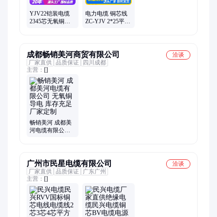
YJV22铠装电缆
电力电缆 铜芯线
2345芯无氧铜芯 6
ZC-YJV 2*25平
10 50平工业建筑
架空地埋 工程用
电力专用黑色电
一缆电缆
缆线
成都畅销美河商贸有限公司
洽谈
厂家直供
品质保证
四川成都
主营：
[]
畅销美河 成都美
河电缆有限公司
无氧铜导电 库存
充足 厂家定制
广州市民星电缆有限公司
洽谈
厂家直供
品质保证
广东广州
主营：
[]