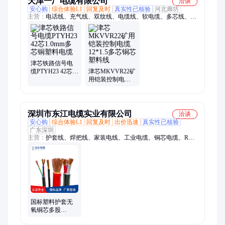
天津一厂电缆有限公司
洽谈
安心购
综合体验L1
回复及时
真实性已核验
河北廊坊
主营：
电话线、充气线、双纹线、电缆线、软电缆、多芯线、套
电缆、视频线、监测线、信号线、橡套线、护套线、焊把线、屏
蔽线、盾构机、喇叭线、通讯线、广播线、放炮线、双绞线、国
标线、阻燃线、防爆线、软芯线、软线缆
津芯铁路信号电
缆PTYH23 42芯
津芯MKVVR22矿
1.0mm多芯铜塑料
用铠装控制电缆
电缆
12*1.5多芯铜芯塑
料线
深圳市东江电缆实业有限公司
洽谈
安心购
综合体验L1
回复及时
出价迅速
真实性已核验
广东深圳
主营：
护套线、焊把线、家装电线、工业电缆、铜芯电缆、RVV
软电缆、铝芯电缆、电缆线、yjv电缆、电池线、BVV电线、RV
软线、EV线、储能线、BVR电线、新能源汽车高压线、线束连
接线材、路灯线、排插线、BV绝缘导线、屏蔽线
国标塑料护套无
氧铜芯多股
RVV3X10 16平方