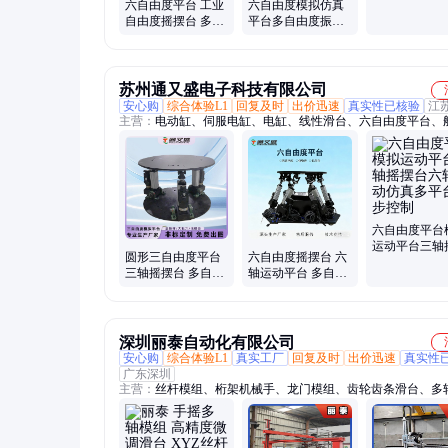
六自由度平台 工业
六自由度模拟仿真
自由度运动模
自由度摇摆台 多场
平台多自由度振动
真振动平台
景适配 大负载三轴
摇摆台六轴运动姿
运动动感平台
态模拟器
苏州通又盛电子科技有限公司
安心购
综合体验L1
回复及时
出价迅速
真实性已核验
江
主营：
电动缸、伺服电缸、电缸、线性滑台、六自由度平台、
拟平台、三自由度平台、飞行模拟平台、赛车模拟平台、电动
直线模组、大推力电动缸、电动缸定制、一体式电缸、伺服压
助力机械臂、动感座椅、地震小屋、动感影院、工业机械手、
电缸、耐低温电缸、高低温电动缸、防爆电缸、防水电缸
六自由度平台
运动平台三轴
圆形三自由度平台
六自由度摇摆台 六
台六轴电动仿
三轴摇摆台 多自由
轴运动平台 多自由
平台同步控制
度运动平台 飞行赛
度仿真模拟平台 惯
车动感影院
性中心测试
深圳丽泰自动化有限公司
安心购
综合体验L1
真实工厂
回复及时
出价迅速
真实性
广东深圳
主营：
丝杆模组、桁架机械手、龙门模组、齿轮齿条滑台、多
组、同步带模组、直角坐标机器人、地轨