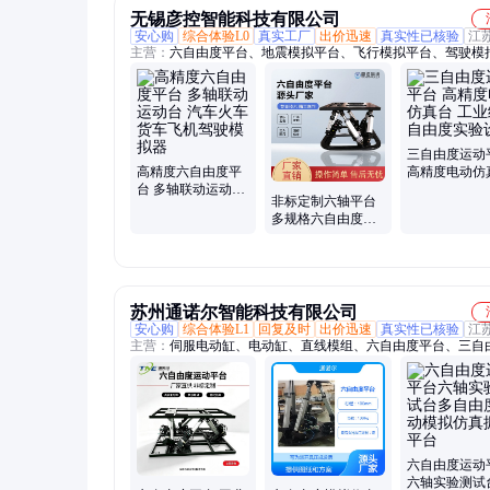
无锡彦控智能科技有限公司
安心购
综合体验L0
真实工厂
出价迅速
真实性已核验
江
主营：
六自由度平台、地震模拟平台、飞行模拟平台、驾驶模
台、海浪模拟平台、火车驾驶模拟平台、救护车驾驶模拟平台
由度平台、七自由度平台、多自由度平台、伺服电动缸
三自由度运动
高精度六自由度平
高精度电动仿
台 多轴联动运动台
工业级多自由
非标定制六轴平台
汽车火车货车飞机
验设备
多规格六自由度运
驾驶模拟器
动台三轴姿态调整
台源头厂
苏州通诺尔智能科技有限公司
安心购
综合体验L1
回复及时
出价迅速
真实性已核验
江
主营：
伺服电动缸、电动缸、直线模组、六自由度平台、三自
台、摇摆台、驾驶模拟平台、飞行模拟平台、船舶模拟平台、
台、伺服升降平台、伺服压机、伺服压装机、电缸、防水电缸
电动缸、高温电动缸、低温电动缸、直线电机、动感影院、线
组、直角机器人
六自由度运动
六轴实验测试