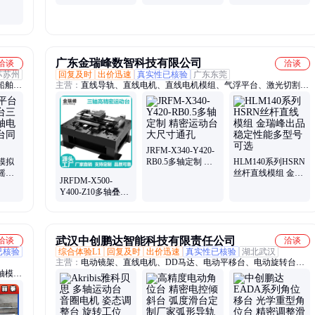
拟仿
运动台 精垂直升降
加工误差小 售后完
度高 可靠夹紧不松
台 源头工厂
善 速易德
动 速易德
广东金瑞峰数智科技有限公司
洽谈
洽谈
苏苏州
回复及时
出价迅速
真实性已核验
广东东莞
船舶模
主营：
直线导轨、直线电机、直线电机模组、气浮平台、激光切割检
推杆、
测平台、丝杠直线模组、直线模组、大理石直线电机
装机、
耐高温
JRFM-X340-Y420-
模拟
RB0.5多轴定制 精
HLM140系列HSRN
摇摆
密运动台大尺寸通
丝杆直线模组 金瑞
JRFDM-X500-
真多
孔
峰出品 稳定性能多
Y400-Z10多轴叠加
型号可选
三轴高精密运动台
武汉中创鹏达智能科技有限责任公司
洽谈
洽谈
已核验
综合体验L1
回复及时
出价迅速
真实性已核验
湖北武汉
主营：
电动镜架、直线电机、DD马达、电动平移台、电动旋转台、
轴模
电动角位台、电动升降台、整体式双轴位移台、精密运动控制、工业
相机