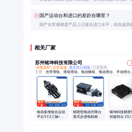
化、振动和控制系统性能。高精度应用需要综合考
国产运动台和进口的差距在哪里？
问
这些因素。
国产在常规精度产品上已接近进口水平，但在超高
长期稳定性和控制系统算法方面仍有差距。不过性
势明显。
相关厂家
苏州铭坤科技有限公司
回复及时
出价迅速
真实性已核验
江苏苏州
主营：
光学滑轨、滑块滑动、电动模组、电动滑台、手动滑台
调整台、电动旋转台、二维平移台、手动弧形台、运动控制器
弧度台、电动角位台、电动平移台、整体旋转台、手动角位台
升降台、手动平移台、光纤耦合、可调光阑、光学滑块、光纤
齿轮结构、可非标定制、光学平板可、回传减速机
电动多维组合运动
精密型电动升降台
铭坤科技精密
平台XYZ三轴+旋
剪式步进电机精密
控旋转台 ZX11
转台伺服闭环控制
升降工作台工业/仓
200精密转台
定制化多轴联动
储/维修