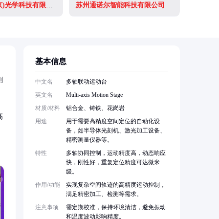
微纳光科(北京)光学科技有限公司
苏州通诺尔智能科技有限公司
基本信息
刻
中文名
多轴联动运动台
英文名
Multi-axis Motion Stage
材质/材料
铝合金、铸铁、花岗岩
高
用途
用于需要高精度空间定位的自动化设
备，如半导体光刻机、激光加工设备、
精密测量仪器等。
特性
多轴协同控制，运动精度高，动态响应
快，刚性好，重复定位精度可达微米
级。
作用/功能
实现复杂空间轨迹的高精度运动控制，
满足精密加工、检测等需求。
注意事项
需定期校准，保持环境清洁，避免振动
和温度波动影响精度。