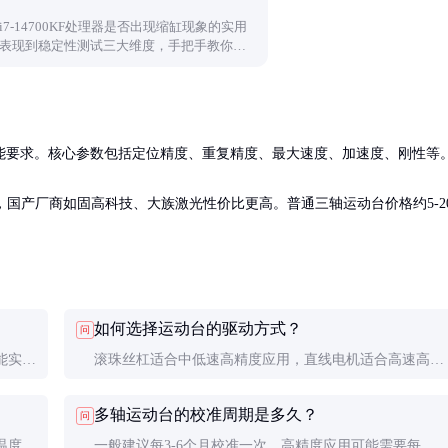
7-14700KF处理器是否出现缩缸现象的实用
表现到稳定性测试三大维度，手把手教你识
要求。核心参数包括定位精度、重复精度、最大速度、加速度、刚性等。
价格昂贵，国产厂商如固高科技、大族激光性价比更高。普通三轴运动台价格约5-2
如何选择运动台的驱动方式？
问
能实现
滚珠丝杠适合中低速高精度应用，直线电机适合高速高加
插补算
速度场合。丝杠成本低但速度有限，直线电机无机械传动
多轴运动台的校准周期是多久？
问
间隙但发热较大。
温度变
一般建议每3-6个月校准一次，高精度应用可能需要每月