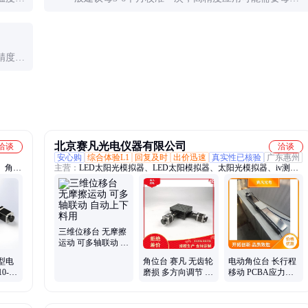
虑所有
校准。环境变化大或使用频繁时应缩短校准周期。
精度、
价比优
北京赛凡光电仪器有限公司
洽谈
洽谈
安心购
综合体验L1
回复及时
出价迅速
真实性已核验
广东惠州
、角度
主营：
LED太阳光模拟器、LED太阳模拟器、太阳光模拟器、iv测试
、手动
温控台、太阳模拟器、氙灯光源、卤钨灯光源、测量系统、钨钢探
、电动
针、太阳电池、可移探针座、吸收光谱测试、电化学工作站、电池夹
调整、
具、光电压测试系统、光电测试系统、单色仪
三维位移台 无摩擦
运动 可多轴联动 自
动上下料用
型电
角位台 赛凡 无齿轮
电动角位台 长行程
0-
磨损 多方向调节 自
移动 PCBA应力筛
动复位功能
选 高重复定位 赛凡