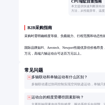
CPU缩缸自查指南
本文提供快速判断英特尔i
方法，从性能异常、温度
别CPU隐性损伤。
B2B采购指南
采购时需明确精度等级、负载能力、行程范围和动态性能
国际品牌如PI、Aerotech、Newport性能优异但
万元，高端六轴运动台可达百万元以上。
常见问题
多轴联动和单轴运动有什么区别？
问
多轴联动通过协同控制实现空间轨迹运动，单轴只
直线运动。联动需要考虑各轴之间的同步性和轨迹
运动台的精度受哪些因素影响？
问
法，技术难度和成本都更高。
主要影响因素包括导轨精度、驱动系统反向间隙、