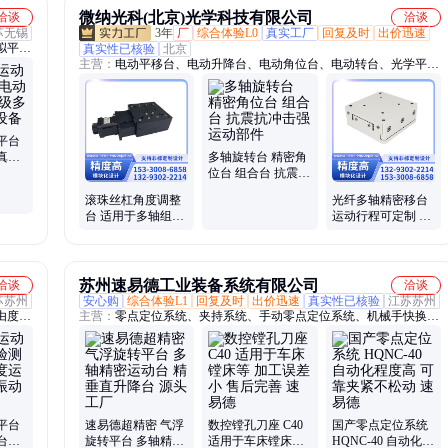
微纳光科(北京)光学科技有限公司
洽谈
洽谈
苏无锡
3年
厂
综合体验L0
真实工厂
回复及时
出价迅速
拟平
真实性已核验
北京
主营：
电动平移台、电动升降台、电动角位台、电动转台、光学平
、三自
台、大理石平台、二维整体移动台、多轴转台、电动组合台、压电平
移台、真空位移台、直驱滑台、直驱转台、气浮转台、电动滑台、手
动位移台、手动滑台、高精度组合台、手动倾斜台、精密手动旋转
台、隔振光学平台、气浮光学平台、电动多维组合台、光学镜架、光
平台
学镜片
真台
多轴旋转台 精密角
度实
位台 组合台 抗震抗
冲击强 运动部件
滚珠丝杠角度调整
光纤多轴精密移台
台 适用于多轴组合
运动行程可定制 传
高速运动能力
动精度毫米级
苏州速易德工业装备系统有限公司
洽谈
洽谈
苏苏州
安心购
综合体验L1
回复及时
出价迅速
真实性已核验
江苏苏州
由度平
主营：
零点定位系统、夹持系统、手动零点定位系统、机械手快换系
直线滑
统、自定心虎钳、自动化生产线、刀柄快换系统、抓取系统、刀柄快
、防爆
换系统手动刀座、零点定位快速夹持装置、零位快速夹持锁定系统、
性模
零点快速更换夹持系统、零位快换工装夹具、零点快速锁紧系统、快
速零点锁定夹持系统、零点快捷夹持系统、快速零点夹持装置、高夹
持力零点定位系统、卧式零点快换夹持系统、零点快换夹持系统、高
效零点定位锁紧器、精密定位夹具、滚珠夹紧式零点定位器、大刚度
平台
速易德超精密 气浮
数控镗孔刀座 C40
国产零点定位系统
台多
旋转平台 多轴精密
适用于车床镗床等
HQNC-40 自动化程
零点定位器、零点校准装置