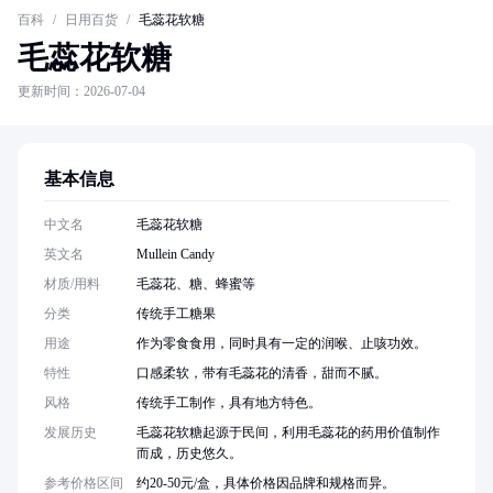
百科
/
日用百货
/
毛蕊花软糖
毛蕊花软糖
更新时间：2026-07-04
基本信息
中文名
毛蕊花软糖
英文名
Mullein Candy
材质/用料
毛蕊花、糖、蜂蜜等
分类
传统手工糖果
用途
作为零食食用，同时具有一定的润喉、止咳功效。
特性
口感柔软，带有毛蕊花的清香，甜而不腻。
风格
传统手工制作，具有地方特色。
发展历史
毛蕊花软糖起源于民间，利用毛蕊花的药用价值制作
而成，历史悠久。
参考价格区间
约20-50元/盒，具体价格因品牌和规格而异。