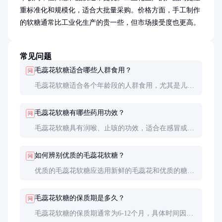
重标准化和规模化，适合大批量采购。价格方面，手工制作
的软糖通常比工业化生产的贵一些，但市场接受度也更高。
常见问题
毛蕊花软糖适合哪些人群食用？
问
毛蕊花软糖适合各个年龄段的人群食用，尤其是儿童
和老年人。儿童喜欢它的甜味和柔软口感，而老年人
则看重它的润喉功效。
毛蕊花软糖有哪些药用功效？
问
毛蕊花软糖具有润喉、止咳的功效，适合在感冒或咽
喉不适时食用，能够在一定程度上缓解症状。
如何辨别优质的毛蕊花软糖？
问
优质的毛蕊花软糖应选用新鲜的毛蕊花和优质的糖、
蜂蜜等原料，口感柔软，带有毛蕊花的清香，甜而不
腻。
毛蕊花软糖的保质期是多久？
问
毛蕊花软糖的保质期通常为6-12个月，具体时间因生