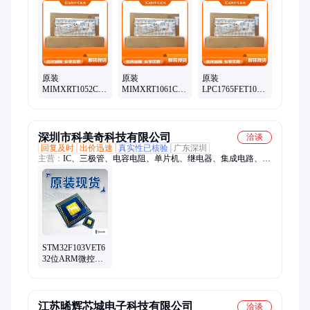
ADI亚德诺、国产芯片替代、XILINX/赛灵思、可编程逻辑器
件、电源芯片、接口芯片、DSP数字信号处理器、时钟芯片、中
科芯、阿尔特拉、存储芯片、以太网控制芯片、射频芯片、恩智
浦、ST意法、中微爱芯、转换芯片、芯科、三星存储
原装
原装
原装
MIMXRT1052CVL5B
MIMXRT1061CVL5B
LPC1765FET100,551
微控制器MCU 恩
微控制器MCU 恩
微控制器MCU 恩
智浦 封装BGA196
智浦 封装BGA196
智浦 封装
批号26+
批号25+
TFBGA100
深圳市科美奇科技有限公司
洽谈
回复及时
出价迅速
真实性已核验
广东深圳
主营：
IC、三极管、电容电阻、单片机、继电器、集成电路、芯
片
STM32F103VET6
32位ARM微控制
器 ST/意法半导体
封装原厂封装 批
次26+
江苏晞辉芯城电子科技有限公司
洽谈