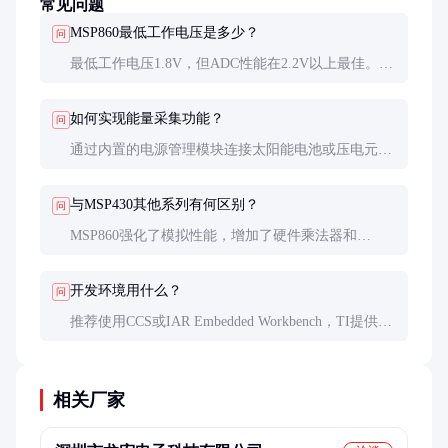
常见问题
MSP860最低工作电压是多少？
问
最低工作电压1.8V，但ADC性能在2.2V以上最佳。超
低电压运行时需特别注意时钟稳定性。
如何实现能量采集功能？
问
通过内置的电源管理模块连接太阳能电池或压电元
件，建议搭配超级电容作为储能元件。
与MSP430其他系列有何区别？
问
MSP860强化了模拟性能，增加了硬件乘法器和
DMA，更适合信号处理应用。
开发环境用什么？
问
推荐使用CCS或IAR Embedded Workbench，TI提供丰
富的驱动库和示例代码。
相关厂家