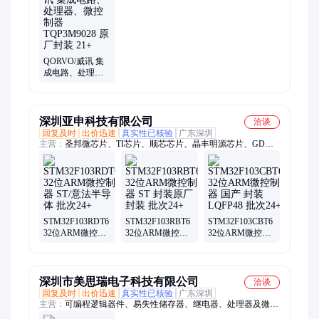
QORVO/威讯 集
成电路、处理
器、微控制器
TQP3M9028 原厂
封装 21+
深圳亚申科技有限公司
洽谈
回复及时
出价迅速
真实性已核验
广东深圳
主营：
圣邦微芯片、TI芯片、顺芯芯片、晶丰明源芯片、GD芯
片、中科微芯片、微源芯片、普冉电子、上海贝岭
STM32F103RDT6
STM32F103RBT6
STM32F103CBT6
32位ARM微控制
32位ARM微控制
32位ARM微控制
器 ST/意法半导体
器 ST 封装原厂封
器 国产 封装
批次24+
装 批次24+
LQFP48 批次24+
深圳市美思瑞电子科技有限公司
洽谈
回复及时
出价迅速
真实性已核验
广东深圳
主营：
可编程逻辑器件、易失性储存器、继电器、处理器及微控
制器、接口及驱动IC、电源管理芯片、单片机、模拟芯片、集成