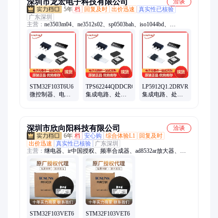
深圳市龙宏电子科技有限公司
洽谈
5年
档
回复及时
出价迅速
真实性已核验
广东深圳
主营：
ne3503m04、ne3512s02、sp0503bah、iso1044bd、
lt8410edc、保险丝、比较器、b02p-vl-r、ase5s4010、触发器、解
码器、thvd1500d、thvd1451d、sy8032abc、hip2100ib、
opa4172id、连接器、mx1a-11nw、lshd-7501、ths4531id、二极
管、hsmm-c170、tps22914b、lf353dre4、装原封
STM32F103T6U6
TPS62244QDDCRQ1
LP5912Q1.2DRVRQ1
微控制器、电子
集成电路、处理
集成电路、处理
元器件ST批号
器、微控制器 TI
器、微控制器 TI
20+封装
批次21+
封装WSON-6 批
VFQFPN36
次21+
深圳市欣向阳科技有限公司
洽谈
6年
档
安心购
综合体验L1
回复及时
出价迅速
真实性已核验
广东深圳
主营：
继电器、ir中国授权、频率合成器、ad8532ar放大器、
ad828arz放大器、ad829jrz放大器、ad818arz放大器、ad8031arz放
大器、ad8058arz放大器、ad8532arz放大器、ad8001arz放大器、
ad8307arz放大器、ad8651armz放大器、ad8099ardz放大器、
ad8534aruz放大器、ad706jr通用运放、op42gsz精密运放、
op90gpz通用运放、ad8417brmz放大器、op07csz精密运放、
ad712jrz精密运放、hmc326ms8ge放大器、op490gsz通用运放、
op162gsz精密运放、ad848jrz通用运放
STM32F103VET6
STM32F103VET6