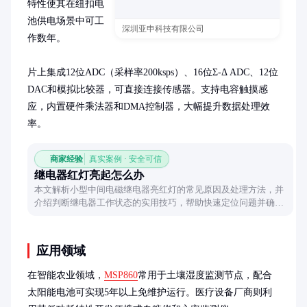
特性使其在纽扣电
池供电场景中可工
深圳亚申科技有限公司
作数年。

片上集成12位ADC（采样率200ksps）、16位Σ-Δ ADC、12位
DAC和模拟比较器，可直接连接传感器。支持电容触摸感
应，内置硬件乘法器和DMA控制器，大幅提升数据处理效
率。
商家经验
真实案例 · 安全可信
继电器红灯亮起怎么办
本文解析小型中间电磁继电器亮红灯的常见原因及处理方法，并
介绍判断继电器工作状态的实用技巧，帮助快速定位问题并确保
设备正常运行。
应用领域
在智能农业领域，
MSP860
常用于土壤湿度监测节点，配合
太阳能电池可实现5年以上免维护运行。医疗设备厂商则利