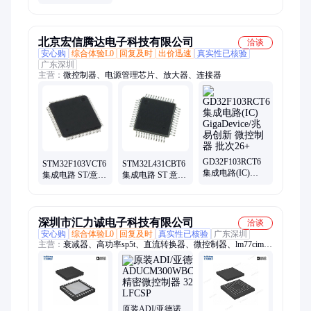
XILINX BGA 23+
模数转换器 处理
器 微控制器
北京宏信腾达电子科技有限公司
洽谈
安心购
综合体验L0
回复及时
出价迅速
真实性已核验
广东深圳
主营：
微控制器、电源管理芯片、放大器、连接器
GD32F103RCT6
STM32F103VCT6
STM32L431CBT6
集成电路(IC)
集成电路 ST/意法
集成电路 ST 意法
GigaDevice/兆易创
半导体 微控制器
半导体 微控制器
新 微控制器 批次
电子元器件 批次
批次26+ 电子元器
26+
26+
件
深圳市汇力诚电子科技有限公司
洽谈
安心购
综合体验L0
回复及时
真实性已核验
广东深圳
主营：
衰减器、高功率sp5t、直流转换器、微控制器、lm77cimx-
5/nopb
原装ADI/亚德诺