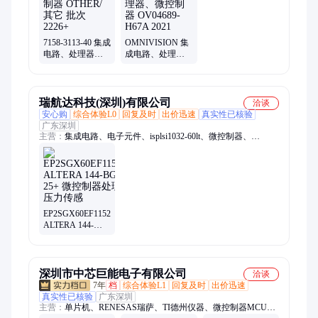
7158-3113-40 集成
OMNIVISION 集
电路、处理器、
成电路、处理
微控制器 OTHER/
器、微控制器
其它 批次2226+
OV04689-H67A
2021
瑞航达科技(深圳)有限公司
洽谈
安心购
综合体验L0
回复及时
出价迅速
真实性已核验
广东深圳
主营：
集成电路、电子元件、isplsi1032-60lt、微控制器、
isplsi1032-80lt、isplsi1024ea-125lt100、军工电子元器件
EP2SGX60EF1152C3N
ALTERA 144-
BGA 25+ 微控制
器处理器压力传
感
深圳市中芯巨能电子有限公司
洽谈
7年
档
综合体验L1
回复及时
出价迅速
真实性已核验
广东深圳
主营：
单片机、RENESAS瑞萨、TI德州仪器、微控制器MCU、