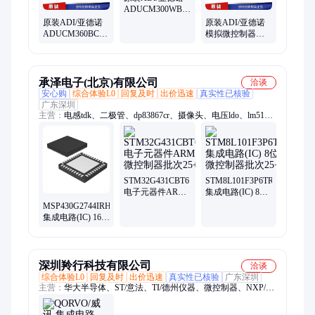
ADUCM300WBCPZ
精密微控制器 32-
原装ADI/亚德诺
原装ADI/亚德诺
LFCSP
ADUCM360BCPZ128
模拟微控制器
精密微控制器 48-
ADUCM320BBCZI
LFCSP
CSPBGA96
承泽电子(北京)有限公司
洽谈
安心购
综合体验L0
回复及时
出价迅速
真实性已核验
广东深圳
主营：
电感tdk、二极管、dp83867cr、摄像头、电压ldo、lm5156-
q1、以太网、收发器、缓冲器、控制器、vin汽车、lm5155-q1、
aosaod410、摄像机、电流ddr、监控器、aosao4422、tps784-q1、
1ps79sb30、tlv702-q1、驱动器、稳压器、bss138lt1g、连接器、
端子胶壳
STM32G431CBT6
STM8L101F3P6TR
电子元器件ARM
集成电路(IC) 8位
微控制器批次25+
微控制器批次25+
MSP430G2744IRHA40R
集成电路(IC) 16位
微控制器TI 封装
QFN 批次25+
深圳羚行科技有限公司
洽谈
综合体验L0
回复及时
出价迅速
真实性已核验
广东深圳
主营：
华大半导体、ST/意法、TI/德州仪器、微控制器、NXP/恩
智浦、LINEAR/凌特、ROHM/罗姆、集成电路IC、单片机、连
接器、电子元件、电源管理芯片