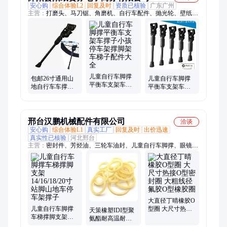
安心购
综合体验L2
回复及时
资质已核验
广东广州
主营：
打磨头、马刀锯、角磨机、自行车配件、抛光轮、壁纸
刀、磨刀石、电缆线、往复锯、收线盘、螺丝刀、磨刀棒、绕线
盘、电动车、冷缩管、打气泵、打气筒、千叶轮、美工刀、手磨
机、筑工具、卷线盘、电动锯、打磨机、绝缘管、电缆附件
儿童自行车脚撑
包邮26寸通用山
儿童自行车脚撑
平衡车支架车撑
地自行车车撑子
平衡车支架车撑
子小孩停车架撑
边脚撑边车腿支
子车撑停车架撑
脚架车梯子配件
架停车架骑行配
脚架车梯子配件
大全
件
大全
邢台汉鹏机械配件有限公司
洽谈
安心购
综合体验L1
真实工厂
回复及时
出价迅速
真实性已核验
河北邢台
主营：
密封件、芳烃油、三轮车油封、儿童自行车脚撑、眼镜
盒、滤扇、透明白油、骨架油封、高压油封、工业明胶、氟胶油
封、夹布组合密封圈、橡胶气囊、橡胶o型圈、刹车皮碗、液体
石蜡油、硅胶密封圈、电机接线盒、分类垃圾桶、透明石蜡油、
夹布密封圈、摩托车油封、塑料垃圾桶、热熔果冻胶、折叠蚊
帐、硅胶地漏芯
大直径丁晴橡胶O
儿童自行车脚撑
型圈 大尺寸热接
天策橡塑IDI型聚
车梯撑脚支架
O型密封圈 大粗
氨酯耐高温耐磨
14/16/18/20寸站脚
线径氟胶O型橡胶
耐腐蚀密封圈油