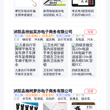
摩托车电动车偏
家用电锯迷你电
考试考2级宣纸四
支撑弹簧侧支撑
动切割机 木工管
尺四开8格10方格
脚架螺母加粗撑
子工具马刀锯pvc
生半熟宣毛笔书
子支架螺丝脚撑
水管修枝小型马
法初学练习行楷
拉簧
锯
隶
沭阳县待如宾亦电子商务有限公司
洽谈
安心购
综合体验L1
回复及时
资质已核验
广东广州
主营：
钢丝管、冲水阀、减压阀、自行车坐垫、充电器、污水
泵、吸顶灯、密封带、波纹管、防爆灯、清水泵、橡胶管、搬运
车、减压器、物料盒、感应门、截止阀、小推车、抽水机、洗车
机、电压表、耐油管、周转箱、数显表、安全阀、探照灯
儿童自行车脚撑
卫生间门锁室内
四级音频交流
平衡车支架车撑
浴室锁把手单舌
220v电源EMI电磁
子车撑停车架撑
锁体锁芯锁舌卫
干扰滤波器110v
脚架车梯子配件
生间厕所卫浴执
差模共模EMC安
大全
手锁
规FCC
沭阳县南柯梦亦电子商务有限公司
洽谈
安心购
综合体验L1
回复及时
资质已核验
广东广州
主营：
水写布、取酒器、自拍杆、自行车、直播盒、抽水泵、电
视机、支撑架、过滤器、挡风被、防风罩、抽酒泵、稳定器、抽
酒器、通用挂架、瓷砖吸盘、车载支架、电动吸盘、仿古宣纸、