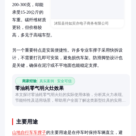
200-300克，却能
承受15-20公斤的
车重。碳纤维材质
沭阳县待如宾亦电子商务有限公司
更轻，但价格较
高，多见于高端车型。

另一个重要特点是安装便捷性。许多专业车撑子采用快拆设
计，不需要打孔即可安装，避免损伤车架。防滑脚垫设计也
是关键，确保在泥泞或不平地面也能稳定支撑。
商家经验
真实案例 · 安全可信
零油耗零气明火灶效果
本文探讨零油耗零气明火灶的实际使用体验，分析其火力表现、
节能特性及适用场景，帮助用户全面了解这类新型灶具的实用价
值。
主要用途
山地自行车车撑子
的主要用途是在停车时保持车辆直立，避