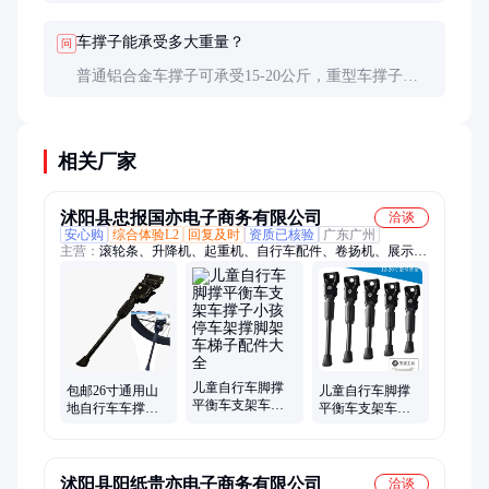
拧紧，必要时添加垫片或更换合适型号。
车撑子能承受多大重量？
问
普通铝合金车撑子可承受15-20公斤，重型车撑子可
达25公斤以上。选购时要考虑整车重量加可能负载。
相关厂家
沭阳县忠报国亦电子商务有限公司
洽谈
安心购
综合体验L2
回复及时
资质已核验
广东广州
主营：
滚轮条、升降机、起重机、自行车配件、卷扬机、展示
台、编码器、三叶桨、计米器、展示架、磁力锁、电磁铁、搅拌
器、计数器、螺丝机、动葫芦、吸铁器、旋转台、置物架、搅拌
桨、弹簧支架、转台底座、机械码表、电动转盘、焊接滚轮架、
螺丝排列机
儿童自行车脚撑
包邮26寸通用山
儿童自行车脚撑
平衡车支架车撑
地自行车车撑子
平衡车支架车撑
子小孩停车架撑
边脚撑边车腿支
子车撑停车架撑
脚架车梯子配件
架停车架骑行配
脚架车梯子配件
大全
件
大全
沭阳县阳纸贵亦电子商务有限公司
洽谈