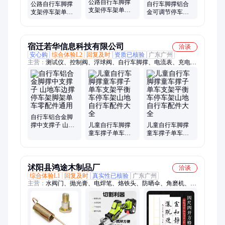
公路自行车脚撑
公路自行车脚撑
自行车脚撑铝合
支架停车架单车
支架停车架单车
金可调节停车架
支撑脚架山地车
支撑脚架山地车
公路山地车撑脚
撑车梯子站脚边
撑车梯子站脚边
架单车脚边撑子
撑子
撑子
支架
宿迁若华信息科技有限公司
洽谈
安心购
综合体验L2
回复及时
资质已核验
广东广州
主营：
测试仪、控制阀、浮球阀、自行车脚撑、电流表、充电
器、电压表、水管钳、电流电压、数字电流、水泵钳子、直流电
压、检测仪直流、温度控制器、多功能水泵钳、地暖电加热板、
交流电压电流、检测电力仪表
自行车铝合金脚
撑中支撑子 山地
儿童自行车脚撑
儿童自行车脚撑
车边撑停车架脚
童车撑子单车支
童车撑子单车支
架单车零配件通
架平衡车停车架
架平衡车停车架
用
山地自行车配件
山地自行车配件
大全
大全
沭阳县鸿途木制品厂
洽谈
综合体验L1
回复及时
真实性已核验
广东广州
主营：
水阀门、抛光膏、电焊笔、烙铁头、防晒伞、角磨机、研
磨膏、小台钳、热熔胶、电磨机、磨钻头、电扳手、止回阀、砂
磨头、纸画毡、砂纸片、粘毛器、打印纸、植绒砂、插销门、练
字纸、三轮车、摆件车、开孔器、百叶轮