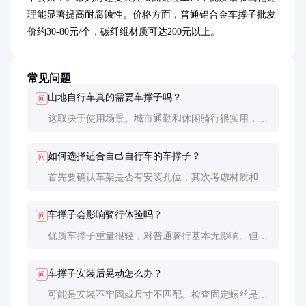
理能显著提高耐腐蚀性。价格方面，普通铝合金车撑子批发
价约30-80元/个，碳纤维材质可达200元以上。
常见问题
山地自行车真的需要车撑子吗？
问
这取决于使用场景。城市通勤和休闲骑行很实用，但
专业越野骑行通常不需要，反而可能影响通过性。
如何选择适合自己自行车的车撑子？
问
首先要确认车架是否有安装孔位，其次考虑材质和承
重能力。建议选择知名品牌，确保质量可靠。
车撑子会影响骑行体验吗？
问
优质车撑子重量很轻，对普通骑行基本无影响。但在
激烈越野时，建议拆除以避免意外挂碰。
车撑子安装后晃动怎么办？
问
可能是安装不牢固或尺寸不匹配。检查固定螺丝是否