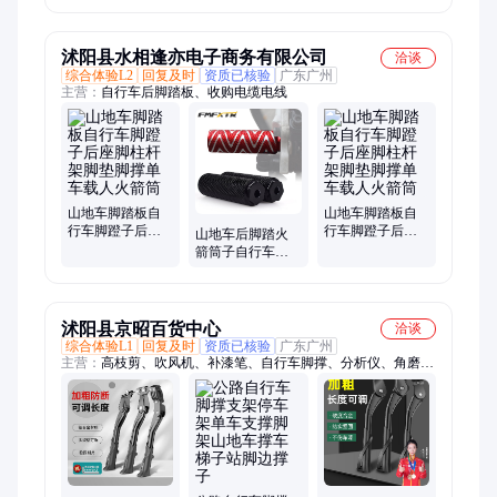
山地车停车架撑
圈
封
子
沭阳县水相逢亦电子商务有限公司
洽谈
综合体验L2
回复及时
资质已核验
广东广州
主营：
自行车后脚踏板、收购电缆电线
山地车脚踏板自
山地车脚踏板自
行车脚蹬子后座
行车脚蹬子后座
山地车后脚踏火
脚柱杆架脚垫脚
脚柱杆架脚垫脚
箭筒子自行车后
撑单车载人火箭
撑单车载人火箭
座脚踏板通用放
筒
筒
脚后脚蹬子脚柱
脚撑
沭阳县京昭百货中心
洽谈
综合体验L1
回复及时
资质已核验
广东广州
主营：
高枝剪、吹风机、补漆笔、自行车脚撑、分析仪、角磨
机、油漆笔、酥油灯、小黑板、记号笔、修枝剪、水平仪、燃气
灶、柴油泵、转换头、膨胀管、直流泵、检测仪、发热盘、高压
泵、抽水机、切割机、三角架、鼓风机、猛火灶、打气筒