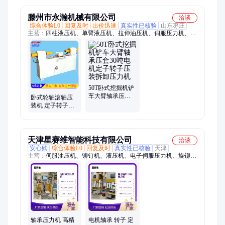
机
滕州市永瀚机械有限公司
洽谈
综合体验L0
回复及时
出价迅速
真实性已核验
山东枣庄
主营：
四柱液压机、单臂液压机、拉伸油压机、伺服压力机、全
自动粉末成型机、卧式压装机、液压冲床
50T卧式挖掘机铲
车大臂轴承压套
卧式轮轴滚轴压
30吨电机定子转
装机 定子转子端
子压装拆卸压力
盖电机液压机 永
机
磁电机压力机30
吨
天津星赛维智能科技有限公司
洽谈
安心购
综合体验L0
回复及时
真实性已核验
天津
主营：
伺服油压机、铆钉机、液压机、电子伺服压力机、旋铆
机、液压站、油压机、伺服电缸、液压油缸、气动压床、数控油
压机、伺服液压机、伺服压装机、气液增压缸、四柱油压机、快
速拉伸机、压铸件切边机、热压成型机、合模机、气液增压压
床、液压系统
轴承压力机 高精
电机轴承 转子 定