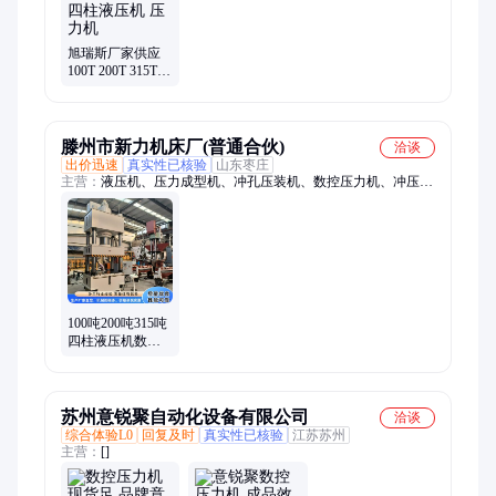
旭瑞斯厂家供应
100T 200T 315T
400T500T 四柱液
压机 压力机
滕州市新力机床厂(普通合伙)
洽谈
出价迅速
真实性已核验
山东枣庄
主营：
液压机、压力成型机、冲孔压装机、数控压力机、冲压油
压机、薄板压缩成型机、冲孔压装成型机
100吨200吨315吨
四柱液压机数控
压力轴承机钢板
压力机
苏州意锐聚自动化设备有限公司
洽谈
综合体验L0
回复及时
真实性已核验
江苏苏州
主营：
[]