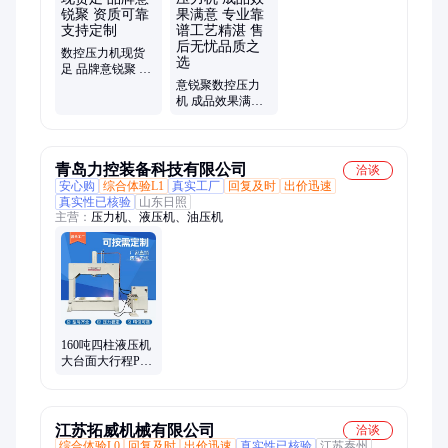
数控压力机现货
足 品牌意锐聚 资
质可靠 支持定制
意锐聚数控压力
机 成品效果满意
专业靠谱工艺精
湛 售后无忧品质
之选
青岛力控装备科技有限公司
洽谈
安心购
综合体验L1
真实工厂
回复及时
出价迅速
真实性已核验
山东日照
主营：
压力机、液压机、油压机
160吨四柱液压机
大台面大行程PLC
伺服电机更节能
复合材料模压成
型
江苏拓威机械有限公司
洽谈
综合体验L0
回复及时
出价迅速
真实性已核验
江苏泰州