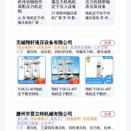
2T 精密伺服压装
电机定子转子伺
山 东 电机定子伺
机厂家 常 州 数控
服压装机 常 州 数
服压装机厂家 伺
电动伺服压力机
控伺服压力机精
服压力机传动轴
电机定子压入设
密轴承压装设备
组件装配压力机
备
定制
无锡翔轩液压设备有限公司
洽谈
综合体验L0
回复及时
出价迅速
真实性已核验
江苏无锡
主营：
液压机、油压机、四柱卯压机、伺服压力机、液压成形
机、校直精密压装机
YSK32-40T电机
翔轩 YSK32-40T
翔轩 YSK41-40T
定子数控四柱液
电机定子数控四
电机定子数控单
压机 可靠性高 校
柱液压机 性能稳
柱液压机 动作直
直压力机 翔轩
定 校直压力机
观 校直压力机
滕州市晋立特机械有限公司
洽谈
安心购
综合体验L0
真实工厂
回复及时
出价迅速
真实性已核验
山东枣庄
主营：
液压机、三梁四柱液压机、四柱液压机、压力机、拉伸压