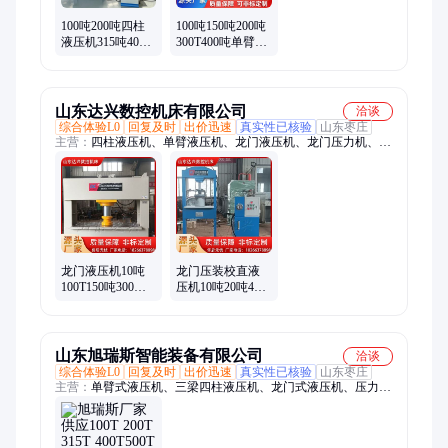
100吨200吨四柱
100吨150吨200吨
液压机315吨400
300T400吨单臂液
吨拉伸压力机500
压机500吨630吨
吨630吨伺服油压
单柱油压机压力
机
机
山东达兴数控机床有限公司
洽谈
综合体验L0
回复及时
出价迅速
真实性已核验
山东枣庄
主营：
四柱液压机、单臂液压机、龙门液压机、龙门压力机、粉
末成型机、拉伸液压机、机械冲床、汽车零部件拉伸成型液压
机、复合材料模压成型液压机、热压机、冷挤压液压机、不锈钢
水箱拉伸液压机、复合井盖拉伸液压机、冲孔液压机、冲孔机、
冶金粉末成型液压机、校正液压机、餐盘拉伸成型液压机
龙门液压机10吨
龙门压装校直液
100T150吨300吨
压机10吨20吨40
500吨1000吨校直
吨60吨100吨-500
压装冲孔压力机
吨油压机压力机
油压机
山东旭瑞斯智能装备有限公司
洽谈
综合体验L0
回复及时
出价迅速
真实性已核验
山东枣庄
主营：
单臂式液压机、三梁四柱液压机、龙门式液压机、压力
机、框架式液压机、闭式锻压液压机、自动化生产液压机