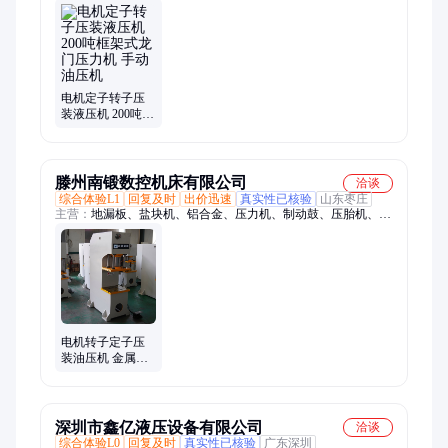
力机、钢板压力机、油压机、汽车配件液压机、金属拉伸液压
机、拉伸成型液压机、粉末成型液压机、单臂液压机、龙门液压
机、龙门剪切机、框架式液压机、数控立车、30吨单臂液压机、
工程龙门液压机、现货金属剪切机、全自动龙门剪切机、重型剪
断机械、液压切断机、400吨龙门剪切机、废铁龙门剪切机、立
式龙门剪切机
电机定子转子压
装液压机 200吨框
架式龙门压力机
手动油压机
滕州南锻数控机床有限公司
洽谈
综合体验L1
回复及时
出价迅速
真实性已核验
山东枣庄
主营：
地漏板、盐块机、铝合金、压力机、制动鼓、压胎机、液
压机、防盗门、油压机、拉伸机、盐砖机、定制车轴、油压冲
床、轴承轴套、离合器壳、塑边模具、数控机床、拉伸模具、液
压冲床、齿轮坯法兰、汽车刹车片、轴承压装机、牛羊舔砖机、
金属冲压机、盐块成型机
电机转子定子压
装油压机 金属整
形校正压力机 100
吨单臂C型液压机
深圳市鑫亿液压设备有限公司
洽谈
综合体验L0
回复及时
真实性已核验
广东深圳