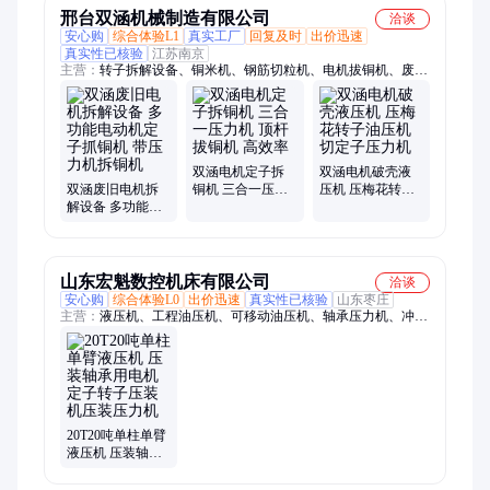
邢台双涵机械制造有限公司
洽谈
安心购
综合体验L1
真实工厂
回复及时
出价迅速
真实性已核验
江苏南京
主营：
转子拆解设备、铜米机、钢筋切粒机、电机拔铜机、废旧
电机拆解设备、定子拔铜机、电动车电机拆解设备、电缆剥皮
机、剥线机、铜铝分离机
双涵电机定子拆
双涵电机破壳液
双涵废旧电机拆
铜机 三合一压力
压机 压梅花转子
解设备 多功能电
机 顶杆拔铜机 高
油压机 切定子压
动机定子抓铜机
效率
力机
带压力机拆铜机
山东宏魁数控机床有限公司
洽谈
安心购
综合体验L0
出价迅速
真实性已核验
山东枣庄
主营：
液压机、工程油压机、可移动油压机、轴承压力机、冲孔
压装压力机、数控锻压校直机、真空压力轴承机、龙门液压机、
四柱液压机、100吨单臂液压机、100吨龙门液压机、200吨单臂
液压机、单臂液压机、63吨单臂液压机、160吨单臂液压机、315
吨单臂液压机、200吨龙门液压机、钢板校直机、吕板校直机、
10吨单臂液压机、20吨单臂液压机、100吨四柱液压机、100吨框
架液压机、200吨四柱液压机
20T20吨单柱单臂
液压机 压装轴承
用电机定子转子
压装机压装压力