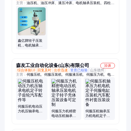
主营：
油压机、油压冲床、液压冲床、电机轴承压装机、四柱油
压机、热压设备、mim整形机、热弯设备、压痕设备、板热压
整、压装设备、油压设备、绝缘片折弯机
鑫亿牌转子压装
机，电机轴承压
力机，马达定子
装配机
森友工业自动化设备(山东)有限公司
洽谈
综合体验L0
回复及时
出价迅速
资质已核验
山东德州
主营：
伺服压机、伺服压装机、伺服液压机、伺服压力机、电子
压力机、轴承压力机、电动伺服压力机、自动压轴承设备、卡簧
自动压入设备、非标自动化装配线、液压机、非标生产线
伺服压机电动压
力机压轴承电机
伺服压力机精密
伺服压机轴承压
定子转子齿轮汽
电动压机轴承压
力机电机定子伺
车配件等
装电机定子转子
服电缸压装机汽
壳体压装设备可
车配件衬套压装
定制
设备