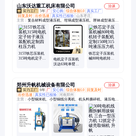
山东沃达重工机床有限公司
洽谈
5年
厂
安心购
综合体验L0
真实工厂
回复及时
出价迅速
真实性已核验
山东枣庄
主营：
复合材料成型液压机、坩埚成型液压机、匣钵成型液压
机、四柱压力机、盐砖机、拉伸成型液压机、建筑模板成型液压
机、框架式液压机、液压冲床、四柱液压机、粉末成型液压机、
油压机、金属拉伸机、玻璃钢模压成型机、气动冲床、单柱液压
机、龙门框式液压机、两梁四柱液压机、三梁四柱液压机、四梁
四柱液压机、木屑托盘成型液压机市政污泥处理、压榨机
315T铁芯压装机
铁芯定子压装机
315吨电机定子转
械80吨电机转子
电机定子压装机
子液压装配机定
装配机定制150吨
沃达63吨单臂液
制四柱压力机
315吨液压压力机
压机定制80t100t
单柱压力机
郑州升帆机械设备有限公司
洽谈
6年
厂
安心购
综合体验L0
回复及时
出价迅速
真实性已核验
河南郑州
主营：
小型铜米机、小型铜线分离机、机头料撕碎机、液压电机
外壳压力机、单轴撕碎机、机油滤芯粉碎机、废旧冰箱破碎分选
生产线、中空玻璃胶条分选机、液压龙门剪、全自动榨油机