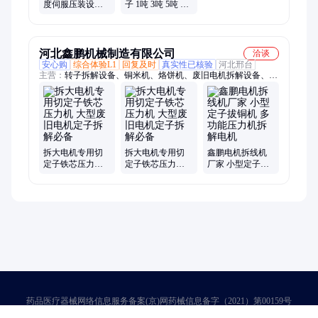
度伺服压装设备
子 1吨 3吨 5吨 10
电机转子 端子 定
吨 电子伺服压装
子伺服压装机
机 滑台伺服压力
机
河北鑫鹏机械制造有限公司
洽谈
安心购
综合体验L1
回复及时
真实性已核验
河北邢台
主营：
转子拆解设备、铜米机、烙饼机、废旧电机拆解设备、电
机拔铜机、定子拆解设备、压力机、冻肉切丁机
拆大电机专用切
拆大电机专用切
鑫鹏电机拆线机
定子铁芯压力机
定子铁芯压力机
厂家 小型定子拔
大型废旧电机定
大型废旧电机定
铜机 多功能压力
子拆解必备
子拆解必备
机拆解电机
药品医疗器械网络信息服务备案(京)网药械信息备字（2021）第00159号
京ICP证030173号
京公网安备11000002000001号