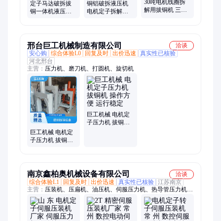
30吨电机线圈拆
定子马达破拆拔
铜铝破拆液压机
解用拔铜机 三合
铜一体机液压电
电机定子拆解压
一型压力机 12抓
机外壳压力机废
力机 20T压大轮毂
定子破壳取铜机
旧定子转子拆解
的立式液压龙门
升帆
分离
剪
邢台巨工机械制造有限公司
洽谈
安心购
综合体验L0
回复及时
出价迅速
真实性已核验
河北邢台
主营：
压力机、磨刀机、打圆机、旋切机
巨工机械 电机定
子压力机 拔铜机
操作方便 运行稳
巨工机械 电机定
定
子压力机 拔铜机
稳定耐用 效率更
高
南京鑫柏奥机械设备有限公司
洽谈
综合体验L1
回复及时
出价迅速
真实性已核验
江苏南京
主营：
压装机、压扁机、油压机、伺服压力机、热导管压力机、
数控系统、薄膜凸包机、液压切边机、液压整形机、热压整形
机、数控液压机、伺服液压机、铜热管整形机、压铸件切边机、
双工位液压机、生产线方案设计