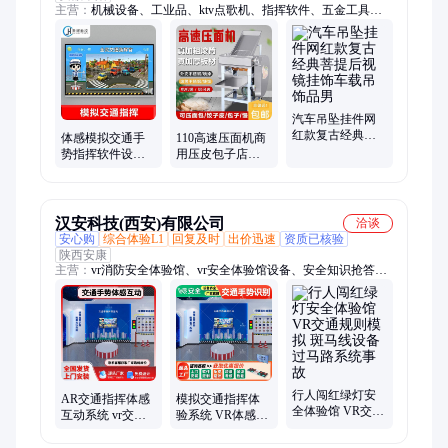
主营：
机械设备、工业品、ktv点歌机、指挥软件、五金工具、
烤漆路锥、智能防雷箱、静电消除器、高压发生器、三相稳压
器、网络机顶盒、隐形防护网、立式洗眼器、无尘工作台、无线
叫号器、高压除尘枪、冰块机、除湿机、柴油发电机组、数控切
割机、高空作业车、高低温试验箱、光谱分析仪、电泳仪、工业
用吸尘器
汽车吊坠挂件网
红款复古经典菩
体感模拟交通手
110高速压面机商
提后视镜挂饰车
势指挥软件设备
用压皮包子店擀
载吊饰品男
体验系统体验馆
制面不锈钢立式
300面条机揉压一
体
汉安科技(西安)有限公司
洽谈
安心购
综合体验L1
回复及时
出价迅速
资质已核验
陕西安康
主营：
vr消防安全体验馆、vr安全体验馆设备、安全知识抢答
器、vr交通安全体验馆、安全教育展厅设备、消防火灾逃生体
验、vr安全生产体验馆、vr工地安全体验馆、vr安全体验平台、
VR地震小屋
行人闯红绿灯安
AR交通指挥体感
模拟交通指挥体
全体验馆 VR交通
互动系统 vr交通
验系统 VR体感识
规则模拟 斑马线
安全体验馆 交通
别大屏设备手势
设备过马路系统
警手势练习模拟
运行规则科普展