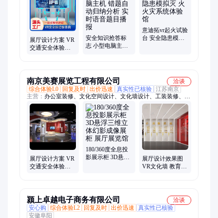
设备、模拟触电体验设备、智慧劳保用品展示、安全帽安全鞋撞
击体验、模拟电动车起火、模拟高空坠落体验、模拟报警设备、
模拟机械伤害体验设备、施工安全体验设备、VR安全带体验设
备、模拟厨房着火体验、安全用电体验设备、火灾成因试验台、
意迪拓vr起火试验
安全知识抢答标
台 安全隐患模拟
安全教育科普、结绳自救学习、应急安全体验馆设备
展厅设计方案 VR
志 小型电脑主机
灭 火 火灾系统体
交通安全体验馆
错题自动归纳分
验馆
体感交通指挥系
析 实时语音题目
统 研学基地互动
播报
南京美赛展览工程有限公司
洽谈
综合体验L0
回复及时
出价迅速
真实性已核验
江苏南京
主营：
办公室装修、文化空间设计、文化墙设计、工装装修、标
摊搭建、桁架搭建、舞台搭建、雷亚架、舞美搭建、展柜制作、
展台设计搭建、党建展厅、多媒体展厅、企业展厅、数字展厅、
双碳展厅、文化展厅、线上展厅、乡村建设展厅、研学展厅
180/360度全息投
影展示柜 3D悬浮
展厅设计方案 VR
展厅设计效果图
三维立体幻影成
交通安全体验馆
VR文化墙 教育展
像展柜 展厅展览
体感交通指挥系
馆 校史历史陈列
馆
统 研学基地互动
室 会议室制作
颍上卓越电子商务有限公司
洽谈
安心购
综合体验L2
回复及时
出价迅速
真实性已核验
安徽阜阳