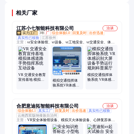
挥数据，为后续交通管理优化提供依据。
相关厂家
江苏小七智能科技有限公司
洽谈
3年
厂
综合体验L0
回复及时
出价迅速
真实性已核验
江苏徐州
主营：
vr安全体验馆、vr设备、vr工地安全、vr交通安全、体感
互动装置、vr校园安全、vr应急安全、vr游戏设备、研学基地、
vr体验式教育、安全培训设备、vr消防安全、VR驾驶模拟、VR
安全教育平台、vr航空航天、多功能机械伤害体验、智慧模拟触
电体验、模拟灭火演练设备、模拟火灾成因实验台、vr双座蛋
椅、反诈工作站、综合实践基地、VR火灾逃生、vr电力电网、
VR校园踩踏
VR 交通安全教育
模拟交通指挥体
宣传基地 模拟体
验系统 VR体感识
模拟交通指挥体
感道路手势指挥
别大屏设备手势
验系统VR体感识
系统互动设备
运行规则科普展
别大屏设备手势
厅
运行规则科普展
厅
合肥意迪拓智能科技有限公司
洽谈
综合体验L1
真实工厂
回复及时
出价迅速
真实性已核验
云南西双版纳傣族自治州
主营：
VR安全体验馆设备、模拟灭火体验设备、心肺复苏体验
设备、安全隐患排查系统、知识抢答系统、交通红绿灯体验系
统、标志识别系统、交通安全体验、质量样板系统、消防体验馆