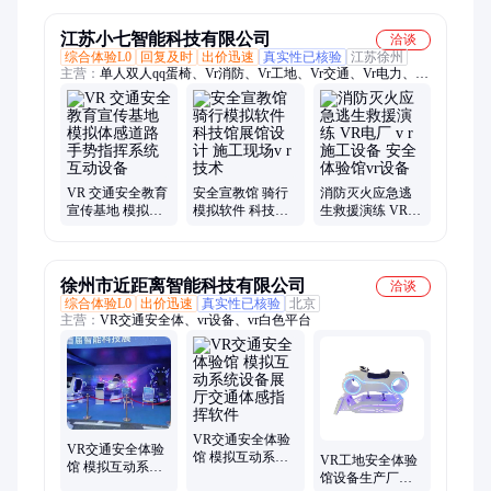
事故
设备
厅
江苏小七智能科技有限公司
洽谈
综合体验L0
回复及时
出价迅速
真实性已核验
江苏徐州
主营：
单人双人qq蛋椅、Vr消防、Vr工地、Vr交通、Vr电力、Vr
煤矿、Vr校园
VR 交通安全教育
安全宣教馆 骑行
消防灭火应急逃
宣传基地 模拟体
模拟软件 科技馆
生救援演练 VR电
感道路手势指挥
展馆设计 施工现
厂 v r施工设备 安
系统互动设备
场v r技术
全体验馆vr设备
徐州市近距离智能科技有限公司
洽谈
综合体验L0
出价迅速
真实性已核验
北京
主营：
VR交通安全体、vr设备、vr白色平台
VR交通安全体验
VR交通安全体验
馆 模拟互动系统
VR工地安全体验
馆 模拟互动系统
设备展厅交通体
馆设备生产厂家
设备展厅交通体