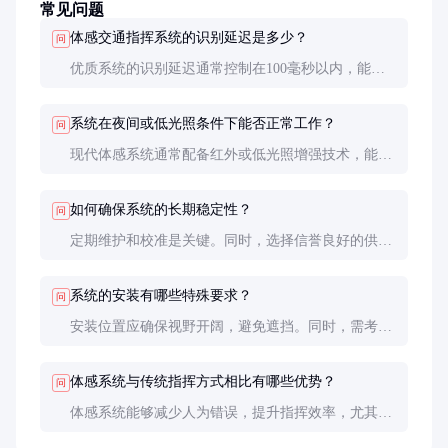
常见问题
体感交通指挥系统的识别延迟是多少？
问
优质系统的识别延迟通常控制在100毫秒以内，能够
满足实时交通指挥的需求。延迟过高会影响指挥效
果，建议在采购时进行实地测试。
系统在夜间或低光照条件下能否正常工作？
问
现代体感系统通常配备红外或低光照增强技术，能够
在夜间或低光照条件下正常工作。但极端条件下性能
可能会有所下降，建议在采购前进行环境测试。
如何确保系统的长期稳定性？
问
定期维护和校准是关键。同时，选择信誉良好的供应
商，确保能够获得及时的技术支持和零部件更换服
务。
系统的安装有哪些特殊要求？
问
安装位置应确保视野开阔，避免遮挡。同时，需考虑
电源和网络连接的便利性，确保系统能够稳定运行。
体感系统与传统指挥方式相比有哪些优势？
问
体感系统能够减少人为错误，提升指挥效率，尤其在
复杂和高压环境下优势明显。此外，系统还能记录指