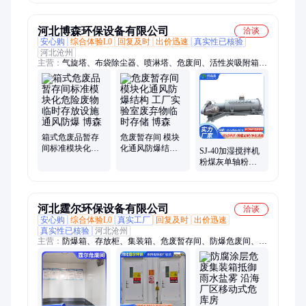
险固废仓库
河北博森环保设备有限公司
洽谈
安心购
综合体验L0
回复及时
出价迅速
真实性已核验
河北沧州
主营：
气旋塔、布袋除尘器、喷淋塔、危废间、活性炭吸附箱、
净化器、催化燃烧设备、焊烟机、离心风机、螺旋输送机、废气
检测仪、电焊吸尘器、厨房排烟箱、滤筒除尘器、均匀给料机、
耐酸碱净化塔、废气处理设备、voc在线监测设备、除尘布袋、
除尘骨架、打磨平台、移动焊烟净化器、厨房油烟净化器
箱式危废品暂存
危废暂存间 模块
间标准模块化危
化通风防爆结构
SJ-40加湿搅拌机
险废物临时存放
工厂实验室废弃
粉煤灰单轴粉尘
设施 通风防爆 博
物临时存储 博森
加湿机 沥青搅拌
森
博森
河北霆尔环保设备有限公司
洽谈
安心购
综合体验L0
真实工厂
回复及时
出价迅速
真实性已核验
河北沧州
主营：
防爆箱、存放柜、集装箱、危废暂存间、防爆危废间、危
废库、危废间、环保危废间、危废箱、危废暂存库、液废暂存
间、危废储存间、危废临时贮存间、固废暂存间、危废柜、危险
废物贮存间、危险废物暂存间、危废仓库、可移动危废房、汽修
厂危废间、危废暂存室、危废储存柜、危废处理间、移动式仓库