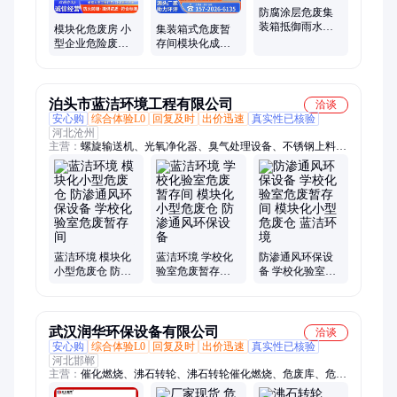
防腐涂层危废集
装箱抵御雨水盐
模块化危废房 小
集装箱式危废暂
雾 沿海厂区移动
型企业危险废物
存间模块化成品
式危库房
暂存间即装即用
落地即用 工厂移
动危废库房
泊头市蓝洁环境工程有限公司
洽谈
安心购
综合体验L0
回复及时
出价迅速
真实性已核验
河北沧州
主营：
螺旋输送机、光氧净化器、臭气处理设备、不锈钢上料
机、废气处理设备、催化燃烧设备、废气治理设备
蓝洁环境 模块化
蓝洁环境 学校化
防渗通风环保设
小型危废仓 防渗
验室危废暂存间
备 学校化验室危
通风环保设备 学
模块化小型危废
废暂存间 模块化
校化验室危废暂
仓 防渗通风环保
小型危废仓 蓝洁
存间
设备
环境
武汉润华环保设备有限公司
洽谈
安心购
综合体验L0
回复及时
出价迅速
真实性已核验
河北邯郸
主营：
催化燃烧、沸石转轮、沸石转轮催化燃烧、危废库、危废
间、危废柜、危废处、危废暂存间、危废暂存箱、危废暂存室、