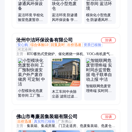
蓝洁环境 学校化
蓝洁环境 防渗通
模块化小型危废
验室危废暂存间
风环保设备 学校
仓 防渗通风环保
模块化小型危废
化验室危废暂存
设备 学校化验室
仓 防渗通风环保
间 模块化小型危
危废暂存间 蓝洁
设备
废仓
环境
沧州中洁环保设备有限公司
洽谈
安心购
综合体验L0
回复及时
出价迅速
资质已核验
河北沧州
主营：
RTO蓄热式焚烧炉、催化燃烧一体机、VOCs有机废气处
理、布袋除尘器、除尘配件
智能联网危废管
小型模块化危废
理终端 实时同步
木工车间中央除
暂存间 工厂预制
监管数据 电子联
尘器 滤筒过滤除
快速安装户外产
单自动上报 中洁
木屑 粉尘集中收
废存储房 可定制
集设备 厂家定制
中洁
中洁
佛山市粤廉居集装箱有限公司
洽谈
出价迅速
真实性已核验
广东佛山
主营：
集装箱、集成房屋、门卫走道房、危废集装箱、危废仓、
危废暂存间、危废箱、打卡通道箱、移动保安亭、户外移动厕