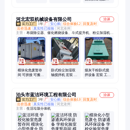
暂存存放隔离房
存库房实体搭建
废液移动式防火
库房户外长期放
置
河北宏双机械设备有限公司
洽谈
1年
厂
安心购
综合体验L2
回复及时
出价迅速
真实性已核验
河北沧州
主营：
布袋除尘器、催化燃烧设备、斗式提升机、粉尘加湿机、
活性炭吸附箱、螺旋输送机、刮板输送机、喷淋塔、散装机、塑
烧板除尘器、除尘布袋、除尘骨架
模块化危废暂存
卧式粉尘加湿双
煤灰干粉卧式搅
间 可拼接 可搬迁
轴搅拌机 宏双 粉
拌设备 宏双 工业
危废储存间 安全
尘加湿机工业螺
双轴粉尘加湿机
达标
旋灰尘加湿器
泊头市蓝洁环境工程有限公司
洽谈
3年
厂
安心购
综合体验L0
回复及时
出价迅速
真实性已核验
河北沧州
主营：
生活垃圾分体机