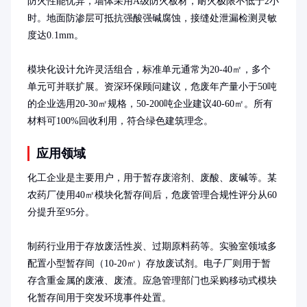
防火性能优异，墙体采用A级防火板材，耐火极限不低于2小
时。地面防渗层可抵抗强酸强碱腐蚀，接缝处泄漏检测灵敏
度达0.1mm。

模块化设计允许灵活组合，标准单元通常为20-40㎡，多个
单元可并联扩展。资深环保顾问建议，危废年产量小于50吨
的企业选用20-30㎡规格，50-200吨企业建议40-60㎡。所有
材料可100%回收利用，符合绿色建筑理念。
应用领域
化工企业是主要用户，用于暂存废溶剂、废酸、废碱等。某
农药厂使用40㎡模块化暂存间后，危废管理合规性评分从60
分提升至95分。

制药行业用于存放废活性炭、过期原料药等。实验室领域多
配置小型暂存间（10-20㎡）存放废试剂。电子厂则用于暂
存含重金属的废液、废渣。应急管理部门也采购移动式模块
化暂存间用于突发环境事件处置。