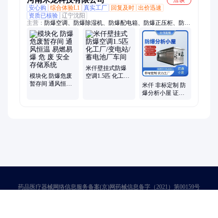
安心购
综合体验L1
真实工厂
回复及时
出价迅速
资质已核验
辽宁沈阳
主营：
防爆空调、防爆除湿机、防爆配电箱、防爆正压柜、防爆
冰箱、防爆分析小屋、防爆接线箱、防爆控制箱、防爆电暖器、
防爆正压控制柜
米仟壁挂式防爆
模块化 防爆危废
空调1.5匹 化工厂/
暂存间 通风恒温
变电站/蓄电池厂
米仟 非标定制 防
易燃易爆 危 废 安
车间
爆分析小屋 证书
全存储系统
齐全 源头工厂供
应
药品医疗器械网络信息服务备案(京)网药械信息备字（2021）第00159号
京ICP证030173号
京公网安备11000002000001号