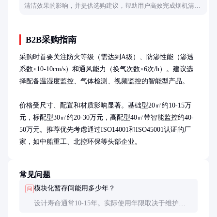
清洁效果的影响，并提供选购建议，帮助用户高效完成烟机清
洁。
B2B采购指南
采购时首要关注防火等级（需达到A级）、防渗性能（渗透
系数≤10-10cm/s）和通风能力（换气次数≥6次/h）。建议选
择配备温湿度监控、气体检测、视频监控的智能型产品。

价格受尺寸、配置和材质影响显著。基础型20㎡约10-15万
元，标配型30㎡约20-30万元，高配型40㎡带智能监控约40-
50万元。推荐优先考虑通过ISO14001和ISO45001认证的厂
家，如中船重工、北控环保等头部企业。
常见问题
模块化暂存间能用多少年？
问
设计寿命通常10-15年。实际使用年限取决于维护状
况，钢结构需每2年防腐处理，防渗层每5年需专业检