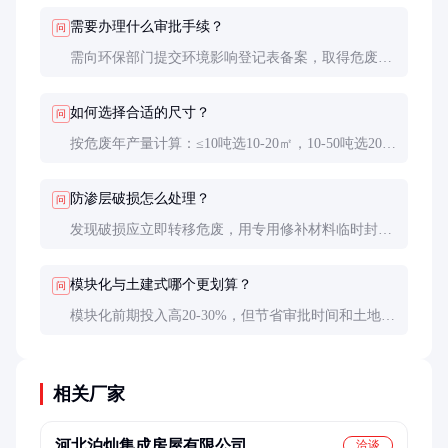
测。良好维护下可达20年。
需要办理什么审批手续？
问
需向环保部门提交环境影响登记表备案，取得危废贮
存设施编码。移动式暂存间还需办理特种设备使用登
记证。建议委托专业机构代办。
如何选择合适的尺寸？
问
按危废年产量计算：≤10吨选10-20㎡，10-50吨选20-
40㎡，50-200吨选40-60㎡。考虑未来发展可预留20%
扩容空间。
防渗层破损怎么处理？
问
发现破损应立即转移危废，用专用修补材料临时封
堵，并联系厂家更换整块防渗层。小破损修复约500-
2000元，大面积更换需数万元。
模块化与土建式哪个更划算？
问
模块化前期投入高20-30%，但节省审批时间和土地成
本。使用5年以上时，模块化总成本通常更低，且可
拆迁重复利用。
相关厂家
河北泊灿集成房屋有限公司
洽谈