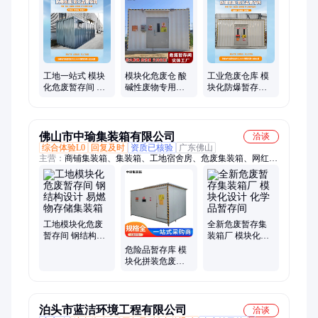
所、铝合金保安亭、保安岗亭、办公室特制箱、活动房、平板
箱、活动板房、工地宿舍房、网红集装箱、岗亭
工地一站式 模块
模块化危废仓 酸
工业危废仓库 模
化危废暂存间 标
碱性废物专用存
块化防爆暂存间
准化危化品集装
储间 危废暂存间
化工固液分类存
箱 即吊即用
防渗防漏
放 恒温通风
佛山市中瑜集装箱有限公司
洽谈
综合体验L0
回复及时
资质已核验
广东佛山
主营：
商铺集装箱、集装箱、工地宿舍房、危废集装箱、网红集
装箱
工地模块化危废
全新危废暂存集
暂存间 钢结构设
装箱厂 模块化设
计 易燃物存储集
计 化学品暂存间
危险品暂存库 模
装箱
块化拼装危废暂
存间 防渗防漏危
废箱批发
泊头市蓝洁环境工程有限公司
洽谈