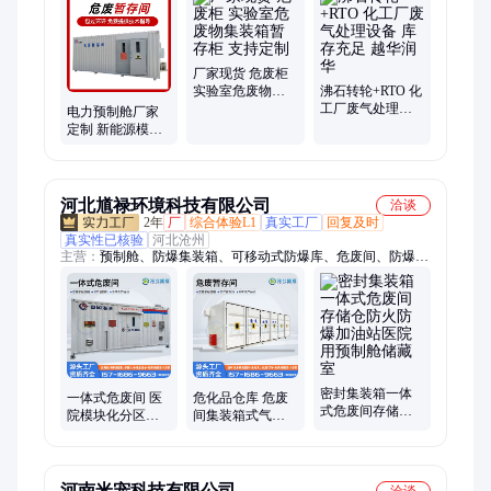
环保危废间、危化品暂存柜、气瓶暂存柜、危废品暂存柜、危废
暂存柜、危废存放柜、危废贮存柜、沸石转轮RTO、沸石转轮
CO、危化品存储柜、沸石转轮一体机、沸石转轮浓缩、废气处
理设备、焊烟除尘器
厂家现货 危废柜
实验室危废物集
沸石转轮+RTO 化
装箱暂存柜 支持
工厂废气处理设
电力预制舱厂家
定制
备 库存充足 越华
定制 新能源模块
润华
化设备集装箱 防
爆危废暂存间
河北馗禄环境科技有限公司
洽谈
2年
厂
综合体验L1
真实工厂
回复及时
真实性已核验
河北沧州
主营：
预制舱、防爆集装箱、可移动式防爆库、危废间、防爆危
废间、集装箱危废间、危化品暂存柜、防火防爆暂存间、防渗漏
暂存柜箱、废液储存危废库、设备集装箱
密封集装箱一体
一体式危废间 医
危化品仓库 危废
式危废间存储仓
院模块化分区感
间集装箱式气瓶
防火防爆加油站
染性废物医疗实
间 危废库防爆 危
医院用预制舱储
验废液集中暂存
化库储存间智能
藏室
间
河南米宠科技有限公司
洽谈