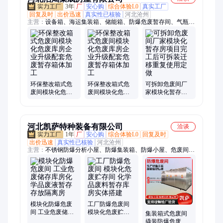
3年
厂
安心购
综合体验L0
真实工厂
回复及时
出价迅速
真实性已核验
河北沧州
主营：
设备箱、海运集装箱、储能箱、防爆危废暂存间、气瓶
间、化学品暂存间、集装箱危废间、实验室危废库、药品存储
间、箱式危废间、防火危废间、防爆危废间、危化品暂存间、小
型危废暂存间、可移动危废间、危废储存间、固废贮存间、加油
站危险品储存间、室外危险品存储间、防爆气瓶间、化工废品暂
存柜、二手集装箱、危化品存储柜、防爆箱、防爆仓库
环保整改箱式危
环保整改箱式危
可拆卸危废间厂
废间模块化危废
废间模块化危废
家模块化暂存房
库房企业升级配
库房企业升级配
项目完工后可拆
套危废暂存箱体
套危废暂存箱体
装迁移重复使用
加工
加工
定做
河北凯萨特种装备有限公司
洽谈
1年
厂
安心购
综合体验L0
回复及时
出价迅速
真实性已核验
河北沧州
主营：
不锈钢防爆分析小屋、防爆集装箱、防爆小屋、危废间、
废电池储存间、防爆危废间、危险品储存间、防爆气瓶间、医疗
废物暂存库、危化品暂存柜、防爆暂存柜、危化间、医疗废物储
存间、危废暂存柜、不锈钢危废间、安全暂存柜、危废库、废液
暂存柜、工业危废柜、危废柜、防火气瓶间、化学品暂存间、危
废暂存间、防爆气瓶库
模块化防爆危废
工厂防爆危废间
间 工业危废储存
模块化危废贮存
集装箱式危废间
库房化学品废液
间 化学品废料暂
撬装防爆危废房