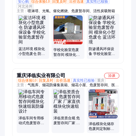
安心购
综合体验L0
回复及时
出价迅速
真实性已核验
河北沧州
主营：
喷淋塔、光氧、催化燃烧、危废暂存间、活性炭吸附箱
蓝洁环境 模块化
防渗通风环保设
学校化验室危废
小型危废仓 防渗
备 学校化验室危
暂存间 模块化小
通风环保设备 学
废暂存间 模块化
型危废仓 防渗通
校化验室危废暂
小型危废仓 蓝洁
风环保设备 蓝洁
存间
环境
环境
重庆泽临实业有限公司
洽谈
综合体验L0
回复及时
出价迅速
真实性已核验
重庆
主营：
气瓶库、烟花防爆集装箱、烟花小屋、危废暂存间、医疗
危废暂存间、危废间集装箱、防爆危废间、危废库、防爆分析小
屋、预制舱、方舱、特种集装箱、危化品仓
泽临车间专用移
泽临资质合规 危
动式危废暂存间
废暂存间厂家 厂
泽临模块化储存
模块化快速组装
家直供 模块化快
危废间定制标识
防爆设计
速组装
齐全分区暂存危