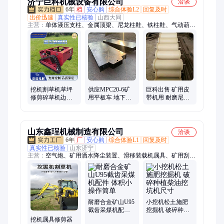
济宁巨科机械设备有限公司
洽谈
6年
档
安心购
综合体验L2
回复及时
出价迅速
真实性已核验
山西大同
主营：
单体液压支柱、金属顶梁、尼龙柱鞋、铁柱鞋、气动葫
芦、除铁器、防跑车装置、玻璃钢支柱、锚杆、U型钢支架、隔
爆水袋、电缆挂钩、道岔、马丽散、无压风门、防水密闭门、避
难硐室门、防火栅栏门、风筒、圆环链、三环链、连接环、阻车
器、矿车、平板车
挖机割草机草坪
供应MPC20-6矿
巨科出售 矿用皮
修剪碎草机边坡
用平板车 地下巷
带机用 耐磨尼龙
杂草除草机挖掘
道用平板矿车 矿
阻燃地滚地辊可
机改装破碎头
山运输用矿用车
定做
山东鑫珵机械制造有限公司
洽谈
6年
厂
安心购
综合体验L1
回复及时
真实性已核验
山东济宁
主营：
空气炮、矿用洒水降尘装置、滑移装载机属具、矿用刮板
机配件、洒水喷枪、矿山设备配件
耐磨合金矿山U95
小挖机松土施肥
截齿采煤机配件
挖掘机 破碎种植
体积小 操作简单
柴油挖坑机尺寸
挖机属具修剪器