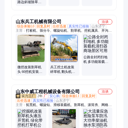
路边斜坡除草机
园林杂草割草机
钩机液压改装修
剪头
山东兵工机械有限公司
洽谈
综合体验L0
回复及时
出价迅速
真实性已核验
山东济宁
主营：
打桩机、筛分斗、螺旋钻机、割草机、挖机属具、开沟
机、钢铁剪、抓木机、抓钢机、全自动伐木机、抱夹锯、电磁吸
盘、拆车剪、破拆机器人、换枕机、破碎斗、振动夯、抛雪机、
造雪机、压雪车、搅拌机、管桩夹具、开荒机、贝壳斗、铣挖机
公路全封闭扫地
机 多功能装载机
清扫器 商场景区
微挖改装割草机
兵工挖土机改装
可用
头 60挖机安装打
碎草机 鹅头机安
草机 除草属具
装割草机 绿篱修
剪头
山东中威工程机械设备有限公司
洽谈
2年
厂
安心购
综合体验L1
回复及时
出价迅速
真实性已核验
山东济宁
主营：
拓荒机、螺旋钻、滑移装载机、割草机、滚筒夯、网格
斗、破碎锤、抓木器、移动照明灯、排水方仓、铣挖机、贝壳
斗、土方斗、日式抓钢机、碎木机、土壤调节器、290液压剪、
吊车、筛分斗、旋耕机、快换、松土器、耙子、平板夯、防汛打
桩机