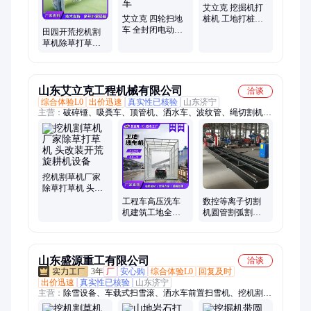
艾立克 挖掘机打
艾立克 四轮扫地
桩机 工地打桩机
车 全封闭电动驾
械 路护栏打拔一
田园开荒挖机割
驶式扫地机 环卫
体机
草机除草打草机
清扫车
头x改装旋耕机
山东艾立克工程机械有限公司
洽谈
综合体验L0
出价迅速
真实性已核验
山东济宁
主营：
破碎锤、吸粪车、顶管机、洒水车、波纹管、绳切割机、
冷挤压机、破拆工具、扫雪设备、换热器扳手、顶管千斤顶、垃
圾清运车、工地喷洒车、液压粉碎钳、履带拆卸机、钢筋压接
机、高压清洗车、切割绳锯机、污水运输设备、挖掘机粉碎钳、
液压顶管设备、挖掘机压链机、双链条除雪机、钢丝绳切断机、
叉车
挖机割草机厂家
除草打草机 头改
装开荒旋耕机设
工程车高压洗车
数控等离子切割
备
机建筑工地全自
机圆管割弧割孔
动龙门洗车设备
机 激光大包围交
工程全封闭洗轮
换台切割装备
机
山东盛源重工有限公司
洽谈
3年
厂
安心购
综合体验L0
回复及时
出价迅速
真实性已核验
山东济宁
主营：
除雪设备、车载式扫雪滚、洒水车前置扫雪机、挖机割草
机、推雪铲、电动履带底盘、履带底盘行走总成、车载式马路吹