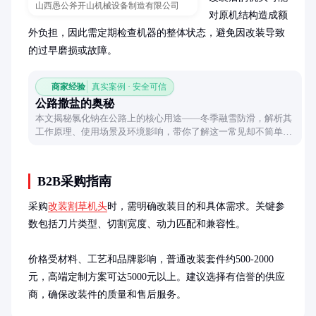
山西愚公斧开山机械设备制造有限公司
对原机结构造成额
外负担，因此需定期检查机器的整体状态，避免因改装导致
的过早磨损或故障。
商家经验
真实案例 · 安全可信
公路撒盐的奥秘
本文揭秘氯化钠在公路上的核心用途——冬季融雪防滑，解析其
工作原理、使用场景及环境影响，带你了解这一常见却不简单的
道路维护措施。
B2B采购指南
采购
改装割草机头
时，需明确改装目的和具体需求。关键参
数包括刀片类型、切割宽度、动力匹配和兼容性。

价格受材料、工艺和品牌影响，普通改装套件约500-2000
元，高端定制方案可达5000元以上。建议选择有信誉的供应
商，确保改装件的质量和售后服务。