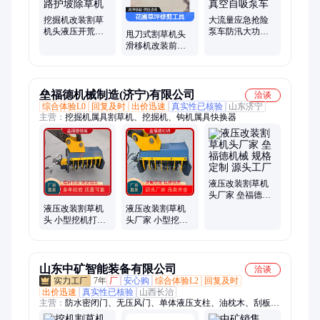
挖掘机改装割草
大流量应急抢险
机头液压开荒机
泵车防汛大功率
甩刀式割草机头
绿化带挖机打草
柴油机抽水泵消
滑移机改装前置
机公路护坡除草
防高真空自吸泵
使用属具街边绿
机
车
化花圃草坪修剪
工具
垒福德机械制造(济宁)有限公司
洽谈
综合体验L0
回复及时
出价迅速
真实性已核验
山东济宁
主营：
挖掘机属具割草机、挖掘机、钩机属具快换器
液压改装割草机
头厂家 垒福德机
械 规格定制 源头
液压改装割草机
液压改装割草机
工厂
头 小型挖机打草
头厂家 小型挖机
碎枝机 规格定制
打草碎枝机 规格
源头厂家
定制 源头工厂
山东中矿智能装备有限公司
洽谈
7年
厂
安心购
综合体验L2
回复及时
出价迅速
真实性已核验
山西长治
主营：
防水密闭门、无压风门、单体液压支柱、油枕木、刮板机
配件、双速绞车、隔膜泵、耙斗装岩机、风筒、压风自救装置、