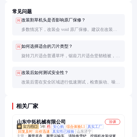
常见问题
改装割草机头是否影响原厂保修？
问
多数情况下，改装会 void 原厂保修。建议在改装前
咨询制造商或选择不影响核心部件的改装方案。
如何选择适合的刀片类型？
问
旋转刀片适合普通草坪，锯齿刀片适合坚韧植被，往
复式刀片适合精细修剪。根据植被类型和切割需求选
择。
改装后如何测试安全性？
问
改装后需在安全区域进行低速测试，检查振动、噪音
和切割效果。确保所有紧固件牢固，无异常发热或异
味。
相关厂家
山东中拓机械有限公司
洽谈
5年
档
安心购
综合体验L1
真实工厂
回复及时
出价迅速
真实性已核验
山东济宁
主营：
履带底盘、履带运输车、清除推雪铲、挖掘机改装绿篱修