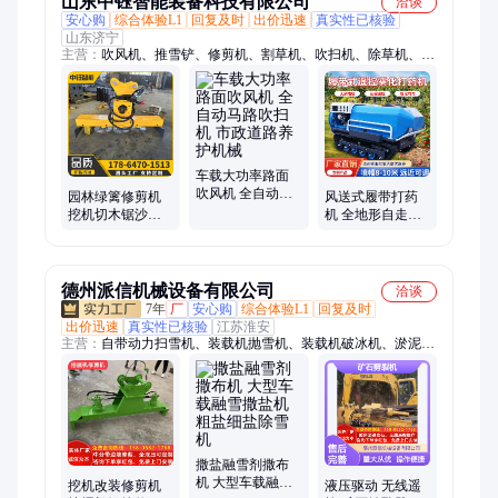
山东中钰智能装备科技有限公司
洽谈
安心购
综合体验L1
回复及时
出价迅速
真实性已核验
山东济宁
主营：
吹风机、推雪铲、修剪机、割草机、吹扫机、除草机、洒
盐机、运输车、推雪板、撒粪车、打药机、抓木机、履带底盘、
运输拖车、蜘蛛吊机、蜘蛛吊车、底盘总成、电动叉车、装卸搬
运车、轮式清雪机、水下清淤机、手扶扫雪滚、施肥撒肥机、液
压升降机、沥青搅拌机
车载大功率路面
吹风机 全自动马
园林绿篱修剪机
风送式履带打药
路吹扫机 市政道
挖机切木锯沙柳
机 全地形自走式
路养护机械
锯割草机 钩机液
喷药机 山地丘陵
压改装修剪头
大棚果园柴油喷
雾车
德州派信机械设备有限公司
洽谈
7年
厂
安心购
综合体验L1
回复及时
出价迅速
真实性已核验
江苏淮安
主营：
自带动力扫雪机、装载机抛雪机、装载机破冰机、淤泥固
化搅拌头、钻裂一体机、挖掘机岩石锯、挖掘机破碎斗、挖掘机
筛分斗、挖掘机开沟机、挖改钻机、岩石劈裂机、非固化喷涂
机、挖掘机电杆夹、挖掘机碎草机、护栏清洗机、挖掘机碎木
机、挖掘机抱夹锯、挖掘机滚筒夯、挖掘机旋耕机、螺旋方孔钻
机、岩石劈裂棒、车载式推雪铲、高速公路绿篱修剪机、车载式
扫雪机、马路吹风机
撒盐融雪剂撒布
机 大型车载融雪
挖机改装修剪机
液压驱动 无线遥