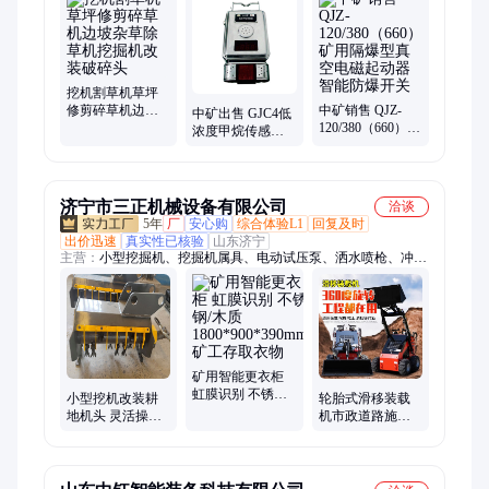
圆环链、金属顶梁、电机车、调度绞车、尼龙柱鞋、液力耦合
器、托辊、翻斗式矿车、回柱绞车、风门、耙矿绞车、气动葫
芦、隔爆水袋、给煤机
挖机割草机草坪
修剪碎草机边坡
中矿销售 QJZ-
中矿出售 GJC4低
杂草除草机挖掘
120/380（660）矿
浓度甲烷传感器
机改装破碎头
用隔爆型真空电
检测灵敏便携式
磁起动器 智能防
甲烷传感器
爆开关
济宁市三正机械设备有限公司
洽谈
5年
厂
安心购
综合体验L1
回复及时
出价迅速
真实性已核验
山东济宁
主营：
小型挖掘机、挖掘机属具、电动试压泵、洒水喷枪、冲洗
卷盘箱、栈桥冲洗器、空气炮、防尘喷枪、应急救援设备、液压
动力站、户外移动照明灯、矿用气动葫芦、挖机碎草机、JZQ齿
轮减速机、电动液压拉马、全自动反冲洗滤器、全自动除污器、
灭火岩粉、阻化剂、工业料仓破拱器、空气助流器、风幕机、电
动打压机、井下用LED显示屏
矿用智能更衣柜
虹膜识别 不锈钢/
小型挖机改装耕
轮胎式滑移装载
木质
地机头 灵活操作
机市政道路施工
1800*900*390mm
挖机液压碎草机
四驱柴油搬运车
矿工存取衣物
割草机
迷你微型滑 移 小
铲车