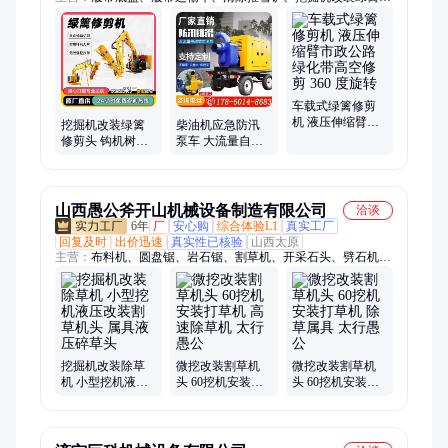
剪头、清除推雪滚、融雪撒布撒盐机、马路吹风机、护栏清洗
机、绿篱修剪机、蜘蛛吊车、固定式抓钢木机、履带叉车、清淤
机器人
车载式绿篱修剪
机 液压伸缩臂市
挖掘机改装绿篱
柴油机应急防汛
政公路绿化带高
修剪头 钩机树枝
泵车 大流量自吸
空修剪 360 度旋
割草机 微挖灌木
式排污水泵 排涝
转
修剪机
灌溉拖车式龙吸
水
山西愚公斧开山机械设备制造有限公司
洽谈
6年
厂
安心购
综合体验L1
真实工厂
回复及时
出价迅速
真实性已核验
山西太原
主营：
布料机、圆盘锯、岩石锯、割草机、开采石头、劈石机、
破裂机、修剪机、伸缩臂、劈裂机、撑裂机、混凝土、膨胀机、
低开石、截桩机、石分裂、机器石、破桩机、分裂机、隧道掘
进、硬度岩石、桩破除机、放炮开山、分裂设备、自动设备
挖掘机改装除草
微挖改装割草机
微挖改装割草机
机 小型挖机液压
头 60挖机安装打
头 60挖机安装打
改装割草机头 属
草机 高速除草机
草机 除草属具 太
具液压碎草头
太行愚公
行愚公