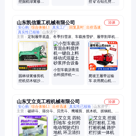
撒盐机 粗盐细盐
挖掘机绿篱修剪
控 矿石钻孔劈裂
除雪机
头 小微机割草机
一体机 破碎坚硬
除草机
岩石利器
山东凯信重工机械有限公司
洽谈
安心购
综合体验L1
真实工厂
回复及时
出价迅速
真实性已核验
山东济宁
主营：
定制履带底盘、冬季扫雪滚、车载推雪铲、履带割草机、
护栏清洗机、车载马路吹风机、绿篱修剪机、融雪撒布机、手扶
扫雪机、沥青搅拌机、履带运输车、固定抓木机
小型车载沥青混
合料搅拌机一键
园林绿篱修剪机
爬坡王履带运输
自上料 移动式混
挖机切木锯沙柳
车 农用爬山机 1
凝土砂浆拌合设
锯割草机 钩机改
吨手扶搬运农用
备
装修剪头凯信
车 全地形山地履
带车
山东艾立克工程机械有限公司
洽谈
安心购
综合体验L1
出价迅速
真实性已核验
山东济宁
主营：
破碎斗、筛分斗、贝壳斗、鹰嘴剪、抓木机、抓钢机、破
碎锤、螺旋钻机、振动夯、铣挖机、截桩机、液压剪、打桩机、
劈裂棒、顶管机、内壁喷涂机、喷砂机、扫地车、板换夹紧器、
升降柱、玻璃吸盘、等离子切割机、扫雪机、柴油泵车、电动叉
车