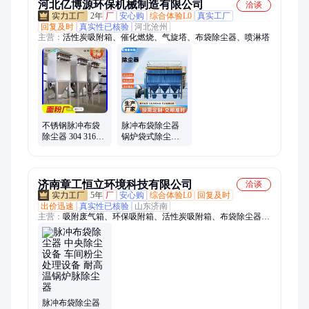
河北亿博源环保机械制造有限公司
洽谈
2年
厂
安心购
综合体验L0
真实工厂
回复及时
真实性已核验
河北沧州
主营：
活性炭吸附箱、催化燃烧、气旋塔、布袋除尘器、喷淋塔
不锈钢脉冲布袋
脉冲布袋除尘器
除尘器 304 316L
锅炉袋式除尘器
食品级面粉厂粉
钢厂铸造厂收尘
尘处理环保设备
器 DMC除尘设备
单机
济南章工恒立环境科技有限公司
洽谈
5年
厂
安心购
综合体验L0
回复及时
出价迅速
真实性已核验
山东济南
主营：
吸附废气箱、环保吸附箱、活性炭吸附箱、布袋除尘器、
活性炭环保箱、吸附处理装置、活性炭一体机、活性炭过滤箱、
活性炭吸附罐、活性炭吸附设备、抽屉式活性炭箱、活性炭吸附
装置
脉冲布袋除尘器