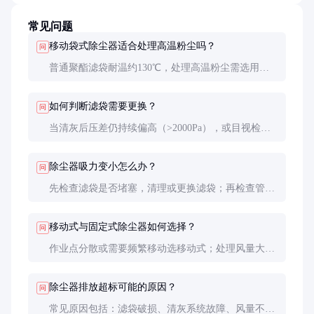
常见问题
移动袋式除尘器适合处理高温粉尘吗？
问
普通聚酯滤袋耐温约130℃，处理高温粉尘需选用耐
高温滤料（如PTFE耐260℃）或加装冷却装置，否则
会缩短滤袋寿命。
如何判断滤袋需要更换？
问
当清灰后压差仍持续偏高（>2000Pa），或目视检查
发现滤袋破损、板结时，就需要更换。通常滤袋寿命
为1-3年，具体取决于粉尘特性和使用频率。
除尘器吸力变小怎么办？
问
先检查滤袋是否堵塞，清理或更换滤袋；再检查管道
是否漏风或堵塞；最后确认风机是否正常运转，皮带
是否松弛。系统性问题建议联系专业人员检修。
移动式与固定式除尘器如何选择？
问
作业点分散或需要频繁移动选移动式；处理风量大、
粉尘浓度高、长期固定作业选固定式。移动式灵活性
高但单机处理能力通常较小。
除尘器排放超标可能的原因？
问
常见原因包括：滤袋破损、清灰系统故障、风量不