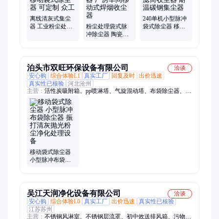
离线清灰式集尘
240单机小型脉冲
器 工业粉尘处理
粉尘处理袋式脉
袋式除尘器 移动
收集器 移动袋式
冲除尘器 陶瓷多
式旱烟滤筒收尘
除尘器 可定制 众
管集尘器 厂房车
器 耐温碳钢集尘
工
间移动式焊烟收
器
尘器
泊头市双旺环保设备有限公司
洽谈
安心购
综合体验L1
真实工厂
回复及时
出价迅速
真实性已核验
河北沧州
主营：
活性炭吸附箱、pp喷淋塔、气旋混动塔、布袋除尘器、滤
筒除尘器、移动式除尘器、催化燃烧设备、光氧净化器、除尘净
化塔、活性炭一体机、气旋混动喷淋塔、光氧活性炭一体机、等
离子净化器、螺旋输送机、重锤翻板阀
移动袋式除尘器
小型脉冲布袋除
尘器 振打清灰抛
光粉尘净化处理
设备
吴江天润净化设备有限公司
洽谈
安心购
综合体验L0
真实工厂
出价迅速
真实性已核验
江苏苏州
主营：
不锈钢风淋室、不锈钢层流罩、初中效送排风箱、污物池