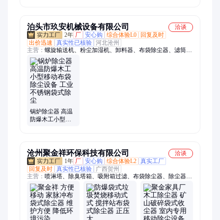
备布袋式DMC袋
式除尘器
泊头市玖安机械设备有限公司
洽谈
2年
厂
安心购
综合体验L0
回复及时
出价迅速
真实性已核验
河北沧州
主营：
螺旋输送机、粉尘加湿机、卸料器、布袋除尘器、滤筒除
尘器、除尘器布袋、锅炉除尘器、矿山除尘器、除尘器滤袋、高
温除尘器布袋、不锈钢除尘器、除尘器骨架、除尘器袋笼、除尘
器弹簧骨架、防爆布袋除尘器、活性炭吸附箱、催化燃烧设备、
喷淋塔、气旋混动喷淋塔、环保设备配件、斗式提升机、关风
机、绞龙输送机、气旋塔、电动卸料器
锅炉除尘器 高温
防爆木工小型移
动布袋除尘设备
工业不锈钢袋式
除尘
沧州聚金祥环保科技有限公司
洽谈
1年
厂
安心购
综合体验L2
真实工厂
回复及时
真实性已核验
广西贺州
主营：
喷淋塔、除臭塔箱、吸附箱过滤、布袋除尘器、除尘器、
锅炉除尘器、不锈钢除尘器、除臭废气处理、活性炭吸附箱、废
气收集设备、催化燃烧设备、沸石转轮、PP喷淋塔、Pp生物除
臭塔箱