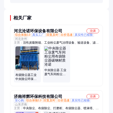
足、密封不良等。应系统检查并针对性解决，必要时
升级滤料或增加过滤级数。
相关厂家
河北沧诺环保设备有限公司
洽谈
综合体验L0
真实工厂
回复及时
出价迅速
真实性已核验
河北沧州
主营：
活性炭吸附箱、工业粉尘废气治理设备、输送设备、滤筒
除尘器、布袋除尘器、移动式滤筒除尘器、塑烧板除尘器、锅炉
除尘器、催化燃烧设备、沸石转轮催化燃烧设备、螺旋输送设
备、斗式提升机、刮板输送机、粉尘加湿搅拌机、星型卸料器、
电捕焦油器、PP喷淋塔、玻璃钢喷淋塔脱硫塔、干式过滤箱、打
磨除尘工作台、单臂双臂焊烟净化机、波纹管补偿器、离心风
机、rto蓄热式催化燃烧设备、危废间
中央除尘器 工业
废气车间粉尘用
布袋除尘器工业
布袋除尘器碳钢
中央除尘环保布
材质沧诺
袋式环保设备耐
高温锅炉脉冲集
尘器
济南祥辉环保科技有限公司
洽谈
安心购
综合体验L0
回复及时
出价迅速
真实性已核验
山东济南
主营：
中央除尘、布袋除尘、打磨柜、布袋除尘器、喷淋塔、环
保设备