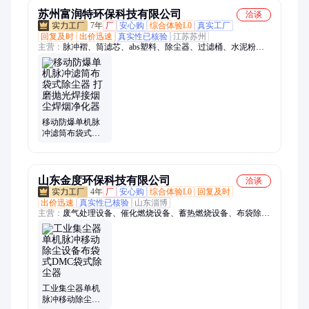
苏州富润特环保科技有限公司
洽谈
7年
厂
安心购
综合体验L0
真实工厂
回复及时
出价迅速
真实性已核验
江苏苏州
主营：
脉冲褶、筒滤芯、abs塑料、除尘器、过滤桶、水泥粉、
除尘褶、喷涂房、替代袋、滤筒袋、ptfe滤筒、ptee滤筒、滤芯环
保、过滤除尘、滤筒除尘、空气除尘、卡盘滤筒、除尘设备、过
滤滤筒、环保二十、滤筒空气、过滤空气、环保粉尘、过滤螺
纹、塑料快拆
移动防爆单机脉
冲滤筒布袋式除
尘器 打磨抛光焊
接烟尘焊烟净化
器
山东金度环保科技有限公司
洽谈
4年
厂
安心购
综合体验L0
回复及时
出价迅速
真实性已核验
山东淄博
主营：
废气处理设备、催化燃烧设备、蓄热燃烧设备、布袋除尘
器、袋式除尘器、脉冲除尘器、旋风除尘器、脉冲布袋除尘器、
单机脉冲袋式除尘器、气箱式脉冲布袋除尘器、HD单机袋式除
尘器、CLT多筒旋风除尘器、木工除尘器、旋转式燃烧设备、脱
硫设备、脱硝设备、活性炭吸附设备、喷淋塔、旋转式RTO、
RTO蓄热式焚烧炉、催化燃烧有机废气处理、活性炭吸附箱
工业集尘器单机
脉冲移动除尘设