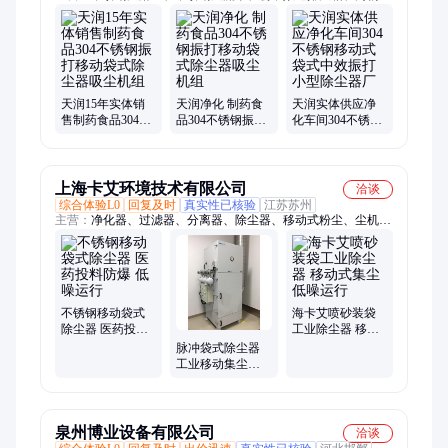
洗涤池、不锈钢水池、自净传递窗、不锈钢洁净地漏、手术室送
风天花、不锈钢更衣柜、电子互锁传递窗、双层电子互锁传递
窗、净化工作台、负压称量室
天润15年实体销
天润净化 制药食
天润实体供应净
售制药食品304不
品304不锈钢振打
化车间304不锈钢
锈钢振打移动袋
移动袋式除尘器
移动式袋式中效
式除尘器吸尘机
吸尘机组
振打小型除尘器
组
厂
上海卡艾环境技术有限公司
洽谈
综合体验L0
回复及时
真实性已核验
江苏苏州
主营：
净化器、过滤器、分离器、除尘器、移动式粉尘、尘机
袋、集尘机、工业油烟、净化设备、滤筒除尘、油烟油雾、除尘
设备、净化系统、焊接烟尘、磨削油雾、活性炭除尘、工业集尘
器、集中式油雾、冷镦机油雾、粉尘收集器、机床油雾机、油雾
收集器、工业吸尘器、压铸机油雾、油雾净化机
不锈钢移动袋式
海卡艾喷砂装袋
除尘器 医药投料
工业除尘器 移动
防爆 低噪运行
式集尘 低噪运行
脉冲袋式除尘器
工业移动集尘高
效设备 低噪运行
泉州博业设备有限公司
洽谈