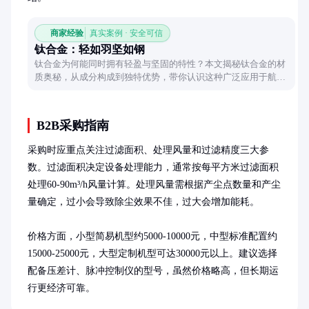
商家经验
真实案例 · 安全可信
钛合金：轻如羽坚如钢
钛合金为何能同时拥有轻盈与坚固的特性？本文揭秘钛合金的材
质奥秘，从成分构成到独特优势，带你认识这种广泛应用于航天
与医疗领域的金属材料。
B2B采购指南
采购时应重点关注过滤面积、处理风量和过滤精度三大参
数。过滤面积决定设备处理能力，通常按每平方米过滤面积
处理60-90m³/h风量计算。处理风量需根据产尘点数量和产尘
量确定，过小会导致除尘效果不佳，过大会增加能耗。

价格方面，小型简易机型约5000-10000元，中型标准配置约
15000-25000元，大型定制机型可达30000元以上。建议选择
配备压差计、脉冲控制仪的型号，虽然价格略高，但长期运
行更经济可靠。