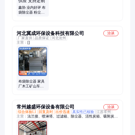
鑫协 业内好评 布
袋除尘器 粉尘收
集废气处理设备
厂家供应 支持定
制
河北冀成环保设备科技有限公司
洽谈
厂家直供
品质保证
河北沧州
主营：
[]
布袋除尘器 家具
厂木工矿山车间
粉尘处理设备 处
理风量大 厂家定
制
常州越盛环保设备有限公司
洽谈
综合体验L1
回复及时
出价迅速
真实性已核验
江苏常州
主营：
法兰接、喷淋塔、过滤箱、除尘器、活性炭箱、吸附炭
箱、催化燃烧炉、喷淋净化塔、废气洗涤塔、化学洗涤塔、废气
处理塔、废气净化塔、处理洗涤塔、处理水洗塔、布袋除尘设
备、玻璃钢净化塔、活性炭吸附箱、玻璃钢脱硫塔、不锈钢脱硫