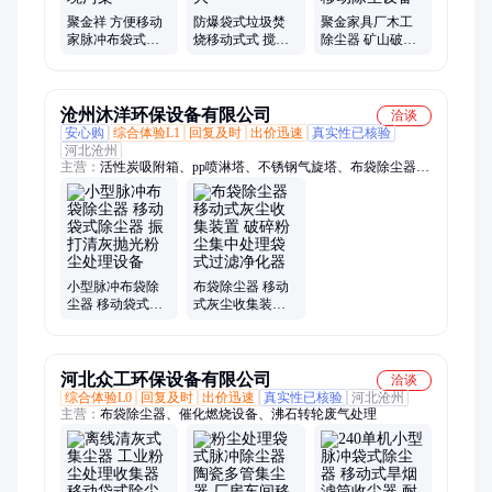
聚金祥 方便移动
防爆袋式垃圾焚
聚金家具厂木工
家脉冲布袋式除
烧移动式式 搅拌
除尘器 矿山破碎
尘器 维护方便 降
站布袋式除尘器
袋式收尘器 室内
低环境污染
正压大
专用移动除尘设
备
沧州沐洋环保设备有限公司
洽谈
安心购
综合体验L1
回复及时
出价迅速
真实性已核验
河北沧州
主营：
活性炭吸附箱、pp喷淋塔、不锈钢气旋塔、布袋除尘器、
脉冲除尘器、锅炉除尘器、滤筒除尘器、旋风除尘器、催化燃烧
一体机、水雾分离器、沙克龙、环保箱、干式过滤箱、螺旋输
送、卸料器、旱烟净化器、蜂窝碳、不锈钢喷淋塔、碳钢喷淋
塔、卧式喷淋塔、光氧净化器、多管油烟净化器、电捕焦油器、
吸气臂、等离子油烟净化器
小型脉冲布袋除
布袋除尘器 移动
尘器 移动袋式除
式灰尘收集装置
尘器 振打清灰抛
破碎粉尘集中处
光粉尘处理设备
理袋式过滤净化
器
河北众工环保设备有限公司
洽谈
综合体验L0
回复及时
出价迅速
真实性已核验
河北沧州
主营：
布袋除尘器、催化燃烧设备、沸石转轮废气处理