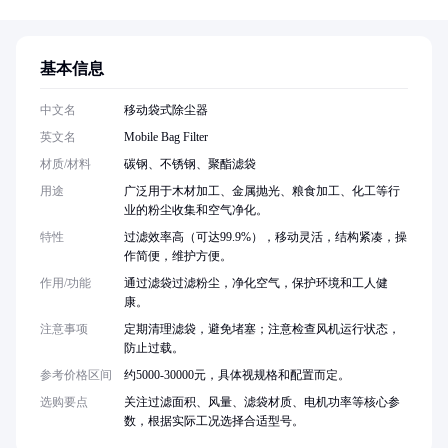
基本信息
中文名
移动袋式除尘器
英文名
Mobile Bag Filter
材质/材料
碳钢、不锈钢、聚酯滤袋
用途
广泛用于木材加工、金属抛光、粮食加工、化工等行
业的粉尘收集和空气净化。
特性
过滤效率高（可达99.9%），移动灵活，结构紧凑，操
作简便，维护方便。
作用/功能
通过滤袋过滤粉尘，净化空气，保护环境和工人健
康。
注意事项
定期清理滤袋，避免堵塞；注意检查风机运行状态，
防止过载。
参考价格区间
约5000-30000元，具体视规格和配置而定。
选购要点
关注过滤面积、风量、滤袋材质、电机功率等核心参
数，根据实际工况选择合适型号。