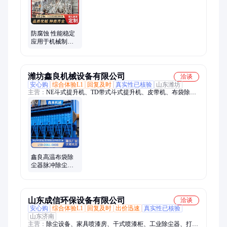
塔、催化燃烧设备、玻璃钢洗涤塔、玻璃钢水洗塔、静电除尘设
备、不锈钢净化塔、玻璃钢酸雾塔
防腐蚀 性能稳定
应用于机械制造
布袋除尘器 越盛
环保
潍坊鑫良机械设备有限公司
洽谈
安心购
综合体验L1
回复及时
真实性已核验
山东潍坊
主营：
NE斗式提升机、TD带式斗式提升机、皮带机、布袋除尘
器、链板输送机、螺旋输送机、U型螺旋输送机、大倾角皮带输
送机、刮板输送机、螺旋称、轻型链板输送机、无轴螺旋输送
机、重型链板输送机
鑫良高温布袋除
尘器脉冲除尘器
效率高质量保证
工业环保设备
山东成信环保设备有限公司
洽谈
安心购
综合体验L1
回复及时
出价迅速
真实性已核验
山东济南
主营：
除尘设备、家具喷漆房、干式喷漆柜、工业除尘器、打磨