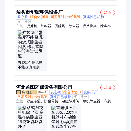
利
尘器 尺寸定制 国
利
泊头市华硕环保设备厂
洽谈
安心购
综合体验L0
回复及时
出价迅速
真实性已核验
河北沧州
主营：
提升机、卸料器、脱硫塔、除尘器、弹簧骨架、除尘布
袋、除尘骨架、脉冲控制仪、光氧一体机、电动插板阀、电磁脉
冲阀、气动插板阀、粉尘加湿机、电捕焦油器、焊烟净化器、活
性炭吸附箱
布袋除尘器温度
不能超 影响袋式
除尘器因素 移动
式除尘设备过滤
风速
河北首阳环保设备有限公司
洽谈
8年
厂
安心购
综合体验L1
真实工厂
回复及时
出价迅速
真实性已核验
河北沧州
主营：
除尘布袋、除尘骨架、电磁脉冲阀、单机除尘器、布袋除
尘器、锅炉除尘器、旋风除尘器、湿式除尘器、静电除尘器、螺
旋输送机、手动插板阀、通风蝶阀、脉冲控制仪、电捕焦油器、
星型卸料器、星型卸灰阀、粉尘加湿机、斗式提升机、除尘风
机、阴级芒刺线、尘中轴承、止回阀