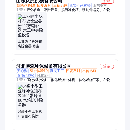
山东从虎机械有限公司
洽谈
综合体验L0
回复及时
出价迅速
真实性已核验
山东济南
主营：
折叠轨道、吸附设备、脱硫净化塔、移动伸缩房、布袋除
尘器、气旋水帘柜、不锈钢气旋塔、不锈钢喷淋塔、气动水旋喷
漆、废气处理设备、气旋混动喷淋塔、除尘过滤净化塔、喷淋
塔、气旋塔、湿电除尘
工业除尘脉冲布
袋除尘器 粉尘袋
式除尘器 木工中
央除尘设备
河北博森环保设备有限公司
洽谈
安心购
综合体验L0
真实工厂
回复及时
出价迅速
资质已核验
河北沧州
主营：
催化燃烧设备、催化燃烧一体机、催化燃烧厂家、布袋除
尘器、单机除尘器、脉冲布袋除尘器、锅炉除尘器、滤筒除尘
器、湿电除尘器、旋风除尘器、活性炭吸附箱、电捕焦油器、喷
淋塔、危废间、打磨除尘平台、活性炭吸附装置、rCO催化燃烧
设备。、沸石转轮催化燃烧设备、rto蓄热式催化燃烧设备、不锈
钢喷淋塔、脱硫脱硝设备、玻璃钢喷淋塔脱硫塔、油烟净化器、
光氧净化器
64袋小型工业脉
冲仓顶布袋除尘
器噪音低 气箱脉
冲除尘器