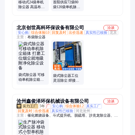
移动式24袋单机
首阳供应72袋80
除尘器 高温布袋
袋120袋单机脉冲
除尘器 16袋36袋
布袋除尘器 移动
48袋外形
抽屉袋式除尘设
备
北京创世高科环保设备有限公司
洽谈
安心购
综合体验L0
回复及时
出价迅速
真实性已核验
北京
主营：
布袋除尘器
袋式除尘器 可移
袋式除尘器工位
动单机除尘箱体
灵活除尘 焊接打
打磨工位烟尘就
磨单机收尘 小型
地吸附净化除尘
移动式粉尘净化
设备
设备
沧州鑫俊泽环保机械设备有限公司
洽谈
5年
厂
安心购
综合体验L2
真实工厂
回复及时
出价迅速
真实性已核验
河北沧州
主营：
催化燃烧设备、斗式提升机、脱硫塔、沙克龙除尘器、滤
筒除尘器、布袋除尘器、仓顶除尘器、塑烧板除尘器、湿式静电
除尘器、电捕焦油器、pp喷淋塔、活性炭吸附箱、静电除油装
置、按需定做、卧式酸雾净化塔、在线监测设备、气旋混动喷淋