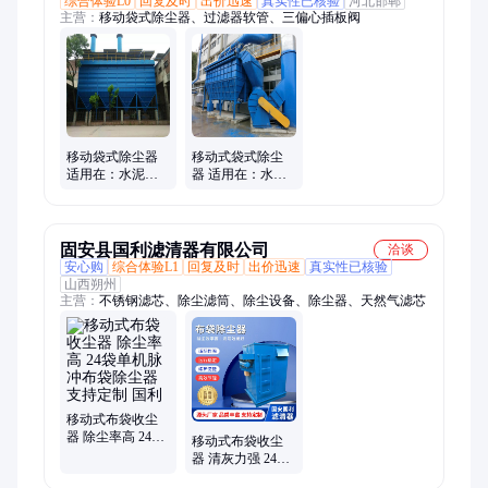
综合体验L0
回复及时
出价迅速
真实性已核验
河北邯郸
主营：
移动袋式除尘器、过滤器软管、三偏心插板阀
移动袋式除尘器
移动式袋式除尘
适用在：水泥铝
器 适用在：水泥
制品煤矿 质在必
铝制品医药 质在
得
必得
固安县国利滤清器有限公司
洽谈
安心购
综合体验L1
回复及时
出价迅速
真实性已核验
山西朔州
主营：
不锈钢滤芯、除尘滤筒、除尘设备、除尘器、天然气滤芯
移动式布袋收尘
器 除尘率高 24袋
移动式布袋收尘
单机脉冲布袋除
器 清灰力强 24袋
尘器 支持定制 国
单机脉冲布袋除