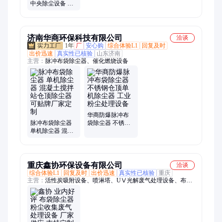
中央除尘设备 车
间粉尘处理设备
耐高温锅炉脉除
尘器
济南华商环保科技有限公司
洽谈
1年
厂
安心购
综合体验L1
回复及时
出价迅速
真实性已核验
山东济南
主营：
脉冲布袋除尘器、催化燃烧设备
华商防爆脉冲布
脉冲布袋除尘器
袋除尘器 不锈钢
单机除尘器 混凝
仓顶单机除尘器
土搅拌站仓顶除
工业粉尘处理设
尘器 可贴牌厂家
备
定制
重庆鑫协环保设备有限公司
洽谈
综合体验L1
回复及时
出价迅速
真实性已核验
重庆
主营：
活性炭吸附设备、喷淋塔、UⅤ光解废气处理设备、布袋
除尘器、滤筒除尘器、旋风除尘器、气旋塔、催化燃烧设备、烟
尘净化器