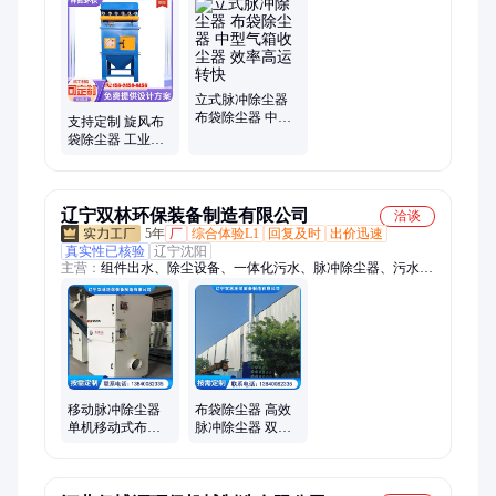
立式脉冲除尘器
布袋除尘器 中型
支持定制 旋风布
气箱收尘器 效率
袋除尘器 工业车
高运转快
间大型除尘设备
辽宁双林环保装备制造有限公司
洽谈
5年
厂
综合体验L1
回复及时
出价迅速
真实性已核验
辽宁沈阳
主营：
组件出水、除尘设备、一体化污水、脉冲除尘器、污水处
理设备
移动脉冲除尘器
布袋除尘器 高效
单机移动式布袋
脉冲除尘器 双林
除尘器 工业除尘
除尘 可定制厂家
设备