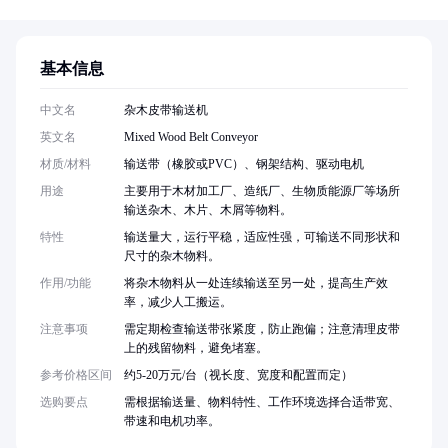
基本信息
中文名
杂木皮带输送机
英文名
Mixed Wood Belt Conveyor
材质/材料
输送带（橡胶或PVC）、钢架结构、驱动电机
用途
主要用于木材加工厂、造纸厂、生物质能源厂等场所
输送杂木、木片、木屑等物料。
特性
输送量大，运行平稳，适应性强，可输送不同形状和
尺寸的杂木物料。
作用/功能
将杂木物料从一处连续输送至另一处，提高生产效
率，减少人工搬运。
注意事项
需定期检查输送带张紧度，防止跑偏；注意清理皮带
上的残留物料，避免堵塞。
参考价格区间
约5-20万元/台（视长度、宽度和配置而定）
选购要点
需根据输送量、物料特性、工作环境选择合适带宽、
带速和电机功率。