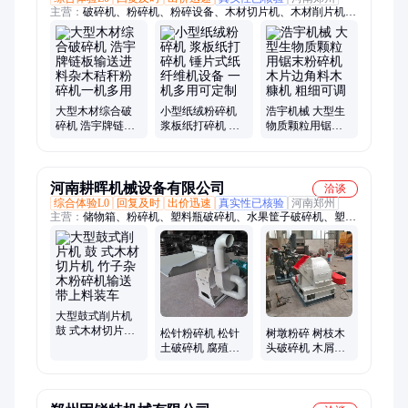
主营：
破碎机、粉碎机、粉碎设备、木材切片机、木材削片机、
鼓式削片机、建筑模板切片机
大型木材综合破
小型纸绒粉碎机
浩宇机械 大型生
碎机 浩宇牌链板
浆板纸打碎机 锤
物质颗粒用锯末
输送进料杂木秸
片式纸纤维机设
粉碎机 木片边角
秆粉碎机一机多
备 一机多用可定
料木糠机 粗细可
用
制
调
河南耕晖机械设备有限公司
洽谈
综合体验L0
回复及时
出价迅速
真实性已核验
河南郑州
主营：
储物箱、粉碎机、塑料瓶破碎机、水果筐子破碎机、塑料
薄膜撕碎机、金属塑料破碎机、大型塑料破碎机、纤维切断机、
碎冰机、纤维打散机、木材粉碎机、树枝粉碎机、木材削片机、
锯末机、木薯粉碎机、木材剥皮机、木材刨花机、粉土机、切片
机、撕碎机
大型鼓式削片机
鼓 式木材切片机
松针粉碎机 松针
树墩粉碎 树枝木
竹子杂木粉碎机
土破碎机 腐殖土
头破碎机 木屑机
输送带上料装车
粉碎设备 耕晖
自动进料木屑粉
碎机