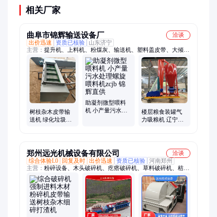
相关厂家
曲阜市锦辉输送设备厂
洽谈
出价迅速
资质已核验
山东济宁
主营：
提升机、上料机、粉煤灰、输送机、塑料盖皮带、大倾角
皮带、吸粮机、喂料机、垂直上、软管干沙、罐底清灰、水泥干
粉、脉冲除尘、铣胺螺旋、散粮软管、负压气力、食品添加剂、
气力吸灰机、驱饲料颗粒、剂粉料颗粒、螺旋加料机、进罐车气
力、调速石墨粉、螺旋送料机、粮装车软管
助凝剂微型喂料
机 小产量污水处
树枝杂木皮带输
楼层粮食装罐气
理螺旋喂料机zcjb
送机 绿化垃圾皮
力吸粮机 辽宁粮
锦辉直供
带输送机zcjb 锦辉
食作物吸送一体
生产
吸粮机zcjb
郑州远光机械设备有限公司
洽谈
综合体验L0
回复及时
出价迅速
资质已核验
河南郑州
主营：
粉碎设备、木头破碎机、疙瘩破碎机、草料破碎机、秸秆
碎枝机、木材削片机、鼓式削片机、进料粉碎机、优质剥皮机、
盘式切片机、锯末粉碎机、树枝粉碎机、木材粉碎机、树根切片
粉碎机