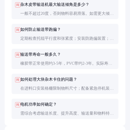
杂木皮带输送机最大输送倾角是多少？
问
一般不超过20度，否则物料容易滑落。如需更大倾
角，可考虑选用花纹带或斗式提升机。
如何防止输送带跑偏？
问
定期检查托辊平行度和张紧度；安装防跑偏装置；保
持物料在皮带中心位置装载。
输送带寿命一般多久？
问
橡胶带正常使用约3-5年，PVC带约2-3年。实际寿命
受物料特性、工作环境和使用频率影响较大。
如何处理大块杂木卡住的问题？
问
在进料口安装格栅限制物料尺寸；配备紧急停机装
置；定期检查破碎机出料粒度。
电机功率如何确定？
问
需综合考虑输送长度、提升高度、输送量和物料特
性，建议咨询厂家技术人员进行详细计算。