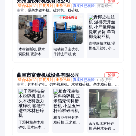
郑州固锐特机械有限公司
洽谈
综合体验L0
回复及时
出价迅速
真实性已核验
河南郑州
主营：
硬杂木锯料机、破碎机、粉碎机
青椰皮抽丝机 湿
椰壳开丝机 小产
木材锯断机 原木
电动蹄子去壳机
量椰丝提取设备
切段机 硬杂木锯
牛蹄去甲机 食堂
单筒椰壳剥丝机
料机 苹果木输送
羊蹄扒壳机 驴蹄
截断机
剥壳机
曲阜市富泰机械设备有限公司
洽谈
综合体验L0
回复及时
出价迅速
真实性已核验
山东济宁
主营：
饲料粉碎机、饲料颗粒机、木材粉碎机、杂木粉碎机、饲
料膨化机、高湿半湿物料粉碎机、微耕机、除草机、饲料搅拌
机、制糁机、碾米机、挤扁机
粮食花生秧饲料
干湿树枝杂木粉
粉碎机 玉米稻壳
密度板木材粉碎
碎机 旧木头木板
饲料磨粉机 小型
机 果树木头边料
料强力破碎机 输
玉米杆药材破碎
锯末机 废旧杂木