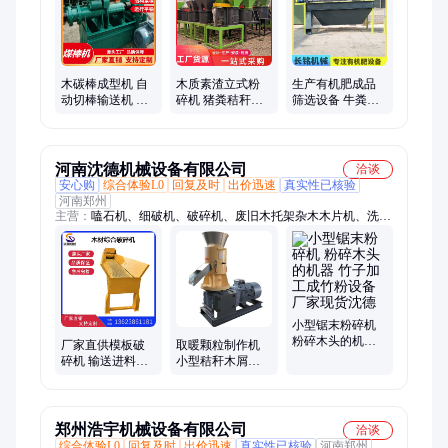
棒机、制棒机、粉碎机锤头、破碎机锤头、破碎机衬板、球磨机
衬板、高锰钢锤头、耐磨锤头、高铬合金锤头、破碎机筛板、制
砂机锤头
木碳棒成型机 自
木质素渣立式粉
生产有机肥成品
动切棒输送机 杂
碎机 猪粪秸秆破
筛选设备 牛粪滚
木炭粉制棒机 烧
碎生产线 粪便打
筒筛分机 长铭 粉
烤炭棒切段机
散机
状肥料生产线
河南沈德机械设备有限公司
洽谈
安心购
综合体验L0
回复及时
出价迅速
真实性已核验
河南郑州
主营：
嗑石机、细破机、破碎机、废旧木托架杂木木片机、洗砂
机、碎石机、破裂机、双螺旋、洗石机、制砂机、洗矿机、洗沙
机、粉碎机、颚破机、破石机、打石机、破鹅卵石、一体轮胎、
铁石立轴、洗沙设备、螺旋洗砂、破碎设备、砂石轮胎、环保轮
胎、耐火材料、移动柴油
小型锯末粉碎机
粉碎木头的机器
厂家直供模板破
取暖颗粒制作机
竹子加工成竹粉
碎机 输送进料木
小型秸秆木屑颗
设备厂家现货沈
材综合粉碎机 废
粒机 平模颗粒成
德
旧木托架杂木木
型设备质量保障
片机
郑州浩宇机械设备有限公司
洽谈
综合体验L0
回复及时
出价迅速
真实性已核验
河南郑州