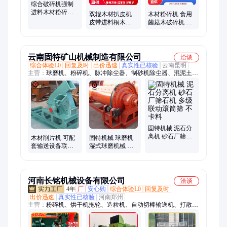
综合破碎机强制
进料木材粉碎机
双辊木材扒皮机
木材粉碎机 食用
皮带输送树枝杂
皮带进料桐木削
菌菇木破碎机 木
木细碎打渣机
皮机 小型桉树脱
板削片机 远光机
皮机
械设备
云南固特矿山机械制造有限公司
洽谈
综合体验L0
回复及时
出价迅速
真实性已核验
云南昆明
主营：
球磨机、粉碎机、脉冲除尘器、制砂机除尘器、混泥土搅
拌机、处理环保设备、强制式搅拌机、混凝土搅拌设备
固特机械 泥石分
离机 砂石厂筛石
木材削片机 可配
固特机械 球磨机
机 多级联动滚筒
套输送设备联动
湿式球磨机械 矿
筛 不卡料
园林杂木资源化
用粉碎设备 机制
利用机械
砂设备
河南长铭机械设备有限公司
洽谈
4年
厂
安心购
综合体验L0
回复及时
出价迅速
真实性已核验
河南郑州
主营：
粉碎机、烘干机拖轮、造粒机、自动切棒输送机、打散
机、球磨机钢锻、烘干机托辊、粉土机、制砂机衬板、废水回收
机、球磨机钢球、挤压制粒机、粉碎机筛板、污水处理设备、煤