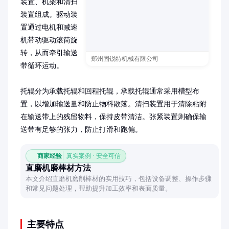
装置、机架和清扫
装置组成。驱动装
置通过电机和减速
机带动驱动滚筒旋
转，从而牵引输送
郑州固锐特机械有限公司
带循环运动。

托辊分为承载托辊和回程托辊，承载托辊通常采用槽型布
置，以增加输送量和防止物料散落。清扫装置用于清除粘附
在输送带上的残留物料，保持皮带清洁。张紧装置则确保输
送带有足够的张力，防止打滑和跑偏。
商家经验
真实案例 · 安全可信
直磨机磨棒材方法
本文介绍直磨机磨削棒材的实用技巧，包括设备调整、操作步骤
和常见问题处理，帮助提升加工效率和表面质量。
主要特点