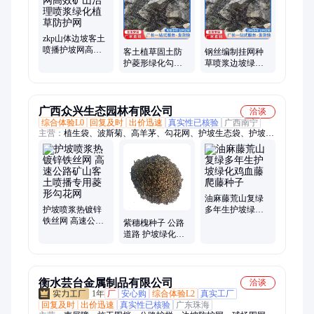
zkp山体边坡客土
喷播护坡网高效
客土植草固土防
钢丝编制挂网种
矿山治理喷浆绿
护菱形绿化勾花
草喷浆边坡绿化
化植草防护网
护坡网矿山复绿
菱形客土喷播勾
坡面喷浆挂网
花防护网矿山护
坡网
广西众兴生态园林有限公司
洽谈
综合体验L0
回复及时
出价迅速
真实性已核验
广西南宁
主营：
植生袋、波斯菊、高羊茅、勾花网、护坡生态袋、护坡狗
牙根、护坡绿化草种、保水剂、红三叶、假俭草、黑麦草、二月
兰、园林绿化、马桑种子、耐寒草籽、木豆种子、田菁种子、绿
色无纺布、结缕草种子、猪屎豆种子、生态百日菊、sf土壤团粒
剂、sf土壤稳定剂、环保秸秆草毯、紫花苜蓿种子
油麻藤荒山复绿
护坡喷浆热镀锌
多年生护坡绿化
铁丝网 高速公路
鸡血藤爬藤种子
紫穗槐种子 公路
矿山客土喷播专
道路 护坡绿化植
用菱形勾花网
物 多年生边坡复
绿 灌木草种籽
衡水芸台金属制品有限公司
洽谈
1年
厂
安心购
综合体验L2
真实工厂
回复及时
出价迅速
真实性已核验
广东珠海