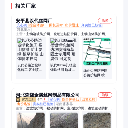
相关厂家
安平县以代丝网厂
洽谈
安心购
综合体验L1
回复及时
出价迅速
真实性已核验
河北衡水
主营：
主动边坡防护网、被动边坡防护网、主动山体防护网、环
形被动防护网、隧道口边坡防护网、景区边坡防护网、护坡用镀
锌勾花网、护坡用镀锌铁丝网、喷播绿化铁丝网、边坡绿化勾花
网、边坡绿化铁丝网、护坡绿化铁丝网、绞索网、喷浆护坡铁丝
网、客土喷播勾花网、喷浆绿化铁丝网、山体绿化铁丝网、三维
网、护坡绿化勾花网
以代公路边坡绿
以代80mm孔径镀
化施工 客土喷播
锌铁丝网 边坡喷
绿化边坡防护网
矿山复绿 植草护
播植草固土专用
公路护坡网 喷浆
坡 山体喷浆挂网
网 耐腐蚀 可定制
镀锌铁丝网以代
定制 1.3#70*70孔
径
河北森饶金属丝网制品有限公司
洽谈
4年
厂
安心购
综合体验L2
回复及时
出价迅速
真实性已核验
湖南张家界
主营：
边坡防护网、被动防护网、主动防护网、边坡主动防护
网、边坡被动防护网、边坡防护网厂家