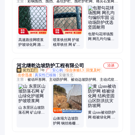
主营：
彩钢围挡、围挡、基坑护栏、围栏护栏网、格宾石笼网、
边坡防护网、体育场围网、建筑用钢丝网、护栏网、围栏网、勾
花网、钢丝绳网、建筑网片、爬刺网、防眩网、双边丝护栏网、
石笼网、京式护栏、框架护栏、边框护栏、钢格板、钢格栅、镀
锌钢格栅、锌钢护栏、人行道防护栏
包塑勾花球场围
网 网孔均匀编织
高速路挂网喷浆
喷浆铁丝网 护坡
牢固 运动场防护
护坡绿化网 路基
植草铁丝 网 矿山
优选 坚固耐用
种草镀锌铁丝网
复绿喷播网固土
矿山复绿防护
网易铺展好施工
河北继乾边坡防护工程有限公司
洽谈
7年
厂
安心购
综合体验L3
回复及时
出价迅速
真实性已核验
安徽淮北
主营：
被动环形网、主动防护网、被动边坡防护网、主动式绞索
网、边坡网、主动边坡防护网、环形边坡防护网、sns边坡防护
网、sns被动边坡防护网、sns被动防护网、钢丝绳防护网、山体
边坡防护网、落石防护网、sns山体边坡防护网、山体网、主动
落石防护网、被动落石防护网、主动网、被动网、环形网、柔性
边坡防护网、柔性主动网、柔性被动网、主动钢丝绳网
山 东景区山坡防
落石网 矿山绿化
黄 山sns被动防护
护坡网 护坡喷浆
网 植被绿化网 结
山体塌方边坡防
网
构坚固 山区防洪
护网 钢丝格栅材
抗灾防坡网
质 柔性拦石护坡
山路护坡围网