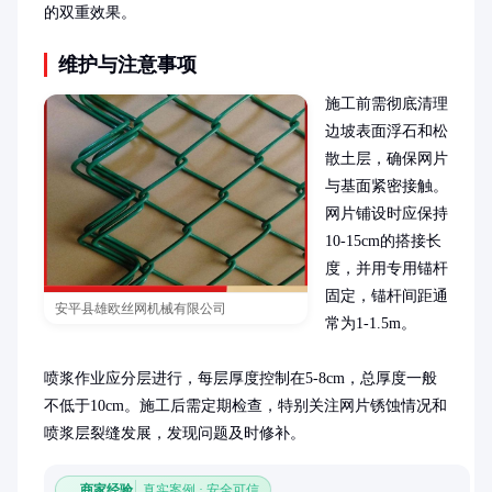
的双重效果。
维护与注意事项
施工前需彻底清理
边坡表面浮石和松
散土层，确保网片
与基面紧密接触。
网片铺设时应保持
10-15cm的搭接长
度，并用专用锚杆
固定，锚杆间距通
安平县雄欧丝网机械有限公司
常为1-1.5m。

喷浆作业应分层进行，每层厚度控制在5-8cm，总厚度一般
不低于10cm。施工后需定期检查，特别关注网片锈蚀情况和
喷浆层裂缝发展，发现问题及时修补。
商家经验
真实案例 · 安全可信