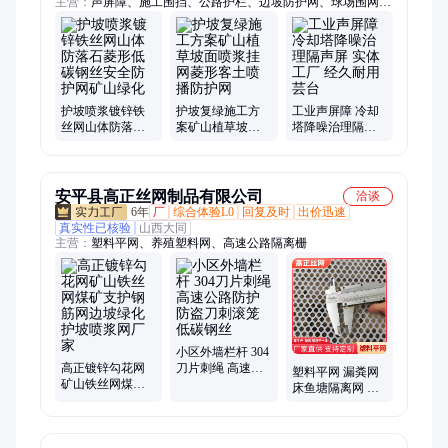
主营：
声屏障、施工围挡、公路护栏、边坡防护网、球场围网、
石笼网、防抛网、刀片刺绳
护坡喷浆镀锌铁
护坡复绿施工方
工业声屏障 冷却
丝网山体防落石
案矿山植草坡面
塔降噪治理隔声
菱形低碳钢丝安
喷浆挂网菱形客
屏 实体工厂 经久
全防护网矿山绿
土喷播防护网
耐用 芸台
化
安平县高正丝网制品有限公司
洽谈
6年
厂
综合体验L0
回复及时
出价迅速
真实性已核验
山西大同
主营：
塑料平网、养殖塑料网、高速公路隔离栅
小区外墙栏杆 304
高正镀锌勾花网
刀片刺绳 高速公
塑料平网 漏粪网
矿山铁丝网煤矿
路防护 防盗刀刺
床鱼塘隔离网 水
支护钢筋网边坡
滚笼 低碳钢丝
产养殖塑料平网
绿化护坡喷浆网
实体
厂家