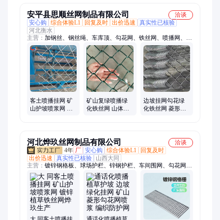
安平县思顺丝网制品有限公司
洽谈
安心购
综合体验L1
回复及时
出价迅速
真实性已核验
河北衡水
主营：
加钢丝、钢丝绳、车库顶、勾花网、铁丝网、喷播网、防
护网、支护网、爬藤网、绿化喷浆、护坡主动、喷播喷浆、山坡
喷浆、镀锌锚网、排水板、软地基、山体复绿、植物攀爬、河道
治理、植草喷播、导流排水、公路防滑、高速公路、绿化铁丝、
穿刺塑料
客土喷播挂网 矿
矿山复绿喷播绿
边坡挂网勾花绿
山护坡喷浆网 镀
化铁丝网 山体护
化铁丝网 菱形喷
锌植草铁丝网思
坡喷浆网 思顺镀
播护坡挂网 镀锌
顺公司
锌菱形锚杆挂网
丝矿山复绿喷浆
网
河北烨玖丝网制品有限公司
洽谈
4年
厂
安心购
综合体验L1
回复及时
出价迅速
真实性已核验
山西大同
主营：
镀锌钢格板、球场护栏、锌钢护栏、车间围网、勾花网边
坡防护网、勾花网护栏、铁丝网、不锈钢电焊网、压花网、防虫
网、蚀刻网、钛丝编织网、金刚网、建筑网片、河道石笼网、车
间隔离网、扎花网、铁路护栏、铁艺护栏、高速护栏、市政护
栏、镀锌护栏、冲孔板、钢格栅
大 同客土喷播挂
通话化喷播植草