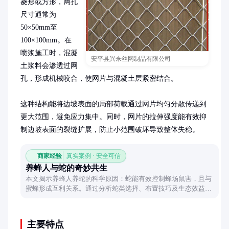
菱形或方形，网孔
尺寸通常为
50×50mm至
100×100mm。在
喷浆施工时，混凝
安平县兴来丝网制品有限公司
土浆料会渗透过网
孔，形成机械咬合，使网片与混凝土层紧密结合。

这种结构能将边坡表面的局部荷载通过网片均匀分散传递到
更大范围，避免应力集中。同时，网片的拉伸强度能有效抑
制边坡表面的裂缝扩展，防止小范围破坏导致整体失稳。
商家经验
真实案例 · 安全可信
养蜂人与蛇的奇妙共生
本文揭示养蜂人养蛇的科学原因：蛇能有效控制蜂场鼠害，且与
蜜蜂形成互利关系。通过分析蛇类选择、布置技巧及生态效益，
展现这一传统智慧的现代价值。
主要特点