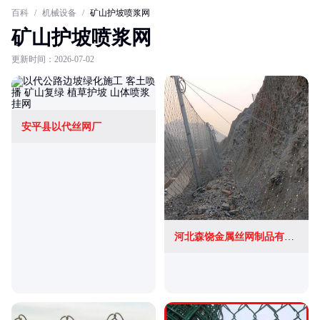
百科
/
机械设备
/
矿山护坡喷浆网
矿山护坡喷浆网
更新时间：2026-07-02
安平县以代丝网厂
河北森饶金属丝网制品有限公司