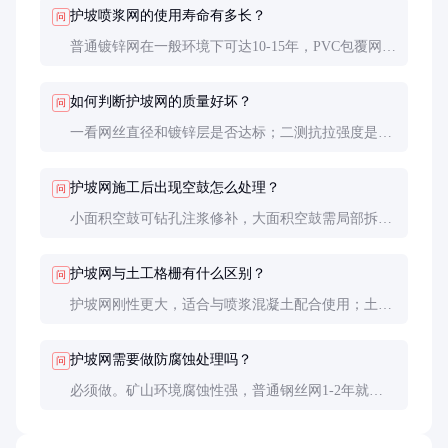
护坡喷浆网的使用寿命有多长？
问
普通镀锌网在一般环境下可达10-15年，PVC包覆网可
达15-20年。在腐蚀性强的矿山环境中，需定期检查
维护，必要时进行局部更换。
如何判断护坡网的质量好坏？
问
一看网丝直径和镀锌层是否达标；二测抗拉强度是否
符合要求；三检查网孔是否均匀整齐；四观察边缘处
理是否平整无毛刺。
护坡网施工后出现空鼓怎么处理？
问
小面积空鼓可钻孔注浆修补，大面积空鼓需局部拆除
重新施工。预防关键是确保基面平整干净，喷浆厚度
均匀。
护坡网与土工格栅有什么区别？
问
护坡网刚性更大，适合与喷浆混凝土配合使用；土工
格栅更柔性，多用于加筋土结构。两者应用场景和施
工工艺不同。
护坡网需要做防腐蚀处理吗？
问
必须做。矿山环境腐蚀性强，普通钢丝网1-2年就会
锈蚀失效。镀锌或PVC包覆是必要的防腐措施。