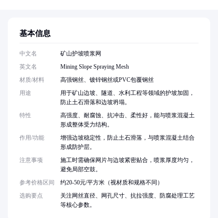
基本信息
中文名
矿山护坡喷浆网
英文名
Mining Slope Spraying Mesh
材质/材料
高强钢丝、镀锌钢丝或PVC包覆钢丝
用途
用于矿山边坡、隧道、水利工程等领域的护坡加固，
防止土石滑落和边坡坍塌。
特性
高强度、耐腐蚀、抗冲击、柔性好，能与喷浆混凝土
形成整体受力结构。
作用/功能
增强边坡稳定性，防止土石滑落，与喷浆混凝土结合
形成防护层。
注意事项
施工时需确保网片与边坡紧密贴合，喷浆厚度均匀，
避免局部空鼓。
参考价格区间
约20-50元/平方米（视材质和规格不同）
选购要点
关注网丝直径、网孔尺寸、抗拉强度、防腐处理工艺
等核心参数。