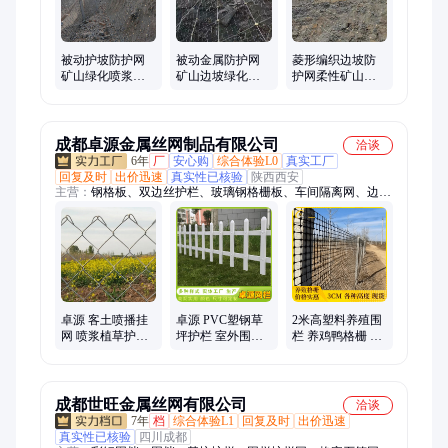
被动护坡防护网
被动金属防护网
菱形编织边坡防
矿山绿化喷浆网
矿山边坡绿化挂
护网柔性矿山安
边坡柔性网防滑
网喷浆护坡蜘蛛
全网坡面喷浆护
坡落石网
网
坡网
成都卓源金属丝网制品有限公司
洽谈
6年
厂
安心购
综合体验L0
真实工厂
回复及时
出价迅速
真实性已核验
陕西西安
主营：
钢格板、双边丝护栏、玻璃钢格栅板、车间隔离网、边坡
防护网、护栏网、勾花网、刀片刺网、轧花网、铁丝网、仓库隔
离网、锌钢护栏、草坪护栏、球场围栏、PVC护栏、土工格栅、
仓库围栏、钢格栅板、镀锌钢格板、锌钢护栏厂家、锌钢栏杆、
养殖塑料格栅、钢格栅、刺铁丝
卓源 客土喷播挂
卓源 PVC塑钢草
2米高塑料养殖围
网 喷浆植草护坡
坪护栏 室外围栏
栏 养鸡鸭格栅 黑
网 热镀锌勾花网
栅 花园花池栏杆
色果园防护网 圈
矿山复绿钢丝网
绿化带隔离栏
地好帮手 性价比
高
成都世旺金属丝网有限公司
洽谈
7年
档
综合体验L1
回复及时
出价迅速
真实性已核验
四川成都