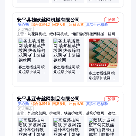
铁丝网 客土喷播
做厂 山体绿化网
形包塑钢丝网
菱形网 生态修复
生产
定做
安平县雄欧丝网机械有限公司
洽谈
安心购
综合体验L2
回复及时
出价迅速
真实性已核验
河北衡水
主营：
勾花网机械、经纬网机械、钢筋编织焊接网机械、锚网编
织机、铁丝网机械、铁丝网、轧花钢筋编织网机械、轧花网机
械、轧花焊接网、球场围网、围栏网、防护网、金属网、煤矿支
护网、煤矿支护网机械、锚网编织焊接网机械、圆丝编织焊接网
机械、钢筋编织网、菱形网、菱形网机械、边坡防护网
客土喷播挂网 喷
客土喷播挂网 喷
浆植草护坡网 热
浆植草护坡网 热
客土喷播挂网 喷
镀锌勾花网 矿山
镀锌勾花网 矿山
浆植草护坡网 热
复绿钢丝网
复绿钢丝网
镀锌勾花网 矿山
复绿钢丝网
安平县亚奇丝网制品有限公司
洽谈
安心购
综合体验L0
回复及时
出价迅速
真实性已核验
河北衡水
主营：
外架爬架网、护栏网、铁路护栏网、基坑护栏网、边框护
栏网、刺铁丝围栏网、车间隔离护栏网、钢板网、六角网、不锈
钢丝网、勾花网、钢筋网片、抹灰钢丝网、镀锌钢丝网、公路防
眩护栏网、不锈钢筛网、冲孔板网、筛网、植草铁丝网、钢结构
钢丝网、市政围挡、刀片刺绳、钢格栅