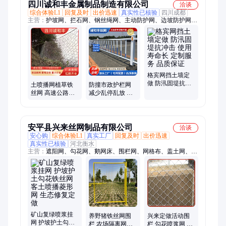
四川诚和丰金属制品制造有限公司
洽谈
综合体验L1
回复及时
出价迅速
真实性已核验
四川成都
主营：
护坡网、拦石网、钢丝绳网、主动防护网、边坡防护网、
被动防护网、防护网施工、被动型防护网、被动边坡支护网、主
动柔性防护网
格宾网挡土墙定
做 防汛固堤抗冲
土喷播网植草铁
防撞市政护栏网
击 使用寿命长 定
丝网 高速公路边
减少乱停乱放 设
制服务 品质保证
坡绿化防护网矿
计多样 做工精细
山喷浆护坡网
厂家批发
安平县兴来丝网制品有限公司
洽谈
安心购
综合体验L1
真实工厂
回复及时
出价迅速
真实性已核验
河北衡水
主营：
遮阳网、勾花网、鹅网床、围栏网、网格布、盖土网、刺
绳网、塑料网、铁丝网、铁刺丝、pvc刺绳
矿山复绿喷浆挂
养野猪铁丝网围
兴来定做活动围
网 护坡护土勾花
栏 农场隔离网定
栏 勾花喷浆网 菱