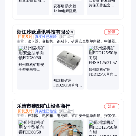
程安全锁 防滑设
安赛瑞 春夏短袖
计 红色钢制
劳保工作服套装
安赛瑞 防火毯
（含裤子）夏季
1×1m电焊阻燃毯
透气涤棉
玻璃纤维电 焊 作
业防 火毯12541
浙江沙欧通讯科技有限公司
洽谈
回复及时
真实性已核验
浙江温州
主营：
读卡器、交换机、识别卡、矿用安全型单向锁、中继器、
摄像仪、定位器、保护器、传感器、手持机、对讲机、接线盒、
单工话筒、测控装置、防爆电气、信号基台、监控分站、无线基
站、保护装置、数字通讯、稳压电源、组合扩音、通信终端、无
线通信、通讯设备、传输接口
郑州煤机矿用安
全型单向锁
郑州煤机矿用
FDD80/50
FDD125/50单向锁
FHSA125/31.5Z
郑煤机矿用
FDD200/50单向锁
FDD500/50
乐清市黎阳矿山设备商行
洽谈
回复及时
真实性已核验
浙江温州
主营：
控制板、电控箱、电池箱、矿用安全型单向锁、报警仪、
中继器、电磁阀、接口板、液压泵、人员卡、电开关、cou模
块、nf2模块、传感器、换向阀、操作台、断路阀、接线盒、保
护器、遥控器、监测站、键盘板、摄像仪、截止阀、光端机、巡