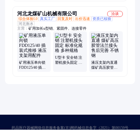
工程液压油缸
送圆环链环子
河北龙煤矿山机械有限公司
洽谈
综合体验L0
真实工厂
回复及时
出价迅速
资质已核验
河北衡水
主营：
矿用加长u型销、紧固件、连接零件
U型卡 安全销 注
矿用液压单向锁
塑机接头固定 标
液压支架内直通
FDD125/40 插装
准化规格 多种规
煤矿高压胶管法
式推移 液压支架
格
兰接头 售后完善
用配件
不锈钢
药品医疗器械网络信息服务备案(京)网药械信息备字（2021）第00159号
京ICP证030173号
京公网安备11000002000001号