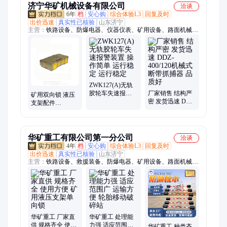
济宁华矿机械设备有限公司
洽谈
6年
档
安心购
综合体验L3
回复及时
出价迅速
真实性已核验
山东济宁
主营：
铁路设备、防爆电器、仪器仪表、矿用设备、路面机械、
工程机械
ZWK127(A)无轨
胶轮车失速报警
厂家销售 结构严
矿用双向锁 液压
装置 操作简单 运
密 发货迅速 DDZ-
支架配件
行稳定 运行稳定
400/120机械式断
FDD200/40液控单
带抓捕器 品质好
向锁 FDS100/40
华矿重工有限公司第一分公司
洽谈
4年
档
安心购
综合体验L3
回复及时
出价迅速
真实性已核验
山东济宁
主营：
铁路设备、救援装备、防爆电器、矿用设备、路面机械、
工程机械
华矿重工 厂家直
华矿重工 处理能
供 规格齐全 使用
力强 适应范围广
华矿重工 种类齐