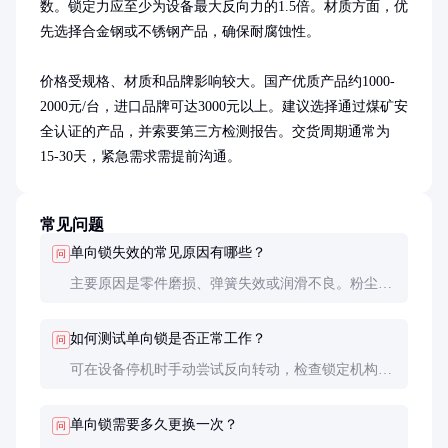
数。锁定力应至少为设备最大反向力的1.5倍。材质方面，优
先选择合金钢或不锈钢产品，确保耐腐蚀性。

价格受规格、材质和品牌影响较大。国产优质产品约1000-
2000元/台，进口品牌可达3000元以上。建议选择通过煤矿安
全认证的产品，并索要第三方检测报告。交货周期通常为
15-30天，紧急需求需提前沟通。
常见问题
单向锁失效的常见原因有哪些？
问
主要原因是零件磨损、弹簧失效或润滑不良。粉尘进
入也会影响锁定机构的灵活性。定期维护能有效预防
这些问题。
如何测试单向锁是否正常工作？
问
可在设备停机时手动尝试反向转动，检查锁定机构是
否立即动作。也可使用专业测试设备模拟反转工况进
行检测。
单向锁需要多久更换一次？
问