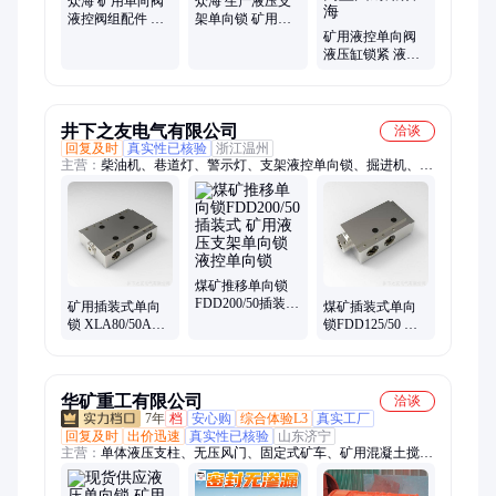
众海 矿用单向阀
众海 生产液压支
液控阀组配件 管
架单向锁 矿用液
路支架单向锁
压配件
矿用液控单向阀
FDD125
FDD200/40/DN10
液压缸锁紧 液控
交替单 向阀材质
强度高坚固耐用
众海
井下之友电气有限公司
洽谈
回复及时
真实性已核验
浙江温州
主营：
柴油机、巷道灯、警示灯、支架液控单向锁、掘进机、防
爆灯、标志灯、防爆电、超高压、变压器、报警器、测压仪、继
电器、控制器、风速仪、电喇叭、led机车、保护器、接触器、
led防爆、信号灯、机车灯、注液枪、连接器、传感器、拉点器
煤矿推移单向锁
FDD200/50插装式
矿用插装式单向
煤矿插装式单向
矿用液压支架单
锁 XLA80/50A液
锁FDD125/50 矿
向锁 液控单向锁
控单向锁 支架液
用支架液压单向
压单向锁
锁 液控支架单向
锁
华矿重工有限公司
洽谈
7年
档
安心购
综合体验L3
真实工厂
回复及时
出价迅速
真实性已核验
山东济宁
主营：
单体液压支柱、无压风门、固定式矿车、矿用混凝土搅拌
机、炮泥机、刮板输送机、道岔、污水泵、枕木、平台灯、电控
箱、g10风镐、道夹板、三用阀、电机车、扒渣机、封孔器、挡