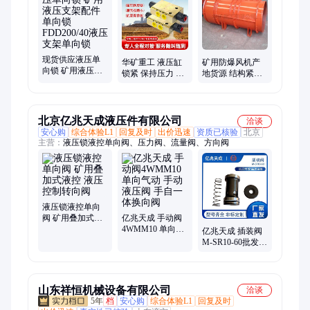
车器、振动筛、喷浆机、除铁器、密闭罐、给煤机、雾炮机、凿
岩机
现货供应液压单
华矿重工 液压缸
矿用防爆风机产
向锁 矿用液压支
锁紧 保持压力 矿
地货源 结构紧凑
架配件单向锁
用FDYA315/50液
矿用防爆风机噪
FDD200/40液压支
控单向阀
音低 FBD系列矿
架单向锁
用防爆风机
北京亿兆天成液压件有限公司
洽谈
安心购
综合体验L1
回复及时
出价迅速
资质已核验
北京
主营：
液压锁液控单向阀、压力阀、流量阀、方向阀
液压锁液控单向
阀 矿用叠加式液
亿兆天成 手动阀
控 液压控制转向
4WMM10 单向气
亿兆天成 插装阀
阀
动 手动液压阀 手
M-SR10-60批发液
自一体换向阀
压件定制 直动式
插装液压电磁阀
山东祥恒机械设备有限公司
洽谈
5年
档
安心购
综合体验L1
回复及时