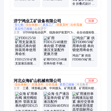
方便 矿用液压支
运输方便 轮胎移
全 折叠式设计 带
架单向锁
动破碎站
斜槽自锁式橡胶
防溜枕木
济宁鸿业工矿设备有限公司
洽谈
安心购
综合体验L1
真实工厂
回复及时
出价迅速
真实性已核验
山东济宁
主营：
10T6M链电动葫芦、线路保护装置PCS-、全自动煤粉取样
器、PKD型矿用配电箱、矿用电缆、真空断路器、双通道无动力
洗靴机、防爆对讲机、矿车轮对、柴油三轮车、煤气排水器、水
力喷射器、行走轮组件、除铁器、滑轮组、摆线针轮减速机、凿
井绞车、塑料溜槽、照明综合保护装置
鸿业厂家 供应
FDD125/50 矿用
矿用FDD125/40液
FDD80/50矿用单
支架液压插装式
控单向锁 不锈钢
向锁 单向锁使用
单向锁 拆装简单
液压支架配件 更
寿命长
使用寿命长
换方便
河北众海矿山机械有限公司
洽谈
综合体验L1
回复及时
出价迅速
资质已核验
河北衡水
主营：
三通、球形截止阀、中间接头、矿用直通、矿用双向锁、
F型三通、Y型三通、T型三通、安全阀、堵头、螺纹接头、接头
座、弯头、焊接半通、四通、活母弯头、弯通