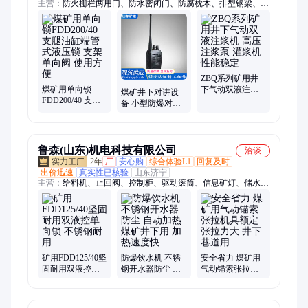
主营：
防火栅栏两用门、防水密闭门、防腐枕木、排型钢梁、调
度绞车、钢筋网片、螺纹钢锚杆、避难硐室密闭门、油侵枕木、
轨道配件、道岔、尖轨、水泥轨枕、压轨器、双速绞车、钻头钻
杆、钻机、矿车
ZBQ系列矿用井
煤矿用单向锁
下气动双液注浆
煤矿井下对讲设
FDD200/40 支腿
机 高压注浆泵 灌
备 小型防爆对讲
油缸端管式液压
浆机 性能稳定
机 防水防尘手持
锁 支架单向阀 使
式 通讯机
用方便
鲁森(山东)机电科技有限公司
洽谈
2年
厂
安心购
综合体验L1
回复及时
出价迅速
真实性已核验
山东济宁
主营：
给料机、止回阀、控制柜、驱动滚筒、信息矿灯、储水设
备、注式钻机、电动球阀、帆布水桶、角铝压条、输送机配件、
位移传感器、电液控配件、折叠式水箱、液压摇臂钻床、正压式
采样器、升降式逆止阀、万向摇臂钻床、硬质合金钎头、单体液
压支柱、压力测定装置、瓦斯测定装置、甲烷气体检测器、防溢
裙板夹持器、液压油缸拆装机
矿用FDD125/40坚
防爆饮水机 不锈
安全省力 煤矿用
固耐用双液控单
钢开水器防尘 自
气动锚索张拉机
向锁 不锈钢耐用
动加热煤矿井下
具额定张拉力大
用 加热速度快
井下巷道用