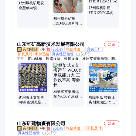
检仪
郑州煤机矿用安
全型单向锁
郑州煤机矿用
FDD80/50
FDD125/50单向锁
FHSA125/31.5Z
郑州煤机矿用
FDD400/50单向锁
FDD500/50
山东华矿高新技术发展有限公司
洽谈
2年
档
安心购
综合体验L3
真实工厂
回复及时
出价迅速
真实性已核验
山东济宁
主营：
矿山机械、铁路设备、救援设备、液压支架单向锁、防爆
电器、路面机械、工程机械
框架式支架搬运
车 WC60Y 承载能
矿用液压支架单
故障率低 铸铁压
力大 工作效率高
向锁 货源充足 质
头 性能稳定 YHJ-
寿命长
量保证 使用简单
II型电缆压号机
经久耐用
山东矿建物资有限公司
洽谈
4年
档
安心购
综合体验L0
回复及时
真实性已核验
山东济宁