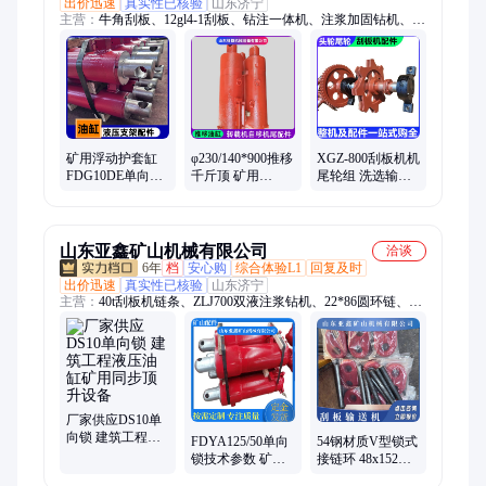
出价迅速
真实性已核验
山东济宁
主营：
牛角刮板、12gl4-1刮板、钻注一体机、注浆加固钻机、调
质煤机锻造件
矿用浮动护套缸
φ230/140*900推移
XGZ-800刮板机机
FDG10DE单向锁
千斤顶 矿用
尾轮组 洗选输送
ZY2700型自移机
FDY200/50液控单
机头轮组件 11齿
尾调高油缸
向锁 FDD80/40单
铸造热处理链轮
向锁
山东亚鑫矿山机械有限公司
洽谈
6年
档
安心购
综合体验L1
回复及时
出价迅速
真实性已核验
山东济宁
主营：
40t刮板机链条、ZLJ700双液注浆钻机、22*86圆环链、
DS10单向锁、18*64圆环链条、往复式给煤机、620/40刮板机、
铸造刮板、锻造刮板、双速绞车、调度绞车、回柱绞车、运输绞
车、煤钻杆、风钻杆、截齿、30*108圆环链、自移机尾油缸、破
碎机锤头、转载机中部槽、甲带式给煤机、给煤机驱动滚筒、皮
带机托辊、皮带机机尾
厂家供应DS10单
向锁 建筑工程液
FDYA125/50单向
54钢材质V型锁式
压油缸矿用同步
锁技术参数 矿用
接链环 48x152刮
顶升设备
同步顶升阀 建筑
板机立环 矿用输