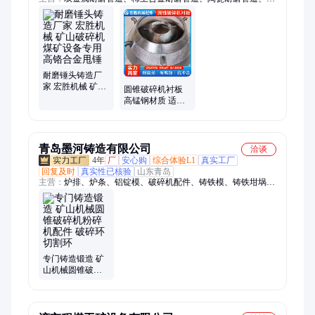
衬陶瓷耐磨管道、破碎机耐磨衬板、铸造耐磨衬板、氧化铝陶瓷
耐磨管、碳化硅陶瓷耐磨管、堆焊耐磨衬板、陶瓷贴片耐磨管
道、双金属耐磨弯头、整体陶瓷耐磨管道、自蔓燃陶瓷耐磨管、
稀土合金耐磨弯头、双金属耐磨三通
耐磨锤头铸造厂
家 宏胜机械 矿山
圆锥破碎机衬板
破碎机煤矿设备
高锰钢材质 适配
专用高铬合金甩
多种矿山破碎工
锤
况 规格齐全 发货
迅速
青岛墨河铸造有限公司
洽谈
4年
厂
安心购
综合体验L1
真实工厂
回复及时
真实性已核验
山东青岛
主营：
炉排、炉条、铝锭模、破碎机配件、铸铁模、铸铁坩埚、
铸铁锅、铸铁配重块、汽轮机隔板、耐热球墨铸铁件、灰铸铁件
专门铸造锻造 矿
山机械圆锥破碎
机粉碎机配件 破
碎环 切割环