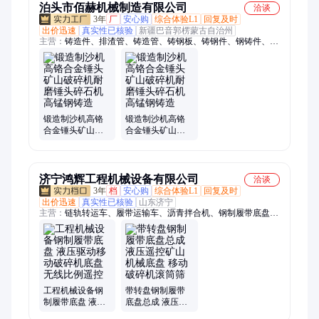
泊头市佰赫机械制造有限公司
洽谈
3年
厂
安心购
综合体验L1
回复及时
出价迅速
真实性已核验
新疆巴音郭楞蒙古自治州
主营：
铸造件、排渣管、铸造管、铸钢板、铸钢件、钢铸件、耐
热钢、耐磨钢、铸铁件、铁铸件、输送辊、耐热舟、下底板、灰
铁件、炉台板、还原罐、导向板、耐磨管、下料管、泡沫模、挡
砖圈、斜口管、炉底板、压铸件、灰铸铁
锻造制沙机高铬
锻造制沙机高铬
合金锤头矿山破
合金锤头矿山破
碎机耐磨锤头碎
碎机耐磨锤头碎
石机高锰钢铸造
石机高锰钢铸造
济宁鸿辉工程机械设备有限公司
洽谈
3年
档
安心购
综合体验L1
回复及时
出价迅速
真实性已核验
山东济宁
主营：
链轨转运车、履带运输车、沥青拌合机、钢制履带底盘、
长螺旋打桩机、光伏打桩机、沥青搅拌机、公路护栏打桩机、履
带搅拌罐车、履带底盘、护坡钻机、履带随车吊、履带吊车、四
不像运输车、四不像随车挖、四不像随车抓、四不像吊挖一体
机、三轮随车吊、履带随车挖、地基打桩机、电线杆打桩机、抗
浮锚杆打桩机、蜘蛛吊、随车挖运输车
工程机械设备钢
带转盘钢制履带
制履带底盘 液压
底盘总成 液压遥
驱动移动破碎机
控矿山机械底盘