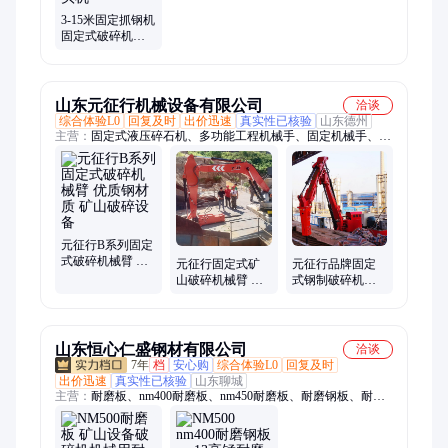
3-15米固定抓钢机
固定式破碎机械
臂 矿山清堵遥控
炮头机
山东元征行机械设备有限公司
洽谈
综合体验L0
回复及时
出价迅速
真实性已核验
山东德州
主营：
固定式液压碎石机、多功能工程机械手、固定机械手、固
定式液压破碎锤、固定式液压破碎机、固定式液压破碎站、固定
式液压机械臂、料口破碎机械手、料口碎石机械臂、多功能液压
机械臂、液压碎石机械臂、固定破碎、固定炮机
元征行B系列固定
式破碎机械臂 优
元征行固定式矿
元征行品牌固定
质钢材质 矿山破
山破碎机械臂 二
式钢制破碎机械
碎设备
次破碎钢制设备
臂 矿山破碎设备
山东恒心仁盛钢材有限公司
洽谈
7年
档
安心购
综合体验L0
回复及时
出价迅速
真实性已核验
山东聊城
主营：
耐磨板、nm400耐磨板、nm450耐磨板、耐磨钢板、耐候
钢板、MN13高锰钢板、nm500耐磨钢板、钢板切割、矿山机械
钢板、堆焊耐磨板、碳化铬耐磨板、复合耐磨板、双金属耐磨板