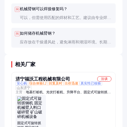
件可优先考虑进口材料。
机械臂钢可以焊接修复吗？
问
可以，但需使用匹配的焊材和工艺。建议由专业焊工
操作，焊后需进行热处理以消除应力，确保焊缝强
度。
如何储存机械臂钢？
问
应存放在干燥通风处，避免淋雨和潮湿环境。长期储
存时需涂防锈油，并定期检查表面状况。
相关厂家
济宁福沃工程机械有限公司
洽谈
安心购
综合体验L2
回复及时
出价迅速
真实性已核验
山东济宁
主营：
地基打桩机、光伏打桩机、升降平台、固定式可旋转抓钢
机、高空作业车、船吊、克令吊、车载吊机、三轮随车吊、折臂
吊、沥青洒布机、四不像运输车、履带运输车、遥控割草机、抱
夹锯、三角履带、液压挖树机、自动伐木机、自动伐树机、蜘蛛
吊车、蜘蛛起重机、船用起重机、甲板吊、船用吊机、履带吊、
随车吊改装
固定式可旋转抓