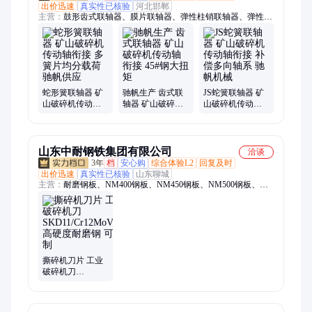
出价迅速
真实性已核验
河北邯郸
主营：
鼓形齿式联轴器、膜片联轴器、弹性柱销联轴器、弹性套
联轴器、十字滑块联轴器、梅花联轴器、星型联轴器、柱销齿式
联轴器、夹壳联轴器、链条联轴器、蛇簧弹性联轴器、蛇型弹簧
联轴器、凸缘联轴器、GIICL型鼓型齿式、齿式联轴器、XL 星
型联轴器、JQ型夹壳联轴器
蛇形簧联轴器 矿
驰帆生产 齿式联
JS蛇簧联轴器 矿
山破碎机传动轴
轴器 矿山破碎机
山破碎机传动轴
衔接 多簧片均分
传动轴衔接 45#钢
衔接 补偿多向轴
载荷 驰帆供应
大扭矩
系 驰帆机械
山东中耐钢铁集团有限公司
洽谈
3年
档
安心购
综合体验L2
回复及时
出价迅速
真实性已核验
山东聊城
主营：
耐磨钢板、NM400钢板、NM450钢板、NM500钢板、
NM600钢板、进口耐磨钢板、焊达耐磨钢板、容器钢板、锅炉钢
板、高强钢板、圆钢、工具钢圆钢、模具钢圆钢、碳素钢圆钢、
堆焊耐磨板、复合耐磨板、碳化铬耐磨板
撕碎机刀片 工业
破碎机刀
SKD11/Cr12MoV/D2
高硬度耐磨钢 可
定制