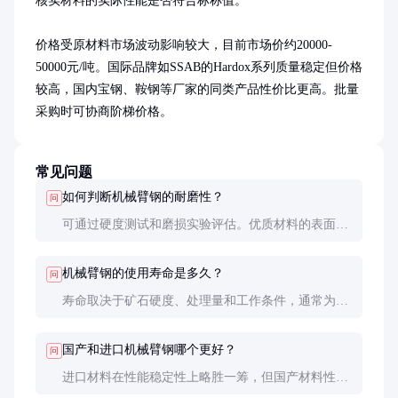
核实材料的实际性能是否符合标称值。

价格受原材料市场波动影响较大，目前市场价约20000-
50000元/吨。国际品牌如SSAB的Hardox系列质量稳定但价格
较高，国内宝钢、鞍钢等厂家的同类产品性价比更高。批量
采购时可协商阶梯价格。
常见问题
如何判断机械臂钢的耐磨性？
问
可通过硬度测试和磨损实验评估。优质材料的表面硬
度应均匀，且磨损实验后的失重率低。实际使用中，
观察耐磨层的磨损速度也是直观判断方法。
机械臂钢的使用寿命是多久？
问
寿命取决于矿石硬度、处理量和工作条件，通常为6
个月至2年。定期维护和及时修复耐磨层可显著延长
使用寿命。
国产和进口机械臂钢哪个更好？
问
进口材料在性能稳定性上略胜一筹，但国产材料性价
比更高。建议根据实际预算和工况要求选择，关键部