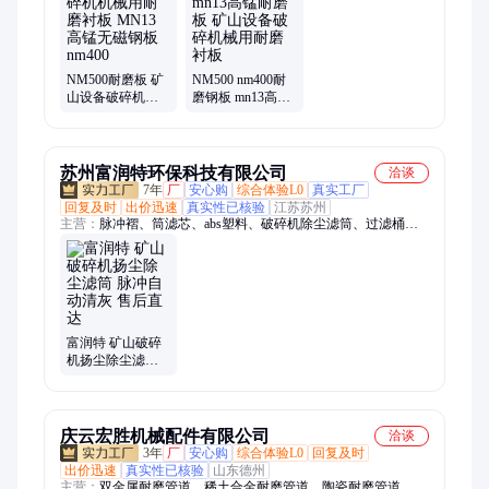
NM500耐磨板 矿
NM500 nm400耐
山设备破碎机机
磨钢板 mn13高锰
械用耐磨衬板
耐磨板 矿山设备
MN13高锰无磁钢
破碎机械用耐磨
板 nm400
衬板
苏州富润特环保科技有限公司
洽谈
7年
厂
安心购
综合体验L0
真实工厂
回复及时
出价迅速
真实性已核验
江苏苏州
主营：
脉冲褶、筒滤芯、abs塑料、破碎机除尘滤筒、过滤桶、
水泥粉、除尘褶、除尘器、喷涂房、替代袋、滤筒袋、ptfe滤
筒、ptee滤筒、滤芯环保、过滤除尘、滤筒除尘、空气除尘、卡
盘滤筒、除尘设备、过滤滤筒、环保二十、滤筒空气、过滤空
气、环保粉尘、过滤螺纹、塑料快拆
富润特 矿山破碎
机扬尘除尘滤筒
脉冲自动清灰 售
后直达
庆云宏胜机械配件有限公司
洽谈
3年
厂
安心购
综合体验L0
回复及时
出价迅速
真实性已核验
山东德州
主营：
双金属耐磨管道、稀土合金耐磨管道、陶瓷耐磨管道、钢