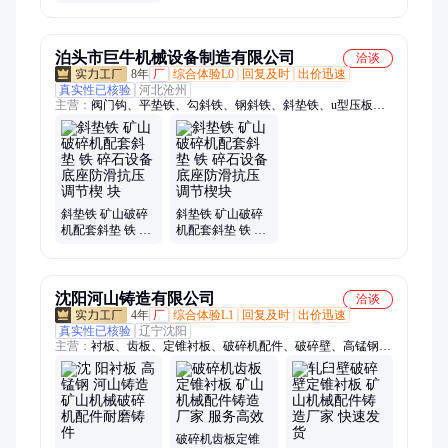
金花岗岩粉碎机
国邦
泊头市巨牛机械设备制造有限公司
洽谈
8年
厂
综合体验L0
回复及时
出价迅速
真实性已核验
河北沧州
主营：
阀门钩、平垫铁、勾斜铁、钢斜铁、斜垫铁、u型压板、
化工斜铁、斜铁机床、机械滑台、斜铁轨道、机床斜铁、斜铁车
床、铸铁斜铁、斜铁、模具压板、机床压板、调整斜铁、检查井
爬梯、F扳手、斜铁块、楔铁、斜铁片、垫铁、十字滑台、数控
滑台
斜垫铁 矿山破碎
斜垫铁 矿山破碎
机配套斜垫 铁 碎
机配套斜垫 铁 碎
石设备底座防滑
石设备底座防滑
抗压调节楔 块
抗压调节楔块
沈阳河山铸造有限公司
洽谈
4年
厂
综合体验L1
回复及时
出价迅速
真实性已核验
辽宁沈阳
主营：
衬板、齿板、定锥衬板、破碎机配件、破碎壁、高锰钢筛
板、高锰钢衬板、破碎机衬板、矿山机械配件、高锰钢齿板、圆
锥破碎机破碎壁、锤破锤头、铲齿、轧臼壁、动锥衬板、球磨机
衬板、制砂机辊皮、棒磨机衬板、耐磨板、电厂耐磨衬板、耐磨
齿板
破碎机齿板定锥