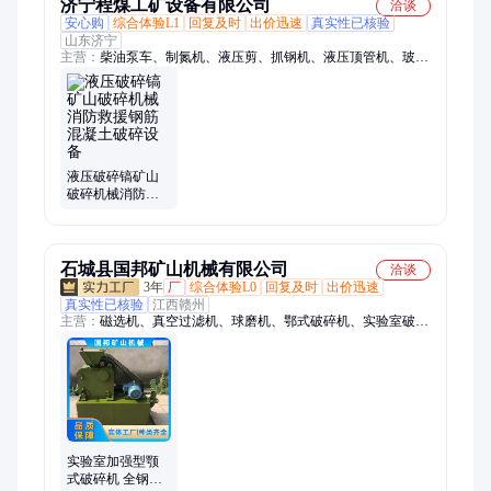
济宁程煤工矿设备有限公司
洽谈
安心购
综合体验L1
回复及时
出价迅速
真实性已核验
山东济宁
主营：
柴油泵车、制氮机、液压剪、抓钢机、液压顶管机、玻璃
吸盘、焊网机、生物质燃烧机、扫地车、划线机、渣浆泵、打桩
机、智能张拉设备、劈裂机、板换夹紧器、铣挖机、护栏清洗
机、螺旋钻机、劈裂棒、电动绳锯机、液压破拆工具组、等离子
切割机、相贯线切割机、激光切割机
液压破碎镐矿山
破碎机械消防救
援钢筋混凝土破
碎设备
石城县国邦矿山机械有限公司
洽谈
3年
厂
综合体验L0
回复及时
出价迅速
真实性已核验
江西赣州
主营：
磁选机、真空过滤机、球磨机、鄂式破碎机、实验室破碎
机、选矿摇床、搅拌筒、浮选机、滚筒洗矿机、螺旋溜槽、隔膜
跳汰机、实验室浮选槽、搅拌桶、连续浮选机、实验室球磨机、
跳汰机、粉碎机、三头研磨机、振动磨样机、立式砂泵、脱水
筛、细砂回收机、磁选管、螺旋洗砂机、洗矿机
实验室加强型颚
式破碎机 全钢合