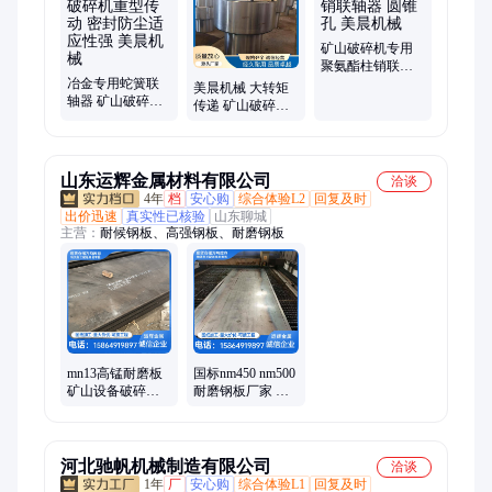
矿山破碎机专用
聚氨酯柱销联轴
冶金专用蛇簧联
器 圆锥孔 美晨机
美晨机械 大转矩
轴器 矿山破碎机
械
传递 矿山破碎机
重型传动 密封防
专用 弹性柱销齿
尘适应性强 美晨
式联轴器
机械
山东运辉金属材料有限公司
洽谈
4年
档
安心购
综合体验L2
回复及时
出价迅速
真实性已核验
山东聊城
主营：
耐候钢板、高强钢板、耐磨钢板
mn13高锰耐磨板
国标nm450 nm500
矿山设备破碎机
耐磨钢板厂家 矿
械用耐磨衬板
山设备破碎机械
NM500 nm360耐
用NM360耐磨衬
磨钢板
板
河北驰帆机械制造有限公司
洽谈
1年
厂
安心购
综合体验L1
回复及时