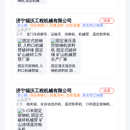
钢机 固定机械臂
入料口破碎臂 矿
山破碎机械设备
济宁福沃工程机械有限公司
洽谈
安心购
综合体验L3
回复及时
出价迅速
真实性已核验
山东济宁
主营：
龙门吊殡葬车、运输车、挖树机、机械臂、遥控割草机、
抱夹锯、随车吊、汽车吊、蜘蛛吊、船吊、克令吊、6吨船用吊
机、升降平台、沥青搅拌机、三轮随车吊、折臂吊、光伏打桩
机、随车挖、车载吊机、沥青洒布机、高空作业车、25吨船吊、
全自动伐木机、四不像运输车
固定式抓钢机 入
固定液压遥控抓
料口机械臂破碎
钢机抓料机 固定
锤 固定矿山破碎
式破碎锤 矿山机
工作臂厂家
械臂生产厂家
济宁福沃工程机械有限公司
洽谈
安心购
综合体验L2
回复及时
出价迅速
真实性已核验
山东济宁
主营：
抱夹锯、全自动伐木机、遥控割草机、15米固定抓钢机、
挖树机、船吊、克令吊、随车吊、吊车、汽车吊、车载吊机、升
降平台、四不像、随车挖、蜘蛛起重机、履带拉伸机、螺旋打桩
机、光伏打桩机、皮带拉伸机、沥青洒布机、运输车、沥青搅拌
机、高空作业车、三轮随车吊、蜘蛛吊、折臂吊