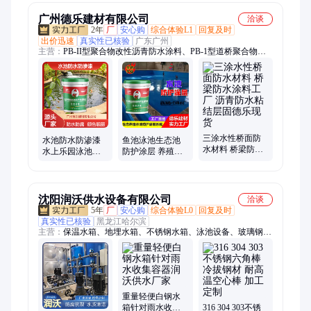
广州德乐建材有限公司
洽谈
2年
厂
安心购
综合体验L1
回复及时
出价迅速
真实性已核验
广东广州
主营：
PB-II型聚合物改性沥青防水涂料、PB-1型道桥聚合物改
性沥青防水涂料、反射隔热防水涂料、高聚物改性沥青防水涂
料、水性沥青基防水涂料、防水涂料、路桥防水、JS防水
三涂水性桥面防
水池防水防渗漆
鱼池泳池生态池
水材料 桥梁防水
水上乐园泳池漆
防护涂层 养殖池
涂料工厂 沥青防
批发 耐泡不掉漆
消防水池防水漆
水粘结层固德乐
颜色靓丽
防霉防污耐泡防
现货
水
沈阳润沃供水设备有限公司
洽谈
5年
厂
安心购
综合体验L0
回复及时
真实性已核验
黑龙江哈尔滨
主营：
保温水箱、地埋水箱、不锈钢水箱、泳池设备、玻璃钢模
压水箱、装配式搪瓷水箱、钢板无焊接水箱
重量轻便白钢水
箱针对雨水收集
316 304 303不锈