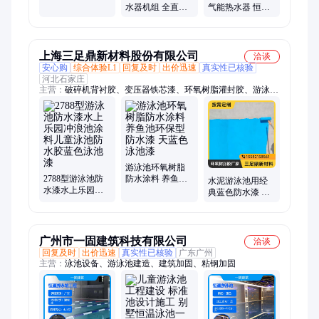
专用恒温空气能
水器机组 全直流
气能热水器 恒温
一体机
变频超低温空气
节能省电 免费安
源热水器
装
上海三足鼎新材料股份有限公司
洽谈
安心购
综合体验L1
回复及时
出价迅速
真实性已核验
河北石家庄
主营：
破碎机背衬胶、变压器铁芯漆、环氧树脂灌封胶、游泳池
防水涂料、环氧树脂防水防腐涂料、胶粘石胶水、道钉锚固剂、
环氧树脂灌浆料、环氧砂浆、养鱼池防水漆
游泳池环氧树脂
2788型游泳池防
防水涂料 养鱼池
水泥游泳池用经
水漆水上乐园冲
环保型防水漆 天
典蓝色防水漆 环
浪池涂料儿童泳
蓝色泳池漆
保型泳池漆 水上
池防水胶蓝色泳
乐园防水装饰涂
池漆
料
广州市一固建筑科技有限公司
洽谈
回复及时
出价迅速
真实性已核验
广东广州
主营：
泳池设备、游泳池建造、建筑加固、粘钢加固