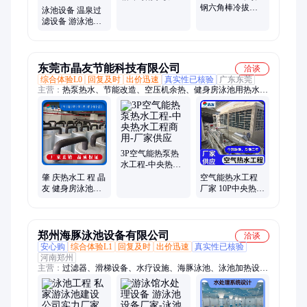
容器润沃供水厂
钢六角棒冷拔钢
泳池设备 温泉过
家
材 耐高温空心棒
滤设备 游泳池过
加工定制
滤器 水处理循环
设备工厂
东莞市晶友节能科技有限公司
洽谈
综合体验L0
回复及时
出价迅速
真实性已核验
广东东莞
主营：
热泵热水、节能改造、空压机余热、健身房泳池用热水工
程、商用太阳能、太阳能热水、烘干房节能、商用空压机、老化
房节能、太阳能热泵、热水工程标书、热水工程方案、电厂循环
水泵、循环水泵节能、利用工程水箱、热水工程施工、热水工程
水箱、热水工程控制、空气能热泵一体机、空气能热泵烘干机、
空气能热泵供暖机
3P空气能热泵热
水工程-中央热水
工程商用-厂家供
肇 庆热水工 程 晶
空气能热水工程
应
友 健身房泳池用
厂家 10P中央热水
节能热 水工程设
工程商用燃气节
计
能环保 供暖系统
郑州海豚泳池设备有限公司
洽谈
安心购
综合体验L1
回复及时
出价迅速
真实性已核验
河南郑州
主营：
过滤器、滑梯设备、水疗设施、海豚泳池、泳池加热设
备、消毒设备、水上滑梯、恒温除湿设备、人工造浪设备、水上
乐园设备、空气源恒温热泵、玻璃钢巨型滑道