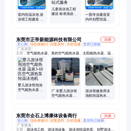
儿童游泳池工程
建设 标准池设计
室内恒温泳池 游
一固专业建造室
施工 别墅恒温泳
泳馆工程建造 标
内外别墅恒温游
池一站式服务
准尺寸及整套设
泳池 亚克力泳池
备安装
民宿露天池等工
程
东莞市正帝新能源科技有限公司
洽谈
安心购
综合体验L0
回复及时
出价迅速
资质已核验
广东东莞
主营：
空气能热水器、美的空气能热水器、太阳能热水器、温泉
泳池恒温变频空气能热水器、格力空气能热水器、平板太阳能热
水器、真空管太阳能热水器、空气源热泵、空气能热水安装工
程、空气能供暖采暖热泵、空气源地暖热泵、超低温空气源热泵
热水器、空气能安装调试维修、宾馆酒店沐足空气能热水器、空
气能商用中央热水工程、家用太阳能热水器、商用太阳能热水安
装工程、酒店宾馆学校太阳能热水器、公寓宿舍医院太阳能热水
婴儿游泳馆泡池
空气能热水器 温
器、太阳能热水器安装调试维修、家用空气能热水器、公寓宿舍
广 东婴儿游泳馆
游泳馆健身房泳
泉3-60匹空气源热
医院学校空气能热水器、高温烘干空气能热泵、空气能热泵热水
空气能热水器厂
池机恒温热水系
泵恒温泳池机
家 婴儿泳池空气
统 体育馆空气能
器一体机、方形304不锈钢保温水箱
源热泵设备安装
热泵节能设备
东莞市企石上博康体设备商行
洽谈
安心购
综合体验L0
回复及时
出价迅速
真实性已核验
广东珠海
主营：
游泳池工程、游泳池设备、游泳池恒温热泵、别墅游泳池