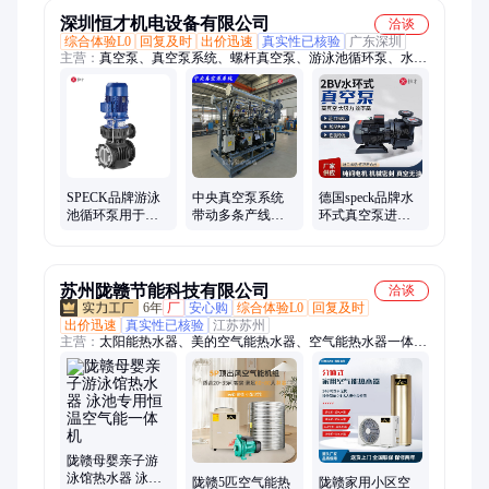
深圳恒才机电设备有限公司
洽谈
综合体验L0
回复及时
出价迅速
真实性已核验
广东深圳
主营：
真空泵、真空泵系统、螺杆真空泵、游泳池循环泵、水环
真空泵、罗茨真空泵、旋片真空泵、真空泵机组、无油真空泵、
集中抽真空、真空泵方案
SPECK品牌游泳
中央真空泵系统
德国speck品牌水
池循环泵用于小
带动多条产线集
环式真空泵进口
型游泳 池、私人
中抽真空无油污
上偏心33mbar高
游 泳池
染罗茨水环机组
真空度
节能
苏州陇赣节能科技有限公司
洽谈
6年
厂
安心购
综合体验L0
回复及时
出价迅速
真实性已核验
江苏苏州
主营：
太阳能热水器、美的空气能热水器、空气能热水器一体
机、工地空气能热水器、空气能热水器、酒店宾馆热水器
陇赣母婴亲子游
泳馆热水器 泳池
陇赣5匹空气能热
陇赣家用小区空