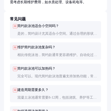
需考虑长期维护费用，如水质处理、设备耗电等。
常见问题
简约款泳池适合小空间吗？
问
是的，简约设计尤其适合小空间。通过合理的形状规
划和镜面水效果，可以在视觉上扩大空间感。最小尺
寸可达3x6米，仍能提供良好的游泳体验。
维护简约款泳池复杂吗？
问
相比传统泳池，简约款通常更容易维护。自动化过滤
系统和简洁的结构设计减少了清洁死角，每周只需1-
2次基本维护即可保持水质清洁。
简约款泳池可以加热吗？
问
完全可以。现代简约款泳池普遍支持加热功能，常见
的有电加热、太阳能加热和热泵加热三种方式。太阳
能方案最环保但受天气影响较大。
建造周期需要多久？
问
混凝土泳池通常需要8-12周，包括浇筑、养护等工
序。预制玻璃纤维泳池安装最快，2-4周即可完成。
具体时间还受场地条件和当地气候影响。