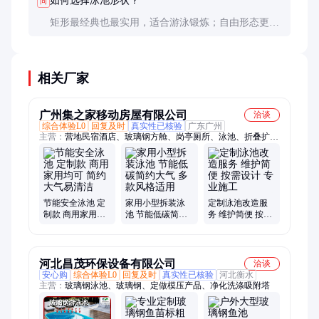
如何选择泳池形状？
问
矩形最经典也最实用，适合游泳锻炼；自由形态更具
艺术感但维护稍复杂。建议根据场地尺寸和主要用途
决定，也可咨询专业设计师的意见。
相关厂家
广州集之家移动房屋有限公司
洽谈
综合体验L0
回复及时
真实性已核验
广东广州
主营：
营地民宿酒店、玻璃钢方舱、岗亭厕所、泳池、折叠扩展
房、医疗厢
节能安全泳池 定
家用小型拆装泳
定制泳池改造服
制款 商用家用均
池 节能低碳简约
务 维护简便 按需
可 简约大气易清
大气 多款风格适
设计 专业施工
洁
用
河北昌茂环保设备有限公司
洽谈
安心购
综合体验L0
回复及时
真实性已核验
河北衡水
主营：
玻璃钢泳池、玻璃钢、定做模压产品、净化洗涤吸附塔