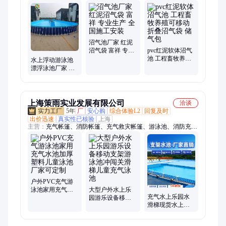
袋、帆布养鱼池、桥梁预压水袋、车载水袋、水囊、水袋、咸菜
池
沼气池厂家 红泥
沼气袋 富祥 专业
pvc红泥软体沼气
生产 全国施工安
池 工程畜牧养殖
水上浮动游泳池
装
可移动折叠沼气
漂浮泳池厂家 富
袋 储气包
祥环保专业定制
上海策雨实业发展有限公司
洽谈
5年
厂
安心购
综合体验L2
回复及时
出价迅速
真实性已核验
上海
主营：
充气帐篷、消防帐篷、充气救灾帐篷、游泳池、消防充气
帐篷、消防救生气垫、消防逃生演习帐篷、医疗充气帐篷、医用
充气帐篷、军事演习假目标、星空房、泡泡屋、露营帐篷、假目
标、PC星空房
户外PVC充气游
泳池家用充气水
大型户外水上乐
充气水上乐园水
池加厚塑料儿童
园游乐设备移动
滑梯现货水上闯
泳池厂家可定制
支架游泳池冲闯
关玩具水池游泳
关滑梯儿童充气
池库存现货工厂
泳池