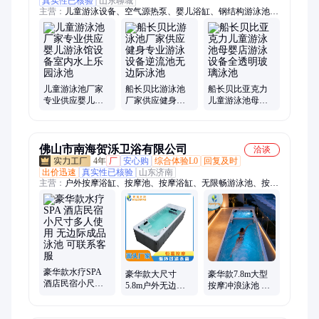
真实性已核验
山东聊城
主营：
儿童游泳设备、空气源热泵、婴儿浴缸、钢结构游泳池、
亚克力泳池、儿童游泳池、婴儿游泳池、健身房泳池、民宿游泳
池、无边际游泳池、国标游泳池、游泳池定制、异形游泳池、钢
板游泳池、土建游泳池、游泳池改造、恒温游泳池、酒店泳池、
水上乐园设备、儿童游泳训练池、儿童游泳馆加热设备、庆东燃
油锅炉、庆东燃气锅炉、成人游泳设备、按摩浴缸
儿童游泳池厂家
船长贝比游泳池
船长贝比亚克力
专业供应婴儿游
厂家供应健身专
儿童游泳池母婴
泳馆设备室内水
业游泳设备逆流
店游泳设备全透
上乐园泳池
池无边际泳池
明玻璃泳池
佛山市南海贺泺卫浴有限公司
洽谈
4年
厂
安心购
综合体验L0
回复及时
出价迅速
真实性已核验
山东济南
主营：
户外按摩浴缸、按摩池、按摩浴缸、无限畅游泳池、按摩
泳池、冲浪泳池、冲浪游泳池、无边际游泳池、多人游泳池、无
边际冲浪泳池、亚克力游泳池、亚克力按摩浴缸、多人按摩浴
缸、spa按摩池、SPA按摩浴缸、spa按摩浴池、桑拿房、实木桑
拿房、淋浴房、干蒸房、干蒸房定制、广东按摩浴缸、水疗浴
缸、恒温按摩浴缸、水疗按摩池
豪华款水疗SPA
豪华款大尺寸
豪华款7.8m大型
酒店民宿小尺寸
5.8m户外无边际
按摩冲浪泳池 别
多人使用 无边际
冲浪式带有按摩
墅度假村无边际
成品泳池 可联系
功能酒店泳池
游泳池 标准配置
客服