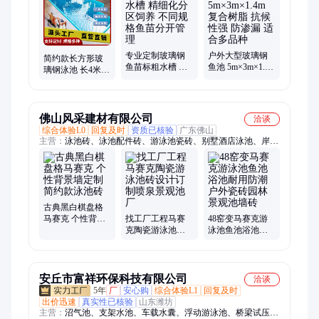
专业定制玻璃钢
户外大型玻璃钢
简约款长方形玻
鱼苗标粗水槽 精
鱼池 5m×3m×1.4m
璃钢泳池 长4米宽
细化分区饲养 不
复合树脂 抗候性
2.5米 深1.2米 家
同规格鱼苗分开
强 防渗漏 适合多
庭休闲
管理
品种
佛山风采建材有限公司
洽谈
综合体验L0
回复及时
资质已核验
广东佛山
主营：
泳池砖、泳池配件砖、游泳池瓷砖、别墅酒店泳池、岸边
抓手瓷砖
古典黑白棋盘格
马赛克 个性背景
找工厂工程马赛
48窑变马赛克游
墙定制 简约款泳
克陶瓷游泳池砖
泳池鱼池浴池耐
池砖
设计订制喷泉景
用防潮户外瓷砖
观池厂
园林景观池墙砖
安丘市富祥环保科技有限公司
洽谈
5年
厂
安心购
综合体验L1
回复及时
出价迅速
真实性已核验
山东潍坊
主营：
沼气池、支架水池、车载水囊、浮动游泳池、桥梁试压水