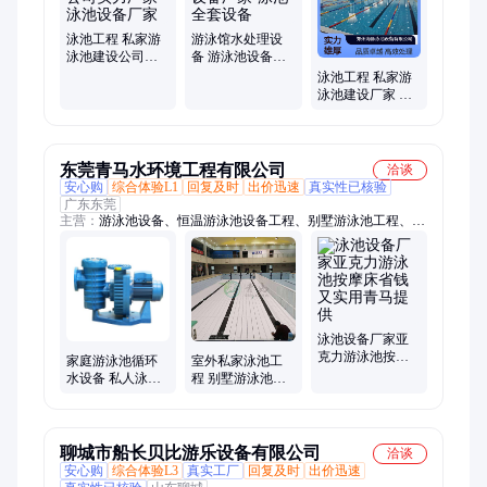
泳池工程 私家游
游泳馆水处理设
泳池建设公司实
备 游泳池设备厂
力厂家 泳池设备
家-泳池全套设备
泳池工程 私家游
厂家
泳池建设厂家 水
处理系统设计施
工
东莞青马水环境工程有限公司
洽谈
安心购
综合体验L1
回复及时
出价迅速
真实性已核验
广东东莞
主营：
游泳池设备、恒温游泳池设备工程、别墅游泳池工程、私
家游泳池工程、私人泳池设备工程、学校游泳池工程、游泳池工
程、恒温泳池工程、泳池水处理工程、游泳池吸污机、水疗工程
建造、室内恒温游泳馆
泳池设备厂家亚
克力游泳池按摩
家庭游泳池循环
室外私家泳池工
床省钱又实用青
水设备 私人泳池
程 别墅游泳池工
马提供
水疗设备安装工
程 泳 池恒温恒湿
程
设计
聊城市船长贝比游乐设备有限公司
洽谈
安心购
综合体验L3
真实工厂
回复及时
出价迅速