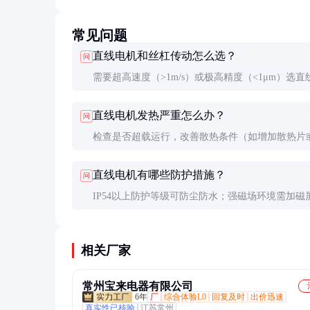
常见问题
直线电机和丝杠传动怎么选？
问
需要超高速度（>1m/s）或极高精度（<1μm）选直
机；普通精度和速度要求且预算有限时，滚珠丝杠
直线电机发热严重怎么办？
问
济。
检查是否超载运行，改善散热条件（如增加散热片
风冷），必要时降低负载或改用更大规格电机。
直线电机有哪些防护措施？
问
IP54以上防护等级可防尘防水；强磁场环境需加磁
腐蚀性环境应选择不锈钢外壳型号。
相关厂家
常州宝来电器有限公司
6年
厂
综合体验L0
回复及时
出价迅速
真实性已核验
江苏常州