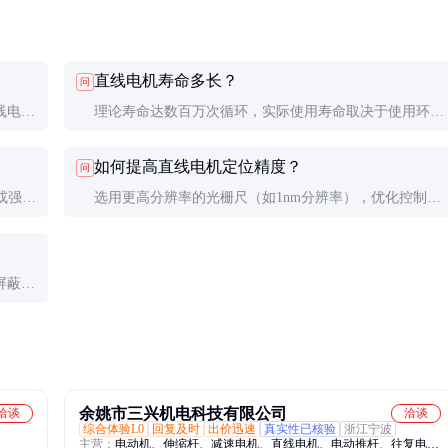
直线电机寿命多长？
问
线电
理论寿命达数百万次循环，实际使用寿命取决于使用环境
更经
和维护状况，通常5-10年。
如何提高直线电机定位精度？
问
或强制
选用更高分辨率的光栅尺（如1nm分辨率），优化控制算
法，加强机械结构刚性，减少振动干扰。
屏蔽；
余姚市三兴机电科技有限公司
洽谈
洽谈
综合体验L0
回复及时
出价迅速
真实性已核验
浙江宁波
主营：
电动机、伸缩杆、减速电机、直线电机、电动推杆、往复电