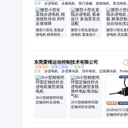
主营：
步进电机、永磁电机、医疗器械、直线电机、直流电机
减速、无刷电机、混合电机、电机驱动器
微型小型化 直线步
微型小型化直线步
微型小型化直
进电机 精准线性传
进电机 紧凑设计 多
进电机 高负载
动 闭环反馈保障
场景灵活适配
控制 工业自
选
东莞爱维运动控制技术有限公司
回复及时
资质已核验
广东东莞
主营：
步进电机、步进驱动器、丝杆电机、总线驱动器、Profin
电机、总线步进
20小型精密闭环固
定轴丝杆步进电机
20小型精密闭环固
微型直线电机
定轴丝杆步进电机
20/28/42/57
微型直线推杆电缸
定轴丝杆步进
电动缸气缸
微型直线推杆
电动缸气缸