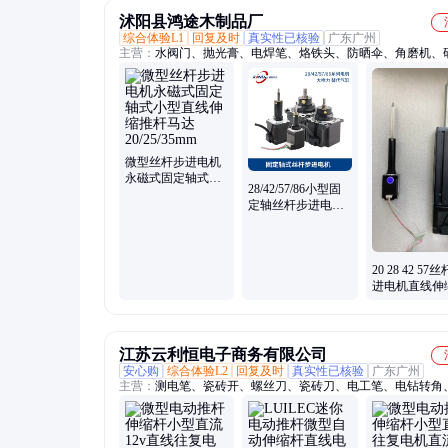
沭阳县鸿途木制品厂
综合体验L1
回复及时
真实性已核验
广东广州
主营：
水阀门、抛光膏、电焊笔、烙铁头、防晒伞、角磨机、
膏、小台钳、热熔胶、电磨机、磨钻头、电扳手、止回阀、砂
纸画毡、砂纸片、粘毛器、打印纸、植绒砂、插销门、练字纸
车、摆件车、开孔器、百叶轮
微型丝杆步进电机
永磁式固定轴式小
28/42/57/86小型固
型直线伸缩推杆马
定轴丝杆步进电机
达20/25/35mm
微型直线推杆电缸
电动缸气缸
20 28 42 57
进电机直线伸
杆升降控制器
电动缸小型
江苏云利恒电子商务有限公司
安心购
综合体验L2
回复及时
真实性已核验
广东广州
主营：
测电笔、瓷砖开、螺丝刀、瓷砖刀、电工笔、电钻转角
拐弯、电钻拐角、数显电工、划厚瓷砖、拐弯钻头、金刚石划
拐角弯、电钻万向弯曲、多彩电笔水晶