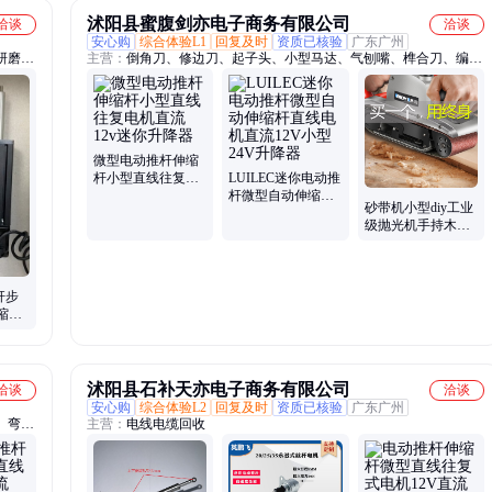
沭阳县蜜腹剑亦电子商务有限公司
洽谈
洽谈
安心购
综合体验L1
回复及时
资质已核验
广东广州
研磨
主营：
倒角刀、修边刀、起子头、小型马达、气刨嘴、榫合刀、编码
磨头、
器、切割机、结构胶、斜角刀、打胶枪、拼板刀、榫眼刀、压胶枪、
、三轮
极喷嘴、开槽刀、修边机、千斤顶、散热风扇、六角批头、批头风
炮、木工铣刀、打胶神器、煤气割嘴、割枪配件、横流风机
微型电动推杆伸缩
杆小型直线往复电
LUILEC迷你电动推
机直流12v迷你升降
杆微型自动伸缩杆
砂带机小型diy工业
器
直线电机直流12V
级抛光机手持木工
小型24V升降器
打磨机磨刀器电动
沙带磨光机
丝杆步
缩推
微型
沭阳县石补天亦电子商务有限公司
洽谈
洽谈
安心购
综合体验L2
回复及时
资质已核验
广东广州
、弯头
主营：
电线电缆回收
、电动