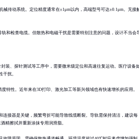
远超机械传动系统。定位精度通常在±1μm以内，高端型号可达±0.1μm。无接
导轨和检查电缆。但散热和电磁干扰是需要特别注意的问题，设计不当会
片封装、探针测试等工序中，需要微米级定位和高速往复运动。医疗设备
干扰。

精度特性。近年来在3D打印、激光加工等新兴领域也有快速增长的应用。
和连接器是关键，频繁弯折可能导致线缆断裂。导轨需保持清洁，建议每
水酒精擦拭并重新涂抹专用润滑脂。

见故障原因，需确保散热通道畅通。环境温度超过40℃时应考虑增加强制