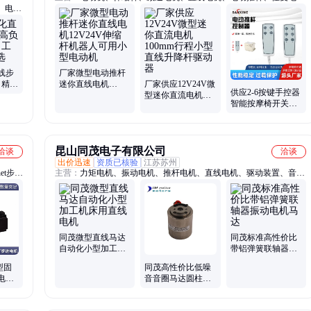
、电机
机、迷你推杆电机、三兴电机马达、静音伸缩电机、有刷直流电机、
密室电机马达、往复伸缩电机、迷你直流电机、按摩椅变压器、反复
伸缩电机、升降器推杆电机、开关电源控制器、开关电源适配器、杆
控二配控制器、直流电机升降器
线步
厂家微型电动推杆
 精准
迷你直线电机
厂家供应12V24V微
供应2-6按键手控器
动化优
12V24V伸缩杆机器
型迷你直流电机
智能按摩椅开关沐
人可用小型电动机
100mm行程小型直
足沙发电动推杆控
线升降杆驱动器
制器遥控
昆山同茂电子有限公司
洽谈
洽谈
出价迅速
资质已核验
江苏苏州
et步进
主营：
力矩电机、振动电机、推杆电机、直线电机、驱动装置、音圈
电机、电机平台、线性电机、音波马达、推杆马达、保障马达、直线
马达、音圈马达、工艺线性马达
同茂微型直线马达
同茂标准高性价比
自动化小型加工机
带铝弹簧联轴器振
床用直线电机
动电机马达
小型固
同茂高性价比低噪
电机
音音圈马达圆柱型
电缸
音圈电机