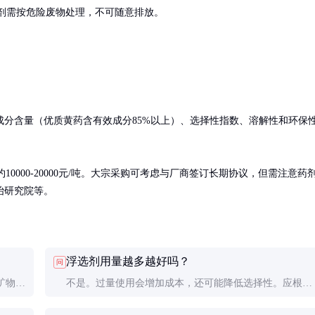
药剂需按危险废物处理，不可随意排放。
分含量（优质黄药含有效成分85%以上）、选择性指数、溶解性和环保
剂约10000-20000元/吨。大宗采购可考虑与厂商签订长期协议，但需注意药
冶研究院等。
浮选剂用量越多越好吗？
问
矿物学
不是。过量使用会增加成本，还可能降低选择性。应根据
试验确定最佳用量，通常有一个临界值。