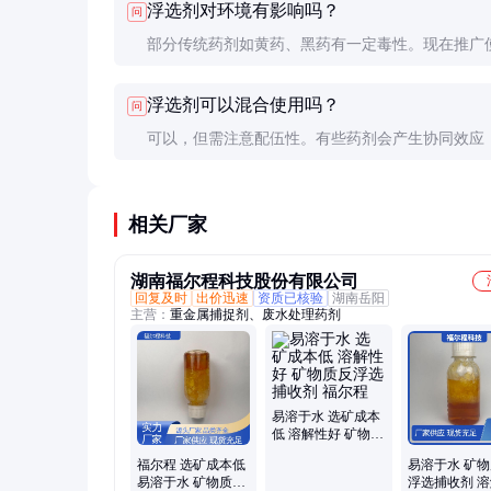
浮选剂对环境有影响吗？
问
部分传统药剂如黄药、黑药有一定毒性。现在推广
保型药剂如酯类捕收剂，毒性低且易降解。
浮选剂可以混合使用吗？
问
可以，但需注意配伍性。有些药剂会产生协同效应
则会相互抑制。建议先做配伍试验。
相关厂家
湖南福尔程科技股份有限公司
回复及时
出价迅速
资质已核验
湖南岳阳
主营：
重金属捕捉剂、废水处理药剂
易溶于水 选矿成本
低 溶解性好 矿物质
反浮选捕收剂 福尔
福尔程 选矿成本低
易溶于水 矿
程
易溶于水 矿物质反
浮选捕收剂 