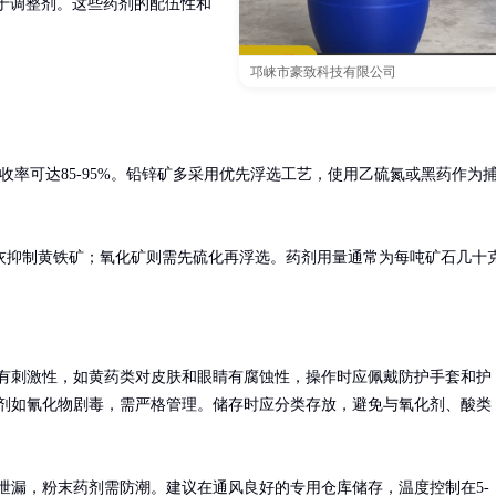
于调整剂。这些药剂的配伍性和
邛崃市豪致科技有限公司
收率可达85-95%。铅锌矿多采用优先浮选工艺，使用乙硫氮或黑药作为
灰抑制黄铁矿；氧化矿则需先硫化再浮选。药剂用量通常为每吨矿石几十
有刺激性，如黄药类对皮肤和眼睛有腐蚀性，操作时应佩戴防护手套和护
剂如氰化物剧毒，需严格管理。储存时应分类存放，避免与氧化剂、酸类
泄漏，粉末药剂需防潮。建议在通风良好的专用仓库储存，温度控制在5-