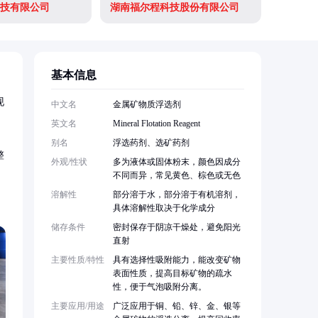
技有限公司
湖南福尔程科技股份有限公司
基本信息
现
中文名
金属矿物质浮选剂
英文名
Mineral Flotation Reagent
别名
浮选药剂、选矿药剂
整
外观/性状
多为液体或固体粉末，颜色因成分
不同而异，常见黄色、棕色或无色
溶解性
部分溶于水，部分溶于有机溶剂，
具体溶解性取决于化学成分
储存条件
密封保存于阴凉干燥处，避免阳光
直射
主要性质/特性
具有选择性吸附能力，能改变矿物
表面性质，提高目标矿物的疏水
性，便于气泡吸附分离。
主要应用/用途
广泛应用于铜、铅、锌、金、银等