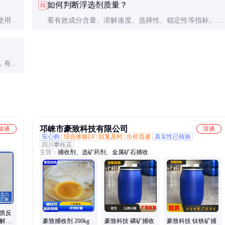
如何判断浮选剂质量？
问
使用环
看有效成分含量、溶解速度、选择性、稳定性等指标。建
议索要质检报告并进行小试验证。
，有些
邛崃市豪致科技有限公司
洽谈
洽谈
安心购
综合体验L0
回复及时
出价迅速
真实性已核验
四川攀枝花
主营：
捕收剂、选矿药剂、金属矿石捕收
物质反
溶解性
豪致捕收剂 200kg
豪致科技 磷矿捕收
豪致科技 钛铁矿捕