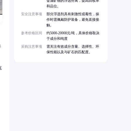
金属矿物的浮选分离，提高回收率
和品位。
安全注意事项
部分浮选剂具有刺激性或毒性，操
作时需佩戴防护装备，避免直接接
触。
参考价格区间
约5000-20000元/吨，具体价格取决
于成分和纯度
捕
采购注意事项
需关注有效成分含量、选择性、环
保性能以及与矿石的匹配度。
克