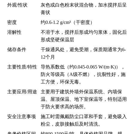
外观/性状
灰色或白色粉末状混合物，加水搅拌后呈
膏状
密度
约0.6-1.2 g/cm³（干密度）
溶解性
不溶于水，搅拌后形成均匀浆体，固化后
形成坚硬保温层
储存条件
干燥通风处，避免受潮，保质期通常为6-
12个月
主要性质/特性
导热系数低（约0.045-0.065 W/(m·K)），
防火等级高（A级不燃），抗裂性好，施
工方便，环保无毒。
主要应用/用途
主要用于建筑外墙外保温系统、内墙保
温、屋顶保温、地下室保温等，特别适用
于防火要求高的场所。
安全注意事项
施工时需佩戴防尘口罩和手套，避免吸入
粉尘，皮肤接触后及时清洗。
参考价格区间
约800-1500元/吨，具体价格因品牌、规