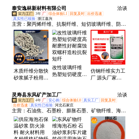
插柔性企口
泰安逸林新材料有限公司
洽谈
3年
厂
综合体验L1
回复及时
出价迅速
真实性已核验
浙江嘉兴
主营：
聚丙烯纤维、抗裂纤维、短切玻璃纤维、防火
保温纤维、玻璃纤维毡布、塑钢纤维、聚丙烯网状纤
维、玄武岩纤维、聚丙烯腈纤维、纤维素纤维、聚酯
纤维、聚丙烯粗纤维、改性玻璃纤维、玻纤粉、木质
素纤维、钢纤维、聚乙烯醇纤维、混凝土纤维
改性玻璃纤维
木质纤维分散快
仿钢纤维实力工
热塑短切硬度高
砂浆腻子粉用木
厂 源头厂家提
耐磨性好耐腐蚀
质素纤维建材用
高耐久性聚丙烯
双螺杆造粒抗裂
防火保温矿物纤
粗纤维生产厂家
灵寿县东风矿产加工厂
短纤
洽谈
维
4年
厂
安心购
综合体验L0
真实工厂
回复及时
出价迅速
真实性已核验
河北石家庄
主营：
石油焦、石墨粉、膨胀石墨、矿物纤维、海泡
石、云母、蛭石、橡胶颗粒、轮胎粉、漂珠、重晶
石、膨润土、碳酸钙、叶腊石、人造石墨、鳞片石
墨、木质纤维、喷涂棉、钾长石、氧化铝、铝矾土、