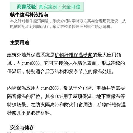
商家经验
真实案例 · 安全可信
犊牛腹泻补液指南
本文针对犊牛腹泻问题，系统介绍科学补液方案与合理用药建议，从
电解质配比到辅助治疗，帮助养殖者快速应对犊牛脱水危机。
主要用途
建筑外墙外保温系统是
矿物纤维保温砂浆
的最大应用领
域，占比约60%。它可直接涂抹在墙体表面，形成连续的
保温层，特别适合异形结构和复杂节点的保温处理。

内墙保温应用占比约30%，常见于分户墙、电梯井等需要
隔音保温的部位。其余10%用于屋顶保温、地下室保温等
特殊场景。在防火隔离带和防火门窗周边，矿物纤维保温
砂浆几乎是必选材料。
安全与储存