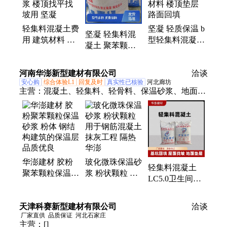
轻集料混凝土费
坚凝 轻质保温 b
坚凝 轻集料混
用 建筑材料 聚
型轻集料混凝土
凝土 聚苯颗粒
苯颗粒保温砂浆
费用 建筑材料
保温砂浆 建筑
楼顶找平找坡用
楼顶垫层路面回
材料
河南华澎新型建材有限公司
坚凝
填
洽谈
安心购
综合体验L1
回复及时
真实性已核验
河北廊坊
主营：
混凝土、轻集料、轻骨料、保温砂浆、地面垫
层、复合泡沫
华澎建材 胶粉
玻化微珠保温砂
轻集料混凝土
聚苯颗粒保温砂
浆 粉状颗粒 用
LC5.0卫生间泡
浆 粉体 钢结构
于钢筋混凝土抹
沫回填土干拌复
建筑的保温层
灰工程 隔热 华
合轻质楼顶垫层
天津科赛新型建材有限公司
品质优良
澎
洽谈
找平
厂家直供
品质保证
河北石家庄
主营：
[]