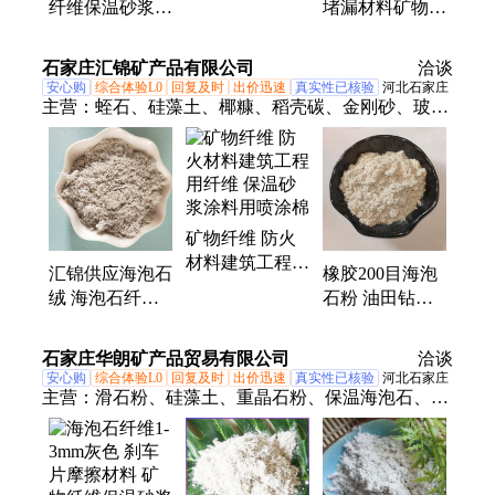
纤维保温砂浆海
堵漏材料矿物纤
合改性纤维
泡石粉 保温隔
维 矿物棉 保温
热 规格齐全
砂浆 抗裂性强
石家庄汇锦矿产品有限公司
洽谈
安心购
综合体验L0
回复及时
出价迅速
真实性已核验
河北石家庄
主营：
蛭石、硅藻土、椰糠、稻壳碳、金刚砂、玻璃
粉、麦饭石、火山石、重晶石、高岭土、白炭黑、玻
璃砂、贝壳粉、氧化铁、重钙、沸石
矿物纤维 防火
材料建筑工程用
汇锦供应海泡石
橡胶200目海泡
纤维 保温砂浆
绒 海泡石纤维
石粉 油田钻井
涂料用喷涂棉
特种矿物纤维保
海泡石矿物纤维
温砂浆
涂料用保温砂浆
石家庄华朗矿产品贸易有限公司
洽谈
安心购
综合体验L0
回复及时
出价迅速
真实性已核验
河北石家庄
主营：
滑石粉、硅藻土、重晶石粉、保温海泡石、配
重铁砂、蛭石粉、萤石粉、重钙粉、氧化钙、麦饭石
球、电气石粉、重质碳酸钙、海泡石纤维、莫来砂、
膨润土、漂珠、贝壳彩片、云母、石英砂、蛭石、木