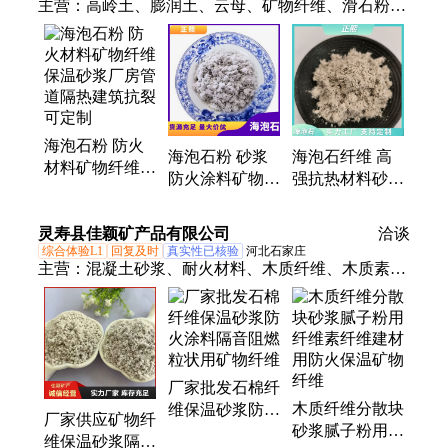
主营：
高岭土、膨润土、云母、矿物纤维、滑石粉、
重晶石、碳酸钙、硅灰粉、白炭黑、玻璃粉、金刚
砂、蛭石、彩色树皮、喜马拉雅盐、硅藻土、陶瓷
砂、麦饭石
海泡石粉 防火
海泡石粉 砂浆
海泡石纤维 高
材料矿物纤维保
防火涂料矿物纤
强抗热材料砂浆
温砂浆厂房管道
维玄武岩保温隔
保温防火涂料用
隔热建筑抗裂可
音降噪脱色油田
1-3mm 矿物纤
灵寿县佳颖矿产品有限公司
定制
洽谈
助剂
维喷涂棉
综合体验L1
回复及时
真实性已核验
河北石家庄
主营：
混凝土砂浆、耐火材料、木质纤维、木质素纤
维
厂家批发石棉纤
木质纤维分散块
维保温砂浆防火
厂家供应矿物纤
砂浆腻子粉用纤
涂料隔音阻燃粒
维保温砂浆隔音