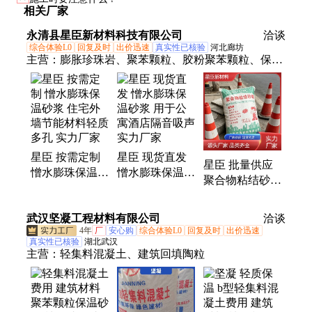
相关厂家
永清县星臣新材料科技有限公司
洽谈
综合体验L0
回复及时
出价迅速
真实性已核验
河北廊坊
主营：
膨胀珍珠岩、聚苯颗粒、胶粉聚苯颗粒、保温
砂浆专用胶粉、聚苯颗粒保温砂浆、SF憎水膨珠保温
砂浆、玻化微珠保温砂浆、无机轻集料保温砂浆、憎
水膨珠保温砂浆、粘接砂浆、聚合物抗裂砂浆、园艺
珍珠岩、轻质石膏专用玻化微珠、闭孔玻化微珠、外
墙专用灰腻子、B型轻集料混凝土、A型轻集料混凝
星臣 按需定制
星臣 现货直发
土、LC5.0轻集料混凝
星臣 批量供应
憎水膨珠保温砂
憎水膨珠保温砂
聚合物粘结砂浆
浆 住宅外墙节
浆 用于公寓酒
抗冻融耐老化抗
能材料轻质多孔
店隔音吸声 实
紫外线 免费寄
武汉坚凝工程材料有限公司
实力厂家
力厂家
洽谈
样
4年
厂
安心购
综合体验L0
回复及时
出价迅速
真实性已核验
湖北武汉
主营：
轻集料混凝土、建筑回填陶粒