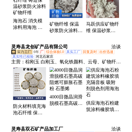
石墨、重钙、轻钙、防火涂料、硅藻土
海泡石 消失模
矿物纤维 保温
马跃供应矿物纤
涂料用海泡 石
砂浆防火涂料用
维 保温砂浆用
纤维 铸造保温
海泡石纤维 复
抗裂纤维1-
砂浆防火涂料矿
合改性纤维
3MM 可寄样
灵寿县龙创矿产品有限公司
物纤维
洽谈
6年
厂
综合体验L0
真实工厂
回复及时
出价迅速
真实性已核验
河北石家庄
主营：
棕刚玉 白刚玉、氧化铁颜料、云母、矿物纤
维、复合岩片、金刚砂耐磨地坪材料、鹅卵石雨花
石、金刚砂、夜光石、免洗树脂水洗石开通即、棕刚
玉砂 微粉、硫化铁、煅烧彩砂、石英砂、硅微粉 石
英粉、碳酸钙、玻璃微珠、海泡石纤维、玻璃微粉、
4000目微晶润滑
树脂砂 悬浮砂、反射隔热粉、碳粉、负氧离子液
供应海泡石粉建
脱模石墨高碳阻
防火材料填充海
筑涂料橡胶填充
燃可膨胀石墨粉
泡石纤维 保温
隔音板 吸附剂
石墨烯
砂浆 摩擦材料
脱色剂用海泡石
矿物纤维
灵寿县双石矿产品加工厂
洽谈