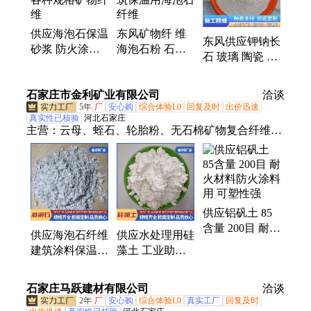
滑石粉、配重砂、硅藻土
供应海泡石保温
东风矿物纤 维
东风供应钾钠长
砂浆 防火涂料
海泡石粉 石油
石 玻璃 陶瓷 涂
耐火材料用各种
砂浆刹车片建筑
料厂用长石粉
规格矿物纤维
保温用海泡石纤
质量有保障
石家庄市金利矿业有限公司
维
洽谈
5年
厂
安心购
综合体验L0
回复及时
出价迅速
真实性已核验
河北石家庄
主营：
云母、蛭石、轮胎粉、无石棉矿物复合纤维、
彩砂、蛭石板、阻火模块、石英砂、木质纤维、海泡
石
供应铝矾土 85
含量 200目 耐火
供应海泡石纤维
供应水处理用硅
材料防火涂料用
建筑涂料保温隔
藻土 工业助滤
可塑性强
热砂浆用 无机
剂 吸附剂 涂料
矿物纤维
添加硅藻
石家庄马跃建材有限公司
洽谈
2年
厂
安心购
综合体验L0
真实工厂
回复及时