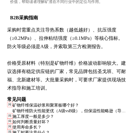
价值，帮助读者理解矿渣在不同行业中的定位与作用。
B2B采购指南
采购时需重点关注导热系数（越低越好）、抗压强度
（≥0.2MPa）、拉伸粘结强度（≥0.1MPa）等核心指标。
防火等级必须是A级，并索取第三方检测报告。

价格受原材料（特别是矿物纤维）价格波动影响较大。建
议选择有稳定供应链的厂家，常见品牌包括圣戈班、可耐
福、北新建材等。大批量采购时，可要求厂家提供现场技
术指导和施工培训。
常见问题
问
矿物纤维保温砂浆和聚苯板哪个好？
矿物纤维防火性能更优（A级vsB级），但保温性能略逊（导热
问
施工厚度一般是多少？
系数0.045-0.065 vs 0.030-0.040）。高层建筑和防火要求高的场
问
如何判断质量好坏？
所应优先选用矿物纤维。
问
使用寿命多长？
问
施工时要注意什么？