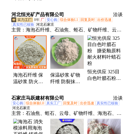
维素纤维建材用
状用矿物纤维
涂料球状纤维阻
防火保温矿物纤
燃橡胶塑料用粒
河北恒光矿产品有限公司
维
洽谈
状棉
8年
厂
安心购
综合体验L1
回复及时
出价迅速
真实性已核验
河北石家庄
主营：
海泡石纤维、石油焦、蛭石、矿物纤维、云
母、无石棉纤维、煅烧焦炭粉、增碳剂、漂珠、氧化
铝粉、海泡石粉、人造石墨、石墨颗粒、冶金焦、沸
石粉、硅藻土、橡胶颗粒、轮胎粉、硅酸铝纤维、煅
烧石油焦、石墨粉、高岭土、玻化微珠
恒光供应 325目
海泡石纤维 保
保温砂浆 矿物
白色叶腊石粉
温砂浆 防火涂
纤维 防裂抹灰
搪瓷釉原料 耐
料刹车片矿物纤
添加海泡石粉
火材料叶蜡石粉
维1-3mm
325目
石家庄马跃建材有限公司
洽谈
安心购
综合体验L0
真实工厂
回复及时
出价迅速
真实性已核验
河北石家庄
主营：
石油焦、蛭石、云母、矿物纤维、海泡石、漂
珠、重晶石、氧化铝、增碳剂、橡胶颗粒、膨润土、
石墨颗粒、高岭土、钾长石、滑石粉、轮胎粉、膨胀