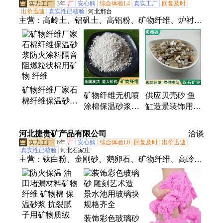
3年
厂
安心购
综合体验L4
真实工厂
回复及时
出价迅速
真实性已核验
河北邢台
主营：
高岭土、铝矾土、高铝粉、矿物纤维、炉衬
料、石英砂、石英粉、长石粉、高铝砂、玻璃粉、电
熔镁砂、锆英砂、金刚砂、矿渣粉、重晶石粉、彩
砂、重金石、钙粉
矿物纤维厂家石
矿物纤维无机喷
供应贝壳砂 鱼
棉纤维保温砂浆
涂棉保温砂浆防
缸造景装饰用天
防火涂料隔音阻
火涂料隔音阻燃
然贝壳沙家禽饲
燃粒状棉用矿物
棉用矿物 纤维
料添加贝壳碎片
河北捷贵矿产品有限公司
纤维
洽谈
批发
6年
厂
安心购
综合体验L0
回复及时
出价迅速
真实性已核验
河北石家庄
主营：
钛白粉、金刚砂、鹅卵石、矿物纤维、高岭
土、萤石粉、赤铁粉、空心漂珠、负离子球、重晶石
粉、纤维喷涂棉、导电云母粉、海泡石纤维、晶体电
气石、滑石粉、焦炭、金刚砂地坪料、合成云母粉、
面包铁、灰漂珠、石英粉、氧化铁颜料、酞菁颜料、
装饰彩色玻璃砂
硅灰石粉、氧化钍、导电粉