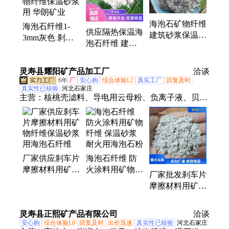
粉、夜光石、生物质颗粒、铝矾土、粉煤灰漂珠、杨
木粉
海泡石矿物纤维
海泡石纤维1-
供应隔热保温海
建筑砂浆保温隔
3mm灰色 刹车
泡石纤维 建筑
热防火涂料 刹
片摩擦材料 矿
砂浆抗裂矿物纤
车片涂料用改性
物纤维保温砂浆
维 一级海泡石
纤维
灵寿县耀阳矿产品加工厂
用 华朗矿业
洽谈
绒长绒
6年
厂
安心购
综合体验L2
真实工厂
回复及时
真实性已核验
河北石家庄
主营：
核桃壳滤料、导电用云母粉、负离子液、贝壳
粉
厂家供应刹车片
海泡石纤维 防
摩擦材料用矿物
火涂料用矿物纤
厂家批发刹车片
纤维保温砂浆用
维 保温砂浆耐
摩擦材料用矿物
海泡石纤维
火用海泡石粉
纤维保温砂浆用
海泡石纤维
灵寿县正熙矿产品有限公司
洽谈
安心购
综合体验L0
回复及时
出价迅速
真实性已核验
河北石家庄