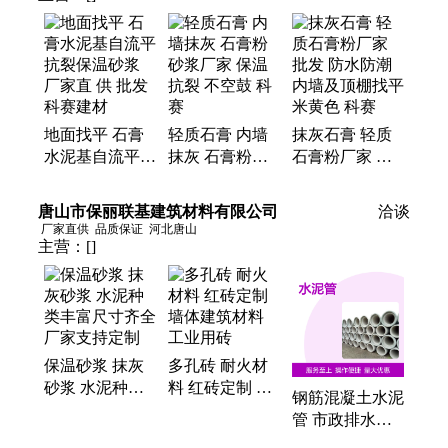
地面找平 石膏
轻质石膏 内墙
抹灰石膏 轻质
水泥基自流平
抹灰 石膏粉砂
石膏粉厂家 批
抗裂保温砂浆
浆厂家 保温抗
发 防水防潮 内
厂家直 供 批发
裂 不空鼓 科赛
墙及顶棚找平
唐山市保丽联基建筑材料有限公司
洽谈
科赛建材
米黄色 科赛
厂家直供
品质保证
河北唐山
主营：
[]
保温砂浆 抹灰
多孔砖 耐火材
砂浆 水泥种类
料 红砖定制 墙
钢筋混凝土水泥
丰富尺寸齐全厂
体建筑材料 工
管 市政排水排
家支持定制
业用砖
污管道 平口承