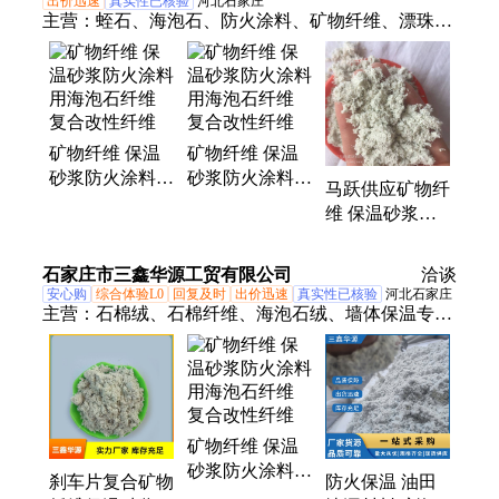
出价迅速
真实性已核验
河北石家庄
主营：
蛭石、海泡石、防火涂料、矿物纤维、漂珠、
石油焦、石墨颗粒、云母粉、火山球、重钙、滑石
粉、轮胎粉、钾长石、叶腊石、氧化铝、碳酸钙
矿物纤维 保温
矿物纤维 保温
砂浆防火涂料用
砂浆防火涂料用
马跃供应矿物纤
海泡石纤维 复
海泡石纤维 复
维 保温砂浆用
合改性纤维
合改性纤维
抗裂纤维1-
3MM 可寄样
石家庄市三鑫华源工贸有限公司
洽谈
安心购
综合体验L0
回复及时
出价迅速
真实性已核验
河北石家庄
主营：
石棉绒、石棉纤维、海泡石绒、墙体保温专用
棉、海泡石粉、水镁石纤维、防火涂料专用棉
矿物纤维 保温
砂浆防火涂料用
刹车片复合矿物
防火保温 油田
海泡石纤维 复