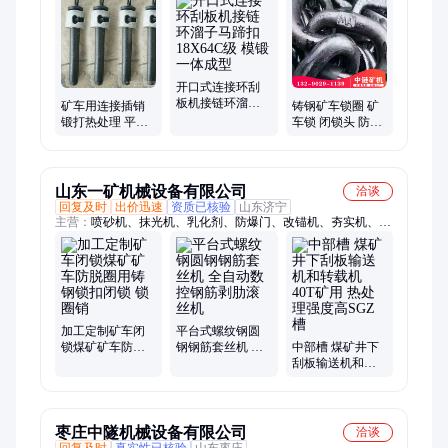
立式接链环、刮板机舌板、减速机、哑铃销、平式接链环、锯齿
环、半滚筒、连接销、防脱圈、压链块、弧齿环、扁平接链环、
材料车、平板车
开口式连接环刮
板机接链环溜子
矿车用连接插销
铸钢矿车锁圈 矿
马蹄扣 18X64C级
锻打热处理 平板
车锁 闭锁头 防脱
模锻一体成型
车大销闭锁 防脱
圈 矿车配件中链
锁圈非标可定制
矿机实体厂家
山东一矿机械设备有限公司
洽谈
回复及时
出价迅速
资质已核验
山东济宁
主营：
喷砂机、抹光机、乳化剂、防爆门、改锚机、夯实机、排
污阀、百叶箱、减速机、起重机、斜斗车、脱水罐、注浆机、推
雪板、台球桌、包装机、锯齿环、滚圆机、橡胶块、过滤器、卷
板机、电焊机、搅拌机、卷圆机、风淋室
加工定制矿车闭
平台式螺纹钢圆
锁煤矿矿车防脱
钢钢筋套丝机 全
中部槽 煤矿井下
圈用铸钢锁扣闭
自动数控钢筋剥
刮板输送机和转
锁 锁圈销
肋滚丝机
载机 40T矿用 热
处理强度高SGZ
槽
枣庄中隧机械设备有限公司
洽谈