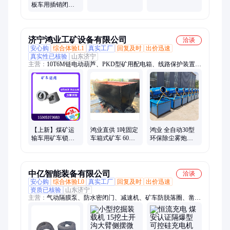
力 可拆卸适合多
板车用插销闭锁
环境作业
规格齐全闭锁设
备 可定制
济宁鸿业工矿设备有限公司
洽谈
安心购
综合体验L1
真实工厂
回复及时
出价迅速
真实性已核验
山东济宁
主营：
10T6M链电动葫芦、PKD型矿用配电箱、线路保护装置
PCS-、矿车轮对、全自动煤粉取样器、矿用电缆、真空断路器、
双通道无动力洗靴机、防爆对讲机、柴油三轮车、煤气排水器、
水力喷射器、行走轮组件、除铁器、滑轮组、摆线针轮减速机、
凿井绞车、塑料溜槽、照明综合保护装置
【上新】煤矿运
鸿业直供 1吨固定
鸿业 全自动30型
输车用矿车锁圈
车箱式矿车 60KN
环保除尘雾炮机
防脱座 搭配销子
牵拉力 做工仔细
射程30米移动方
使用
造型简单 抗撞
便 操控简单
中亿智能装备有限公司
洽谈
安心购
综合体验L0
真实工厂
回复及时
出价迅速
资质已核验
山东济宁
主营：
气动隔膜泵、防水密闭门、减速机、矿车防脱落圈、凿岩
机、泥浆泵、鱼尾板、25型U型钢、呼吸器、注浆机、集便器、
聚氨酯清扫器、气动葫芦、压风供水自救装置、风筒、隔爆装
置、枕木、排型梁、紧链器、柱鞋、托辊、锚杆钻机