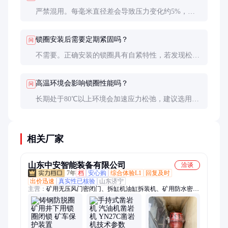
严禁混用。每毫米直径差会导致压力变化约5%，过
松会松动，过紧可能胀裂轴承座。必须严格按设备手
册选型。
锁圈安装后需要定期紧固吗？
问
不需要。正确安装的锁圈具有自紧特性，若发现松动
说明已失效，必须立即更换而非简单紧固。
高温环境会影响锁圈性能吗？
问
长期处于80℃以上环境会加速应力松弛，建议选用耐
热合金材质并缩短检查周期至1个月。
相关厂家
山东中安智能装备有限公司
洽谈
7年
档
安心购
综合体验L1
回复及时
出价迅速
真实性已核验
山东济宁
主营：
矿用无压风门密闭门、拆缸机油缸拆装机、矿用防水密闭
门避难硐室门、矿用井下用锁圈闭锁、全百叶窗无压风门、气相
色谱仪、雾炮机、全自动顶空进样器、镀锌电缆挂钩、矿用防火
栅栏门、钻孔应力计、T 型钢带W钢带、矿用卡绳器、内燃双头
螺栓扳手、单体液压支柱拆柱机、电液推杆、斜井防跑车装置、