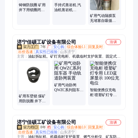
矿用平板车、氢气发生器、阀柱实验台、电动卷扬机、燃气分析
铸钢防脱圈 矿用
手持式凿岩机 汽
仪、空气发生器、机载临时支护装置、掘进机临时支护、拆缸机
井下用锁圈闭锁
油机凿岩机
矿车保护装置
YN27C凿岩机技
矿用气动隔膜泵
术参数
无堵塞自吸循环
泵 耐腐蚀污水泵
济宁佳硕工矿设备有限公司
洽谈
7年
厂
安心购
综合体验L1
回复及时
出价迅速
真实性已核验
山东济宁
主营：
油缸拆缸机、矿灯充电柜、机载临时支护装置、固定式矿
车、矿用平板车、皮带纠偏装置、岩心切割机、自动隔爆装置、
液压起道机、钢轨锯轨机、钢轨打磨机、铁路捣固镐、缓冲条、
防溢裙板、气相色谱仪、氢气发生器、燃气分析仪、钻孔应力
计、矿用卡绳器、顶板离层仪、电缆挂钩、铁路道岔、托辊、扭
矩放大器
矿用气动卧闸
QWZC系列阻车器
智能便携仪充电
手动轨道卧闸装
柜 喷塑矿灯专用
矿用车壁锁 煤矿
置
LED蓝屏显示 100
用防脱圈 井下用
位充电位
矿车锁圈闭锁装
置
济宁佳硕工矿设备有限公司
洽谈
8年
档
安心购
综合体验L0
回复及时
出价迅速
真实性已核验
山东济宁
主营：
油缸拆缸机、机载临时支护装置、燃气分析仪、矿车防脱