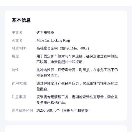
基本信息
中文名
矿车用锁圈
英文名
Mine Car Locking Ring
材质/材料
高强度合金钢（如42CrMo、40Cr）
用途
用于固定矿车轮对与车体连接，确保运输过程中轮组
不脱落，承受剧烈冲击和振动。
特性
抗冲击性强，疲劳寿命高，耐磨损，在恶劣工况下仍
能保持紧固力。
作用/功能
通过弹性变形产生径向压力，实现轮轴与轴承座的过
盈配合。
注意事项
安装需专用液压工具，定期检查弹性变形量，禁止重
复使用已松弛产品。
参考价格区间
约200-800元/个（根据尺寸和材质）