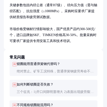
关键参数包括内径公差（通常H7级）、径向压力值（需与轴
径匹配）、抗拉强度（≥1000MPa）。采购时应要求厂家提
供材质报告和疲劳测试数据。

市场价格受钢材行情影响较大，国产优质产品约300-500元/
个，进口品牌如SKF、TIMKEN价格高30-50%。批量采购时
可要求厂家提供专用安装工具和技术培训。
常见问题
锁圈能用普通弹簧钢代替吗？
问
绝对禁止。矿车工况特殊，普通弹簧钢疲劳寿命不
足，突发断裂会导致严重事故。必须使用专用合金钢
并经严格热处理。
如何判断锁圈是否失效？
问
三个征兆：1)开口间隙明显增大 2)表面出现疲劳裂纹
3)轮组有异常晃动。建议每3个月用百分表检测径向
跳动。
不同规格锁圈能混用吗？
问