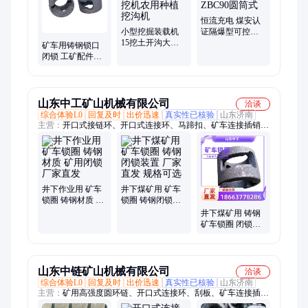
恒流充电 煤安认
小型挖掘装载机
证隔爆型可控硅
15挖土开沟大臂
充电机 ZBC90圆
矿车用铸钢锁口
侧摆微挖机农用
筒式
闭锁 工矿配件用
种植挖沟机
矿车锁圈 厂家现
货
山东中工矿山机械有限公司
洽谈
综合体验L0
回复及时
出价迅速
真实性已核验
山东济南
主营：
开口式接链环、开口式连接环、马蹄扣、矿车连接插销、
矿车三环链、矿车、矿用高强度圆环链、刮板链、防脱圈、提升
机链钩、扁平接链环、掘进机刮板、刮板机刮板、E型螺栓、锯
齿环、牛角刮板、船用锚链、链轮、平板车、滚轮罐耳、中部
槽、分链器、双孔马蹄扣
井下作业用 矿车
井下煤矿用 矿车
锁圈 铸钢材质 矿
锁圈 铸钢闭锁装
用闭锁 厂家直发
置 厂家直发 规格
井下煤矿用 铸钢
可选
矿车锁圈 闭锁装
置 厂家直发 配合
销子
山东中链矿山机械有限公司
洽谈
综合体验L0
回复及时
出价迅速
真实性已核验
山东济南
主营：
矿用高强度圆环链、开口式连接环、刮板、矿车连接插
销、锁圈、矿车轮、护链板、梯齿环、吊索具、链扣、机头架、