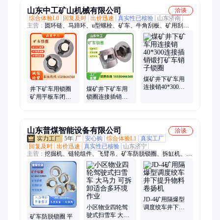
山东中工矿山机械有限公司
洽谈
综合体验L0
回复及时
出价迅速
真实性已核验
山东济南
主营：
圆环链、马蹄环、u型螺栓、矿车、牛角刮板、矿用刮
板、锻打刮板、铸钢链轮、刮板机链轮、提升机链轮、提升机链
条、扁平连接环、网红桥链条、刮板输送机链条、哑铃销、螺
栓、三环链、连接插销、扁平式接链环、开口式连接环、矿用圆
环链、e型螺栓、锻打三环链
煤矿井下矿车用
连接销40*300连
井下矿车用锁圈
煤矿井下矿车用
接插销锻打矿车
矿用平板车闭锁
锁圈连接插销防
销子锁圈
装置矿 车用防脱
脱圈矿车闭锁装
圈
置支持定制
山东普煤智能设备有限公司
洽谈
5年
厂
安心购
综合体验L1
真实工厂
回复及时
出价迅速
真实性已核验
山东济宁
主营：
挖掘机、链轮组件、飞臂吊、矿车防脱锁圈、拆缸机、锯
齿环、伸缩臂、皮带硫化机、聚能管、临时支护装置、搬运悬浮
气垫、搬运坦克车、矿用三轮车、喷射器、船用风机、钻头、速
凝剂、钻杆、电液推杆、洗靴机、手拉葫芦、除铁器、管道排渣
器、消毒门、静电释放器、定向钻机
JD-4矿用隔爆型
小区物业四轮驾
调度绞车井下提
驶式扫雪车 大马
升物料卷扬机
矿车防脱锁圈 平