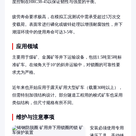
度控制在HRC38-45以保证韧性与强度的平衡。

疲劳寿命要求极高，在模拟工况测试中需承受超过5万次交
变载荷。表面常进行磷化或镀锌处理以增强耐腐蚀性，井下
潮湿环境中的使用寿命可达3-5年。
应用领域
主要用于煤矿、金属矿等井下运输设备，包括1.5吨至5吨标
准矿车。在倾角大于10°的斜井运输中，对锁圈的可靠性要
求尤为严格。

近年来也开始应用于露天矿用大型矿车（载重30吨以上），
但需特别加强结构设计。部分隧道工程用的梭式矿车也采用
类似结构，但尺寸规格有所不同。
维护与注意事项
安装必须使用专用
液压工具，手动锤