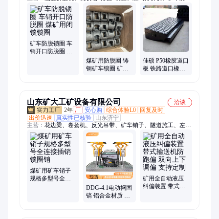
锁圈、气相色谱仪、液压纠偏装置、货叉、电液推杆、镀锌电缆
挂钩、雾炮机、顶空进样器、氢气发生器、道口板、缓冲条、岩
心切割机、防溢裙板、防爆电阻箱、皮带探伤仪、钻孔应力计、
矿浆取样机、避难硐室门、防水密闭门、无压风门、内燃螺栓扳
手、工地洗车机、围挡喷淋
矿车防脱锁圈 车
销开口防脱圈 煤
矿用闭锁锁圈
煤矿用防脱圈 铸
佳硕 P50橡胶道口
钢矿车锁圈 矿用
板 铁路道口橡胶
井下设备配件
道口板 橡胶道口
板抗震
山东矿大工矿设备有限公司
洽谈
2年
厂
安心购
综合体验L0
回复及时
出价迅速
真实性已核验
山东济宁
主营：
花边梁、卷扬机、反光吊带、矿车销子、隧道施工、左开
道岔、轨道接头、双钩链条、吊车垫木、支架液压枪、喇叭包胶
辊、矿用自救器、弹簧扳道器、轨道防腐枕木、单体支柱柱帽、
自救一体装置、单体支柱升柱器、液压支柱防倒带、紧急避险安
全门、无压风门、托辊、防火栅栏两用门、避难硐室门
煤矿用矿车销子
规格多型号全连
矿用全自动液压
接插销锁圈销
纠偏装置 带式输
DDG-4.1电动捣固
送机防跑偏 双向
镐 铝合金材质 耐
上下调偏 支持定
高温 使用寿命长
制
操作简单