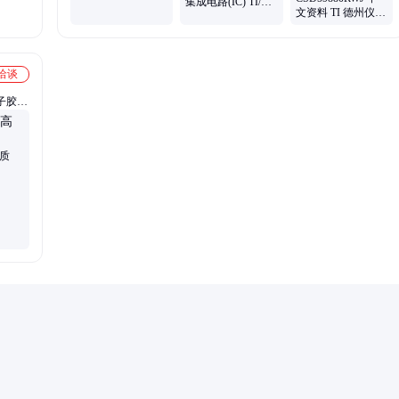
SUMITOMO 批次
集成电路(IC) TI/德
文资料 TI 德州仪器
暂无
州仪器 封装
电子元器件 选型指
TSSOP-16 批号23+
南 规格书 参数
洽谈
子胶、
酪蛋白
质