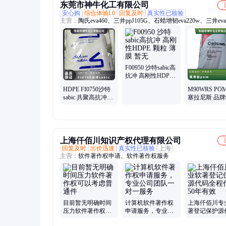
东莞市神牛化工有限公司
安心购
综合体验L0
回复及时
真实性已核验
主营：
陶氏eva460、三井ppJ105G、石蜡增韧eva220w、三井eva
热熔级eva250、普瑞曼ppj105g
F00950 沙特sabic高
抗冲 高刚性HDPE
颗粒 薄膜 暂无
HDPE FI0750沙特
M90WRS P
sabic 共聚高抗冲高
塞拉尼斯 品
刚性 暂无 食品包装
注塑 管材薄
薄膜
标准料
上海仟佰川知识产权代理有限公司
回复及时
出价迅速
真实性已核验
上海
主营：
软件著作权申请、软件著作权服务
目前暂无明确时间
计算机软件著作权
上海仟佰川专
压力软件著作权可
申请服务，专业公
著登记保护源
以考虑普通件
司团队一对一服务
全程代办50年