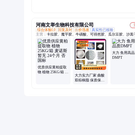
河南文举生物科技有限公司
综合体验L0
回复及时
出价迅速
真实性已核验
主营：
卡拉胶、魔芋胶、牛磺酸、可得然胶、瓜尔豆胶、沙蒿
海藻酸钠、纳他酶素、食用明胶、聚丙烯酸钠、甲基纤维素、
酸钠、普鲁兰多糖、乳酸链球菌素、食品级黄原胶
大力 鱼用高品
DMPT
优质供应黄柏提取
物 植物 25KG/箱 麦
大力实力厂家 曲酸
诺斯 暂无 24个月
双棕榈脂 保质保量
否 国标
食品级 常温 营养强
化剂