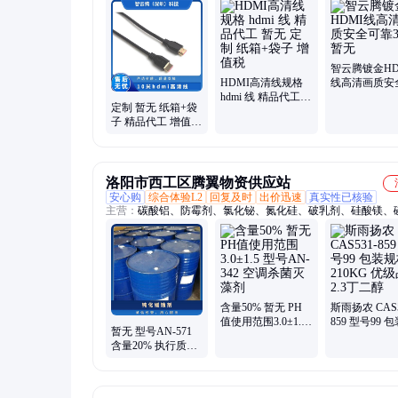
智云腾镀金HD
HDMI高清线规格
线高清画质安
hdmi 线 精品代工
靠30米暂无
定制 暂无 纸箱+袋
暂无 定制 纸箱+袋
子 精品代工 增值税
子 增值税
10米hdmi高清线
洛阳市西工区腾翼物资供应站
安心购
综合体验L2
回复及时
出价迅速
真实性已核验
主营：
碳酸铝、防霉剂、氯化铋、氮化硅、破乳剂、硅酸镁、
铝、化学试剂、抗静电剂、乙酸乙酯、氢氧化镁、焦磷酸钠、
风、次磷酸镁、氯化氢乙醇、氯化氢甲醇、聚丙烯酸钾、闪点
剂、柴油降凝剂、硫代硫酸铵、聚丙烯酰胺、多聚磷酸钠、25
板桶、硫代乙醇酸钠、高分子絮凝剂
含量50% 暂无 PH
斯雨扬农 CAS5
值使用范围3.0±1.5
859 型号99 
暂无 型号AN-571
型号AN-342 空调杀
格210KG 优
含量20% 执行质量
菌灭藻剂
2.3丁二醇
标准QB 根据水质
钝化缓蚀剂