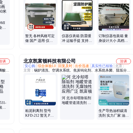
箱、航空箱、工具箱、电子仪表箱、实验仪器包装箱、消防器材箱、
指挥作业箱、侦查作业箱、勘测仪器包装箱、仪器仪表箱、乐器包装
箱、舞台道具箱、服装道具箱、运输储备箱、通讯设备箱、五金工具
箱、铝合金航空箱、产品展示箱、物资器材箱
MI
全可
暂无 各种风格可定
仪器仪表箱 防震缓
订制仪器包装箱 量
做 国产 适用 仪器
冲 运输手提 支持定
身设计大小 高档铝
想铝合金 减震航空
制 加厚材质
合金航空箱 五金工
箱
具
北京凯富顿科技有限公司
洽谈
洽谈
安心购
综合体验L0
回复及时
出价迅速
真实性已核验
北京
磷酸
主营：
锅炉清洗、空调水系统、焦炭钝化剂、水系统杀菌、阻垢分散
干燥通
剂、洗涤高温水、粉尘抑制剂、脱硫增效剂、在线清洗剂、氧化除藻
提高
剂、杀菌灭藻剂、水系统管道、无二氧化氯、空调冷凝器、金属表面
公斤纸
油污、清除附着藻类、烟气湿法脱硫、高电导反渗透、通风系统清
洗、空调风机盘管、导热油炉清洗、玻璃鳞片胶泥、烟气脱硫脱硝、
锅炉除垢除锈、填料水垢清洗
河 北冷却塔除垢剂
31-
地暖管道清洗剂 无
包装规
腐蚀性 应用广泛 凯
粘泥剥离剂 型号
生产导热油积碳清
级品
富顿
KFD-212 暂无 PH
洗剂 实力厂家 油炉
值使用范围6-8 有效
结胶化油剂 不伤管
物质含量30％
道 凯富顿