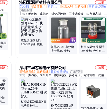
洛阳翼源新材料有限公司
洽谈
洽谈
安心购
综合体验L1
真实工厂
回复及时
出价迅速
真实性已核验
260、
河南洛阳
主营：
碳酸铝、硫化钙、硅铝凝胶粉、工业磷酸镁、闪点提高剂、表
面活性剂、耐火材料、水处理原材料
钝化缓蚀剂 型号
OM美国
AN-571 执行质量标
牌经销
型号an-361 有效物
根据实际情况 型号
准QB 暂无 根据水
壁部件
质含量3% 企标 参
296 企标 活性剂 液
质 含量20%
考用量40mg 暂无
体 暂无 管道缓蚀阻
酸液缓蚀剂
垢剂
深圳市华芯购电子有限公司
洽谈
洽谈
综合体验L0
出价迅速
真实性已核验
广东深圳
主营：
驱动器、模拟开关、微控制器、参考电压、电池管理、视频开
关ic、仪表放大器、音频放大器、开关稳压器、数字隔离器、精密放
大器、运算放大器、点火控制器、开关控制器、可编程门阵列、接口
集成电路、电容电阻
业软
代码
SJHA04C001M1N46
有效
电子元器件
SN75C3232EPWR
CSD59880RWJ 中