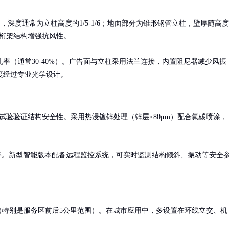
，深度通常为立柱高度的1/5-1/6；地面部分为锥形钢管立柱，壁厚随高度
桁架结构增强抗风性。

率（通常30-40%）。广告面与立柱采用法兰连接，内置阻尼器减少风振
度经过专业光学设计。
洞试验验证结构安全性。采用热浸镀锌处理（锌层≥80μm）配合氟碳喷涂，
8年。新型智能版本配备远程监控系统，可实时监测结构倾斜、振动等安全
（特别是服务区前后5公里范围）。在城市应用中，多设置在环线立交、机