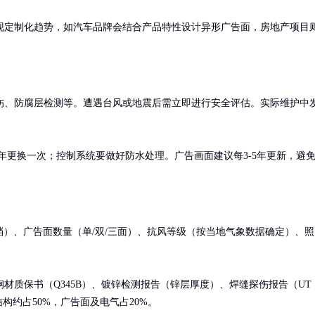
现定制化趋势，如汽车品牌会结合产品特性设计异形广告面，房地产项目
伤、防腐层检测等。遭遇台风或地震后需立即进行安全评估。实际维护中
2年更换一次；控制系统要做好防水处理。广告画面建议每3-5年更新，避
m三档）、广告面数量（单/双/三面）、抗风等级（按当地气象数据确定）、照
材质保书（Q345B）、镀锌检测报告（锌层厚度）、焊缝探伤报告（UT
构约占50%，广告面及电气占20%。