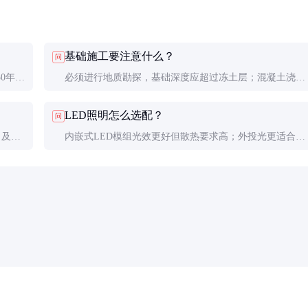
基础施工要注意什么？
问
0年一
必须进行地质勘探，基础深度应超过冻土层；混凝土浇筑
通常要
要连续作业，养护期≥28天；预埋件定位误差需≤5mm。
LED照明怎么选配？
问
；及时
内嵌式LED模组光效更好但散热要求高；外投光更适合超
大画面。建议照度≥150lux，色温5000K左右显色性最
佳。