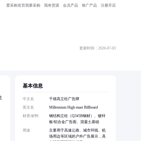
爱采购首页
我要采购
我有货源
会员产品
推广产品
注册开店
更新时间：2026-07-03
基本信息
觉
中文名
千禧高立柱广告牌
英文名
Millennium High-mast Billboard
材质/材料
钢结构立柱（Q345B钢材）、镀锌
板/铝合金广告面、混凝土基础
用途
主要用于高速公路、城市环线、机
场周边等区域的户外广告展示，具