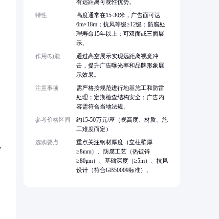
有远距离可视性优势。
特性
高度通常在15-30米，广告面可达
6m×18m；抗风等级≥12级；防腐处
理寿命15年以上；可双面或三面展
示。
作用/功能
通过高空展示实现远距离视觉冲
击，提升广告曝光率和品牌形象展
示效果。
注意事项
需严格按规范进行地基施工和防雷
处理；定期检查结构安全；广告内
容需符合当地法规。
参考价格区间
约15-50万元/座（视高度、材质、施
工难度而定）
选购要点
重点关注钢材厚度（立柱壁厚
参
≥8mm）、防腐工艺（热镀锌
≥80μm）、基础深度（≥5m）、抗风
设计（符合GB50009标准）。