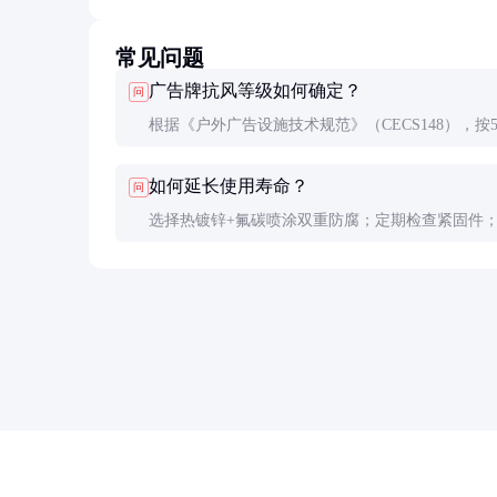
常见问题
广告牌抗风等级如何确定？
问
根据《户外广告设施技术规范》（CECS148），按5
遇最大风速计算。沿海地区需额外考虑台风影响，
如何延长使用寿命？
问
求≥12级抗风能力。
选择热镀锌+氟碳喷涂双重防腐；定期检查紧固件
修复画面破损；避免在广告面附加重物。