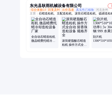
东光县耿雨机械设备有限公司
综合体验L0
回复及时
出价迅速
真实性已核验
河北沧州
主营：
石蜡造粒机、主配造粒机、滚筒石蜡造粒机、硫磺造粒
带造粒机、高塔造粒机、刮片机、反应釜
全自动石蜡造粒机
刮片机
微晶蜡费托蜡冷却
滚筒硬脂酸石蜡造
1300*510*10
造粒设备 厂家
粒机 操作方式全自
功率1.5v 30
动 留香珠造粒设备
999 水果清洗
规格齐全