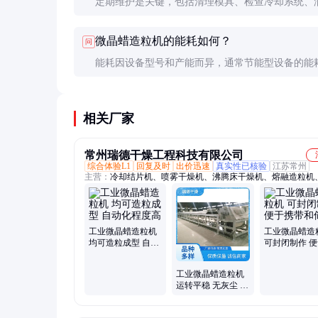
定期维护是关键，包括清理模具、检查冷却系统、
动部件等。避免超负荷运行也能显著延长设备寿命
微晶蜡造粒机的能耗如何？
问
能耗因设备型号和产能而异，通常节能型设备的能
低。建议选择能效比较高的设备，长期来看能节省
营成本。
相关厂家
常州瑞德干燥工程科技有限公司
综合体验L1
回复及时
出价迅速
真实性已核验
江苏常州
主营：
冷却结片机、喷雾干燥机、沸腾床干燥机、熔融造粒机
造粒机、喷雾造粒机、石蜡造粒机、硫磺造粒机、冷却造粒机
造粒机、干粉造粒机、钢带结片机、流化床干燥机、滚筒刮片
却喷雾造粒、真空耙式干燥机、离心喷雾干燥机、桨叶干燥机
刮板干燥机、闪蒸干燥机、盘式干燥机、卧式圆盘刮板干燥机
工业微晶蜡造粒机
工业微晶蜡造
回转真空干燥机、干法制粒机
均可造粒成型 自动
可封闭制作 
化程度高
带和储存
工业微晶蜡造粒机
运转平稳 无灰尘 提
升了产品的质量