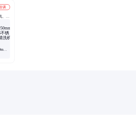
洽谈
机、钢
50mm
4不锈钢
机