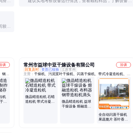
润滑运
建议实地考察设备运行情况，查看颗粒样品，了解设备材
。
质和核心部件的品牌。还可以参考其他用户的评价和反
馈。
耗较
大量运
常州市益球中亚干燥设备有限公司
洽谈
洽谈
回复及时
资质已核验
江苏常州
、钢带
主营：
干燥机、污泥桨叶干燥机、闪蒸干燥机、带式冷凝造粒机、石
、液体
蜡造粒机、盘式干燥机、热风循环烘箱、双最真空干燥机、沸腾干燥
机、冷
机、振动流化床干燥机、三维混合机、耙式真空干燥机、喷雾干燥
、滚筒
机、干燥设备、制药设备、化工设备、鸡精生产线设备、粉碎机、摇
、双锥
摆颗粒机
粒机
微晶蜡造粒机 石蜡
便于携
造粒机 带式冷凝造
微晶蜡造粒机 益球
粒机
干燥设备 熔融造粒
机 布料器 钢带造粒
全自动闪蒸干燥机
机滴头
果蔬脆片 茶叶香料
加工用旋转干燥设
备 益球干燥