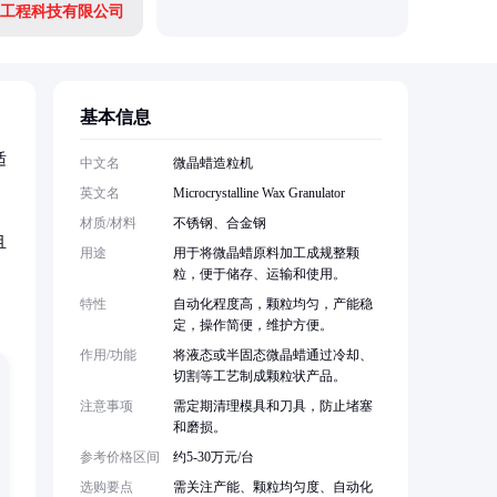
工程科技有限公司
基本信息
适
中文名
微晶蜡造粒机
英文名
Microcrystalline Wax Granulator
材质/材料
不锈钢、合金钢
且
用途
用于将微晶蜡原料加工成规整颗
粒，便于储存、运输和使用。
特性
自动化程度高，颗粒均匀，产能稳
定，操作简便，维护方便。
作用/功能
将液态或半固态微晶蜡通过冷却、
切割等工艺制成颗粒状产品。
注意事项
需定期清理模具和刀具，防止堵塞
和磨损。
参考价格区间
约5-30万元/台
选购要点
需关注产能、颗粒均匀度、自动化