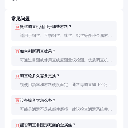
常见问题
微丝调直机适用于哪些材料？
问
适用于铜丝、不锈钢丝、钛丝、铝丝等多种金属材
料，具体需根据设备配置和调直轮材质确定。
如何判断调直效果？
问
可通过目测或使用直线度测量仪检测。优质调直机调
直后的金属丝应无明显弯曲或波浪形。
调直轮多久需要更换？
问
视使用频率和材料硬度而定，通常每调直50-100公里
金属丝后需检查轮子磨损情况。
设备噪音大怎么办？
问
可能是润滑不足或部件磨损，建议检查润滑系统并更
换磨损部件。定期维护可有效降低噪音。
能否调直非圆形截面的金属丝？
问