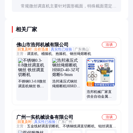
常规微丝调直机主要针对圆形截面，特殊截面需定制
调直轮。采购前需与供应商确认。
相关厂家
佛山市浩邦机械有限公司
洽谈
回复及时
出价迅速
真实性已核验
广东佛山
主营：
调直机、桶箍机、抱箍机、钢丝绳熔断机
不锈钢0.3-0.8微丝
浩邦液压式钢丝
调直机钢丝 铁丝
绳熔断机HBRD-
调直切断机
40-3Z可熔断6-
浩邦机械厂家直
9mm
供全自动金属化
工桶箍机卡箍成
型设备接受定制
广州一实机械设备有限公司
洽谈
回复及时
真实性已核验
广东广州
主营：
五金线材调直切断机、不锈钢线调直切断机、钼丝调直切
断机、钛合金丝调直机、镍丝调直机、金属扁线调直机、钨丝调