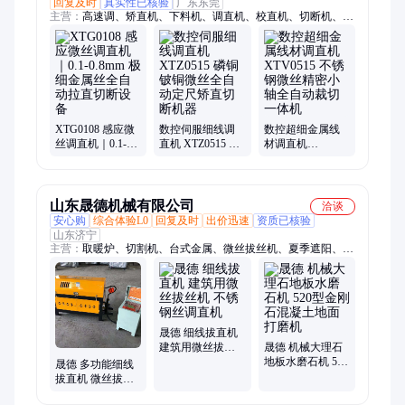
回复及时
真实性已核验
广东东莞
主营：
高速调、矫直机、下料机、调直机、校直机、切断机、断
丝机、数控铜线、不锈钢线、短料高速、冲孔成型机、细丝拉直
机、钢轴开料机、自动直线机、小线直线机、不锈钢销钉、铜线
直线机、铜线开料机、高速开料机、不锈钢丝直线、不锈钢拉直
机、钛合金直线机
XTG0108 感应微
数控伺服细线调
数控超细金属线
丝调直机｜0.1-
直机 XTZ0515 磷
材调直机
0.8mm 极细金属
铜铍铜微丝全自
XTV0515 不锈钢
丝全自动拉直切
动定尺矫直切断
微丝精密小轴全
断设备
机器
自动裁切一体机
山东晟德机械有限公司
洽谈
安心购
综合体验L0
回复及时
出价迅速
资质已核验
山东济宁
主营：
取暖炉、切割机、台式金属、微丝拔丝机、夏季遮阳、塑
料激光、采暖壁炉、排震一体机、手扶单钢轮、激光光敏机、激
光雕刻机、汽油抹光机、生物质颗粒、手扶抹平机、小区清扫
车、维修压实机、激光整平机、金属光纤激光、金属铭牌雕刻、
玉石珠宝激光、智能控制颗粒、大卡环保颗粒
晟德 细线拔直机
建筑用微丝拔丝
晟德 机械大理石
机 不锈钢丝调直
地板水磨石机 520
晟德 多功能细线
机
型金刚石混凝土
拔直机 微丝拔丝
地面打磨机
机 不锈钢丝调直