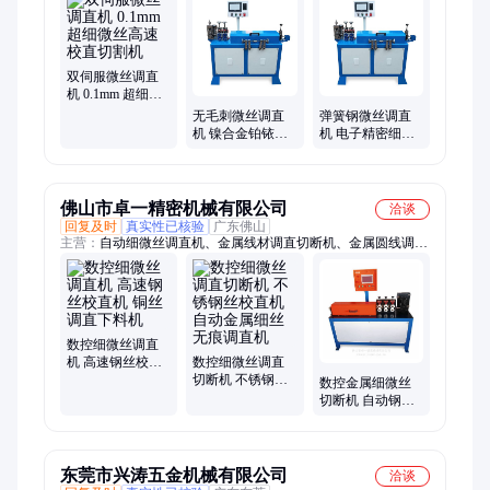
直切断机、合金棒材调直切断机
双伺服微丝调直
机 0.1mm 超细微
丝高速校直切割
无毛刺微丝调直
弹簧钢微丝调直
机
机 镍合金铂铱合
机 电子精密细丝
金细线矫直一体
全自动矫直切断
机
机
佛山市卓一精密机械有限公司
洽谈
回复及时
真实性已核验
广东佛山
主营：
自动细微丝调直机、金属线材调直切断机、金属圆线调直
切断机
数控细微丝调直
机 高速钢丝校直
数控细微丝调直
机 铜丝调直下料
切断机 不锈钢丝
数控金属细微丝
机
校直机 自动金属
切断机 自动钢丝
细丝无痕调直机
校直下料机 铜线
调直机
东莞市兴涛五金机械有限公司
洽谈