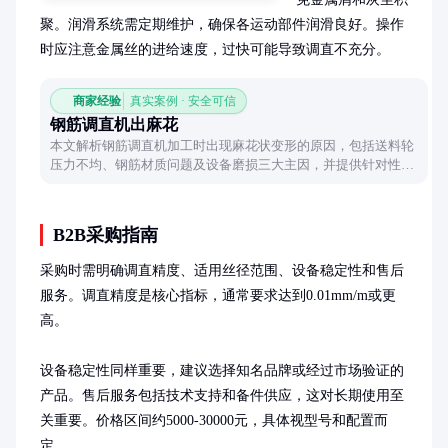
聚。润滑系统需定期维护，确保各运动部件润滑良好。操作
时应注意金属丝的进给速度，过快可能导致调直不充分。
商家经验
真实案例 · 安全可信
钢筋调直机出麻花
本文解析钢筋调直机加工时出现麻花状变形的原因，包括送料轮
压力不均、钢筋材质问题及设备磨损三大主因，并提供针对性解
决方案，帮助操作人员快速恢复设备理想工作状态。
B2B采购指南
采购时需明确调直精度、适用丝径范围、设备稳定性和售后
服务。调直精度是核心指标，通常要求达到0.01mm/m或更
高。

设备稳定性同样重要，建议选择知名品牌或经过市场验证的
产品。售后服务包括技术支持和备件供应，这对长期使用至
关重要。价格区间约5000-30000元，具体视型号和配置而
定。