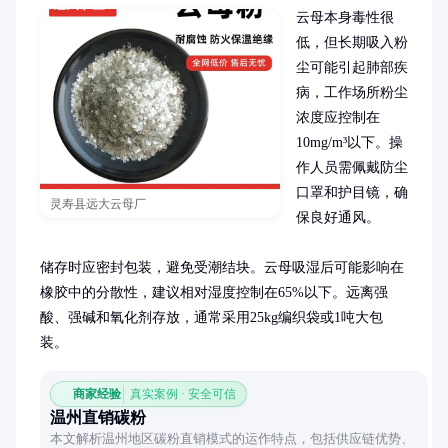
云母本身毒性很
低，但长期吸入粉
尘可能引起肺部疾
病，工作场所粉尘
浓度应控制在
10mg/m³以下。操
作人员需佩戴防尘
口罩和护目镜，确
灵寿县远大云母厂
保良好通风。

储存时应密封包装，避免受潮结块。云母吸湿后可能影响在
橡胶中的分散性，建议相对湿度控制在65%以下。远离强
酸、强碱和氧化剂存放，通常采用25kg编织袋或1吨大包
装。
商家经验
真实案例 · 安全可信
温州直销碳粉
本文解析温州地区碳粉直销模式的运作特点，包括供应链优势、