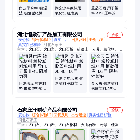
白云母粉800目湿
陶瓷涂料颜料用
重晶石粉 用于塑
法 耐酸碱绝缘料
氧化铁 红色黄蓝
料 ABS 原料的填
橡胶填料陶瓷化
多彩 耐光耐高温
料 能使产品光泽
工用 宁博矿产
耐候性强 宁博矿
亮丽 宁博矿产
产
河北恒勋矿产品加工有限公司
洽谈
安心购
综合体验L2
真实工厂
回复及时
出价迅速
真实性已核验
河北石家庄
主营：
火山石、火山岩、火山石板、硅藻土、云母、氧化钙、竹
炭、活性炭、铁粉、松树皮、灌浆料、萤石、陶粒、膨润土、硫
自养、石英砂、火山石粉、重晶石粉、蛭石、硫酸钡、果木炭粉
恒勋 导电云母 铸
恒勋供应 铸造材
造材料 橡胶塑料
金云母 铸造材料
料 橡胶塑料填料
填料用 20-40-100
橡胶塑料填料用
用 导电云母 吨包
目
恒勋供应 325目
附着力强
隔热性能好
石家庄泽财矿产品有限公司
洽谈
安心购
综合体验L2
回复及时
出价迅速
真实性已核验
河北石家庄
主营：
火山石、火山岩、火山石板材、火山石粉、云母、硅藻
土、铁粉、氧化钙、松树皮、氧化镁、竹炭、活性炭、灌浆料、
陶粒、玻璃块、锆英砂、重晶石粉、木粉、锆英粉、硅酸锆、萤