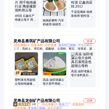
千花琉璃珠 珠绣
400目 亿鑫生产
装饰用 韧性强 亿
绝缘云母片 用于
鑫供应 BLZ012
核桃砂磨料 汽车
电绝缘行业 陶瓷
积碳用 核桃壳垫
橡胶填料用云母
料 滤料颗粒 亿鑫
供应
灵寿县勇琪矿产品有限公司
洽谈
综合体验L0
回复及时
出价迅速
真实性已核验
河北石家庄
主营：
高岭土、滑石粉、硫酸钡、云母粉、蛭石、珍珠岩、玻璃
鳞片、岩片、石英粉
高温 油田堵漏云
母片涂料真石漆
用染色 超细云母
塑料填充用超细
高温 油田堵漏云
粉
云母粉绝缘橡胶
母片美甲用材料
塑料填料 耐酸碱
合成云母+4-1250
工厂供应
目 耐酸碱
灵寿县龙创矿产品有限公司
洽谈
6年
厂
综合体验L0
真实工厂
回复及时
出价迅速
真实性已核验
河北石家庄