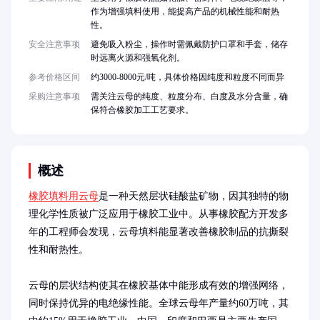
作为增强填料使用，能提高产品的机械性能和耐热
性。
安全注意事项
避免吸入粉尘，操作时需佩戴防护口罩和手套，储存
时远离火源和强氧化剂。
参考价格区间
约3000-8000元/吨，具体价格因纯度和粒度不同而异
采购注意事项
需关注云母的纯度、粒度分布、白度及水分含量，确
保符合橡胶加工工艺要求。
概述
橡胶填料用云母
是一种天然层状硅酸盐矿物，因其独特的物
理化学性质被广泛应用于橡胶工业中。从事橡胶配方开发多
年的工程师会发现，云母填料能显著改善橡胶制品的抗撕裂
性和耐热性。

云母的层状结构使其在橡胶基体中能形成有效的增强网络，
同时保持优异的电绝缘性能。全球云母年产量约60万吨，其