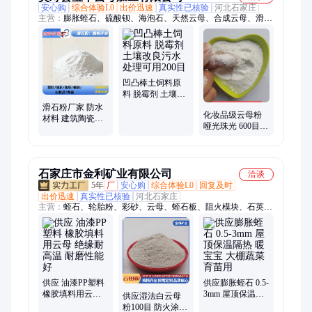
安心购
综合体验L0
出价迅速
真实性已核验
河北石家庄
主营：
膨胀蛭石、硫酸钡、海泡石、天然云母、合成云母、滑石
粉
凹凸棒土饲料原
料 脱霉剂 土壤改
良污水处理可用
滑石粉厂家 防水
化妆品级云母粉
200目
材料 建筑陶瓷橡
哑光珠光 600目
胶塑料油漆造纸
800目3000目绢云
微细滑 橡胶填料
母天然 合成
石家庄市金利矿业有限公司
洽谈
5年
厂
安心购
综合体验L0
回复及时
出价迅速
真实性已核验
河北石家庄
主营：
蛭石、轮胎粉、彩砂、云母、蛭石板、阻火模块、石英
砂、无石棉矿物复合纤维、木质纤维、海泡石
供应 油漆PP塑料
供应膨胀蛭石 0.5-
橡胶填料用云母
3mm 屋顶保温隔
供应湿法白云母
绝缘耐高温 耐磨
热 暖宝宝 大棚蔬
粉100目 防火涂料