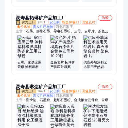
性能好
菜育苗用
焊条辅料 橡胶塑
料 电木粉填料用
灵寿县拓琳矿产品加工厂
洽谈
2年
厂
安心购
综合体验L1
回复及时
出价迅速
真实性已核验
河北石家庄
主营：
石墨、膨胀石墨、导电石墨粉、云母、云母片、茶色云母
片、云母粉、天然云母片、透明云母片、绝缘云母片、耐高温云
母、云母板、防静电墨粉、阻燃石墨粉、鳞片石墨粉、超细石墨
粉、电气石、电气石粉、电气石颗粒、导热石墨、岩片、贝壳
片、膨润土、钙基膨润土、纳基膨润土
云母厂家供应黑
金色岩片 拓琳矿
供应外墙涂料艺
云母 涂料塑料橡
产供应外墙真石
术漆用天然岩片
胶填料陶瓷化工
漆金片 金黄色云
真石漆复合岩片
用云母粉
母片10-20目
染色岩 片
灵寿县琳达矿产品加工厂
洽谈
2年
厂
安心购
综合体验L1
回复及时
出价迅速
真实性已核验
河北石家庄
主营：
润滑剂、石墨粉、超细石墨粉、合成氟金云母粉、云母
片、天然云母片、耐高温云母片、透明云母片、云母板、阻燃石
墨、超细石墨、高纯石墨、煅烧高岭土、耐火泥造纸、润滑石墨
铅粉、高岭土、种子包衣粉、麦饭石粉、白色电气石粉、远红外
粉、导电石墨粉、耐高温石墨粉、沸石、沸石粉、麦饭石颗粒