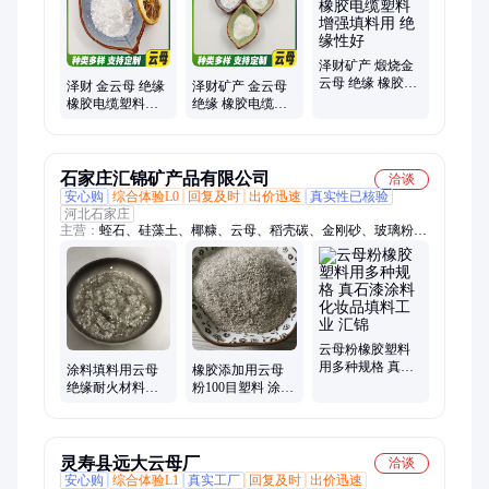
石
泽财矿产 煅烧金
云母 绝缘 橡胶电
泽财 金云母 绝缘
泽财矿产 金云母
缆塑料增强填料
橡胶电缆塑料增
绝缘 橡胶电缆塑
用 绝缘性好
强填料用 隔热性
料增强填料用 绝
较好 40目60目100
缘性好
目
石家庄汇锦矿产品有限公司
洽谈
安心购
综合体验L0
回复及时
出价迅速
真实性已核验
河北石家庄
主营：
蛭石、硅藻土、椰糠、云母、稻壳碳、金刚砂、玻璃粉、
麦饭石、火山石、重晶石、高岭土、白炭黑、玻璃砂、贝壳粉、
氧化铁、重钙、沸石
云母粉橡胶塑料
用多种规格 真石
涂料填料用云母
橡胶添加用云母
漆涂料化妆品填
绝缘耐火材料建
粉100目塑料 涂料
料工业 汇锦
筑保温60目 塑料
油漆 功能性填料
橡胶 汇锦矿业
汇锦矿业
灵寿县远大云母厂
洽谈
安心购
综合体验L1
真实工厂
回复及时
出价迅速