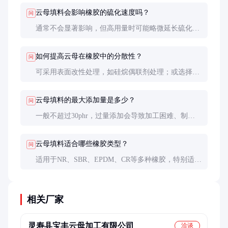
用以达到性价比平衡。
云母填料会影响橡胶的硫化速度吗？
问
通常不会显著影响，但高用量时可能略微延长硫化时
间，建议通过调整硫化体系来补偿。
如何提高云母在橡胶中的分散性？
问
可采用表面改性处理，如硅烷偶联剂处理；或选择粒
径更细的产品（如1250目）。混炼时适当提高温度和
延长混炼时间也有帮助。
云母填料的最大添加量是多少？
问
一般不超过30phr，过量添加会导致加工困难、制品
硬度过高。特殊高填充配方可达50phr，但需要特殊
的加工工艺。
云母填料适合哪些橡胶类型？
问
适用于NR、SBR、EPDM、CR等多种橡胶，特别适合
需要高绝缘、耐热的制品。不适合用于要求高弹性的
制品如气球等。
相关厂家
灵寿县宝丰云母加工有限公司
洽谈