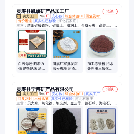
漏云母碎 焊条填
缘性强 远大矿业
矿业
料
灵寿县凯旗矿产品加工厂
洽谈
2年
厂
安心购
综合体验L0
回复及时
出价迅速
真实性已核验
河北石家庄
主营：
超细硅酸铝粉、硅藻土、膨润土、合成云母、高岭土、滑
石粉、彩砂、透明粉、白炭黑、金刚砂、石墨、海泡石、木粉、
轻钙、重钙、玻璃粉、贝壳粉、凹凸棒土、玻璃鳞片、陶土、铝
矾土、火山岩、电气石粉、赤铁粉
白云母粉 附着力
凯旗厂家批发湿
加工赤铁粉 污水
强 绝热绝缘 涂料
法云母粉 油漆涂
处理用三氧化二
塑料橡胶填料陶
料塑料 橡胶填料
铁粉 冶金铸造 涂
瓷化工用
陶瓷化工用 免费
料油漆用氧化铁
拿样
红
灵寿县宁博矿产品有限公司
洽谈
5年
厂
安心购
综合体验L1
真实工厂
回复及时
出价迅速
真实性已核验
河北石家庄
主营：
贝壳粉、氧化铁、填充剂、金云母、萤石球、海泡石、火
山石、沸石粉、加重剂、电气石、金刚砂、碳酸钙、麦饭石、修
复剂、夜光粉、鹅卵石、夜光石、石英砂、萤石粉、造纸木粉、
耐火材料、园艺造景、粉体材料、煅烧工业、轻质绝热