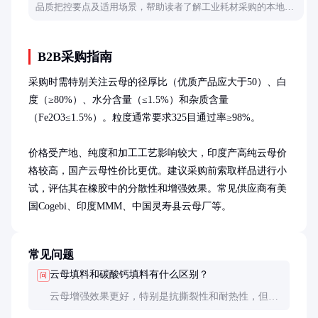
品质把控要点及适用场景，帮助读者了解工业耗材采购的本地化
解决方案。
B2B采购指南
采购时需特别关注云母的径厚比（优质产品应大于50）、白
度（≥80%）、水分含量（≤1.5%）和杂质含量
（Fe2O3≤1.5%）。粒度通常要求325目通过率≥98%。

价格受产地、纯度和加工工艺影响较大，印度产高纯云母价
格较高，国产云母性价比更优。建议采购前索取样品进行小
试，评估其在橡胶中的分散性和增强效果。常见供应商有美
国Cogebi、印度MMM、中国灵寿县云母厂等。
常见问题
云母填料和碳酸钙填料有什么区别？
问
云母增强效果更好，特别是抗撕裂性和耐热性，但价
格较高。碳酸钙成本低但性能一般，通常两者配合使