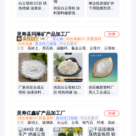
白云母粉325目 绝
琳达批发煤矿井
热绝缘 油漆涂料
供应白云母粉 涂
下用阻燃剂消防
橡胶填料用 化工
料塑料橡胶填料
用石灰石粉325目
级湿法干法
陶瓷化工用超细
灭火岩粉
湿法云母粉金黄
云母
灵寿县玛琳矿产品加工厂
洽谈
3年
厂
安心购
综合体验L0
回复及时
出价迅速
真实性已核验
河北石家庄
主营：
高岭土、滑石粉、碳酸钙、氟金云母、云母片、云母粉、
石墨粉、电气石、岩片、膨润土、陶土、海泡石、白炭黑、重晶
石粉、沸石、石英砂、透明粉、粘土、蛭石、硅藻土、玻璃鳞
片、果壳粉
厂家供应合成云
供应白云母粉325
供应橡胶塑料厂
母粉 油漆涂料塑
目 绝热绝缘 油漆
用人工合成云母
料橡胶焊条填料
涂料橡胶填料用
200目 白色耐高温
用 彩妆用氟金云
化工级湿法干法
填料氟金云母粉
母片
灵寿亿鑫矿产品加工厂
洽谈
综合体验L0
回复及时
真实性已核验
河北石家庄
主营：
膨润土、玻璃珠、火山石、云母、电气石、纤维、高岭
土、铁粉