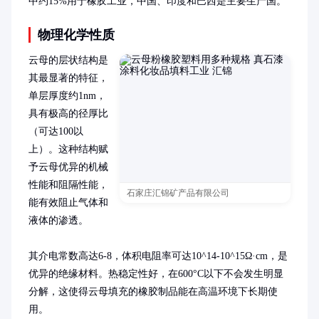
中约15%用于橡胶工业，中国、印度和巴西是主要生产国。
物理化学性质
云母的层状结构是
其最显著的特征，
单层厚度约1nm，
具有极高的径厚比
（可达100以
上）。这种结构赋
予云母优异的机械
性能和阻隔性能，
石家庄汇锦矿产品有限公司
能有效阻止气体和
液体的渗透。

其介电常数高达6-8，体积电阻率可达10^14-10^15Ω·cm，是
优异的绝缘材料。热稳定性好，在600°C以下不会发生明显
分解，这使得云母填充的橡胶制品能在高温环境下长期使
用。