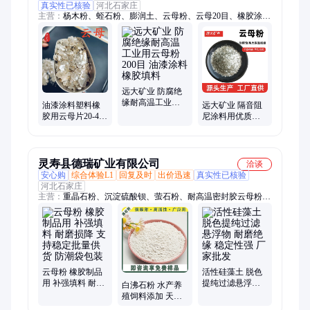
真实性已核验
河北石家庄
主营：
杨木粉、蛭石粉、膨润土、云母粉、云母20目、橡胶涂
料、电气石、莫来砂、硅藻土、碳酸钙、石英砂、有机覆盖物、
80目锯末、碳粉200目、防火材料、高岭土、叶腊石粉、沸石、
海泡石粉、膨胀蛭石、空心漂珠、油田堵漏剂、火山石粉、重晶
石粉、珍珠岩粉
远大矿业 防腐绝
缘耐高温工业用
油漆涂料塑料橡
远大矿业 隔音阻
云母粉200目 油漆
胶用云母片20-40
尼涂料用优质云
涂料橡胶填料
目 耐火材料 工业
母粉200目橡胶塑
建筑填料 远大矿
料油漆填料 厂家
业
灵寿县德瑞矿业有限公司
洽谈
安心购
综合体验L1
回复及时
出价迅速
真实性已核验
河北石家庄
主营：
重晶石粉、沉淀硫酸钡、萤石粉、耐高温密封胶云母粉、
氧化钙、碳酸钙
云母粉 橡胶制品
活性硅藻土 脱色
用 补强填料 耐磨
提纯过滤悬浮物
白沸石粉 水产养
损降 支持稳定批
耐磨绝缘 稳定性
殖饲料添加 天然
量供货 防潮袋包
强 厂家批发
沸石颗粒 水处理