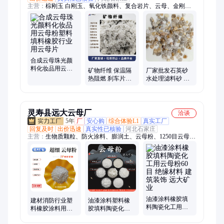
主营：
棕刚玉 白刚玉、氧化铁颜料、复合岩片、云母、金刚砂
耐磨地坪材料、鹅卵石雨花石、金刚砂、夜光石、免洗树脂水洗
石开通即、棕刚玉砂 微粉、硫化铁、煅烧彩砂、石英砂、硅微
粉 石英粉、碳酸钙、玻璃微珠、海泡石纤维、玻璃微粉、树脂
砂 悬浮砂、反射隔热粉、碳粉、负氧离子液
合成云母珠光颜
料化妆品用云母
矿物纤维 保温隔
厂家批发石英砂
粉塑料填料橡胶
热阻燃 刹车片橡
水处理滤料砂 喷
行业用云母片
胶制品用矿物改
砂除锈造景铸造
性纤维
砂 石英板材 草坪
填充
灵寿县远大云母厂
洽谈
5年
厂
安心购
综合体验L1
真实工厂
回复及时
出价迅速
真实性已核验
河北石家庄
主营：
生物质颗粒、防火涂料、膨润土、云母粉、1250目云母
粉、蛭石、石英砂、碳酸钙、高岭土、重钙、萤石粉、莫来砂、
铁砂、火山石、夜光石
油漆涂料橡胶填
建材消防行业塑
油漆涂料塑料橡
料陶瓷化工用云
料橡胶涂料用云
胶填料陶瓷化工
母粉60目 绝缘材
母粉200目 油田堵
用云母粉800目 绝
料 建筑装饰 远大