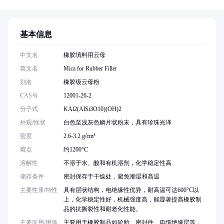
基本信息
中文名
橡胶填料用云母
英文名
Mica for Rubber Filler
别名
橡胶级云母粉
CAS号
12001-26-2
分子式
KAl2(AlSi3O10)(OH)2
外观/性状
白色至浅灰色鳞片状粉末，具有珍珠光泽
密度
2.6-3.2 g/cm³
熔点
约1200°C
溶解性
不溶于水、酸和有机溶剂，化学稳定性高
储存条件
密封保存于干燥处，避免潮湿和高温
主要性质/特性
具有层状结构，电绝缘性优异，耐高温可达600°C以
上，化学稳定性好，机械强度高，能显著提高橡胶制
品的抗撕裂性和耐老化性能。
主要应用/用途
主要用于橡胶制品如轮胎、密封件、电缆绝缘层等，