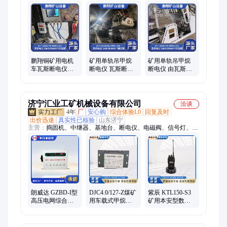
机、预警检测装置、后备保护装置、视频监控装置、检测预警装
置、速度保护装置、警示报警装置、吊倒车影像装置、车机车保
护装置、防追尾检测装置
鹏翔铜矿用电机
矿用单轨吊甲烷
矿用单轨吊甲烷
车瓦斯断电仪额
断电仪 瓦斯断电
断电仪 由瓦斯传
定工作电压：
报警装置 库存充
感器、机车运行
DC24V品质保证
足现货发货经久
参数装置主机组
耐用
成
济宁汇业工矿机械设备有限公司
洽谈
4年
厂
安心购
综合体验L0
回复及时
出价迅速
真实性已核验
山东济宁
主营：
捣固机、中继器、基地台、断电仪、电磁阀、信号灯、传
感器、接线盒、打磨机、输送机、显模块、凿岩机、切轨机、调
节器、摄像仪、标识卡、变压器、控制器、保护器、调整机、手
持机、控制箱、捣固镐、风速表、拨道机、破碎机
朗威达 GZBD-I型
DJC4.0/127-Z煤矿
紫辰 KTL150-S3
高压电网综合保
用车载式甲烷断
矿用本安型数字
护器 可联动瓦斯
电仪主机 连续监
手持机 井下人员
断电仪信号
测瓦斯浓度 南方
调度使用