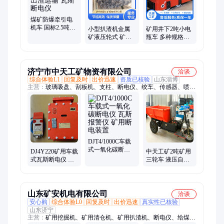
煤矿防爆牵引电
机车 国标2.5吨
小型扒渣机金属
矿用井下2吨小电
600轨距出渣运输
矿液压轮式 矿山
瓶车 多种规格支
瓦斯断电仪
出渣能力强 保质
持加工定制 矿下
保量
轨道蓄电池电机
车
济宁市中天工矿物资有限公司
洽谈
综合体验L1
回复及时
出价迅速
资质已核验
山东淄博
主营：
玻璃吸盘、刮板机、支柱、断电仪、绞车、传感器、喷浆
机、喷涂机、拆缸机、柴油机水泵、乳化液泵站、氢氧化钙、订
扣机、液压扳手、真空泵、滑移装载机、电缆夹板、闸瓦、滤液
泵、试验台、装载机、气动绞车、变压器、移动变电站
DJT4/1000C车载
式一氧化碳断电
DJ4Y220矿用车载
中天工矿2吨矿用
仪 瓦斯报警仪 矿
式瓦斯断电仪 车
三轮车 液压自卸
用断电装置
载报警断电装置
2T工程电动车
操作简单 性能稳
4KW电机
定
山东矿安机电有限公司
洽谈
安心购
综合体验L0
回复及时
出价迅速
真实性已核验
山东济宁
主营：
矿用挖掘机、矿用清仓机、矿用扒渣机、断电仪、给煤