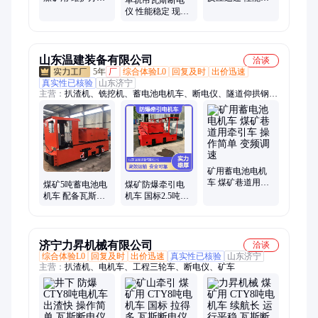
反应迅速 操作简
定 精度高 操作方
仪 性能稳定 现货
单 运行稳定
便 寿命长
充足 煤矿井下用
操作方便
山东温建装备有限公司
洽谈
5年
厂
综合体验L0
回复及时
出价迅速
真实性已核验
山东济宁
主营：
扒渣机、铣挖机、蓄电池电机车、断电仪、隧道仰拱钢
刷、井下电机车、仰拱钢刷、顶管扒渣机、履带扒渣机、轮式扒
渣机、刮板扒渣机、大坡度扒渣机、矿用扒渣机、耙渣机、皮带
扒渣机、挖机清扫钢刷、矿用电机车、防爆扒渣机、架线电机
车、挖掘机清渣属具、三排新款钢刷、小型扒渣机、隧道清扫设
备、横向铣挖机、纵向铣挖机、挖机配套铣挖机头
矿用蓄电池电机
车 煤矿巷道用牵
煤矿5吨蓄电池电
煤矿防爆牵引电
引车 操作简单 变
机车 配备瓦斯断
机车 国标2.5吨矿
频调速
电仪 斩波调速操
车 600轨距出渣运
作简单
输 瓦斯断电仪
济宁力昇机械有限公司
洽谈
综合体验L0
回复及时
出价迅速
真实性已核验
山东济宁
主营：
扒渣机、电机车、工程三轮车、断电仪、矿车