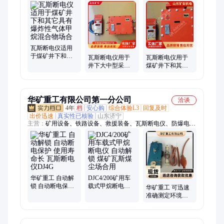
机、无压风门、防水密闭门、气动隔膜泵、滚轮罐耳、皮带综
保、矿用锂离子蓄电池电源、矿用翻车机、小型挖掘机、洒水降
尘装置、司控道岔装置、空气炮、气动阻车器、气动卧闸、断带
抓捕器、矿用防爆摄像仪、跑车防护装置、压风供水自救装置、
防水剂、履带运输车、巷道修复机、矿用挖掘式装载机
瓦斯断电仪适用
于煤矿井下和其
瓦斯断电仪用于
瓦斯断电仪用于
它具有爆炸性气
井下大中型采掘
煤矿井下和其它
体甲烷混合物场
设备和其它机电
具有爆炸性气体
合
设备上
场合
华矿重工有限公司第一分公司
洽谈
4年
档
安心购
综合体验L3
回复及时
出价迅速
真实性已核验
山东济宁
主营：
矿用设备、铁路设备、救援装备、瓦斯断电仪、防爆电
器、路面机械、工程机械
华矿重工 自动解
DJC4/200矿用车
锁 自动断电保护
载式甲烷断电仪
华矿重工 可迅速
使用寿命长 瓦斯
自动解锁 煤矿瓦
准确测定环境气
断电仪DJ4G
斯煤尘场合用
体浓度 CJG10B光
干涉瓦检仪