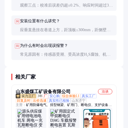
观察三点：校准后误差仍超±0.2%、响应时间超过30
秒、在新鲜空气中显示不为零。出现任一情况都应立
即更换传感器。
安装位置有什么讲究？
问
应垂直悬挂在巷道上方，距顶板≤300mm，距侧壁
≥200mm，避开风筒直吹位置。采掘工作面应安装在
回风侧10-15m处。
为什么有时会出现误报警？
问
常见原因有：传感器受潮、受高浓度H₂S腐蚀、机械
振动导致元件损坏。遇到这种情况应先排查干扰源，
再重新校准传感器。
相关厂家
山东盛煤工矿设备有限公司
洽谈
3年
厂
安心购
综合体验L1
真实工厂
回复及时
出价迅速
真实性已核验
山东济宁
主营：
矿用防爆电气、排型钢梁、矿用门、断电仪、支护设备、
铁路道岔、矿用检测仪报警仪传感器、矿用救护设备、矿用电子
围栏、煤矿井下自动隔爆装置、蓄电池电机车、锚杆钻机、单体
液压支柱、无压风门、回柱绞车、喷浆机、隔爆摄像仪、隔爆稳
压电源、矿用本安型电磁阀、矿用气动工具