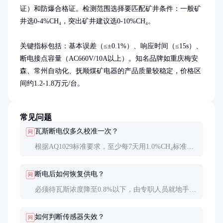
证）和防爆合格证。检测范围选择要匹配矿井条件：一般矿
井选0-4%CH₄，突出矿井建议选0-10%CH₄。

关键指标包括：基本误差（≤±0.1%）、响应时间（≤15s）、
断电接点容量（AC660V/10A以上）。知名品牌如重庆梅安
森、常州自动化、抚顺煤矿电器的产品质量较稳定，价格区
间约1.2-1.8万元/台。
常见问题
瓦斯断电仪多久校准一次？
问
根据AQ1029标准要求，至少每7天用1.0%CH₄标准气
样校准一次。在高浓度瓦斯区域或传感器出现异常
时，应立即校准。
断电后如何恢复供电？
问
必须待瓦斯浓度降至0.8%以下，由专职人员就地手动
复位。严禁绕过保护强行送电，这是血的教训总结出
的铁律。
如何判断传感器失效？
问