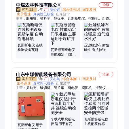
中煤农林科技有限公司
洽谈
5年
厂
安心购
综合体验L0
回复及时
出价迅速
真实性已核验
山东济宁
主营：
船用链、材料车、轮扳手、瓦斯断电仪、挖掘机、起道
机、切轨机、普通道钉、金属顶梁、平行托辊、橡胶护舷、液压
锚机、液压绞车、木制枕木、矿用阻车器、液压起锚机、活动脱
轨器、四轮渣土车、断带抓捕器、电动起锚机、仓库防潮板、道
岔表示器、船用起锚机、道岔打磨机、井下运输车、仿形磨轨机
瓦斯断电仪 连续
压滤机滤布 耐酸
检测设备瓦斯浓
瓦斯报警断电仪
碱性 有抗拉强度
度 自动断电解锁
性能稳定 门限准
透气透水性好
确 主要适用于煤
矿井下
山东中煤智能装备有限公司
洽谈
3年
厂
安心购
综合体验L1
回复及时
出价迅速
真实性已核验
山东济宁
主营：
振动夯、破切机、管片车、断电仪、捣固机、报警仪、风
煤钻、风筒布、三用阀、减速机、电机车、除雪机、铁水包、振
动器、磨轨机、凿毛机、道口板、充气胎、行走轮、封孔器、介
质粉、测定仪、传感器、泥浆泵、岔机芯、校正仪
车载式甲烷断电
瓦斯报警断电仪
仪 适用于有瓦斯
主机配双传感器
瓦斯断电仪 用于
煤尘矿井 连续自
可同时监控两个