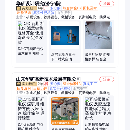
华矿设计研究(济宁)院
洽谈
6年
厂
安心购
综合体验L3
回复及时
出价迅速
真实性已核验
山东济宁
主营：
矿用设备、铁路设备、救援设备、瓦斯断电仪、防爆电
器、仪器仪表、路面机械、工程机械
DJ4G瓦斯断电仪
诚意销售 规格齐
煤层瓦斯含量井
出售厂家现货 规
全 使用寿命长 定
下一站式自动化
格多样 铝合金尺
金发货
测定仪 性能稳定
身 铁路用接触轨
使用寿命长
测量尺
山东华矿高新技术发展有限公司
洽谈
2年
档
安心购
综合体验L3
真实工厂
回复及时
出价迅速
真实性已核验
山东济宁
主营：
矿山机械、铁路设备、救援设备、瓦斯断电仪、防爆电
器、路面机械、工程机械
DJ4G瓦斯断电仪
瓦斯报警断电仪
煤矿用 维护方便
反应迅速 性能稳
单轨吊瓦斯断电