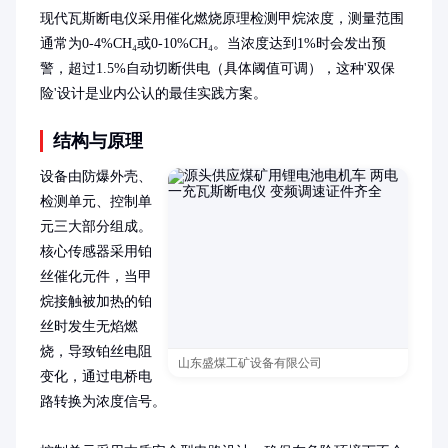
现代瓦斯断电仪采用催化燃烧原理检测甲烷浓度，测量范围
通常为0-4%CH₄或0-10%CH₄。当浓度达到1%时会发出预
警，超过1.5%自动切断供电（具体阈值可调），这种'双保
险'设计是业内公认的最佳实践方案。
结构与原理
设备由防爆外壳、
检测单元、控制单
元三大部分组成。
核心传感器采用铂
丝催化元件，当甲
烷接触被加热的铂
丝时发生无焰燃
烧，导致铂丝电阻
山东盛煤工矿设备有限公司
变化，通过电桥电
路转换为浓度信号。
