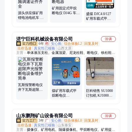
矿用固定式甲烷
源头供应煤矿用
断电仪 DJ4G 车载
盛煤 DJC4.0/127
锂电池电机车 两
报警断电装置 瓦
矿用车载式甲烷
电一充瓦斯断电
斯断电器
断电仪 瓦斯断电
仪 变频调速证件
保护装置
齐全
济宁巨科机械设备有限公司
洽谈
6年
档
安心购
综合体验L2
回复及时
出价迅速
真实性已核验
山西太原
主营：
单体液压支柱、金属顶梁、尼龙柱鞋、断电仪、铁柱鞋、
气动葫芦、除铁器、防跑车装置、玻璃钢支柱、锚杆、U型钢支
架、隔爆水袋、电缆挂钩、道岔、马丽散、无压风门、防水密闭
门、避难硐室门、防火栅栏门、风筒、圆环链、三环链、连接
环、阻车器、矿车、平板车
瓦斯报警断电仪
井下瓦斯超限声
煤矿用车载式甲
巨科销售 SU1000
光报警断电设备
烷断电仪
订扣机 KJ1000拉
维护简单
DJC4/660(A)瓦斯
杆式打扣机 1米拉
停机报警装置
杆矿用钉扣机
山东鹏翔矿山设备有限公司
洽谈
3年
厂
安心购
综合体验L0
回复及时
出价迅速
真实性已核验
山东泰安
主营：
摄像仪、矿用电机、隔爆摄像机、甲烷断电仪、矿用提升