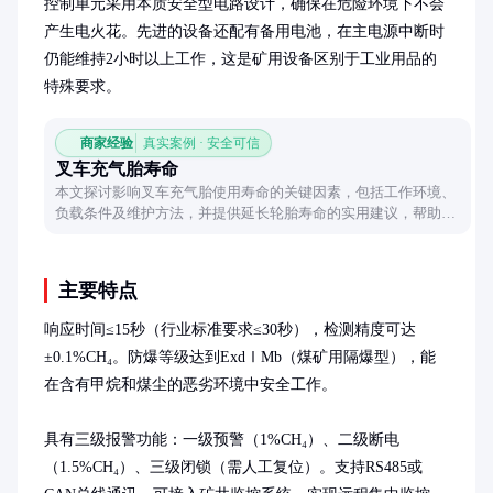
控制单元采用本质安全型电路设计，确保在危险环境下不会
产生电火花。先进的设备还配有备用电池，在主电源中断时
仍能维持2小时以上工作，这是矿用设备区别于工业用品的
特殊要求。
商家经验
真实案例 · 安全可信
叉车充气胎寿命
本文探讨影响叉车充气胎使用寿命的关键因素，包括工作环境、
负载条件及维护方法，并提供延长轮胎寿命的实用建议，帮助用
户优化叉车轮胎使用效率。
主要特点
响应时间≤15秒（行业标准要求≤30秒），检测精度可达
±0.1%CH₄。防爆等级达到ExdⅠMb（煤矿用隔爆型），能
在含有甲烷和煤尘的恶劣环境中安全工作。

具有三级报警功能：一级预警（1%CH₄）、二级断电
（1.5%CH₄）、三级闭锁（需人工复位）。支持RS485或