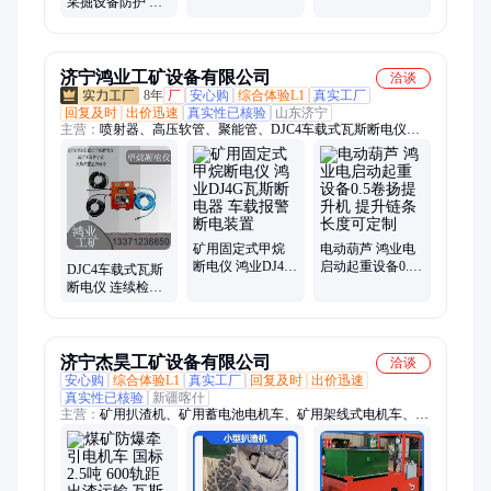
采掘设备防护 瓦
动检测安全
区域 安全防护强
斯超标立即响应
安全防护到位
济宁鸿业工矿设备有限公司
洽谈
8年
厂
安心购
综合体验L1
真实工厂
回复及时
出价迅速
真实性已核验
山东济宁
主营：
喷射器、高压软管、聚能管、DJC4车载式瓦斯断电仪、
船用风机、速凝剂、气浮搬运车、螺旋千斤顶、手拉葫芦、牵引
绞索、道口栏木机、矿用风门、树篦子、临时支护、叉车吊、皮
带硫化机、链轮组件、矿用密闭门、电动卷扬机、翻车机、拆缸
机、洗靴机、电动搬运坦克车、矿车轮对、搬运气垫、裤管风机
矿用固定式甲烷
电动葫芦 鸿业电
断电仪 鸿业DJ4G
启动起重设备0.5
DJC4车载式瓦斯
瓦斯断电器 车载
卷扬提升机 提升
断电仪 连续检测
报警断电装置
链条长度可定制
低浓度甲烷传感
器配接 鸿业工矿
设备
济宁杰昊工矿设备有限公司
洽谈
安心购
综合体验L1
真实工厂
回复及时
出价迅速
真实性已核验
新疆喀什
主营：
矿用扒渣机、矿用蓄电池电机车、矿用架线式电机车、断
电仪、矿用矿车、电动装岩机、耙斗装岩机、矿用翻斗自卸车、
电机车配件、扒渣机配件