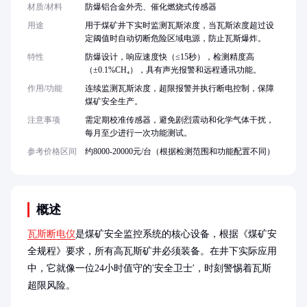
材质/材料
防爆铝合金外壳、催化燃烧式传感器
用途
用于煤矿井下实时监测瓦斯浓度，当瓦斯浓度超过设
定阈值时自动切断危险区域电源，防止瓦斯爆炸。
特性
防爆设计，响应速度快（≤15秒），检测精度高
（±0.1%CH₄），具有声光报警和远程通讯功能。
作用/功能
连续监测瓦斯浓度，超限报警并执行断电控制，保障
煤矿安全生产。
注意事项
需定期校准传感器，避免剧烈震动和化学气体干扰，
每月至少进行一次功能测试。
参考价格区间
约8000-20000元/台（根据检测范围和功能配置不同）
概述
瓦斯断电仪
是煤矿安全监控系统的核心设备，根据《煤矿安
全规程》要求，所有高瓦斯矿井必须装备。在井下实际应用
中，它就像一位24小时值守的'安全卫士'，时刻警惕着瓦斯
超限风险。
