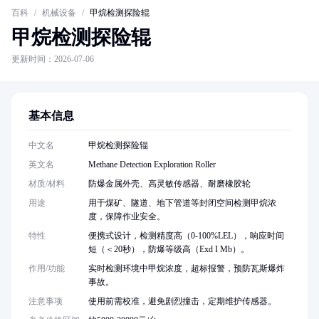
百科
/
机械设备
/
甲烷检测探险辊
甲烷检测探险辊
更新时间：2026-07-06
基本信息
中文名
甲烷检测探险辊
英文名
Methane Detection Exploration Roller
材质/材料
防爆金属外壳、高灵敏传感器、耐磨橡胶轮
用途
用于煤矿、隧道、地下管道等封闭空间检测甲烷浓
度，保障作业安全。
特性
便携式设计，检测精度高（0-100%LEL），响应时间
短（＜20秒），防爆等级高（Exd I Mb）。
作用/功能
实时检测环境中甲烷浓度，超标报警，预防瓦斯爆炸
事故。
注意事项
使用前需校准，避免剧烈撞击，定期维护传感器。