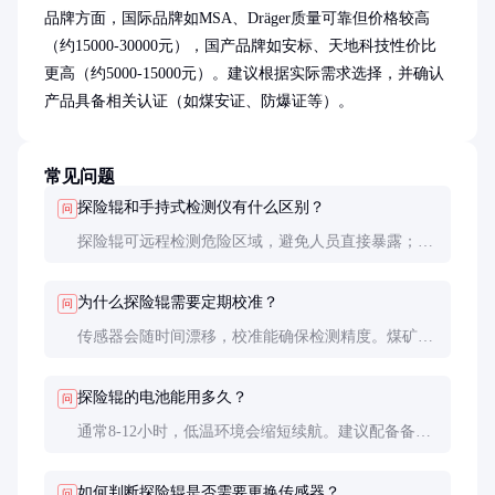
品牌方面，国际品牌如MSA、Dräger质量可靠但价格较高
（约15000-30000元），国产品牌如安标、天地科技性价比
更高（约5000-15000元）。建议根据实际需求选择，并确认
产品具备相关认证（如煤安证、防爆证等）。
常见问题
探险辊和手持式检测仪有什么区别？
问
探险辊可远程检测危险区域，避免人员直接暴露；手
持式需人工携带进入。探险辊更适合未知环境初步检
测，手持式适合详细排查。
为什么探险辊需要定期校准？
问
传感器会随时间漂移，校准能确保检测精度。煤矿环
境粉尘大，更易影响传感器性能，建议缩短校准周
期。
探险辊的电池能用多久？
问
通常8-12小时，低温环境会缩短续航。建议配备备用
电池，长时间作业中途更换。
如何判断探险辊是否需要更换传感器？
问