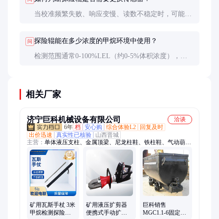
当校准频繁失败、响应变慢、读数不稳定时，可能需
更换。正常使用2-3年后也应主动更换。
探险辊能在多少浓度的甲烷环境中使用？
问
检测范围通常0-100%LEL（约0-5%体积浓度），但
设备本身只能在甲烷浓度＜1.5%的环境中安全使用。
相关厂家
济宁巨科机械设备有限公司
洽谈
6年
档
安心购
综合体验L2
回复及时
出价迅速
真实性已核验
山西晋城
主营：
单体液压支柱、金属顶梁、尼龙柱鞋、铁柱鞋、气动葫
芦、除铁器、防跑车装置、玻璃钢支柱、锚杆、U型钢支架、隔
爆水袋、电缆挂钩、道岔、马丽散、无压风门、防水密闭门、避
难硐室门、防火栅栏门、风筒、圆环链、三环链、连接环、阻车
器、矿车、平板车
矿用瓦斯手杖 3米
矿用液压扩剪器
巨科销售
甲烷检测探险辊
便携式手动扩张
MGC1.1-6固定车