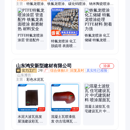
主营：
特氟龙喷涂、铁氟龙喷涂、碳化钨喷涂、纳米陶瓷喷涂、
内衬四氟板、钢衬四氟
PTFE特氟龙喷涂
铁氟龙喷涂 化工
涂层 管道配件 铁
储罐 特氟龙喷涂
特氟龙喷涂 化工
氟龙表面喷涂 耐
处理 PTFE材料 附
脱硫塔 表面喷涂
磨耐热 材料安全
着力强
铁氟龙 耐温抗粘
材料安全
山东鸿安新型建材有限公司
洽谈
2年
厂
综合体验L0
回复及时
真实性已核验
山东潍坊
主营：
彩色水泥瓦
混凝土波纹瓦 住
宅建设瓦片 中式
建筑材料 喷涂屋
水泥大波瓦批发
混凝土瓦喷漆批
面瓦
屋顶建设彩瓦 中
发 仿古琉璃瓦 中
式建筑材料 喷涂
式建筑材料 喷涂