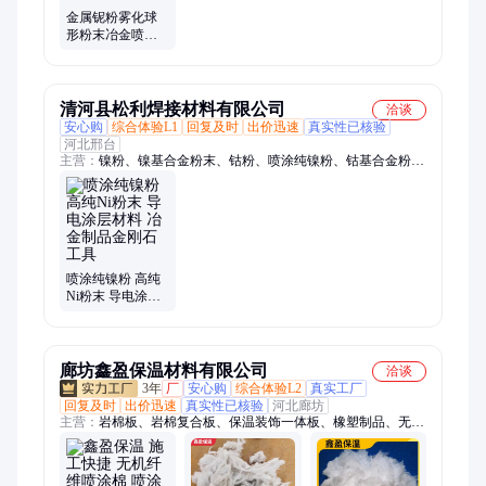
金属铌粉雾化球
形粉末冶金喷涂
不锈钢制品焊接
材料高纯铌粉末
清河县松利焊接材料有限公司
洽谈
安心购
综合体验L1
回复及时
出价迅速
真实性已核验
河北邢台
主营：
镍粉、镍基合金粉末、钴粉、喷涂纯镍粉、钴基合金粉
末、钼粉、铬粉、钨粉、锡粉、各种材质合金粉末、钛粉、锡
粒、铁基合金粉末、铜粉、碳化钨合金粉末、锰粉、锰片、耐磨
焊条、耐磨焊丝、不锈钢焊条、不锈钢焊丝、镍基焊条、镍基焊
丝、银焊丝、模具焊丝、铜焊丝
喷涂纯镍粉 高纯
Ni粉末 导电涂层
材料 冶金制品金
刚石工具
廊坊鑫盈保温材料有限公司
洽谈
3年
厂
安心购
综合体验L2
真实工厂
回复及时
出价迅速
真实性已核验
河北廊坊
主营：
岩棉板、岩棉复合板、保温装饰一体板、橡塑制品、无机
纤维喷涂棉、矿物无机纤维喷涂棉、超细无机纤维喷涂棉、挤塑
板、保温装饰一体化板、岩棉保温板、橡塑板、橡塑管、硅酸铝
管、玻璃棉管、岩棉管、防水背衬板、硅酸钙板复合板、装饰一