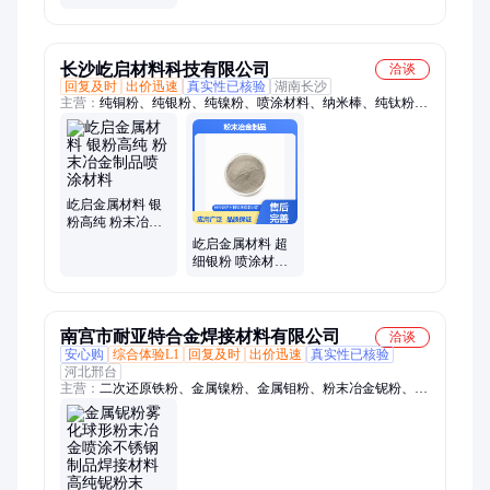
目 金属纯Cu粉 冶
金制品喷涂材料
科研
长沙屹启材料科技有限公司
洽谈
回复及时
出价迅速
真实性已核验
湖南长沙
主营：
纯铜粉、纯银粉、纯镍粉、喷涂材料、纳米棒、纯钛粉、
磁合金、锌合金、铝合金、钎焊工、钎焊粉、钼合金、基粉末、
钎焊膏、镍合金、磁粉芯、合金粉、铁硅铝、铜焊粉、金刚石、
模具钢、钛合金、银焊膏、金属粉、球形镍粉、金属铬粉
屹启金属材料 银
粉高纯 粉末冶金
制品喷涂材料
屹启金属材料 超
细银粉 喷涂材料
粉末冶金制品球
形状
南宫市耐亚特合金焊接材料有限公司
洽谈
安心购
综合体验L1
回复及时
出价迅速
真实性已核验
河北邢台
主营：
二次还原铁粉、金属镍粉、金属钼粉、粉末冶金铌粉、金
属硼粉、金属铬粉、金属铝粒、金属钒粉、金属铁粉、金属铅
粉、金属铜粉、金属锡粉、金属铋粉、金属钇粉、金属碲粉、金
属钴粉、金属铌粉、金属铜粒、金属镍珠、金属镍花、金属铬
粒、旋耕机刀片、秸秆还添加刀片、碳钢特细焊条