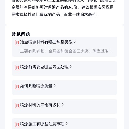
价格受原材料成本和工艺复杂度影响较大，高端产品如含贵
金属的涂层价格可达普通产品的3-5倍。建议根据实际应用
需求选择性价比最优的产品，而非一味追求高价。
常见问题
冶金喷涂材料有哪些常见类型？
问
主要有陶瓷基、金属基和复合基三大类。陶瓷基耐温
性最好，金属基韧性更佳，复合基则结合了两者优
点。选择时需根据具体应用环境决定。
喷涂前需要做哪些表面处理？
问
如何判断喷涂质量？
问
喷涂材料的寿命有多长？
问
喷涂施工有哪些注意事项？
问