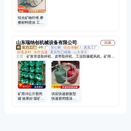
恒光矿物纤维 摩
擦材料喷涂 工业
建筑外墙保温海
泡石绒1-3mm
山东瑞纳创机械设备有限公司
洽谈
4年
厂
安心购
综合体验L1
真实工厂
回复及时
出价迅速
真实性已核验
山东泰安
主营：
矿浆管道取样机、皮带取样机、工业防爆暖风机、矿用快
速密闭喷涂材料、实验室颚式破碎机、实验室圆盘粉碎机、矿用
湿式除尘风机、防爆饮水机、实验室锥形球磨机、实验室双辊破
碎机、密封化验制样粉碎机、单槽浮选机、防爆空调、工业冷风
机、圆盘真空过滤机、一体智能磁选管、锤式破碎机、矿用气动
风机、米库姆转鼓机、矿用束管、粉料取样机、颗粒取样器、湿
煤破碎机、实验室真空过滤机、焦炭制球机
矿用18公斤密闭
供应快速膨胀型
罐 效果好 煤矿快
快速密闭喷涂罐
速密闭喷涂材料
RG-18 便携式密
瑞纳创加工
闭喷涂材料