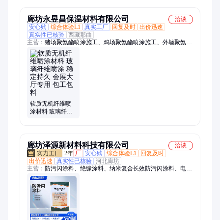
屋面瓦
屋面瓦
廊坊永昱昌保温材料有限公司
洽谈
安心购
综合体验L1
真实工厂
回复及时
出价迅速
真实性已核验
西藏那曲
主营：
猪场聚氨酯喷涂施工、鸡场聚氨酯喷涂施工、外墙聚氨酯
喷涂施工、冷库聚氨酯喷涂施工、罐体聚氨酯喷涂施工、楼顶屋
面保温聚氨酯喷涂施工、销售聚氨酯喷涂组合料、彩钢车间聚氨
酯喷涂施工、保鲜冷库聚氨酯喷涂施工、无机纤维喷涂施工、高
速模板聚氨酯喷涂、无机纤维喷涂、车间聚氨酯喷涂、墙体聚氨
酯喷涂、管道聚氨酯喷涂、粮库聚氨酯喷涂、猪场聚氨酯喷涂、
聚氨酯喷涂、聚氨酯喷涂施工、聚氨酯喷涂施工队、聚氨酯喷涂
软质无机纤维喷
多少钱、保温防水施工、聚氨酯组合料、聚氨酯发泡剂
涂材料 玻璃纤维
喷涂 稳定持久 会
展大厅专用 包工
包料
廊坊泽源新材料科技有限公司
洽谈
2年
厂
安心购
综合体验L1
回复及时
出价迅速
真实性已核验
河北廊坊
主营：
防污闪涂料、绝缘涂料、纳米复合长效防污闪涂料、电力
防污闪涂料、纳米高耐候绝缘涂料、电缆绝缘涂料、RTV-2防污
闪涂料、防腐导电涂料、绝缘漆、复合防污闪涂料、超疏水绝缘
涂料、高分子防潮封堵剂组料、工业涂料、有机硅绝缘涂料、超
疏水憎水涂料、防污闪绝缘涂料、抗藻型防污闪涂料、绝缘防闪
络闪涂料、长效防污闪涂料、硅橡胶绝缘涂料、防火绝缘涂料、