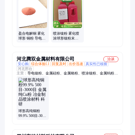
粉、喷涂铜焊丝、金属工件涂层喷涂、镍基合金粉、铁基合金
粉、钴基合金粉、铝及铝合金焊丝、耐磨焊丝、不锈钢焊丝、种
种金属颗粒粉末、焊接车刀
盈合电解铜 雾化
喷涂镍粉 雾化喷
球形 铜粉 导电片
涂球形镍粉末
状Cu粉末冶金制
Ni99.99 焊接材料
品喷涂材料
用 盈合
河北腾双金属材料有限公司
洽谈
安心购
综合体验L1
回复及时
出价迅速
真实性已核验
河北邢台
主营：
导电镍粉、金属硅粉、金属铬粉、喷涂镍粉、金属钨粉、
金属锰粉、球形铁粉、球形镍粉、稀有硒粉
球形高纯铜粉
99.9% 500目-3000
目 金属纯Cu粉 冶
金制品喷涂材料
科研