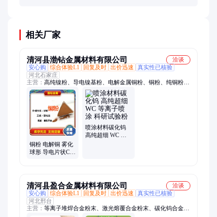
相关厂家
清河县渤钻金属材料有限公司
洽谈
安心购
综合体验L1
回复及时
出价迅速
真实性已核验
河北石家庄
主营：
高纯镍粉、导电镍基粉、电解金属铜粉、铜粉、纯铜粉、
钨粉、钴粉、锡粉、铬粉、高纯铁粉、氧化铜粉、氧化铝粉、氧
化铬绿、铝粒、铝颗粒、不锈钢焊条、不锈钢焊丝、耐磨焊条、
耐磨焊丝、铸铁焊条、铝焊丝、钼粉、碳化钨粉、碳化硅粉、碳
化铬粉
喷涂材料碳化钨
高纯超细 WC 等
离子喷涂 科研试
铜粉 电解铜 雾化
验粉
球形 导电片状Cu
粉末冶金制品喷
涂材料
清河县盈合金属材料有限公司
洽谈
安心购
综合体验L1
回复及时
出价迅速
真实性已核验
河北邢台
主营：
等离子堆焊合金粉末、激光熔覆合金粉末、碳化钨合金