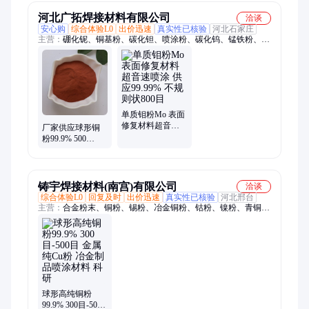
河北广拓焊接材料有限公司
洽谈
安心购
综合体验L0
出价迅速
真实性已核验
河北石家庄
主营：
硼化铌、铜基粉、碳化钽、喷涂粉、碳化钨、锰铁粉、催
化剂、毛毡条、锂电池、锡铋粉、硅铁块、解铌粉、铝青铜、合
金粉、钼铁块、锗粉末、镍包铜、镍靶材、氧化锗、氧化锆、钴
基粉、导热粉、细钒粉、纯银粉、锡半球
单质钼粉Mo 表面
修复材料超音速
厂家供应球形铜
喷涂 供应99.99%
粉99.9% 500
不规则状800目
目-3000目 金属纯
Cu粉 冶金制品喷
涂材料
铸宇焊接材料(南宫)有限公司
洽谈
综合体验L0
回复及时
出价迅速
真实性已核验
河北邢台
主营：
合金粉末、铜粉、锡粉、冶金铜粉、钴粉、镍粉、青铜
粉、纯铜粉、球形铜粉、10钴4铬86碳化钨、12钴88碳化钨、铬
粉、钼粉、铁粉、球形铁粉、白铜粉、黄铜粉、黄铜屑、镍基合
金粉、镍60A、镍加钨合金粉、铋粉、氧化铋、钨粉、碳化钨、
碳化铬
球形高纯铜粉
99.9% 300目-500