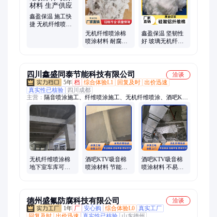
体板、外墙保温一体板、复合岩棉保温板、XPS挤塑保温板、橡
塑保温板、xps挤塑板、挤塑聚苯保温板、防火保温岩棉板
鑫盈保温 施工快
捷 无机纤维喷涂
棉 喷涂材料 生产
无机纤维喷涂棉
鑫盈保温 坚韧性
供应
喷涂材料 耐腐蚀
好 玻璃无机纤维
抗潮 工厂定制 鑫
喷涂棉 喷涂材料
盈保温
厂家供应
四川鑫盛同泰节能科技有限公司
洽谈
5年
档
综合体验L1
回复及时
出价迅速
真实性已核验
四川成都
主营：
隔音喷涂施工、纤维喷涂施工、无机纤维喷涂、酒吧KTV
派对房直播间吸音隔音喷涂、吸音涂料生产销售施工
无机纤维喷涂棉
酒吧KTV吸音棉
酒吧KTV吸音棉
地下室车库可用
喷涂材料 节能环
喷涂材料 不易开
环保实用 喷涂材
保 耐化学腐蚀 生
裂 应用领域广 加
料
产厂家 规格齐全
工定制 服务完善
德州盛氟防腐科技有限公司
洽谈
1年
厂
安心购
综合体验L0
真实工厂
回复及时
出价迅速
真实性已核验
山东德州