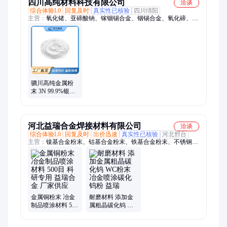
四川高纯材料科技有限公司
洽谈
综合体验L0
回复及时
真实性已核验
四川绵阳
主营：
氧化锗、亚碲酸钠、镓铟锡合金、铟锡合金、氧化碲、氧
化铋、氧化镓、氧化铟、液态合金、低熔合金、亚碲酸钾
驷川高纯金属粉
末 3N 99.9%银粉
高纯 粉末冶金制
品喷涂材料
河北益瑞合金焊接材料有限公司
洽谈
综合体验L0
回复及时
出价迅速
真实性已核验
河北邢台
主营：
镍基合金粉末、钴基合金粉末、铁基合金粉末、不锈钢喷
涂粉末、铝基喷涂合金粉末、激光合金粉末、等离子陶瓷合金粉
末、铜基合金粉末、铜铝合金粉末、纯钨粉末、纯钴粉末、纯镍
粉末、纯铜粉末、纯锡粉末、不锈钢粉末、焊条
金属铜粉末 冶金
耐磨材料 添加金
制品喷涂材料 500
属粗晶碳化钨 WC
目 科研专用 益瑞
粉末冶金喷涂碳
合金 厂家供应
化钨粉 益瑞