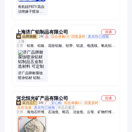
纳米阻燃涂料
有机硅PRTV高自
洁绝缘子喷涂材
料 泽源 RTV-2防
污闪涂料 绝缘漆
上海济广铝制品有限公司
洽谈
2年
品
综合体验L0
回复及时
真实性已核验
上海
主营：
铝卷、铝板、花纹铝板、铝带、铝皮、电缆线、氧化铝
板、6061t6铝卷、5052氧化铝板、保温铝卷、花纹铝板/铝卷、指
针花纹铝板、橘皮/压花铝卷、7075铝板、拉伸/拉丝铝板、镜面
铝卷/铝板、1060 0态铝卷、1060H24铝卷、3003铝卷、3003H24
铝卷、5083铝卷/铝板、阳极氧化铝板、5754铝卷、电缆线铝带
济广品牌耐腐蚀
喷涂铝材 铝制品
五金制造材料 可
定制
河北恒光矿产品有限公司
洽谈
8年
厂
安心购
综合体验L1
回复及时
出价迅速
真实性已核验
河北石家庄
主营：
海泡石纤维、石油焦、蛭石、冶金焦、云母、矿物纤维、
无石棉纤维、煅烧焦炭粉、增碳剂、漂珠、氧化铝粉、海泡石
粉、人造石墨、石墨颗粒、沸石粉、硅藻土、橡胶颗粒、轮胎
粉、硅酸铝纤维、煅烧石油焦、石墨粉、高岭土、玻化微珠