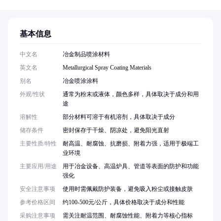
基本信息
中文名
冶金制品喷涂材料
英文名
Metallurgical Spray Coating Materials
别名
冶金喷涂涂料
外观/性状
通常为粉末或液体，颜色多样，具体取决于成分和用
途
溶解性
部分材料可溶于有机溶剂，具体取决于成分
储存条件
密封保存于干燥、阴凉处，避免阳光直射
主要性质/特性
耐高温、耐腐蚀、抗磨损、附着力强，适用于极端工
业环境
主要应用/用途
用于冶金设备、高温炉具、管道等表面的防护和功能
强化
安全注意事项
使用时需佩戴防护装备，避免吸入粉尘或接触皮肤
参考价格区间
约100-500元/公斤，具体价格取决于成分和性能
采购注意事项
需关注耐温范围、耐腐蚀性能、附着力等核心指标