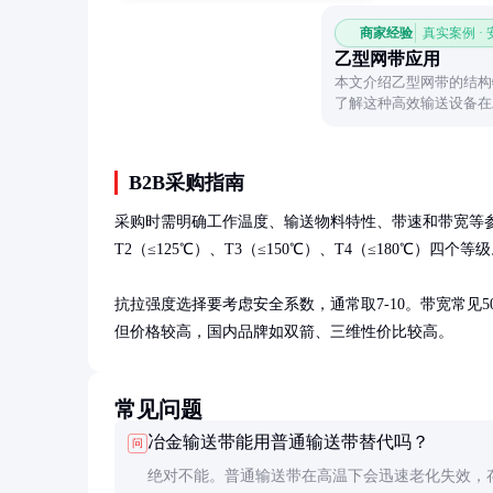
商家经验
真实案例 ·
乙型网带应用
本文介绍乙型网带的结构
了解这种高效输送设备在
B2B采购指南
采购时需明确工作温度、输送物料特性、带速和带宽等参
T2（≤125℃）、T3（≤150℃）、T4（≤180℃）四个等级
抗拉强度选择要考虑安全系数，通常取7-10。带宽常见500-2400
但价格较高，国内品牌如双箭、三维性价比较高。
常见问题
冶金输送带能用普通输送带替代吗？
问
绝对不能。普通输送带在高温下会迅速老化失效，