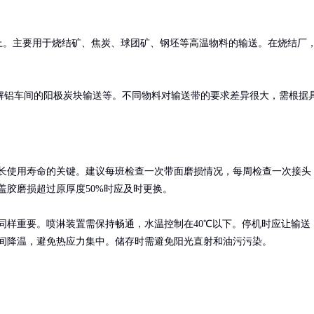
以上。主要用于烧结矿、焦炭、球团矿、钢坯等高温物料的输送。在烧结厂
解铝车间的阳极炭块输送等。不同物料对输送带的要求差异很大，需根据
长使用寿命的关键。建议每班检查一次带面磨损情况，每周检查一次接头
盖胶磨损超过原厚度50%时应及时更换。

同样重要。喷淋装置需保持畅通，水温控制在40℃以下。停机时应让输送
间降温，避免热应力集中。储存时需避免阳光直射和油污污染。