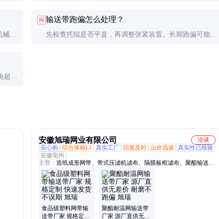
离，或钢丝绳外露时需立即更换。定期测量带厚是有效方
输送带跑偏怎么处理？
问
法。
机械接
先检查托辊是否平直，再调整张紧装置。长期跑偏可能是
热硫化
机架变形或滚筒偏斜，需专业维修。
免超载
安徽旭瑞网业有限公司
洽谈
安心购
综合体验L1
真实工厂
回复及时
出价迅速
真实性已核验
安徽亳州
主营：
造纸成形网带、带式压滤机滤布、隔膜板框滤布、聚酯输送
带、品质滤布
食品级塑料网带输
聚酯耐温网输送带
送带厂家 规格定制
厂家 源厂直供无差