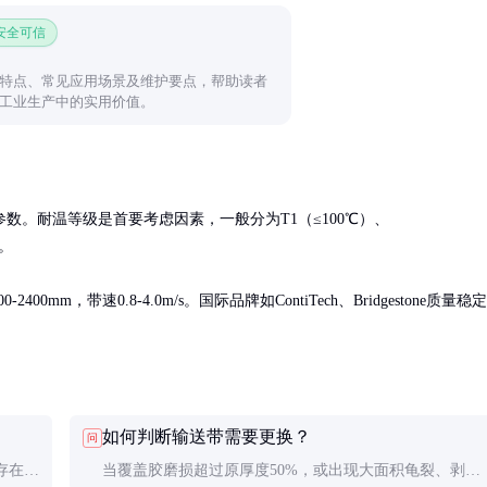
 安全可信
特点、常见应用场景及维护要点，帮助读者
工业生产中的实用价值。
数。耐温等级是首要考虑因素，一般分为T1（≤100℃）、
。

mm，带速0.8-4.0m/s。国际品牌如ContiTech、Bridgestone质量稳定
如何判断输送带需要更换？
问
存在严
当覆盖胶磨损超过原厚度50%，或出现大面积龟裂、剥