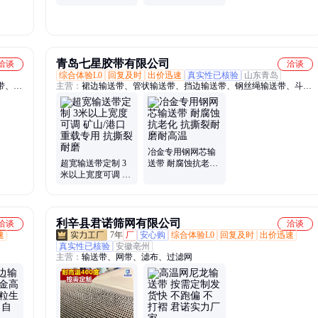
快速发货不误期 旭
价 耐磨不跑偏 旭瑞
瑞
青岛七星胶带有限公司
洽谈
洽谈
综合体验L0
回复及时
出价迅速
真实性已核验
山东青岛
带、橡
主营：
裙边输送带、管状输送带、挡边输送带、钢丝绳输送带、斗提
带、耐
机输送带、白色橡胶输送带、工业输送设备、抽油机提升带
带、黑
冶金专用钢网芯输
超宽输送带定制 3
送带 耐腐蚀抗老化
米以上宽度可调 矿
抗撕裂耐磨耐高温
山/港口重载专用 抗
撕裂耐磨
利辛县君诺筛网有限公司
洽谈
洽谈
速
7年
厂
安心购
综合体验L0
回复及时
出价迅速
真实性已核验
安徽亳州
主营：
输送带、网带、滤布、过滤网