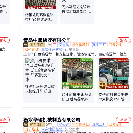
送带
高温网尼龙输送带
温物料
按需定制发货快 不
特氟龙耐高温输送
送货上
跑偏 不打褶 君诺实
带厂家 隧道炉烘干
力厂家
线网带 耐温耐磨 君
诺
青岛中康橡胶有限公司
洽谈
洽谈
1年
厂
安心购
综合体验L1
真实工厂
回复及时
倾角
出价迅速
真实性已核验
山东青岛
主营：
白色输送带、超宽输送带、阻燃输送带、裙边输送带、轻型输
提机、
送带、尼龙输送带、耐酸碱输送带、耐寒输送带、耐高温输送带、环
尼龙皮
形输送带、花纹输送带、管状输送带、钢丝绳输送带、大倾角挡边输
送带、耐油输送带、斗提机皮带、抽油机皮带、采棉机皮带
抽油机皮带 油田磕
头机提升带 矿山冶
尺寸定制 中康 冶金
支持定制 接口平整
金输送带 厂家批发
矿山 耐高温耐热 管
中康橡胶 PVC阻燃
中康
状输送带厂家
输送带 冶金化工行
业物料运输
衡水华瑞机械制造有限公司
洽谈
洽谈
时
5年
厂
安心购
综合体验L0
真实工厂
回复及时
出价迅速
真实性已核验
河北衡水