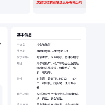
成都双雄腾达输送设备有限公司
利辛县君
基本信息
响
中文名
冶金输送带
英文名
Metallurgical Conveyor Belt
材质/材料
耐热橡胶、钢丝绳芯、特种织物芯
用途
用于钢铁厂、铝厂等冶金企业高温
物料的连续输送，如烧结矿、焦
炭、钢坯等。
特性
耐高温（最高可达800℃）、抗冲
击、耐磨损、抗撕裂，使用寿命
长。
作用/功能
实现冶金生产过程中高温物料的连
续、高效、安全输送。
注意事项
需定期检查磨损情况，避免超载运