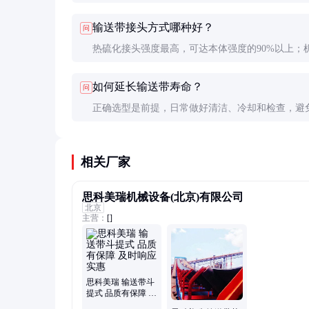
重安全隐患。冶金工况必须使用专用耐热输送带。
输送带接头方式哪种好？
问
热硫化接头强度最高，可达本体强度的90%以上；
头方便但强度较低（约60%）。高温环境必须采用
如何延长输送带寿命？
问
接头。
正确选型是前提，日常做好清洁、冷却和检查，避
和急停急启，定期更换磨损托辊。
相关厂家
思科美瑞机械设备(北京)有限公司
北京
主营：
[]
思科美瑞 输送带斗
提式 品质有保障 及
时响应 实惠