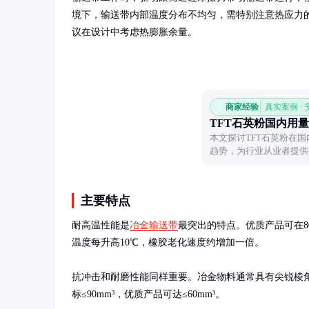
境下，输送带内部温度分布不均匀，需特别注意热应力
议在设计中考虑热膨胀余量。
商家经验
真实案例 ·
TFT石英粉国内用量
本文探讨TFT石英粉在
趋势，为行业从业者提供
主要特点
耐高温性能是
冶金输送带
最突出的特点。优质产品可在80
温度每升高10℃，橡胶老化速度约增加一倍。

抗冲击和耐磨性能同样重要。冶金物料通常具有尖锐棱
标≤90mm³，优质产品可达≤60mm³。