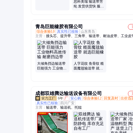
思科美瑞 输送带芳
纶 发货供货快 服务
周到 响应及时
青岛巨能橡胶有限公司
综合体验L0
真实性已核验
山东青岛
主营：
接头芯、提升带、三角带、输送带、耐油皮带、工业皮
胶皮带、橡胶运输带、包装运输带、耐磨橡胶带、食品运输皮
切割传送带、流水线橡胶带、黑色橡胶传送带、打扣草坪花纹
色橡胶输送机、流水线运输皮带、传送带运输皮带
大倾角挡边输送带
人字花纹 鱼骨纹 糙
巨能强力 工业物料
面魔毯输送带 就选
高效传输 耐磨挡边
巨能橡胶
带
成都双雄腾达输送设备有限公司
6年
厂
安心购
综合体验L2
回复及时
出价迅
真实性已核验
四川广安
主营：
输送带、输送机、托辊