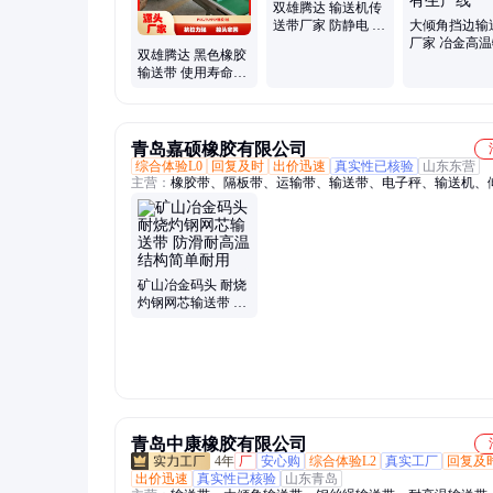
双雄腾达 输送机传
送带厂家 防静电 库
大倾角挡边输
存充足 自有工厂
厂家 冶金高
双雄腾达 黑色橡胶
型 陶粒生产 
输送带 使用寿命长
门 自有生产线
送货上门 承接订单
青岛嘉硕橡胶有限公司
综合体验L0
回复及时
出价迅速
真实性已核验
山东东营
主营：
橡胶带、隔板带、运输带、输送带、电子秤、输送机、
带、裙边带、食品带、传送带、抽油机、尼龙带、提升带、斗
挡板带、钢丝绳、挡边带、挡板皮带、钢丝胶带、耐寒皮带、
带、煤机皮带、运输皮带、输煤皮带、铠甲皮带
矿山冶金码头 耐烧
灼钢网芯输送带 防
滑耐高温 结构简单
耐用
青岛中康橡胶有限公司
4年
厂
安心购
综合体验L2
真实工厂
回复及
出价迅速
真实性已核验
山东青岛