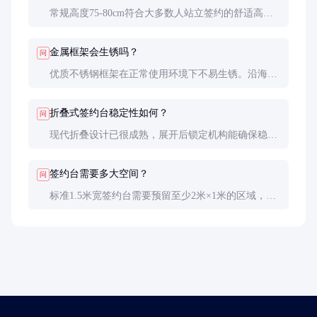
常规高度75-80cm符合大多数人站立签约的舒适高
度。如有特殊需求，可选择高度可调款式，调节范围
通常在70-90cm之间。
金属框架会生锈吗？
问
优质不锈钢框架在正常使用环境下不易生锈。沿海地
区或高湿度环境建议选用316不锈钢，并定期检查框
架连接处。
折叠式签约台稳定性如何？
问
现代折叠设计已很成熟，展开后锁定机构能确保稳定
性。选购时可现场测试，确认无晃动现象。重要场合
仍建议使用固定式高端产品。
签约台需要多大空间？
问
标准1.5米宽签约台需要预留至少2米×1米的区域，确
保签约双方和摄影师有足够操作空间。大型活动建议
使用2米以上宽度。