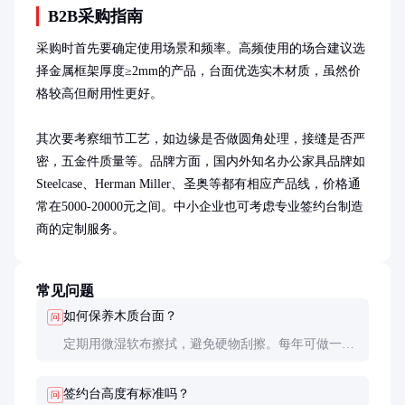
B2B采购指南
采购时首先要确定使用场景和频率。高频使用的场合建议选
择金属框架厚度≥2mm的产品，台面优选实木材质，虽然价
格较高但耐用性更好。

其次要考察细节工艺，如边缘是否做圆角处理，接缝是否严
密，五金件质量等。品牌方面，国内外知名办公家具品牌如
Steelcase、Herman Miller、圣奥等都有相应产品线，价格通
常在5000-20000元之间。中小企业也可考虑专业签约台制造
商的定制服务。
常见问题
如何保养木质台面？
问
定期用微湿软布擦拭，避免硬物刮擦。每年可做一次
木蜡油保养，保持木材润泽。避免阳光直射和高温环
境，防止木材开裂变形。
签约台高度有标准吗？
问