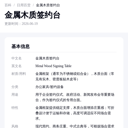
百科
/
日用百货
/
金属木质签约台
金属木质签约台
更新时间：2026-06-19
基本信息
中文名
金属木质签约台
英文名
Metal Wood Signing Table
材质/用料
金属框架（通常为不锈钢或铝合金），木质台面（常
见有实木、密度板贴木皮等）
分类
办公家具/签约设备
用途
用于企业签约仪式、政府活动、新闻发布会等重要场
合，作为签约仪式的专用台面。
特性
金属框架提供稳定支撑，木质台面增添庄重感；可折
叠设计便于运输和存储，高度可调适应不同场合需
求。
风格
现代简约、商务庄重、中式古典等，可根据场合需求