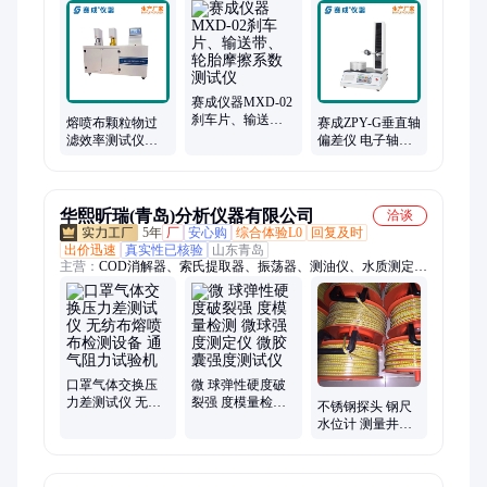
仪、薄膜测厚仪、偏光应力仪、气体透过率测试仪、瓶盖扭力测
试仪、质构仪、持粘性测试仪、安瓿瓶折断力测试仪、拉力试验
机、剥离试验机、落球冲击试验机
赛成仪器MXD-02
刹车片、输送
熔喷布颗粒物过
赛成ZPY-G垂直轴
带、轮胎摩擦系
滤效率测试仪
偏差仪 电子轴偏
数测试仪
PFE过滤性能测定
差测试仪 玻璃瓶
仪 口罩检测仪器
轴偏 差仪
赛成
华熙昕瑞(青岛)分析仪器有限公司
洽谈
5年
厂
安心购
综合体验L0
回复及时
出价迅速
真实性已核验
山东青岛
主营：
COD消解器、索氏提取器、振荡器、测油仪、水质测定
仪、BOD测定仪、氮吹仪、硫化物酸化吹气仪、蒸馏仪、土壤团
聚体分析仪、烟尘烟气分析仪、综合压力流量校准仪、固相萃取
仪、恒温恒湿称重系统、明渠流量比对装置、土壤研磨机、大气
采样器、林格曼黑度计、北京踏实、洗瓶机
口罩气体交换压
微 球弹性硬度破
力差测试仪 无纺
裂强 度模量检测
不锈钢探头 钢尺
布熔喷布检测设
微球强度测定仪
水位计 测量井钻
备 通气阻力试验
微胶囊强度测试
孔及水位管中的
机
仪
水位