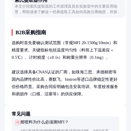
索氏提取器作用
本文介绍索氏提取器的工作原理及其在实验室中的主要应用场
景，帮助读者了解这一经典提取工具如何高效分离物质，并探讨
其操作要点与优势。
B2B采购指南
选购时首先要确认测试范围（常规MFI 20-1500g/10min）和
精度要求。关键指标包括温度均匀性（料筒上下温差应＜
0.5℃）、计时精度（±0.1s）和称重分辨率（0.1mg）。

建议选择具备CNAS认证的厂商，如珠海三思、承德精密等
国内品牌性价比高，赛默飞、Instron等进口品牌稳定性更好
但价格昂贵。采购合同应明确包含安装培训、年度校准服务
和易损件（口模、活塞等）的供应保障。
常见问题
熔喷料为什么必须测MFI？
问