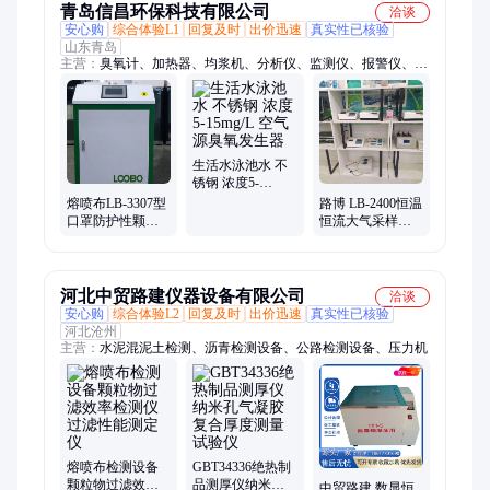
青岛信昌环保科技有限公司
洽谈
安心购
综合体验L1
回复及时
出价迅速
真实性已核验
山东青岛
主营：
臭氧计、加热器、均浆机、分析仪、监测仪、报警仪、测
量仪、黑度仪、测定仪、测试仪、浊度仪、抽滤仪、检测仪、传
感器、流量计、采样器、传声器、频率计、烟度计、机器人、控
制器、无人机、防护包、探测器、防护箱
生活水泳池水 不
锈钢 浓度5-
15mg/L 空气源臭
熔喷布LB-3307型
路博 LB-2400恒温
氧发生器
口罩防护性颗粒
恒流大气采样器
物过滤效率检测
适用于环境监测
仪
站
河北中贸路建仪器设备有限公司
洽谈
安心购
综合体验L2
回复及时
出价迅速
真实性已核验
河北沧州
主营：
水泥混泥土检测、沥青检测设备、公路检测设备、压力机
熔喷布检测设备
GBT34336绝热制
颗粒物过滤效率
品测厚仪纳米孔
中贸路建 数显恒