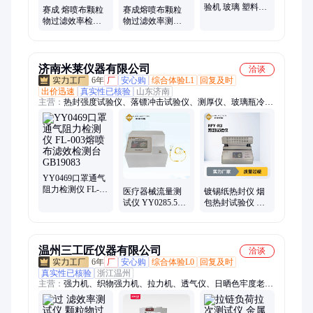
验机 玻璃 塑料薄
赛成 熔喷布颗粒
赛成熔喷布颗粒
膜 薄片落球冲击
物过滤效率检测
物过滤效率测试
试验仪
仪 口罩颗粒过滤
仪 口罩颗粒效率
测试仪 GL-1000
检测仪
济南米莱仪器有限公司
洽谈
6年
厂
安心购
综合体验L1
回复及时
出价迅速
真实性已核验
山东济南
主营：
热封强度试验仪、落镖冲击试验仪、测厚仪、玻璃瓶冷热
冲击试验仪、顶空气体分析仪、垂直轴偏差测试仪、摆锤冲击试
验仪、摩擦系数测定仪、气体渗透性测试仪、水蒸气透过率测试
仪、微泄露测试仪、泄露与密封性测试仪、玻璃瓶耐内压测试
仪、自动扭矩仪、透湿性测试仪、隔膜透气度测试仪、薄膜拉力
机、智能电子拉力试验机
YY0469口罩通气
阻力检测仪 FL-
医疗器械流量测
镀锡纸热封仪 烟
003熔喷布滤效检
试仪 YY0285.5输
包热封试验仪 双
测台GB19083
液 器注射针输液
铝包装封口膜热
针液体流量检测
封强度检测仪
仪
温州三工匠仪器有限公司
洽谈
6年
厂
安心购
综合体验L0
回复及时
真实性已核验
浙江温州
主营：
强力机、织物强力机、拉力机、透气仪、日晒色牢度老化
仪、透湿仪、过滤效率检测、儿童玩具测试仪、色牢度仪、防水
性仪器、电磁静电类仪器、阻燃类仪器、织物缩水率、医用防护