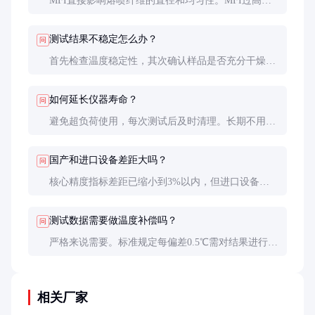
MFI直接影响熔喷纤维的直径和均匀性。MFI过高会
导致纤维太细易断，过低则喷丝困难。合格熔喷料的
MFI通常控制在800-1500g/10min范围内。
测试结果不稳定怎么办？
问
首先检查温度稳定性，其次确认样品是否充分干燥
（含水率应＜0.1%）。建议每次装料后预热5分钟再
开始测试，排除热历史影响。
如何延长仪器寿命？
问
避免超负荷使用，每次测试后及时清理。长期不用时
应将负荷杆卸下，定期通电除湿。关键部件如热电偶
建议每2年更换。
国产和进口设备差距大吗？
问
核心精度指标差距已缩小到3%以内，但进口设备在
长期稳定性（5年以上）和软件功能上仍有优势。常
规质检国产设备完全够用。
测试数据需要做温度补偿吗？
问
严格来说需要。标准规定每偏差0.5℃需对结果进行
1.5%的修正。但现代高精度仪器通常自动完成补偿。
相关厂家