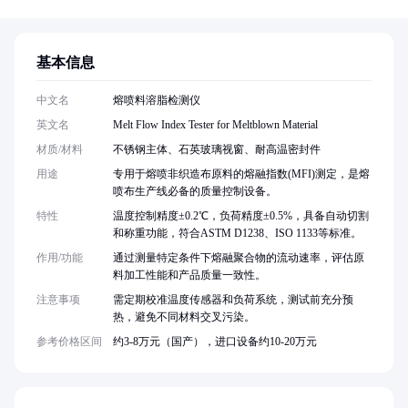
基本信息
中文名
熔喷料溶脂检测仪
英文名
Melt Flow Index Tester for Meltblown Material
材质/材料
不锈钢主体、石英玻璃视窗、耐高温密封件
用途
专用于熔喷非织造布原料的熔融指数(MFI)测定，是熔
喷布生产线必备的质量控制设备。
特性
温度控制精度±0.2℃，负荷精度±0.5%，具备自动切割
和称重功能，符合ASTM D1238、ISO 1133等标准。
作用/功能
通过测量特定条件下熔融聚合物的流动速率，评估原
料加工性能和产品质量一致性。
注意事项
需定期校准温度传感器和负荷系统，测试前充分预
热，避免不同材料交叉污染。
参考价格区间
约3-8万元（国产），进口设备约10-20万元