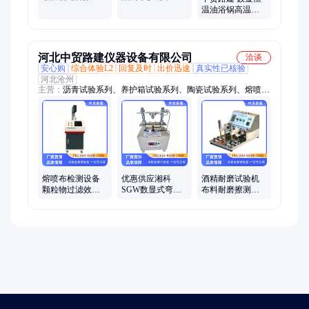
检测仪过滤性能
气凝胶复合厚度
温油浴锅高温油
测定仪
测量试验仪
浴槽高精度油浴
箱可控温不锈钢
内胆
河北中贸路建仪器设备有限公司
洽谈
安心购
综合体验L2
回复及时
出价迅速
真实性已核验
河北沧州
主营：
沥青试验系列、养护箱试验系列、陶瓷试验系列、熔喷布
检测设备、土工布试验系列
熔喷布检测设备
优惠供应湘科
酒精耐磨试验机
颗粒物过滤效率
SGW数显式弯曲
布料耐磨擦测试
检测仪过滤性能
抗折强度试验机
仪橡皮铅笔涂层
测定仪 中贸路建
压力数字显示
耐摩擦测试钢丝
绒