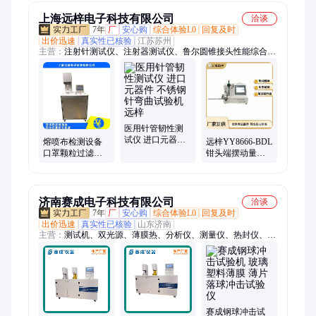
上海远梓电子科技有限公司
洽谈
7年
厂
安心购
综合体验L0
回复及时
出价迅速
真实性已核验
江苏苏州
主营：
注射针测试仪、注射器测试仪、鲁尔圆锥接头性能综合测
试仪、注射器药液推挤力测试仪、抓取钳传递系数测试仪、牙钻
颈部强度测试仪、牙钻端侧刃切削试验仪、手术刀片弹性测试
仪、牙钻径向跳动测试仪、手术刀片锋利度测试仪、牙科治疗机
压头损失测试仪、缝合线线径测试仪、针尖刺穿力测试仪、锋利
度测试仪、堵转扭矩测试仪、阴道扩张器挠度测试仪、输液器泄
漏正负压测试仪、器身密合性测试仪、针管刚性测试仪、针尖锋
医用针管韧性测
试仪 进口元器件
利度测试仪、缝合针测试仪、鲁尔圆锥接头多功能测试仪、抓取
熔喷布检测设备
远梓YY8666-BDL
不锈钢针弯曲试
钳锁合啮合力测试仪、导丝抗弯曲测试仪、牙科手机综合测试台
口罩颗粒过滤效
钳头端摆动量测
验机 远梓
率测试仪 远梓供
试仪符合行业标
应 GLL0469-A
准制造手术用钳
检测
济南赛成电子科技有限公司
洽谈
7年
厂
安心购
综合体验L0
回复及时
出价迅速
真实性已核验
山东济南
主营：
测试机、双光源、薄膜热、分析仪、测量仪、热封仪、检
测仪、透湿仪、测试仪、应力仪、测定仪、试验仪、扭矩仪、密
封仪、检查台、折断力、撕裂力、测试台、柔软度、水蒸气、试
验机、pvc硬片、剥离力、抗冲击、力测试
赛成钢球冲击试