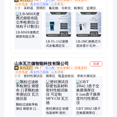
出价迅速
真实性已核验
山东青岛
主营：
采样器、照明灯、氟化物、分析仪、检测仪、监测仪、气
体检测、液液萃取仪、红外测油仪、大气采样仪、高压气源、在
线监测、细菌培养、微控制器、监测设备、固定污染源、生物安
全柜、大气污染物、明渠流量计、测定重量法、气体报警器、气
体探测器、恒温恒湿系统、双重粉尘过滤、大流量采样泵
LB-MS6X便携式
熔喷布阻尘率检
测仪(尘埃粒子计
LB-YL-1AZ便携
LB-100C便携式污
数仪)
式余氯测定仪 微
泥浓度计 红外吸
电脑光电子比色
收散射光线法 精
检测原理
确测定污泥浓度
山东瓦兰德智能科技有限公司
洽谈
5年
厂
安心购
综合体验L1
回复及时
出价迅速
真实性已核验
山东济南
主营：
密封性测试仪、测厚仪、瓶盖扭矩仪、穿刺力测试仪、初
粘检测仪、注射针刚性测试仪、摩擦系数仪、落镖冲击试验仪、
电子瓶壁厚测量仪、玻璃瓶抗冲击试验仪、注射器滑动性能测试
仪、导管流量测试仪、质构仪、持粘性测试仪、初粘测试仪、医
用针管韧性测试仪、垂直轴偏差测试仪、偏光应力仪、阻水性测
试仪、缝合线线径测量仪、安瓿瓶折断力测试仪、安瓿瓶圆跳动
测试仪、锋利度测试仪、智能电子拉力试验机、剥离强度试验机
颗粒过滤效率检
测仪 熔喷布 口罩
密封测试仪 软硬
GB/T 20042.3质子
颗粒效率测试仪
包装材料 密封性
交换膜测厚仪
瓦兰德仪器
能试验仪 可定制
0.1um质子膜厚度