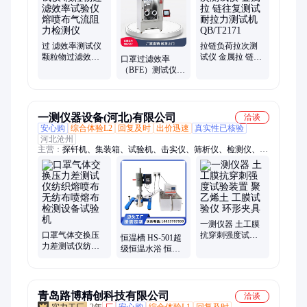
服、计数器传感器、医用口罩气体、恒温恒湿试验箱、恒温烘
箱、耐磨起球
过 滤效率测试仪
拉链负荷拉次测
颗粒物过滤效率
试仪 金属拉 链往
口罩过滤效率
试验仪 熔喷布气
复测试 耐拉力测
（BFE）测试仪
流阻力检测仪
试机QB/T2171
熔喷布检测仪 颗
粒物密合性
一测仪器设备(河北)有限公司
洽谈
安心购
综合体验L2
回复及时
出价迅速
真实性已核验
河北沧州
主营：
探钎机、集装箱、试验机、击实仪、筛析仪、检测仪、测
试仪、测定仪、试验仪、阻力仪、振摆仪、防水材料、塑料哑
铃、稳定度仪、大于40cm、uv紫外线、水泥浆体、石材耐磨、电
线电缆、水泥标准、砖石水泥、狄法尔磨、电动脱模、压力泌
水、胶砂流动
一测仪器 土工膜
口罩气体交换压
抗穿刺强度试验
恒温槽 HS-501超
力差测试仪纺织
装置 聚乙烯土 工
级恒温水浴 恒温
熔喷布无纺布喷
膜试验仪 环形夹
水浴 循环恒温水
熔布检测设备试
具
槽 水浴锅
验机
青岛路博精创科技有限公司
洽谈
2年
厂
安心购
综合体验L1
回复及时