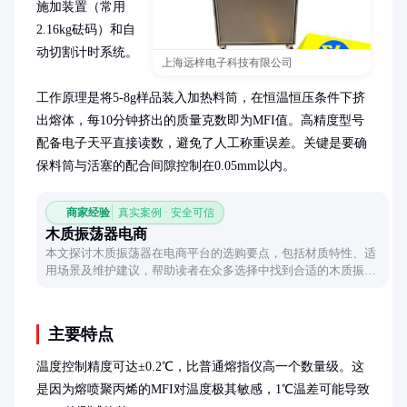
施加装置（常用
2.16kg砝码）和自
动切割计时系统。

上海远梓电子科技有限公司
工作原理是将5-8g样品装入加热料筒，在恒温恒压条件下挤
出熔体，每10分钟挤出的质量克数即为MFI值。高精度型号
配备电子天平直接读数，避免了人工称重误差。关键是要确
保料筒与活塞的配合间隙控制在0.05mm以内。
商家经验
真实案例 · 安全可信
木质振荡器电商
本文探讨木质振荡器在电商平台的选购要点，包括材质特性、适
用场景及维护建议，帮助读者在众多选择中找到合适的木质振荡
器。
主要特点
温度控制精度可达±0.2℃，比普通熔指仪高一个数量级。这
是因为熔喷聚丙烯的MFI对温度极其敏感，1℃温差可能导致