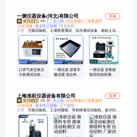
MFY-CM 瓦兰德
均匀性测试仪
一测仪器设备(河北)有限公司
洽谈
4年
厂
安心购
综合体验L2
回复及时
出价迅速
真实性已核验
河北沧州
主营：
万能试验机、土壤密度测试、抗压测试设备、粗粒土试验
检测仪器、测试仪、试验仪、土壤检测仪器、混凝土检测仪器、
土工布检测仪器、沥青混合料检测仪器、电工套管实验仪器、水
泥砂浆检测仪器、陶瓷检测设备、管材检测设备、防水卷材检测
设备、无损检测设备、安全检测设备、粉体粉末试验检测仪器、
石油沥青检测仪器、试验机、试验箱、切割机、压力机、工程测
绘设备
口罩气体交换压
一测仪器 沥青车
一测仪器 沥青路
力差测试仪纺织
辙试模 混合料车
面层间扭剪测试
熔喷布无纺布喷
辙碾压成型试验
仪 直剪仪 沥 青检
熔布检测设备试
模具
测设备
验机
上海准权仪器设备有限公司
洽谈
4年
档
安心购
综合体验L0
回复及时
出价迅速
真实性已核验
辽宁盘锦
主营：
万能试验机、工业内窥镜、管材静液压试验机、差示扫描
量热仪、热重分析仪、差热分析仪、同步热分析仪、热变形维卡
软化点测定仪、导热系数测定仪、熔体流动速率仪、熔指仪、导
热仪、转矩流变仪、激光粒度仪、纳米粒度仪、DSC差示扫描量
热仪、TGA热重分析仪、比热容测定仪、综合热分析仪、炭黑含