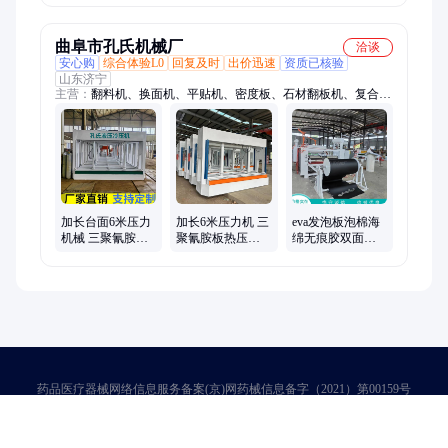
机
木工家装机械
曲阜市孔氏机械厂
洽谈
安心购
综合体验L0
回复及时
出价迅速
资质已核验
山东济宁
主营：
翻料机、换面机、平贴机、密度板、石材翻板机、复合冷
压机、钢板翻转机、木门冷压机、铝板贴面机、液压翻板机、液
压冷压机、木工翻板机、油压冷压机、一体板冷压机、挤塑板压
板机、翻面机、翻转台、压力机、木工压机、液压翻转机、铝卷
翻卷机、模具翻转机、铝箔覆膜机、uv渗透滚涂线、华丽纸贴纸
机
加长台面6米压力
加长6米压力机 三
eva发泡板泡棉海
机械 三聚氰胺板
聚氰胺板热压机
绵无痕胶双面贴
热压机 木门一体
自动压合整平 钢
合机 隔音橡塑板
式整形复合冷压
制防火门冷压机
xps挤塑板复合机
机
器
药品医疗器械网络信息服务备案(京)网药械信息备字（2021）第00159号
京ICP证030173号
京公网安备11000002000001号