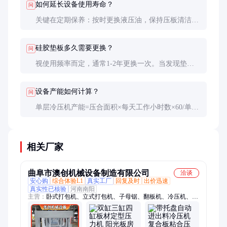
如何延长设备使用寿命？
问
关键在定期保养：按时更换液压油，保持压板清洁，
避免超压使用。建议每半年请专业人员全面检查一次
液压系统和电气部件。
硅胶垫板多久需要更换？
问
视使用频率而定，通常1-2年更换一次。当发现垫板
表面有明显凹陷、裂纹或弹性下降时，应及时更换以
保证压力均匀性。
设备产能如何计算？
问
单层冷压机产能=压合面积×每天工作小时数×60/单次
压合时间（分钟）。例如2440×1220mm设备，每天工
作8小时，每次压合15分钟，日产能约80张。
相关厂家
曲阜市澳创机械设备制造有限公司
洽谈
安心购
综合体验L1
真实工厂
回复及时
出价迅速
真实性已核验
河南南阳
主营：
卧式打包机、立式打包机、子母锯、翻板机、冷压机、精
密锯、升降平台、小型封边机、涂胶机、分切机、真空覆膜机、
贴面机、升降机、包覆机