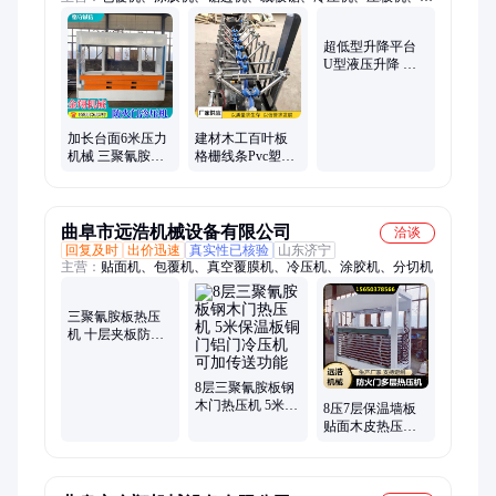
密裁板锯、翻板机、覆面机、推台锯、开料机、贴纸机、贴面
机、真空覆膜机、平贴机、封边机、分切机、木格栅包覆机、四
超低型升降平台
边切割锯、多功能真空覆膜机、PUR热熔胶包覆机、木线条包覆
U型液压升降 平
机、真空吸塑机、升降平台、雕刻机
台 超薄升降台 剪
刀式升降机 可定
制
加长台面6米压力
建材木工百叶板
机械 三聚氰胺板
格栅线条Pvc塑料
热压机 木门一体
冷胶覆膜机 木饰
式整形冷压机
面包覆机 异型可
定
曲阜市远浩机械设备有限公司
洽谈
回复及时
出价迅速
真实性已核验
山东济宁
主营：
贴面机、包覆机、真空覆膜机、冷压机、涂胶机、分切机
三聚氰胺板热压
机 十层夹板防火
门压合机 泡棉板
木皮铝蜂窝板冷
压机
8层三聚氰胺板钢
木门热压机 5米保
8压7层保温墙板
温板铜门铝门冷
贴面木皮热压机
压机 可加传送功
三聚氰胺板泡棉
能
夹板木工冷压机