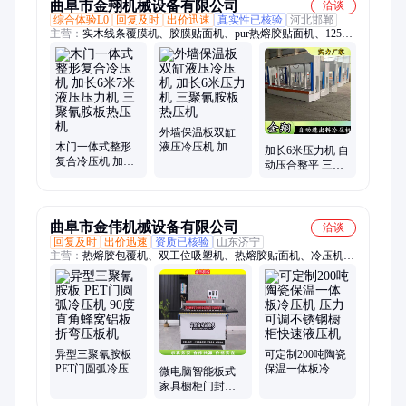
曲阜市金翔机械设备有限公司
洽谈
综合体验L0
回复及时
出价迅速
真实性已核验
河北邯郸
主营：
实木线条覆膜机、胶膜贴面机、pur热熔胶贴面机、1250
大板包覆机、木饰面板贴面机、保温一体板冷压机、铝蜂窝板涂
胶机、液压式防火门冷压机、液压翻板机、防火门冷压机、大板
平贴机、冷压机、套装门覆膜机、真空覆膜机、木门四边锯、
pvc分切机、免涂胶覆膜机、棺材合缝锯、红外线激光侧孔机、
无尘子母锯、模压门涂胶机、自动化淋胶机、平贴机、pvc膜覆
膜机、贴面机
外墙保温板双缸
木门一体式整形
液压冷压机 加长6
加长6米压力机 自
复合冷压机 加长6
米压力机 三聚氰
动压合整平 三聚
米7米液压压力机
胺板热压机
氰胺板热压机 钢
三聚氰胺板热压
制防火门冷压机
机
曲阜市金伟机械设备有限公司
洽谈
回复及时
出价迅速
资质已核验
山东济宁
主营：
热熔胶包覆机、双工位吸塑机、热熔胶贴面机、冷压机、
精密裁板锯、集成墙板包覆机、压板机、多层胶合板冷压机、真
空异型覆膜机、贴面机、包覆机、分切机、四边切割锯、子母
锯、封边机、雕刻机、涂胶机、平贴机、覆膜机、真空吸塑机、
开槽机、木格栅包覆机、pur热熔胶包覆机、木线条包覆机
异型三聚氰胺板
可定制200吨陶瓷
PET门圆弧冷压机
保温一体板冷压
微电脑智能板式
90度直角蜂窝铝
机 压力可调不锈
家具橱柜门封边
板折弯压板机
钢橱柜快速液压
机 双面涂胶小型