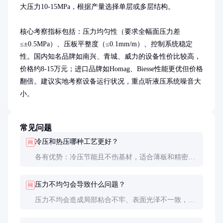
大压力10-15MPa，根据产量选择单层或多层结构。

核心考察指标包括：压力均匀性（要求全幅面压力差
≤±0.5MPa）、压板平整度（≤0.1mm/m）、控制系统稳定
性。国内知名品牌如南兴、青城、威力的设备性价比较高，
价格约8-15万元；进口品牌如Homag、Biesse性能更优但价格
翻倍。建议实地考察设备运行状况，重点听液压系统噪音大
小。
常见问题
冷压和热压哪种工艺更好？
问
各有优势：冷压节能且不伤基材，适合薄板和精密加
工；热压效率更高，适合厚板和快速固化。具体选择
取决于产品要求和成本考量。
压力不均匀会导致什么问题？
问
压力不均会造成局部粘合不牢、表面光泽不一致，严
重时会出现气泡、分层等质量问题。这是选购时要重
点考察的指标。