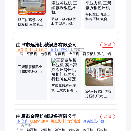
带托盘自动进出
双缸三缸四缸板
料冷压机 复合板
双工位高频木材
材定型压力机 阳
粘合压平压力机
拼板机 三聚氰胺
光板房液压冷压
三聚氰胺板热压
饰面板多层热压
机 三聚氰胺板热
机
机 家具快速冷压
压机
机
曲阜市远浩机械设备有限公司
洽谈
回复及时
出价迅速
资质已核验
山东济宁
主营：
平贴机、包覆机、贴面机、冷压机、密度板贴膜机、铝合
金压板机、翻板机、pet贴纸机、数控贴纸机、真空覆膜机、热熔
胶贴纸机、pet高光膜贴纸机、吸塑机、数控四边切割锯
三聚氰胺板防火
门10层热压机 50
吨集装箱铺板家
具板套装门冷压
机
三聚氰胺板热压
机 实木家具液压
3米分段式门套板
冷压机 吊柜门压
冷压机厂家 三聚
力机 行程吨位可
氰胺板石材岩棉
定
板复合热压机
曲阜市金翔机械设备有限公司
洽谈
安心购
综合体验L0
回复及时
出价迅速
真实性已核验
山东济宁
主营：
包覆机、涂胶机、锯边机、裁板锯、冷压机、压板机、精