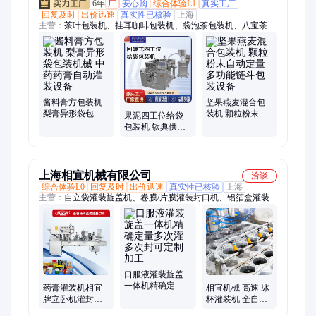
6年
厂
安心购
综合体验L1
真实工厂
回复及时
出价迅速
真实性已核验
上海
主营：
茶叶包装机、挂耳咖啡包装机、袋泡茶包装机、八宝茶包
装机、粉末包装机、粉剂包装机、圆角包装机、枕式包装机、三
维包装机、化妆品包装机、液体包装机、果酱包装机、枸杞包装
机、花茶包装机、调味品包装机、透明膜包装机、五金配件包装
机、日用品包装机、益生菌包装机、冰袋包装机、电子秤称重包
装机、酱料包装机、给袋式包装机、五谷杂粮包装机
酱料膏方包装机
坚果燕麦混合包
梨膏异形袋包装
装机 颗粒粉末自
果泥四工位给袋
机械 中药药膏自
动定量 多功能链
包装机 钦典供应
动灌装设备
斗包装设备
节能降耗出众
上海相宜机械有限公司
洽谈
综合体验L0
回复及时
出价迅速
真实性已核验
上海
主营：
自立袋灌装旋盖机、卷膜/片膜灌装封口机、铝箔盒灌装
口服液灌装旋盖
一体机精确定量
药膏灌装机相宜
相宜机械 高速 冰
多次灌多次封可
牌立卧机灌封速
杯灌装机 全自动
定制加工
度快稳定高效支
食品级封装 卷膜