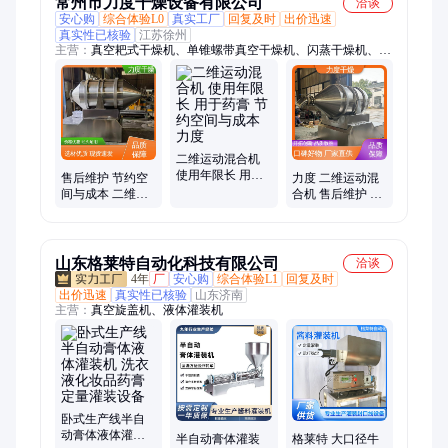
常州市力度干燥设备有限公司
洽谈
安心购
综合体验L0
真实工厂
回复及时
出价迅速
真实性已核验
江苏徐州
主营：
真空耙式干燥机、单锥螺带真空干燥机、闪蒸干燥机、喷
雾干燥机、振动流化床干燥机、流化床制粒包衣机、脉冲真空干
燥机、滚筒刮板干燥机、双锥回转真空干燥机、制粒包衣干燥
机、槽形混合机、双螺旋锥形混合机、二维运动混合机、方型混
合机、双锥混合机、卧式螺带混合机、高速离心喷雾干燥机、冷
凝造粒喷雾干燥机、气流喷雾干燥机、压力式喷雾干燥机、中药
浸膏喷雾干燥机、沸腾干燥机、旋转闪蒸干燥机、双轴圆盘真空
二维运动混合机
使用年限长 用于
干燥机、热风循环烘箱
售后维护 节约空
力度 二维运动混
药膏 节约空间与
间与成本 二维运
合机 售后维护 用
成本 力度
动混合机 用于药
于药膏 符合安全
膏 力度
要求
山东格莱特自动化科技有限公司
洽谈
4年
厂
安心购
综合体验L1
回复及时
出价迅速
真实性已核验
山东济南
主营：
真空旋盖机、液体灌装机
卧式生产线半自
动膏体液体灌装
半自动膏体灌装
格莱特 大口径牛