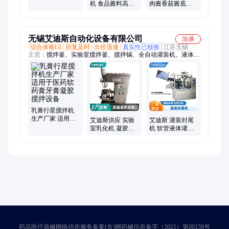
机 洗衣液化妆品
机 食品酱料高粘
肉酱香菇酱底料
药膏定量灌装设
稠 蜂蜜 药膏 卧式
转子泵搅拌灌装
备
乳霜定量分装机
机 高精度灌装设
备
无锡艾迪斯自动化设备有限公司
洽谈
综合体验L0
回复及时
出价迅速
真实性已核验
江苏无锡
主营：
搅拌釜、实验室搅拌釜、搅拌锅、全自动灌装机、液体灌
装机、高速分散机、实验室粉料搅拌机、硅胶压料机、压料机、
水凝胶搅拌机、不锈钢水凝胶搅拌机、真空乳化机、高剪切乳化
机、行星搅拌机、真空搅拌机、实验室搅拌锅
乳膏行星搅拌机
生产厂家 适用于
艾迪斯供应 实验
艾迪斯 灌装封尾
医药软药膏牙膏
室乳化机 凝胶药
机 软管液体灌装
凝胶搅拌设备
膏小型高速分散
机 药膏定量灌装
乳化罐
封口机
药品医疗器械网络信息服务备案(京)网药械信息备字（2021）第00159号