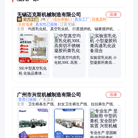
无锡迈克斯机械制造有限公司
洽谈
2年
厂
综合体验L1
真实工厂
回复及时
出价迅速
真实性已核验
江苏无锡
主营：
均质乳化机、真空乳化机、行星搅拌机、锡膏搅拌机、高
速乳化机、高剪切乳化机、实验室乳化机、乳化分散均质机、凝
胶均质乳化机、真空均质乳化机、双行星搅拌机、高速真空乳化
机、均质机、高剪切分散乳化机、小型乳化机、灌装机、半自动
灌装机、硅酮胶灌装机、新能源材料混合机、行星混合机、行星
动力搅拌机、硅胶搅拌机、化妆品均质乳化机、真空均质罐
中型真空均质乳
实验室乳化机 小
化机300L 高剪切
型凝胶药膏高速
不锈钢凝胶药膏
乳化设备混合
50L中型真空乳化
乳化
机 化妆品膏体凝
胶药膏高速乳化
厂家直售
广州市兴世机械制造有限公司
洽谈
资质已核验
广东茂名
主营：
卫生棉条生产线、妇女卫生裤生产线、拉拉裤生产线、药
膏机、纸尿裤生产线、口罩生产线、蒸汽眼罩生产线
专业生产 坚固耐
用 中型药膏机 安