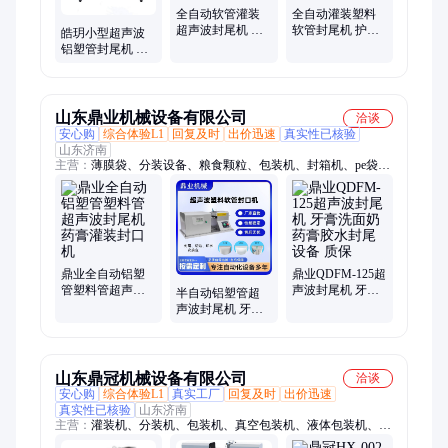
全自动软管灌装
全自动灌装塑料
超声波封尾机 铝
软管封尾机 护手
皓玥小型超声波
塑管药膏精油灌
霜 药膏化妆品超
铝塑管封尾机 药
装封口机
声波封尾封口机
膏灌装塑料管封
口机
山东鼎业机械设备有限公司
洽谈
安心购
综合体验L1
回复及时
出价迅速
真实性已核验
山东济南
主营：
薄膜袋、分装设备、粮食颗粒、包装机、封箱机、pe袋封
口机、纸箱封口机、香油灌装机、肥料灌装机、真空封口机、大
米分装机、香菇灌装机、充气封口机、大米袋封口机、手提袋封
口机、易拉罐封口机、塑料瓶拧盖机、磁力泵灌装机、流水线灌
装机、色拉油灌装机、塑料袋封口机、复合袋封口机、酱料瓶真
空、左右驱动封箱
鼎业全自动铝塑
鼎业QDFM-125超
管塑料管超声波
声波封尾机 牙膏
半自动铝塑管超
封尾机 药膏灌装
洗面奶药膏胶水
声波封尾机 牙膏
封口机
封尾设备 质保
管药膏管灌装封
口机
山东鼎冠机械设备有限公司
洽谈
安心购
综合体验L1
真实工厂
回复及时
出价迅速
真实性已核验
山东济南
主营：
灌装机、分装机、包装机、真空包装机、液体包装机、膏
体包装机、酱料包装机、颗粒包装机、粉末包装机、杂粮包装