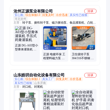
持定制加工
片膜通用
沧州正源泵业有限公司
洽谈
安心购
综合体验L0
回复及时
出价迅速
真实性已核验
河北沧州
主营：
转子泵、挠性转子泵、磁力驱动泵、食品灌装机、凸轮转
子泵、卧式转子泵、食品级挠性转子泵、磁力驱动齿轮泵、磁力
齿轮泵、不锈钢转子泵、高粘度挠性转子泵、不锈钢磁力齿轮
泵、工业转子泵、不锈钢挠性转子泵
正源 DG-A03型小
型膏体灌装机 手
压式药膏灌装机
正源 电镀环保 工
卫生级转子泵
程塑料磁力泵 维
304/316不锈钢 外
修方便 功能实用
形美观 寿命长 正
源泵业
山东皓玥自动化设备有限公司
洽谈
安心购
综合体验L1
真实工厂
回复及时
出价迅速
真实性已核验
山东济南
主营：
封口机、封尾机