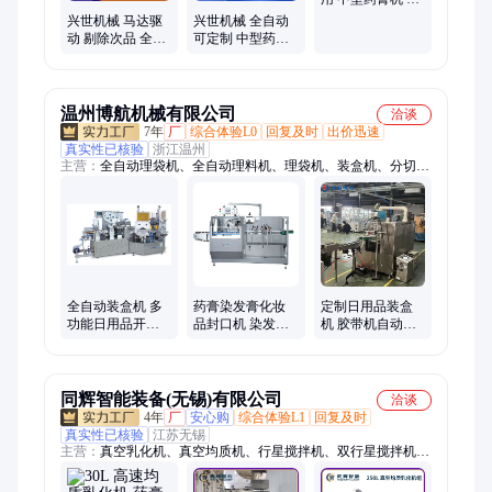
全防护装置 兴世
兴世机械 马达驱
兴世机械 全自动
机械
动 剔除次品 全自
可定制 中型药膏
动可定制 中型药
机 触摸屏控制台
膏机
剪切利落
温州博航机械有限公司
洽谈
7年
厂
综合体验L0
回复及时
出价迅速
真实性已核验
浙江温州
主营：
全自动理袋机、全自动理料机、理袋机、装盒机、分切
机、日用品装盒机、阿胶糕理料机、电池出盘装盒机、食品高速
理料机、全自动无序理料机、自动装盒机、转盘式吸塑包装机、
全自动红花油装盒机、多功能高速装盒机、牛排装盒机、全自动
铅笔装盒机、全自动蚊香装盒机、全自动雪糕装盒机、蜡笔装盒
机、灯泡装盒机、纸塑电池包装机、电池全自动理料装盒机、理
袋装袋生产连动线、理袋计数装盒生产线
全自动装盒机 多
药膏染发膏化妆
定制日用品装盒
功能日用品开盒
品封口机 染发剂
机 胶带机自动入
入盒机 药膏染发
全自动卧式装盒
盒折盒封盒包装
膏纸盒成型设备
机 脱毛膏装盒设
设备 全自动封箱
备
机
同辉智能装备(无锡)有限公司
洽谈
4年
厂
安心购
综合体验L1
回复及时
真实性已核验
江苏无锡
主营：
真空乳化机、真空均质机、行星搅拌机、双行星搅拌机、
乳化机、均质机、真空均质乳化机、全自动灌装封尾机、半自动
灌装封尾机、高剪切乳化机