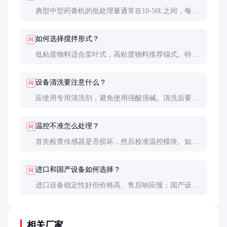
典型中型药膏机的批处理量通常在10-50L之间，每小
时可处理2-5批，具体取决于物料特性和工艺要求。
对于常规药膏，日产能约100-300kg。
如何选择搅拌形式？
问
低粘度物料适合桨叶式，高粘度物料推荐锚式。特殊
物料可能需要组合式搅拌。实际选择时应考虑物料特
性、混合要求和能耗因素。
设备清洗要注意什么？
问
应使用专用清洗剂，避免使用强酸强碱。清洗后要彻
底干燥，特别是死角部位。建议建立清洗验证程序，
确保无残留。
温控不准怎么处理？
问
首先检查传感器是否损坏，然后校准温控模块。如果
问题持续，可能是加热/冷却系统故障，需要专业维
修。日常应定期校验温度显示准确性。
进口和国产设备如何选择？
问
进口设备稳定性好但价格高、售后响应慢；国产设备
性价比高、服务及时，但高端型号的精密性可能稍
逊。建议根据预算和生产要求权衡。
相关厂家