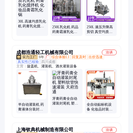
30L 高速均质乳化
机 药膏乳化搅拌
250L乳化机 药品
250L 液压升降高
机 化妆品膏霜乳
药膏霜液乳化锅
剪切 真空均质乳
化锅
电加热搅拌机
化机组 支持定制
成都浩通轻工机械有限公司
洽谈
6年
厂
综合体验L1
回复及时
出价迅速
真实性已核验
四川成都
主营：
旋盖机、灌装机、酒水灌装设备
牙膏药膏全自动
灌装封尾机 塑料
半自动灌装机 药
全自动贴标机设
软管快速灌装 天
膏液体分装封盖
备 化妆品封装设
府浩通
设备 天府浩通机
备 易清洁 做工精
械
细 实力工厂
上海钦典机械制造有限公司
洽谈