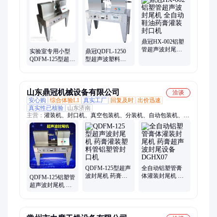
机、封口机、立式封口机、真空封口机、超声波封口机、超声波
封尾机、面粉袋封口机、给袋机、真空旋盖机、收缩机、封切
机、套膜机、热收缩包装机、贴标机、面粉包装秤
鼎冠HX-002铝塑
管超声波封尾机
实验室专用小型
鼎冠QDFL-1250
全自动鞋油药膏
QDFM-125型超声
型超声波塑料管
灌装封口机
波封尾机 鼎冠药
封尾机 铝塑管药
膏灌装封口机
膏灌装封口机
山东鼎冠机械设备有限公司
洽谈
安心购
综合体验L1
真实工厂
回复及时
出价迅速
真实性已核验
山东济南
主营：
灌装机、封口机、真空包装机、分装机、自动包装机、收
缩机、封切机、打包机、捆扎机、喷码机、快递打包机、封箱
机、铝箔封口机、超声波封尾机、面粉袋封口机、颗粒包装机、
液体包装机、酱料包装机
QDFM-125型超声
全自动铝塑管膏
波封尾机 药膏灌
体灌装封尾机 药
QDFM-125铝塑管
装塑料管铝塑管
膏超声波封尾设
超声波封尾机 药
封口机
备 DGHX07
膏软管灌装封口
机