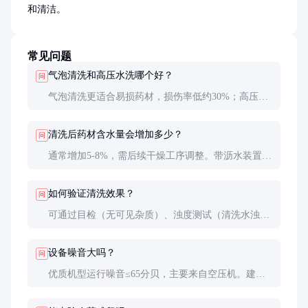
和清洁。
常见问题
气泡清洗和高压水洗哪个好？
问
气泡清洗更适合易损药材，损伤率低约30%；高压水
洗去污更强但可能破坏表皮。贵重药材推荐气泡清
洗，坚硬药材可考虑高压水洗。
清洗后药材含水量会增加多少？
问
通常增加5-8%，需后续干燥工序调整。带沥水装置的
机型可控制在3%以内。
如何验证清洗效果？
问
可通过目检（无可见杂质）、浊度测试（清洗水浊度
≤5NTU）和微生物检测综合评估。
设备噪音大吗？
问
优质机型运行噪音≤65分贝，主要来自空压机。建议
选择变频空压机并将设备安装在独立区域。