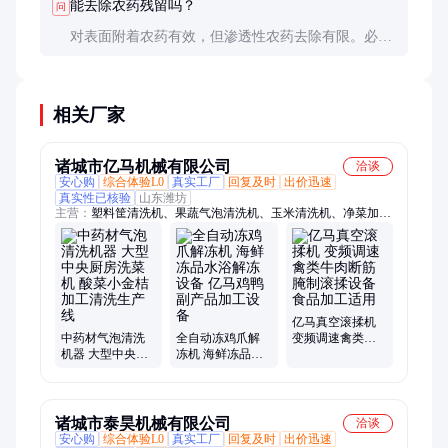
能去除农药残留吗？
问
对表面附着农药有效，但渗透性农药去除有限。必要
时可搭配臭氧发生器使用，去除率可达30-50%。
相关厂家
诸城市亿马机械有限公司
洽谈
安心购
综合体验L0
真实工厂
回复及时
出价迅速
真实性已核验
山东潍坊
主营：
塑料筐清洗机、果蔬气泡清洗机、玉米清洗机、净菜加工
设备、巴氏杀菌设备、解冻设备
亿马真空滚揉机
中药材气泡清洗
全自动冻鸡爪解
变频调速禽类牛
机器 大型中央厨
冻机 海鲜冻品水
肉断筋腌制滚揉
房洗菜机 酸菜小
浴解冻设备 亿马
设备 食品加工适
金桔加工清洗生
鸡鸭副产品加工
用
产线
设备
诸城市泰昊机械有限公司
洽谈
安心购
综合体验L0
真实工厂
回复及时
出价迅速