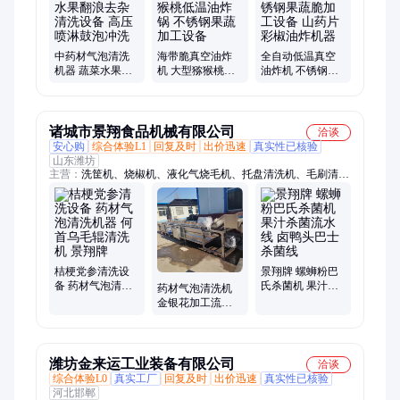
中药材气泡清洗
海带脆真空油炸
全自动低温真空
机器 蔬菜水果翻
机 大型猕猴桃低
油炸机 不锈钢果
浪去杂清洗设备
温油炸锅 不锈钢
蔬脆加工设备 山
高压喷淋鼓泡冲
果蔬加工设备
药片彩椒油炸机
洗
器
诸城市景翔食品机械有限公司
洽谈
安心购
综合体验L1
回复及时
出价迅速
真实性已核验
山东潍坊
主营：
洗筐机、烧椒机、液化气烧毛机、托盘清洗机、毛刷清洗
机、绞肉机、香肠加工设备、风干流水线、食品杀菌设备、真空
滚揉机、斩拌机、拌馅机、盐水注射机、水平切片机、鲜肉切条
机
桔梗党参清洗设
景翔牌 螺蛳粉巴
备 药材气泡清洗
氏杀菌机 果汁杀
药材气泡清洗机
机器 何首乌毛辊
菌流水线 卤鸭头
金银花加工流水
清洗机 景翔牌
巴士杀菌线
线 酸菜脱盐清洗
线 蔬菜清洗机器
景翔
潍坊金来运工业装备有限公司
洽谈
综合体验L0
真实工厂
回复及时
出价迅速
真实性已核验
河北邯郸