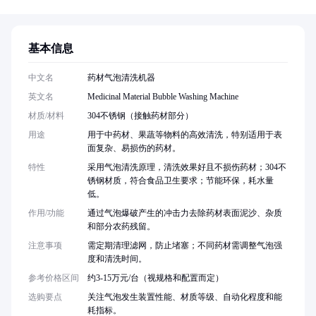
基本信息
中文名
药材气泡清洗机器
英文名
Medicinal Material Bubble Washing Machine
材质/材料
304不锈钢（接触药材部分）
用途
用于中药材、果蔬等物料的高效清洗，特别适用于表
面复杂、易损伤的药材。
特性
采用气泡清洗原理，清洗效果好且不损伤药材；304不
锈钢材质，符合食品卫生要求；节能环保，耗水量
低。
作用/功能
通过气泡爆破产生的冲击力去除药材表面泥沙、杂质
和部分农药残留。
注意事项
需定期清理滤网，防止堵塞；不同药材需调整气泡强
度和清洗时间。
参考价格区间
约3-15万元/台（视规格和配置而定）
选购要点
关注气泡发生装置性能、材质等级、自动化程度和能
耗指标。