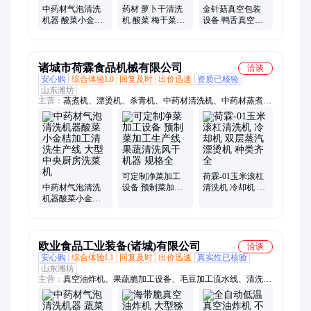
中药材气泡清洗
药材 萝卜干清洗
金针菇真空包装
机器 酸菜小金桔
机 酸菜 梅干菜清
设备 鸭舌真空包
加工清洗生产线
洗流水线 提升式
装 DZ-1000 保鲜
大型中央厨房洗
气泡清洗机器 适
竹笋真空包装机
菜机
用广
华远
诸城市荷霖食品机械有限公司
洽谈
安心购
综合体验L0
回复及时
出价迅速
资质已核验
山东潍坊
主营：
蒸煮机、漂烫机、杀青机、中药材清洗机、中药材蒸煮
机、肉制品气泡解冻机、鲜食玉米加工流水线、鲜食玉米加工设
备、速冻玉米加工流水线、竹笋蒸煮机、竹笋巴氏杀菌机、竹笋
加工流水线、小龙虾加工设备、净菜加工流水线、巴氏杀菌流水
线、低温巴氏杀菌线、解冻流水线、肉制品解冻蒸煮设备
可定制净菜加工
荷霖-01玉米滚杠
中药材气泡清洗
设备 预制菜加工
清洗机 冷却机 双
机器酸菜小金桔
生产线 果蔬清洗
层蒸汽漂烫机 种
加工清洗生产线
风干机器 规格全
类齐全
大型中央厨房洗
菜机
欧业食品工业装备(诸城)有限公司
洽谈
安心购
综合体验L1
回复及时
出价迅速
真实性已核验
山东潍坊
主营：
真空油炸机、果蔬脆加工设备、毛豆加工流水线、清洗
机、苹果脆片真空膨化机、玉米深加工流水线、果脯真空浸糖流
水线、粽子玉米高温杀菌锅