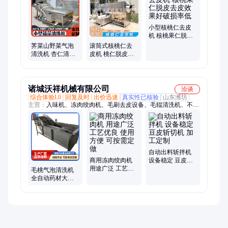
周转箱、内衣脱皮机、脱皮全自动、豆泡油炸机、果实脱涩机、
内皮去除机、漂烫杀青设备、菜漂烫流水线
小型核桃仁去皮
机 核桃果仁脱皮
去皮效果好破损
荠菜山野菜气泡
滚筒式核桃仁去
率低
清洗机 杏仁清洗
皮机 桃仁脱皮机
去皮机器根茎类
清水脱皮不加碱
中药材清洗设备
流水线省人工
诸城沃祥机械有限公司
洽谈
综合体验L0
回复及时
出价迅速
真实性已核验
山东潍坊
主营：
入味机、冻肉绞肉机、毛刷去皮设备、毛辊清洗机、不锈
钢清洗机器、猪头肉卤煮锅、行星搅拌炒锅、鲜肉绞肉设备、肉
制品灌肠设备、烧鸡鸭脖蒸煮锅、千叶豆腐斩切机
自动出料斩拌机
商用冻肉绞肉机
设备稳定 豆皮斩
用途广泛 工艺优
切机 加工定制
毛桃气泡清洗机
良 使用方便 可按
全自动药材大青
需定做
叶清洗设备 喷淋
式不锈钢清洗机
器