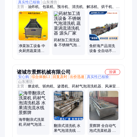
真实性已核验
山东潍坊
主营：
油炸机、包装机、预冷机、清洗机、解冻机、烘干机、冷
却机、漂烫机、速冻机、单冻机、杀菌机、鲜冻机、冻干设备、
清洗设备、熟食冷却设备、化冻设备、肉类加工设备、速冻设
备、洗箱设备、杀菌设备、真空包装设备、解冻设备、风干机
药材加工清洗设
备 不锈钢气泡清
净菜加工设备 中
鱼虾海产品清洗
洗机 蔬菜涡流清
央厨房蔬菜清洗
设备 全自动不锈
洗机器 源头厂家
机 中药材气泡清
钢气泡清洗机 喷
洗机器源头生产
淋式药材清洗机
厂家
器
诸城市景辉机械有限公司
洽谈
安心购
综合体验L1
回复及时
出价迅速
真实性已核验
山东潍坊
主营：
燎皮机、斩肉机、渗透机、药材气泡清洗机器、风淋室、
除水线、肉丸机、熏烤机、切丝机、切条机、采肉机、夹层锅、
绞碎机、撩毛机、切碎机、切丁机、绞切机、物料桶、燎毛机、
拌馅机、辣椒酱、封口机、分切机、搅拌机、斩泥机、杀青机
海带翻浪式洗菜
机 药材气泡清洗
翻浪式清洗机 水
景辉牌 全自动气
机器 水果清洗流
果气泡清洗线 果
泡式洗菜机器 蔬
水线 景辉牌
蔬中药材清洗机
菜清洗设备 药材