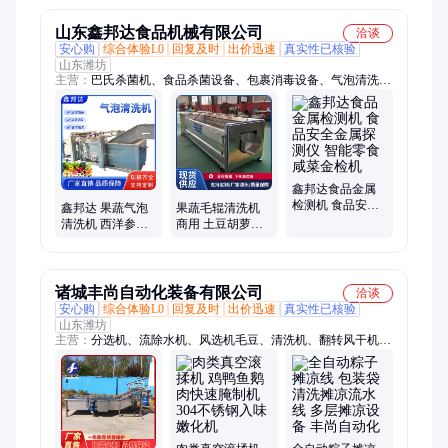
山东鑫邦达食品机械有限公司
洽谈
安心购
综合体验L0
回复及时
出价迅速
真实性已核验
山东潍坊
主营：
巴氏杀菌机、食品杀菌设备、包裹消毒设备、气泡清洗
机、托盘清洗设备、周转筐清洗设备、低温灭菌流水线
鑫邦达食品金属
检测机 食品安全
鑫邦达 果蔬气泡
果蔬毛辊清洗机
金属探测仪 智能
清洗机 西洋参中
商用 土豆胡萝卜
零食咸菜金检机
药材清洗机器 净
去泥去杂机 喷淋
菜清洗加工设备
式清洗设备
诸城丰尚自动化装备有限公司
洽谈
安心购
综合体验L0
回复及时
出价迅速
真实性已核验
山东潍坊
主营：
分选机、流除水机、风选机毛豆、清洗机、翻转风干机、
大枣风选机、风选机食品、八角拌料机、风选机辣椒、滚筒拌料
机、风选机粮食、烘干机流水线