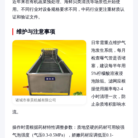
近年来在有机蔬菜预处理、海鲜贝类清洗等场景也开始使
用。不同行业对设备规格要求不同，中药行业更注重材质认
证和验证文件。
维护与注意事项
日常需重点维护气
泡发生系统，每月
检查曝气管是否堵
塞，建议每半年用
5%柠檬酸溶液浸
泡除垢。滤网应根
据使用频率每2-4
小时清理一次，防
诸城市泰昊机械有限公司
止杂质堆积影响水
流。

操作时需根据药材特性调整参数：质地坚硬的药材可用较强
气泡强度（气压0.3-0.5MPa），娇嫩药材应调低至0.1-