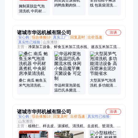
肉类真空滚揉机
全自动粽子摊凉
鸡鸭鱼鹅肉快速
线 包装袋清洗摊
腌制菜脱盐气泡
腌制机 304不锈钢
凉流水线 多层摊
清洗机 中药材人
入味嫩化机
凉设备 丰尚自动
参黄芪清洗设备
化
瓜果叶菜清洗机
器
诸城市华远机械有限公司
洽谈
安心购
综合体验L0
真实工厂
回复及时
出价迅速
真实性已核验
山东潍坊
主营：
净菜加工设备、鲜食玉米加工流水线、速冻玉米加工流水
线、果蔬气泡清洗机、巴氏杀菌设备
桑仁 南瓜 鲍鱼玉
大型莴笋气泡清
米气泡清洗机器
华远榨菜泡菜低
洗机 多功能清洁
中药材蒸煮机 中
温巴氏杀菌流水
设备 高压喷淋去
央厨房净菜清洗
线 休闲小食品魔
泥沙 节能省水
机
芋爽灭菌设备 可
定制
诸城市华邦机械有限公司
洽谈
安心购
综合体验L0
回复及时
出价迅速
真实性已核验
山东潍坊
主营：
核桃仁、样去皮、滚揉机、清洗机、去皮机、筐清洗、去
衣机、洗筐机、斩拌机、清洗设备、去衣设备、红薯清洗、培根
模具、压肉模具、黄皮脱衣机、核桃油设备、机械核桃露、废物