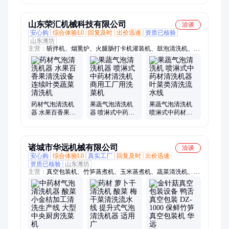
器 景辉牌
喷淋清洗线
山东荣汇机械科技有限公司
洽谈
安心购
综合体验L0
回复及时
出价迅速
资质已核验
山东潍坊
主营：
斩拌机、烟熏炉、火腿肠打卡机灌装机、鼓泡清洗机、行
星炒锅、夹层锅、巴士杀菌流水线、反转风干机、肉丸成型机、
真空拌馅机、冻肉绞肉机、灌肠机、冻肉切块机、真空吸肺机、
重量分选机、玉米长度分选机
药材气泡清洗机
果蔬气泡清洗机
果蔬气泡清洗机
器 水果百香果清
器 喷淋式中药材
喷淋式中药材清
洗设备 连续叶类
清洗机 商用工厂
洗机器 叶菜类清
蔬菜清洗机
用洗菜机
洗流水线
诸城市华远机械有限公司
洽谈
安心购
综合体验L0
真实工厂
回复及时
出价迅速
资质已核验
山东潍坊
主营：
真空包装机、竹笋蒸煮机、玉米蒸煮机、蔬菜清洗机、即
食海参真空、萝卜真空包装、袋装玉米真空、玉米真空包装、小
龙虾蒸煮机、蒸煮机、漂烫机、竹笋加工设备、莲藕加工设备、
姜片漂烫机