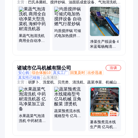
主营：
巴氏杀菌机、搅拌炒锅、油面筋成套设备、气泡清洗机、
涡流清洗机、毛辊清洗去皮机、净菜加工设备、预制菜加工设
备、清洗风干流水线
均质搅拌锅 可倾
果蔬气泡清洗机
式电加热搅拌设
商用全自动净菜
备 自动燃气行星
净菜生产线设备 4
大型洗菜机 海鲜
炒锅
米蓝莓杨梅清洗
中药材清洗机器
设备 全自动瓜果
蔬菜清洗机
诸城市亿马机械有限公司
洽谈
安心购
综合体验L0
真实工厂
回复及时
出价迅速
真实性已核验
山东潍坊
主营：
胡萝卜、洗筐机、贝壳类、清洗机、蔬菜净菜、机械山
芋、沙拉净菜、机械薯片、地瓜清洗、土豆清洗、机械蔬菜、机
械鸭苗、机械土豆、机械蒸煮、薯片净菜、芦笋清洗、机械芋
头、机械地瓜、杀菌设备、巴氏灭菌、机械果蔬、果蔬净菜、机
械净菜、草莓净菜、机械蛋糕
蔬菜预煮流水线
水果蔬菜气泡清
规格型号 亿马机
洗机 中药材清洗
械 豆角酸菜 漂烫
薯条预煮流水线
机器 亿马净菜加
机
生产商 亿马机械
工设备
豆角源头厂家