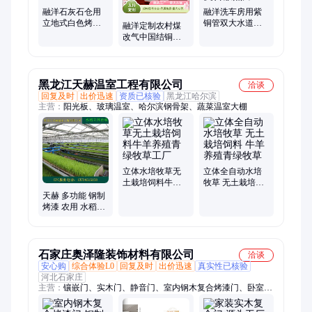
融洋石灰石仓用
融洋洗车房用紫
立地式白色烤漆
铜管双大水道
融洋定制农村煤
钢制耐腐性散热
TLF-1200(8080)铜
改气中国结铜铝
器 YGH-VI-1500
铝复合散热片
复合取暖片
TLZY80-80/1800-
1.0
黑龙江天赫温室工程有限公司
洽谈
回复及时
出价迅速
资质已核验
黑龙江哈尔滨
主营：
阳光板、玻璃温室、哈尔滨钢骨架、蔬菜温室大棚
立体水培牧草无
立体全自动水培
土栽培饲料牛羊
牧草 无土栽培饲
养殖青绿牧草工
料 牛羊养殖青绿
天赫 多功能 钢制
厂
牧草
烤漆 农用 水稻自
动化立体循环育
秧设备 TH-WMV-
300
石家庄奥泽隆装饰材料有限公司
洽谈
安心购
综合体验L0
回复及时
出价迅速
真实性已核验
河北石家庄
主营：
镶嵌门、实木门、静音门、室内钢木复合烤漆门、卧室
门、门墙柜、碳晶木门、环保木门、木门定制、板材木门、无漆