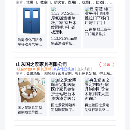
主营：
泄爆门、教室门、防火窗、医用门、抗爆门、防盗门、猪
舍门、宿舍门、中悬窗、铝单板、防爆门、防火门、储藏间门、
断桥门窗、医疗钢质门、防火防爆窗、防火安全门、家用入户
门、消防救援窗、消防玻璃窗、防火卷帘门、钢质净化门、楼宇
单元门、防爆密闭门、断桥铝门窗
云 南楚 雄工业平
开门钢质推拉门
1.5/2.0/2.5/3mm厚
平移门厂房工厂
浩海净化门洁净
氟碳漆铝单板厂
用
平移双开气密洗
家 室外木纹雨棚
车房打磨间的医
冲孔铝板定制
用电动钢制烤漆
山东国之景家具有限公司
洽谈
综合体验L0
回复及时
真实性已核验
山东济南
主营：
金属墙板、医院医疗家具定制、银行家具定制、护士站定
制、导诊台定制、治疗柜定制、处置柜定制、养老家具
国之景爱博颐养
再生铝国之景定
国之景家具定制
定制医院医疗家
制银行家具钢制
钢制喷塑导医台
具钢制护士站吧
引导台木质烤漆
木质烤漆导诊台
台木质烤漆导医
大堂咨询台
台