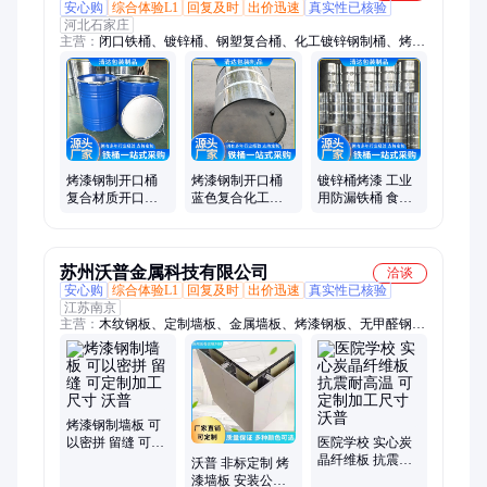
安心购
综合体验L1
回复及时
出价迅速
真实性已核验
河北石家庄
主营：
闭口铁桶、镀锌桶、钢塑复合桶、化工镀锌钢制桶、烤漆
钢制开口桶、烤漆油漆铁桶、闭口钢制桶、全新钢制桶、开口镀
锌铁桶、金属铁桶、闭口桶、镀锌金属包装罐、200升镀锌防腐
桶、镀锌防锈铁桶、200L镀锌防腐罐、工业镀锌开口桶、喷漆镀
锌铁油桶、耐蚀镀锌铁皮罐、化工镀锌开口桶、工业化工铁桶、
200L开口镀锌铁桶、工业镀锌钢桶、开口密封铁桶、镀锌无口钢
桶、闭口金属罐
烤漆钢制开口桶
烤漆钢制开口桶
镀锌桶烤漆 工业
复合材质开口储
蓝色复合化工用
用防漏铁桶 食用
罐 耐压不变形 清
油脂罐 尺寸齐全
油类储存 按时发
达
清达
货 清达
苏州沃普金属科技有限公司
洽谈
安心购
综合体验L1
回复及时
出价迅速
真实性已核验
江苏南京
主营：
木纹钢板、定制墙板、金属墙板、烤漆钢板、无甲醛钢制
墙板、复合墙板、覆膜墙板、覆膜钢板、贴膜金属板、机房彩钢
板、防火防潮墙板、彩钢板封堵板材
烤漆钢制墙板 可
以密拼 留缝 可定
医院学校 实心炭
制加工尺寸 沃普
晶纤维板 抗震耐
沃普 非标定制 烤
高温 可定制加工
漆墙板 安装公共