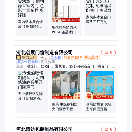
木门、定做木门、无漆家居门、无漆碳晶门、无漆室内门、整体
入户门、硅藻净醛木门、免漆生态木门、全屋定制家居、免漆实
木入户门、钢木室内门、pet-G木门、cpl无漆木门、木纹实木复
合门、法式实木复合门、高柜整体入户门
家装实木复合门
室内钢木复合烤
源头工厂定制 免
漆门 钢制静音室
漆隔音卧室门 奥
现代时尚简约风
内门 色彩丰富多
泽隆
PET-G碳晶木门
样 奥泽隆
温馨卧室门 隔音
隔热良好 奥泽隆
河北创展门窗制造有限公司
洽谈
5年
厂
安心购
综合体验L0
回复及时
真实性已核验
河北沧州
主营：
泄爆门、防盗门、通风窗、酒吧钢制隔音门、隔音门、密
闭窗、监狱门、铜室门、防爆门、抗爆门窗、泄压防爆墙、仓库
车间抗爆门
专业酒吧钢制隔
音门 定制烤漆静
音平开门隔声门
创展 甲级钢制防
创展防爆窗 实验
火门隔音工程消
室车间固定钢质
防门 工业抗爆门
整体施工通风窗
泄爆窗
河北清达包装制品有限公司
洽谈