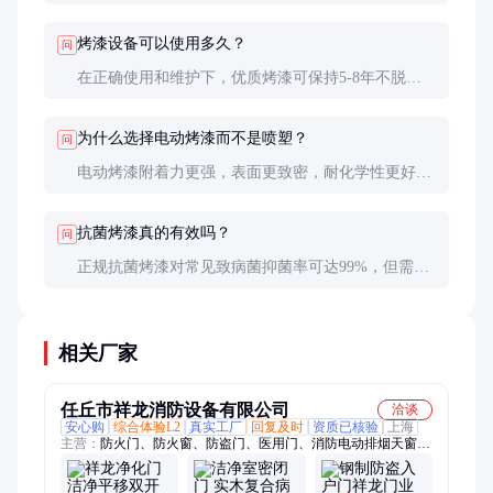
擦拭不变色。正规厂家会提供盐雾测试和抗菌测试报
告。
烤漆设备可以使用多久？
问
在正确使用和维护下，优质烤漆可保持5-8年不脱
落。但高频接触消毒剂的部位可能3-5年就需要重新
喷涂。
为什么选择电动烤漆而不是喷塑？
问
电动烤漆附着力更强，表面更致密，耐化学性更好。
喷塑厚度大但容易剥落，不适合需要频繁消毒的医疗
环境。
抗菌烤漆真的有效吗？
问
正规抗菌烤漆对常见致病菌抑菌率可达99%，但需配
合正确清洁消毒程序。不能完全替代常规消毒，而是
作为补充防护措施。
相关厂家
任丘市祥龙消防设备有限公司
洽谈
安心购
综合体验L2
真实工厂
回复及时
资质已核验
上海
主营：
防火门、防火窗、防盗门、医用门、消防电动排烟天窗、
防火卷帘门、防爆门、铝单板、百叶窗