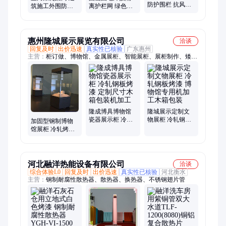
防护围栏 抗风化
筑施工外围防护
离护栏网 绿色折
耐腐蚀 建筑工地
网 可循环使用钢
弯加强铁丝网围
施工专用防护围
制安全网
栏 厚聚可定制
栏网
惠州隆城展示展览有限公司
洽谈
回复及时
出价迅速
真实性已核验
广东惠州
主营：
柜订做、博物馆、金属展柜、智能展柜、展柜制作、矮柜
定做、展柜定制、玻璃展柜、独立展柜、展柜承包、陈列展柜、
平柜定做、平柜定制、沿墙通柜、创意展柜、古董展柜、展厅展
柜、展馆展柜、隆城展示、沿墙展柜、恒温恒湿、展柜订制、墙
柜定制、瓷器展柜、展柜安装
隆成博具博物馆
隆城展示定制文
瓷器展示柜 冷轧
物展柜 冷轧钢板
加固型钢制博物
钢板烤漆 定制尺
烤漆 博物馆专用
馆展柜 冷轧烤漆
寸木箱包装机加
机加工木箱包装
承重强展品陈列
工
柜
河北融洋热能设备有限公司
洽谈
综合体验L0
回复及时
出价迅速
真实性已核验
河北衡水
主营：
钢制耐腐性散热器、散热器、换热器、不锈钢翅片管