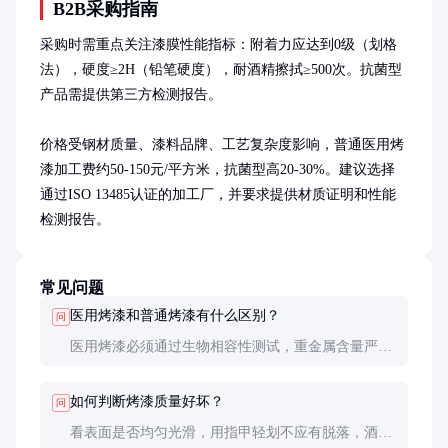
B2B采购指南
采购时需重点关注漆膜性能指标：附着力应达到0级（划格
法），硬度≥2H（铅笔硬度），耐酒精擦拭≥500次。抗菌型
产品需提供第三方检测报告。

价格受钢材质量、漆料品牌、工艺复杂度影响，普通医用烤
漆加工费约50-150元/平方米，抗菌型高20-30%。建议选择
通过ISO 13485认证的加工厂，并要求提供材质证明和性能
检测报告。
常见问题
医用烤漆和普通烤漆有什么区别？
问
医用烤漆必须通过生物相容性测试，重金属含量严格
限制，且通常具有抗菌功能。普通工业烤漆可能含有
害物质，不适合医疗环境使用。
如何判断烤漆质量好坏？
问
看表面是否均匀光滑，用指甲轻划不应有脱落，酒精