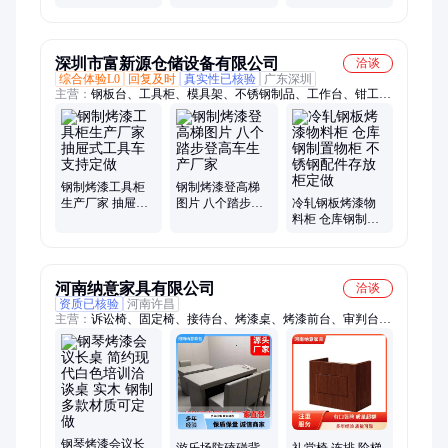
尺寸 沃普
走道区域 可定制
加工尺寸
深圳市富新源仓储设备有限公司
洽谈
综合体验L0
回复及时
真实性已核验
广东深圳
主营：
钢板台、工具柜、模具架、不锈钢制品、工作台、钳工
台、龙门吊架、刀具柜、工具车、刀具车、仓库货架、刀具架、
修模台、储物柜、文件柜、手推车、模具吊架、物料架
钢制烤漆工具柜
钢制烤漆登高梯
生产厂家 抽屉式
图片 八个踏步登
冷轧钢板烤漆物
工具车支持定做
高车生产厂家
料柜 仓库钢制置
物柜 不锈钢配件
存放柜定做
河南纳意家具有限公司
洽谈
资质已核验
河南许昌
主营：
诉讼椅、固定椅、接待台、烤漆桌、烤漆前台、审判台、
收银台、法官台、前台桌、橡木椅、审判桌、软包椅、法官椅、
约束椅、实验桌、审判椅、软包桌、发言台、吧台桌、操作台、
监控台、会议桌、法官桌、洗手池、犯人椅
钢琴烤漆会议长
游乐场防磕碰背
礼堂椅 连排 阶梯