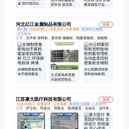
桌 简约现代白色
景软包 谈话室防
教室报告厅会议
培训洽谈桌 实木
撞软包 酒店包间
室联排 电影院剧
钢制 多款材质可
软装
场椅子
定做
河北亿江金属制品有限公司
洽谈
安心购
综合体验L1
回复及时
出价迅速
真实性已核验
河北衡水
主营：
文件柜 资料柜、更衣柜 储物柜、档案密集柜、智能档案
密集柜、智能回转柜、电子文件柜、财务凭证柜、办公家具、金
属制品、移动密集架、移动式货架、防暴器材柜、微型消防器材
柜、保密柜、存包柜、工具柜、拆装文件柜、图书柜、仓储货
架、电子密码柜、制式内务柜、移动文件柜、密集架、档案柜、
密集柜
全钢制密集柜电
办公档案回转柜
动手摇档案架医
资料收纳柜档案
立式落地库房展
院档案柜 亿江 环
管理柜自动盘库
示架轻型组合置
保静电粉涂 烤漆
回转密集柜全钢
物架多层组合仓
制
储货物架主副架
立
江苏康大医疗科技有限公司
洽谈
综合体验L0
回复及时
出价迅速
真实性已核验
江苏徐州
主营：
护士站、导诊台、导医台、医用家具、分诊台、治疗柜、
处置柜、更衣柜、医疗家具、文件柜、污洗池、药柜