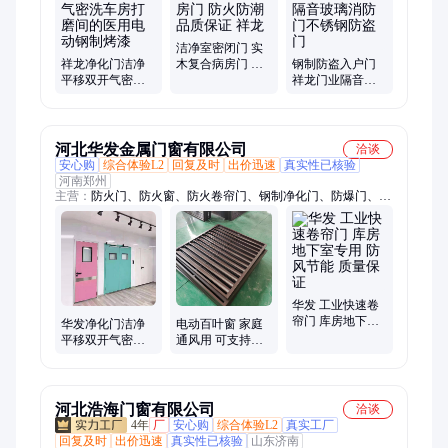
洁净室密闭门 实
祥龙净化门洁净
木复合病房门 防
钢制防盗入户门
平移双开气密洗
火防潮 品质保证
祥龙门业隔音玻
车房打磨间的医
祥龙
璃消防门不锈钢
用电动钢制烤漆
防盗门
河北华发金属门窗有限公司
洽谈
安心购
综合体验L2
回复及时
出价迅速
真实性已核验
河南郑州
主营：
防火门、防火窗、防火卷帘门、钢制净化门、防爆门、防
爆窗
华发 工业快速卷
帘门 库房地下室
华发净化门洁净
电动百叶窗 家庭
专用 防风节能 质
平移双开气密洗
通风用 可支持订
量保证
车房打磨间的医
购上门安装 规格
用电动钢制烤漆
齐全
河北浩海门窗有限公司
洽谈
4年
厂
安心购
综合体验L2
真实工厂
回复及时
出价迅速
真实性已核验
山东济南