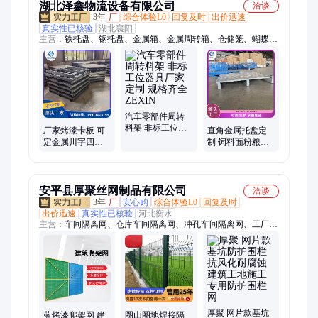
湖北泽鑫物流设备有限公司
洽谈
3年
厂
综合体验L0
回复及时
出价迅速
真实性已核验
湖北襄阳
主营：
铁托盘、钢托盘、金属箱、金属周转箱、仓储笼、蝴蝶
笼、工位器具、周转料架、铁屑箱、巧固架、堆垛架、转运架、
工装架、周转架、货架
汽车零部件周转
料架 非标工位器
厂家烤漆卡板 可
直角金属托盘定
具厂家定制 规格
定金属川字四面
制 饲料面粉粮油
齐全 ZEXIN
进叉铁质折叠叉
储运 加厚材料抗
车钢制铁托盘
造耐磨 泽鑫Q
安平县厚聚丝网制品有限公司
洽谈
3年
厂
安心购
综合体验L0
回复及时
出价迅速
真实性已核验
河北衡水
主营：
车间隔离网、仓库车间隔离网、冲孔车间隔离网、工厂车
间隔离护栏、钢筋加工棚、建筑防护栏、车间隔离网护栏、车间
围挡、仓库隔离网、工业围栏
厚聚 网片款基坑
蓝烤漆爬架网 建
圈山圈地焊接隔