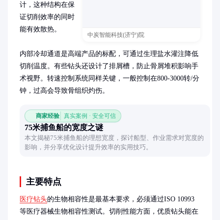
计，这种结构在保
证切削效率的同时
能有效散热。

中炭智能科技(济宁)院
内部冷却通道是高端产品的标配，可通过生理盐水灌注降低
切削温度。有些钻头还设计了排屑槽，防止骨屑堆积影响手
术视野。转速控制系统同样关键，一般控制在800-3000转/分
钟，过高会导致骨组织灼伤。
商家经验
真实案例 · 安全可信
75米捕鱼船的宽度之谜
本文揭秘75米捕鱼船的理想宽度，探讨船型、作业需求对宽度的
影响，并分享优化设计提升效率的实用技巧。
主要特点
医疗钻头
的生物相容性是最基本要求，必须通过ISO 10993
等医疗器械生物相容性测试。切削性能方面，优质钻头能在