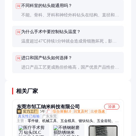
察发现刃口缺损也必须更换。
不同科室的钻头能通用吗？
问
不能。骨科、牙科和神经外科钻头在结构、直径和转
速要求上都有显著差异，混用可能导致手术风险。
为什么手术中要控制钻头温度？
问
温度超过47℃持续1分钟就会造成骨细胞坏死，影响
愈合。优质钻头配合冷却措施可将温度控制在安全范
围内。
进口和国产钻头如何选择？
问
进口产品工艺更成熟但价格高，国产优质产品性价比
更高。建议从实际手术需求出发，关键手术可选进
口，常规手术可用国产。
相关厂家
东莞市邹工纳米科技有限公司
洽谈
5年
厂
综合体验L0
回复及时
出价迅速
真实性已核验
广东东莞
主营：
零件镀、机械工具、五金模具、镀钛钻头、五金齿轮、镀
钛六角、配件表面、铣刀高铝、拉丝模具、模具涂层、零件涂
层、氮化铝钛、刀具镀钛、模具金属、齿轮镀钛、零件电镀、涂