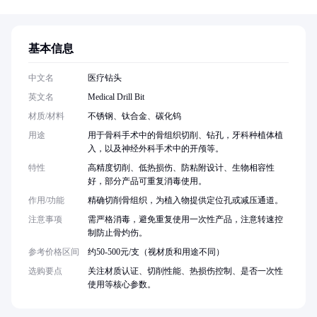
基本信息
中文名
医疗钻头
英文名
Medical Drill Bit
材质/材料
不锈钢、钛合金、碳化钨
用途
用于骨科手术中的骨组织切削、钻孔，牙科种植体植
入，以及神经外科手术中的开颅等。
特性
高精度切削、低热损伤、防粘附设计、生物相容性
好，部分产品可重复消毒使用。
作用/功能
精确切削骨组织，为植入物提供定位孔或减压通道。
注意事项
需严格消毒，避免重复使用一次性产品，注意转速控
制防止骨灼伤。
参考价格区间
约50-500元/支（视材质和用途不同）
选购要点
关注材质认证、切削性能、热损伤控制、是否一次性
使用等核心参数。