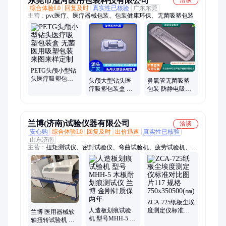
东莞市溢河医用包装科技有限公司
洽谈
综合体验L0
回复及时
真实性已核验
广东东莞
主营：
pvc医疗、医疗器械包装、包装健康环保、无菌吸塑包装
PETG头颅小型钻
头医疗吸塑包装
头颅大型钻头医
鼻氧管无菌吸塑
盒 无菌医用吸塑
疗吸塑包装盒 灭
包装 防静电吸塑
包装来图来样定
菌PETG医用吸塑
托盘 吸塑内托定
制
包装生产厂家
制 溢河
兰博(济南)试验仪器有限公司
洽谈
安心购
综合体验L0
回复及时
出价迅速
真实性已核验
山东济南
主营：
扭矩测试仪、密封试验仪、弯曲试验机、疲劳试验机、剥
离试验机、持久试验机、磨损试验机、压缩试验机、减震器示
功、扭转试验机、纸张尘埃度、塑料摩擦系数、真空负压密封、
关节疲劳试验机
ZCA-725纸板尘埃
人造板划痕试验
度测定仪标准对
兰博 医用器械软
机 型号MHH-5 木
比图片117 规格
轴扭转试验机 起