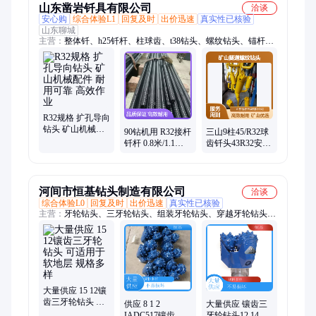
山东凿岩钎具有限公司
洽谈
安心购
综合体验L1
回复及时
出价迅速
真实性已核验
山东聊城
主营：
整体钎、h25钎杆、柱球齿、t38钻头、螺纹钻头、锚杆
机、杆连接、连接套、旋挖齿、h22钎杆、球齿钎、煤截齿、台
车钻、齿钎头、深孔螺纹、螺纹钻杆、钎尾、一字钎头、十字钎
头、高炉钻杆
R32规格 扩孔导向
钻头 矿山机械配
90钻机用 R32接杆
三山9柱45/R32球
件 耐用可靠 高效
钎杆 0.8米/1.1米
齿钎头43R32安百
作业
三山品牌 静电黑
拓 矿山隧道螺纹
漆 5支/捆
钻头
河间市恒基钻头制造有限公司
洽谈
综合体验L0
回复及时
出价迅速
真实性已核验
主营：
牙轮钻头、三牙轮钻头、组装牙轮钻头、穿越牙轮钻头、
旋挖牙轮、牙轮掌片
大量供应 15 12镶
齿三牙轮钻头 可
供应 8 1 2
大量供应 镶齿三
适用于软地层 规
IADC517镶齿三
牙轮钻头12 14 用