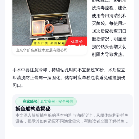
必须经过严格的清
洗消毒流程，建议
使用专用清洁剂和
灭菌袋。每使用5-
10次后应检查刃口
磨损情况，明显磨
损的钻头会增大切
山东华矿高新技术发展有限公司
削阻力导致发热。

手术中要注意冷却，持续钻孔时间不宜超过30秒。术后应立
即清洗防止骨屑干涸固化。储存时应单独包装避免碰撞损伤
刃口。
商家经验
真实案例 · 安全可信
捕鱼船构造揭秘
本文深入解析捕鱼船的基本构造与功能设计，从船体结构到捕鱼
设备，揭示其如何适应不同渔业需求，帮助读者全面了解捕鱼船
的核心构造。