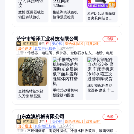
机、尘埃度仪
兰博 医用器械软
接缝剥离试验机
MWD-10B 表面胶
轴扭转试验机 起
拉伸强度检测负
合夹具内结合强
子丝锥种植牙钻
荷5KN 微机控制
度测定仪 兰博手
头医疗刀具扭转
数显 立柱间距
动人造板万能测
强度
420mm
试机
济宁市裕泽工业科技有限公司
洽谈
6年
档
安心购
综合体验L0
回复及时
出价迅速
真实性已核验
山东济宁
主营：
传感器、电磁阀、保护器、金刚石水钻头、地磅、电动脚
手架、装载机电子秤、机械抓手、砌筑升降平台、光伏板升降
机、内撑吊具、混凝土振动棒、打标机、研磨机、裁切机、平移
门电机、超市防盗门、磨片磨头、滑移机、消防机器人、农业打
药机、履带底盘、消防器材
线切割配件自动
手推式砂带机钢
化设备 磨床 车床
全钴纯钴基水钻
板除锈内圆抛光
等机床冷却水箱
头刀齿 钢筋混凝
金属钢板平面井
三次过滤加厚现
土焊接刀头牙齿
盖焊缝罐体内打
货
蓝光齿
磨机
山东鑫澳机械有限公司
洽谈
3年
厂
安心购
综合体验L1
回复及时
出价迅速
真实性已核验
山东济宁
主营：
不锈钢储罐、陶瓷过滤机、冷凝水回收装置、玻璃钢罐、