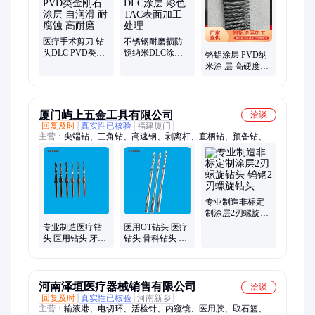
层镀膜、汽车零件、真空镀膜、五金表面、表面涂层、钨钢铣
刀、真空镀钛、汽车模具、镀膜镀钛
医疗手术剪刀 钻
不锈钢耐磨损防
头DLC PVD类金
锈纳米DLC涂层
铬铝涂层 PVD纳
刚石涂层 自润滑
彩色TAC表面加工
米涂 层 高硬度耐
耐腐蚀 高耐磨
处理
冲压 模具镀钛 表
面加硬
厦门屿上五金工具有限公司
洽谈
回复及时
真实性已核验
福建厦门
主营：
尖端钻、三角钻、高速钢、剥离杆、直柄钻、预备钻、
sdc磨头、制备钻、牙骨锉、环切钻、钻铰刀、深度计、股骨
钻、冲击钻、cbn刀片、测量杆、锯齿钻、火柴头、起始钻、调
节器、锁骨钻、立铣刀、机芯轴、冲切刀、分裂钻
专业制造非标定
制涂层2刃螺旋钻
头 钨钢2刃螺旋钻
专业制造医疗钻
医用OT钻头 医疗
头
头 医用钻头 牙科
钻头 骨科钻头 医
钻头 皮质骨钻头
用OT钻头
河南泽垣医疗器械销售有限公司
洽谈
回复及时
真实性已核验
河南新乡
主营：
输液港、电切环、活检针、内窥镜、医用胶、取石篮、喂