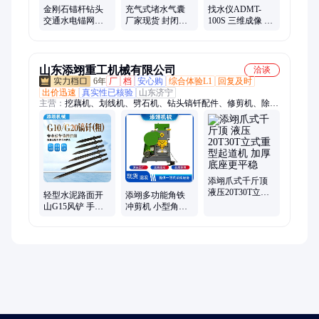
金刚石锚杆钻头
充气式堵水气囊
找水仪ADMT-
交通水电锚网支
厂家现货 封闭性
100S 三维成像 智
护孔钻进 结构简
好 三层加强加厚
能高效 操作方便
单
规格齐全
快捷 定金发货
山东添翊重工机械有限公司
洽谈
6年
厂
档
安心购
综合体验L1
回复及时
出价迅速
真实性已核验
山东济宁
主营：
挖藕机、划线机、劈石机、钻头镐钎配件、修剪机、除雪
机、铁水包、铜水包、凿岩机、呼吸器、地钻、水带、灭火器、
播种机、U型钢支架、高倍数泡沫机、钢筋机械、园林机械、轨
道机械、搅拌机、开槽机、矿车、调度绞车、耙斗装岩机
添翊爪式千斤顶
液压20T30T立式
轻型水泥路面开
添翊多功能角铁
重型起道机 加厚
山G15风铲 手持
冲剪机 小型角钢
底座更平稳
便携式凿岩风镐
打孔冲孔剪切联
钻头镐钎配件
合一体机 性能稳
定