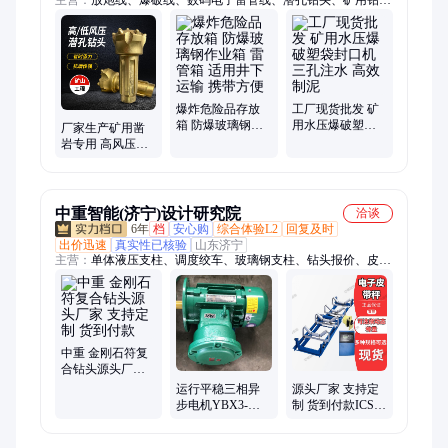
头、雷管箱、雷管柜、冲击器、矿用防水袋、水泡泥袋、水袋封
口机、爆破四通直通、气体间隔器、爆破炮被、爆破防护网、水
炮泥袋、避炮棚、炮泥机、欧姆表、装药壳、安全背夹、炸药
柜、炸药库房、爆破母线
爆炸危险品存放
工厂现货批发 矿
箱 防爆玻璃钢作
用水压爆破塑袋
厂家生产矿用凿
业箱 雷管箱 适用
封口机 三孔注水
岩专用 高风压潜
井下运输 携带方
高效制泥
孔钻头 钎头 硬度
便
高 耐磨性好
中重智能(济宁)设计研究院
洽谈
6年
档
安心购
综合体验L2
回复及时
出价迅速
真实性已核验
山东济宁
主营：
单体液压支柱、调度绞车、玻璃钢支柱、钻头报价、皮带
探伤仪、防爆饮水机、无压风门、扒渣机、耙斗装岩机、锚杆调
直机、皮带硫化机、振动放矿机、气动清淤排污泵、慢速绞车、
自动隔爆装置、栏木机、侧卸式矿车、运输绞车、双速绞车、逆
止器、断带抓捕器、洗靴机、支架灯、气动绞车
中重 金刚石符复
合钻头源头厂家
支持定制 货到付
运行平稳三相异
源头厂家 支持定
款
步电机YBX3-
制 货到付款ICS-
355M1-2、4、6、
17矿用电子皮带
10(380/660)
秤