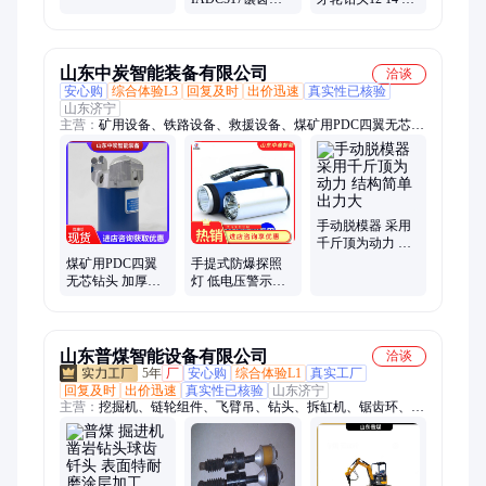
格多样
牙轮钻头 适用于
于深水井矿山 支
石油开采 规格多
持定制
样
山东中炭智能装备有限公司
洽谈
安心购
综合体验L3
回复及时
出价迅速
真实性已核验
山东济宁
主营：
矿用设备、铁路设备、救援设备、煤矿用PDC四翼无芯钻
头、防爆电器、仪器仪表、路面机械、工程机械、智能制造
手动脱模器 采用
千斤顶为动力 结
构简单 出力大
煤矿用PDC四翼
手提式防爆探照
无芯钻头 加厚材
灯 低电压警示功
质 安装方便 潜孔
能 携带方便 体积
钻机钻具
小重量轻
山东普煤智能设备有限公司
洽谈
5年
厂
安心购
综合体验L1
真实工厂
回复及时
出价迅速
真实性已核验
山东济宁
主营：
挖掘机、链轮组件、飞臂吊、钻头、拆缸机、锯齿环、伸
缩臂、皮带硫化机、聚能管、临时支护装置、搬运悬浮气垫、搬
运坦克车、矿用三轮车、喷射器、船用风机、速凝剂、钻杆、电
液推杆、洗靴机、手拉葫芦、除铁器、管道排渣器、消毒门、静
电释放器、定向钻机