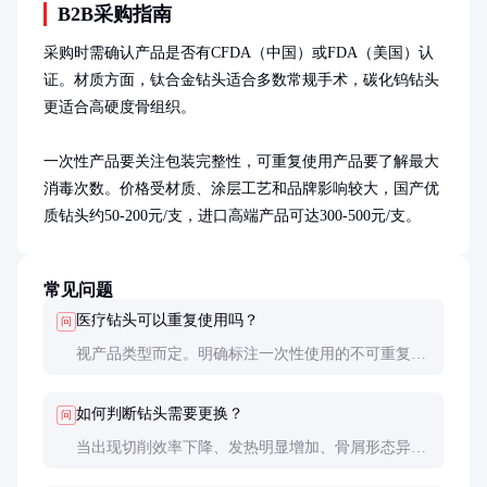
B2B采购指南
采购时需确认产品是否有CFDA（中国）或FDA（美国）认
证。材质方面，钛合金钻头适合多数常规手术，碳化钨钻头
更适合高硬度骨组织。

一次性产品要关注包装完整性，可重复使用产品要了解最大
消毒次数。价格受材质、涂层工艺和品牌影响较大，国产优
质钻头约50-200元/支，进口高端产品可达300-500元/支。
常见问题
医疗钻头可以重复使用吗？
问
视产品类型而定。明确标注一次性使用的不可重复使
用；可重复使用产品需严格消毒，并定期检查磨损情
况，一般建议使用不超过10次。
如何判断钻头需要更换？
问
当出现切削效率下降、发热明显增加、骨屑形态异常
等情况时，很可能刃口已磨损，应及时更换。肉眼观