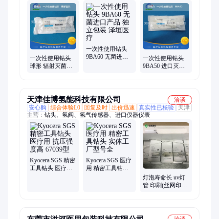
养泵、三通阀、血管鞘、护理包、穿刺针、结扎夹、吻合器、动
脉采血器、爱惜康缝合线、中心静脉导管、疝修补补片、透析导
管、引流穿刺导管、麻醉气管插管、脑电传感器、球囊导管、神
经导丝、胆道支架、医美缝线
一次性使用钻头
9BA60 无菌进口
一次性使用钻头
一次性使用钻头
产品 独立包装 泽
球形 辐射灭菌进
9BA50 进口灭菌
垣医疗
口产品 泽垣医疗
产品 独立包装 泽
垣医疗
天津佳博氢能科技有限公司
洽谈
安心购
综合体验L0
回复及时
出价迅速
真实性已核验
天津
主营：
钻头、氢阀、氢气传感器、进口仪器仪表
Kyocera SGS 精密
Kyocera SGS 医疗
工具钻头 医疗用
用 精密工具钻头
抗压强度高 67039
实体工厂型号全
灯泡寿命长 uv灯
型
管 印刷(丝网印或
3D打印) UV-
2000F HONLE