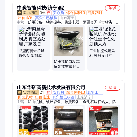
中炭智能科技(济宁)院
洽谈
3年
档
安心购
综合体验L3
回复及时
出价迅速
真实性已核验
山东济宁
主营：
矿用设备、铁路设备、防爆电器、两翼金矛球齿钻头、仪
器仪表、路面机械、工程机械、智能制造
42型两翼金矛球
工业轴流式暖风
齿钻头 钢制成 真
机 外形设计注重
空热处理 厂家发
个性化 新颖大方
矿用救护自发式
货
反光救生索 阻燃
抗静电强度高 重
量轻 自发光逃生
绳
山东华矿高新技术发展有限公司
洽谈
2年
档
安心购
综合体验L3
真实工厂
回复及时
出价迅速
真实性已核验
山东济宁
主营：
矿山机械、铁路设备、救援设备、金刚石锚杆钻头、防爆
电器、路面机械、工程机械