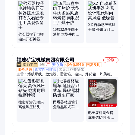
冷凝器、离心机、压滤机
XZ 自动感应式烘
16层32盘牛肉干
手器 外形设计现
劈石器楔子电锤
烤炉 大型牛肉条
代时尚 高风速 低
钻头开石神器破
热风旋转烤箱 肉
噪音
水泥地打石头石
制品工厂烘干炉
匠专用工具裂铁
凿子
福建矿宝机械集团有限公司
洽谈
4年
厂
安心购
综合体验L0
回复及时
出价迅速
真实性已核验
黑龙江齐齐哈尔
主营：
爆破母线、放炮线、雷管箱、钻头、炸药箱、炸药柜、炸
药库、车载运输车、炮泥机、炮被、铜芯线、气体检测仪、气体
间隔器、抗爆容器、对讲机
柱齿形潜孔锤头
民爆器材运输车
高低风压钻头 饱
危险品厢式车 爆
满耐用 抗磨性强
破器材防爆车厂
电子废料黄金提
家
炼用选矿剂 金矿
提金剂 溶金速度
快 选矿效率高