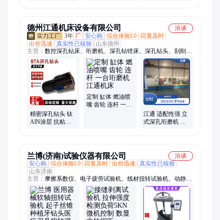
板耐划痕测试仪
750x350500(㎜)
子丝锥种植牙钻
兰博 金刚针质保
头医疗刀具扭转
两年
强度
德州江通机床设备有限公司
洽谈
3年
厂
安心购
综合体验L0
回复及时
出价迅速
真实性已核验
山东德州
主营：
数控深孔钻床、珩磨机、深孔钻镗床、深孔钻头、刮削滚
光机床、卧式深孔镗床、钻镗床、深孔加工、内孔加工、深孔枪
钻机床、深孔钻加工、深孔镗床、深孔钻床、刮滚机、珩磨头、
深孔套料机
定制 缸体 燃油喷
嘴 齿轮 连杆 一台
珩磨机 江通机床
精密深孔钻头 钛
江通 适配性强 立
AlN涂层 抗粘耐
式深孔珩磨机 应
用 适配医疗3C行
用于汽车 船舶制
业 微小深孔加工
造 轴承
兰博(济南)试验仪器有限公司
洽谈
安心购
综合体验L0
回复及时
出价迅速
真实性已核验
山东济南
主营：
摩擦系数仪、电子疲劳试验机、线材扭转试验机、动静万
能试验机、四球摩擦磨损试验机、密封试验仪、负压密封仪、正
压密封仪、瓶盖扭矩仪、摩擦磨损试验机、滚动磨损试验机、耐
划痕试验机、瓶壁厚仪、垂直度偏差仪、杯身挺度仪、往复耐磨
试验机、材料扭转试验机、十字拉伸试验机、旋转弯曲疲劳试验