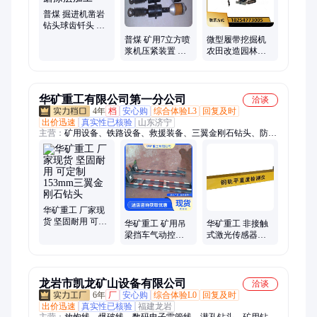
普煤 掘进机凿岩
钻头球齿钎头 表
面特耐磨涂层加
普煤 矿用7立方喷
微型履带挖掘机
工
浆机压紧装置 干
农田改造园林绿
式喷 浆机配件安
化小型挖掘机械
装简单
华矿重工有限公司第一分公司
洽谈
4年
档
安心购
综合体验L3
回复及时
出价迅速
真实性已核验
山东济宁
主营：
矿用设备、铁路设备、救援装备、三翼金刚石钻头、防爆
电器、路面机械、工程机械
华矿重工 厂家现
货 坚固耐用 可定
华矿重工 矿用吊
华矿重工 非接触
制 153mm三翼金
梁挡车气动控制
式激光传感器测
刚石钻头
装置 井下阻车器
量 使用方便 钢轨
平直度检测仪
龙岩市凯龙矿山设备有限公司
洽谈
6年
厂
安心购
综合体验L0
回复及时
出价迅速
真实性已核验
福建龙岩
主营：
放炮线、爆破线、数码电子雷管线、潜孔钻头、矿用钻