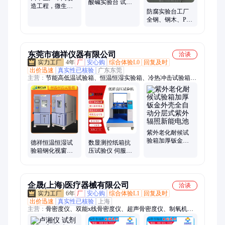
酸碱实验台 试验
造工程，微生物
室工作台生产安
防腐实验台工厂
实验室建设，医
装
全钢、钢木、PP
疗器械生产许可
材质实验台定制
车间装修改造设
计
东莞市德祥仪器有限公司
洽谈
4年
厂
安心购
综合体验L0
回复及时
出价迅速
真实性已核验
广东东莞
主营：
节能高低温试验箱、恒温恒湿实验箱、冷热冲击试验箱、
高温高湿试验箱、氙灯耐气候试验箱、耐黄老化试验箱、紫外加
速老化试验箱、三综合试验箱、步入式恒温恒湿试验箱、高低温
试验箱、快速温变试验箱、双85试验箱、低温试验箱、步入式高
低温湿热室、hast试验箱、pct老化试验箱、高温试验箱、高压加
速老化试验箱、低气压试验箱、高低温低气压试验箱、恒温恒湿
试验箱、淋雨试验箱、沙尘试验箱、高低温防爆试验箱
紫外老化耐候试
验箱加厚钣金外
德祥恒温恒湿试
数显测控纸箱抗
壳全自动分层式
验箱钢化视窗一
压试验仪 伺服系
紫外辐照新能电
体式温循检测医
统抗压强度测定
池
疗器械实验室专
仪 包装件堆码试
用
验机
企晟(上海)医疗器械有限公司
洽谈
6年
厂
安心购
综合体验L1
回复及时
出价迅速
真实性已核验
上海
主营：
骨密度仪、双能x线骨密度仪、超声骨密度仪、制氧机、
AED除颤仪、麻醉机、电子血压计、微波治疗仪、心电监护仪、