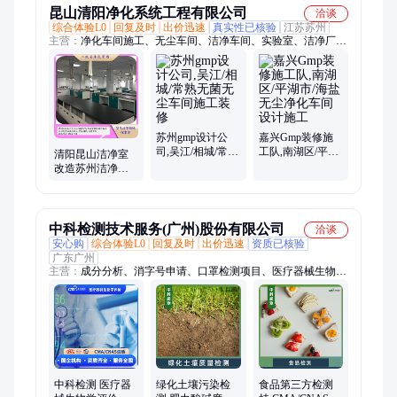
昆山清阳净化系统工程有限公司
洽谈
综合体验L0
回复及时
出价迅速
真实性已核验
江苏苏州
主营：
净化车间施工、无尘车间、洁净车间、实验室、洁净厂
房、无菌室、装修工程
苏州gmp设计公
嘉兴Gmp装修施
司,吴江/相城/常熟
工队,南湖区/平湖
清阳昆山洁净室
无菌无尘车间施
市/海盐无尘净化
改造苏州洁净净
工装修
车间设计施工
化实验室施工医
疗器械净化车间
中科检测技术服务(广州)股份有限公司
洽谈
安心购
综合体验L0
回复及时
出价迅速
资质已核验
广东广州
主营：
成分分析、消字号申请、口罩检测项目、医疗器械生物学
评价、消毒产品检测、口罩盐性检测
中科检测 医疗器
绿化土壤污染检
食品第三方检测