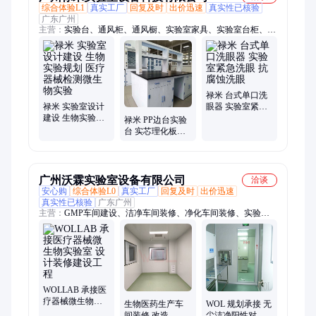
综合体验L1
真实工厂
回复及时
出价迅速
真实性已核验
广东广州
主营：
实验台、通风柜、通风橱、实验室家具、实验室台柜、实
验室气路、实验室通风、实验室设计、实验室装修、实验室设
备、钢木实验台、全钢实验台、PP实验台、全钢通风柜、PP通
风柜、取材台、天平台、高温台、仪器台、试剂柜、药品柜、气
瓶柜、酸碱柜、安全柜、展示柜
禄米 台式单口洗
禄米 实验室设计
眼器 实验室紧急
建设 生物实验规
洗眼 抗腐蚀洗眼
禄米 PP边台实验
划 医疗器械检测
台 实芯理化板化
微生物实验
验室工作台 试验
操作台
广州沃霖实验室设备有限公司
洽谈
安心购
综合体验L0
真实工厂
回复及时
出价迅速
真实性已核验
广东广州
主营：
GMP车间建设、洁净车间装修、净化车间装修、实验室
装修、实验室建设、实验室改造、实验室设计、干细胞实验室装
修、动物实验室装修、实验室维保、农业实验室装修、第三方检
测实验室装修、实验室装修厂家、组培实验室装修、科研实验室
装修、高校实验室装修、研发实验室装修、电子检测实验室装
修、洁净实验室装修、十万级洁净厂房装修、动物房装修、SPF
动物房装修、电子车间装修、无菌车间装修、洁净室装修
WOLLAB 承接医
疗器械微生物实
生物医药生产车
WOL 规划承接 无
验室 设计装修建
间装修 改造
尘洁净阳性对照