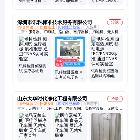
械生物学评价 毒
测 肥力酸碱度检
持 CMA/CNAS 资
理学测试 独立生
测 园林种植土质
质 成分 / 微生物 /
物实验室 出具报
量检测
农残全项测 报告
告
权威
深圳市讯科标准技术服务有限公司
洽谈
综合体验L0
出价迅速
真实性已核验
广东深圳
主营：
服务器、打印机、路由器、医疗器械、扫地机、无人机、
碳弧灯、继电器、投影仪、电子狗、电路板、庭院灯、机顶盒、
保险杠、充电桩、连接器、对讲机、电池包、燃气表、水下射
灯、散热风扇、电话手表、船用灯具、倒车雷达、防水手表
讯科检测 倾翻测
试 医疗器械 质检
讯科检测 恒定湿
讯科检测 温度冲
报告 通过CNAS
热测试 移动电源
击测试 电子狗 质
认可实验室
IEC/EN/GB标准
检报告 支持
通过CNAS认可实
CMA/CNAS
验室
山东大华时代净化工程有限公司
洽谈
综合体验L0
回复及时
真实性已核验
山东济宁
主营：
无菌车间、净化工程、净化车间、实验室设备、无菌实验
室、无尘车间、洁净手术室、净化设备