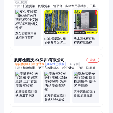
浙江杭州
主营：
托盘货架、阁楼货架、钢平台、实验室用器械柜、工具
柜、存包柜、智能柜、钢层网、快递柜、文件柜、公寓床、消防
柜、药品柜、整理柜、通风柜、洁净桌、模具架、隔离板、隔离
网、组合床、密集架
双久实验室用器
械柜医疗西药柜
sj-ltk-002双久 粮
幼儿园水杯存放
201仪器柜304不
油储备库 冷库重
柜碗柜储物柜 双
锈钢文件柜
型 穿梭车 自动立
久sj-bxg-sbg-213
体库货架
质海检测技术(深圳)有限公司
洽谈
综合体验L1
出价迅速
真实性已核验
广东深圳
主营：
检验检测、第三方检测机构、粉尘爆炸、IP68、防腐等
级、WF2防腐、粉尘涉爆筛选、成分分析、纸箱检测、建筑材料
防火阻燃测试、阻燃等级测试
质量检验 医疗器
质海实验室 医疗
械 更追求卓越 工
质海实验室 医疗
器械 质量检测报
厂直出 质海实验
器械 CMA质检报
告 赢得客户信赖
室
告 为您的品质保
驾护航