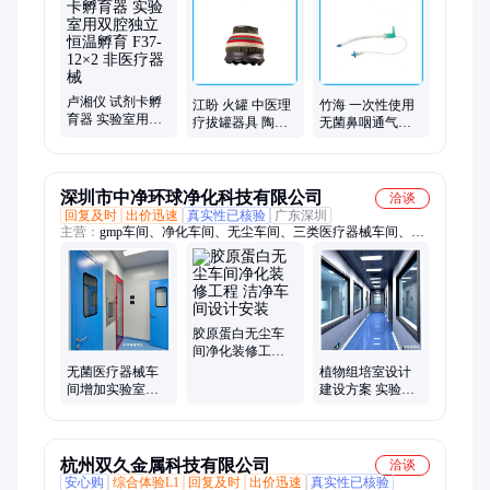
血糖仪、肺功能仪、眼科激光治疗仪、血氧仪、高分子夹板、血
管鞘、急救包、喉镜、高压注射器、手术显微镜、听力筛查仪、
视力筛查仪、呼吸机、牙科综合治疗台、临时起搏器、可视喉镜
卢湘仪 试剂卡孵
江盼 火罐 中医理
竹海 一次性使用
育器 实验室用双
疗拔罐器具 陶瓷
无菌鼻咽通气道
腔独立恒温孵育
罐型 钢罐型 葫芦
用于麻醉复苏、
F37-12×2 非医疗
罐型
急救、镇静诊疗
器械
时
深圳市中净环球净化科技有限公司
洽谈
回复及时
出价迅速
真实性已核验
广东深圳
主营：
gmp车间、净化车间、无尘车间、三类医疗器械车间、干
细胞实验室、二类医疗器械车间、一类医疗器械车间、细胞实验
室、微生物实验室、洁净实验室、无菌实验室、百级洁净室、净
化工程装修、无尘室、洁净车间、洁净厂房、无菌室、无菌车间
厂房、净化厂房、GMP厂房、诊断试剂车间厂房、无尘厂房、
GMP净化车间
胶原蛋白无尘车
间净化装修工程
洁净车间设计安
无菌医疗器械车
植物组培室设计
装
间增加实验室规
建设方案 实验室
划布局 定制服务
净化工程规划施
工
杭州双久金属科技有限公司
洽谈
安心购
综合体验L1
回复及时
出价迅速
真实性已核验