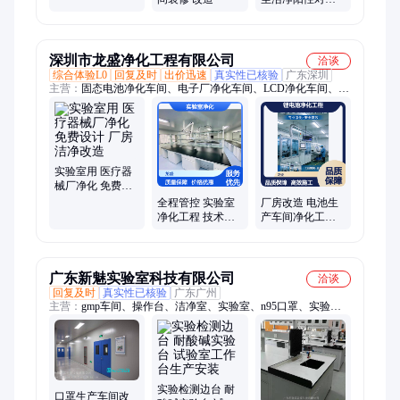
设工程
实验室 整体布局
设计装修
深圳市龙盛净化工程有限公司
洽谈
综合体验L0
回复及时
出价迅速
真实性已核验
广东深圳
主营：
固态电池净化车间、电子厂净化车间、LCD净化车间、实
验室净化车间、LED净化车间、无尘室、洁净室、芯片制造净化
车间、液晶显示器净化车间、背光源净化车间、线路板净化车
间、化妆品净化车间、药厂净化车间、面条加工厂净化车间、灌
装食品净化车间、包子馒头净化车间、湖南无尘净化车间、净化
工程、净化车间、净化、无尘车间、洁净厂房、无尘净化车间工
实验室用 医疗器
程、电池厂净化车间
械厂净化 免费设
计 厂房洁净改造
全程管控 实验室
厂房改造 电池生
净化工程 技术专
产车间净化工程
业 废气有效治理
安全可靠 洁净环
境升级
广东新魅实验室科技有限公司
洽谈
回复及时
真实性已核验
广东广州
主营：
gmp车间、操作台、洁净室、实验室、n95口罩、实验
台、洁净棚、通风柜、洁净厂房、无菌车间、新魅实验、医用口
罩、净化车间、通风橱柜、净化门窗、无尘车间、洁净系统、仪
器耗材、办证车间、口罩车间、净化系统、车间改造、洁净车
间、净化装修、车间装修
实验检测边台 耐
口罩生产车间改