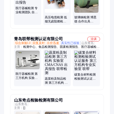
医疗器械检测 专
业检测团队 自有
实验室 出报告
高压电缆检测 低
玻璃钢检测 博恩
烟无卤阻燃检测
德 合作出具
电缆防火性能测
CMA/CNAS报告
试
现场取样
青岛联帮检测认证有限公司
洽谈
综合体验L0
回复及时
出价迅速
真实性已核验
山东青岛
主营：
检测中心、食品检测报告、固废检测报告、医疗器械检
测、污水检测报告、专业检测服务机构、检测报告
医疗器械检测 第
碳复合材料检测
三方机构 实验室
蔬菜粉及制品检
检验测试认证服
CMA/CNAS 全国
测 第三方机构 实
务 第三方机构专
接单 联帮检测
验室CMA/CNAS
业实验室 联帮
出具报告 联帮检
测
山东奇点检验检测有限公司
山东青岛
主营：
[]