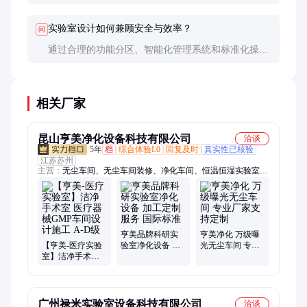
员净化流程等。洁净度等级应根据实验类型确定，并
配备相应的空调净化系统。
实验室设计如何兼顾安全与效率？
问
通过合理的功能分区、智能化管理系统和标准化操作
流程来实现。例如，将高风险区域与普通区域隔离，
同时优化物料和人员流动路线。
相关厂家
昆山亨美净化设备科技有限公司
洽谈
5年
档
综合体验L0
回复及时
真实性已核验
江苏苏州
主营：
无尘车间、无尘车间装修、净化车间、恒温恒湿实验室、
无尘实验室、无菌车间、洁净车间、净化车间装修、净化工程、
洁净室、洁净厂房、洁净棚、千级洁净棚、百级洁净棚、无尘洁
净棚、无尘室、洁净间、车间净化工程、无尘净化车间、风淋室
门、风淋室厂家、货淋室、风淋室、ffu、ffu风机
亨美品牌科研实
亨美净化 万级曝
【亨美-医疗实验
验室净化设备 加
光无尘车间 专业
室】洁净手术室
工定制服务 国际
厂家支持定制
医疗器械GMP车
标准
间设计施工 A-D
级
广州禄米实验室设备科技有限公司
洽谈