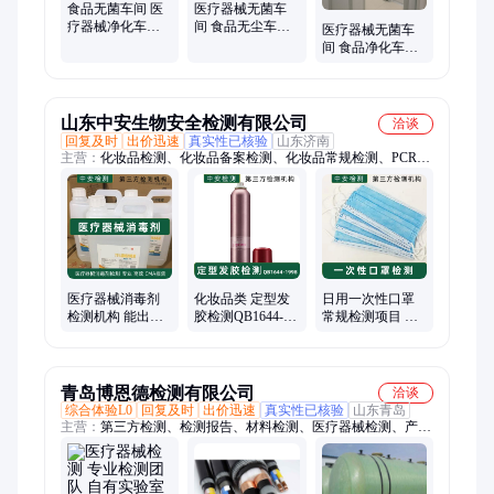
食品无菌车间 医
医疗器械无菌车
疗器械净化车间
间 食品无尘车间
医疗器械无菌车
无菌实验室 无尘
烘焙净化车间 无
间 食品净化车间
车间 厂家直营
菌实验室
无尘车间净化 无
菌实验室
山东中安生物安全检测有限公司
洽谈
回复及时
出价迅速
真实性已核验
山东济南
主营：
化妆品检测、化妆品备案检测、化妆品常规检测、PCR方
舱实验室检测、生物安全柜检测、高效过滤器捡漏、一次性卫生
用品检测
医疗器械消毒剂
化妆品类 定型发
日用一次性口罩
检测机构 能出
胶检测QB1644-
常规检测项目 商
CMA检测报告 实
1998 出具CMA报
超网店流通报告
验室直营
告第三方机构
青岛博恩德检测有限公司
洽谈
综合体验L0
回复及时
出价迅速
真实性已核验
山东青岛
主营：
第三方检测、检测报告、材料检测、医疗器械检测、产品
检测、性能检测、测试报告