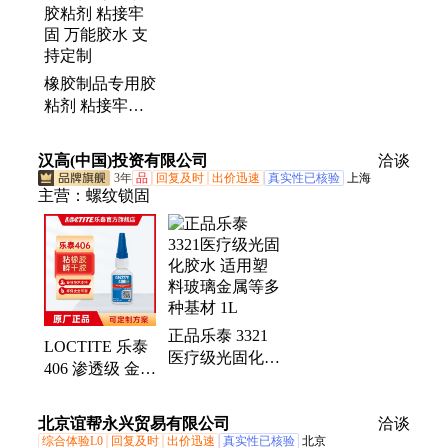
胶、钢板腻子止水带、遇水膨胀止水条、接缝防水
胶、闭孔泡沫板、防水密封胶条、聚氨酯密封胶、双
面自粘薄片、防水补漏自粘片、遇水膨胀橡胶条、遇
橡胶制品专用胶
水膨胀止水胶、丁基腻子橡胶自粘薄片、橡胶制品专
粘剂 粘接牢固
用粘合剂、橡胶止水带、柔性填料、膨胀止水环、盾
万能胶水 支持
构粘合剂
定制
汉高(中国)投资有限公司
洽谈
3年
品
回复及时
出价迅速
真实性已核验
上海
主营：
螺纹锁固
正品乐泰 3321
LOCTITE 乐泰
医疗级光固化胶
406 渗透级 金属
水 适用塑料玻
胶塑料瞬干胶水
璃金属等多种基
20g
北京谊帮永兴贸易有限公司
材 1L
洽谈
综合体验L0
回复及时
出价迅速
真实性已核验
北京