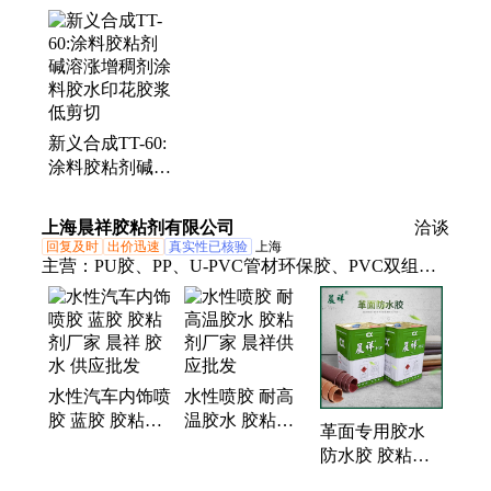
水、蛋糕盒胶水、卷烟专用胶水、蛋糕底盒胶水、清
除剂、消泡剂、粘合剂、减水剂、液体引气剂、甲醛
灭除剂、砂浆悬浮剂、水泥悬浮剂、抗涂鸦涂层、粉
体引气剂、甲醛吸附剂、粉末引气剂、甲醛捕捉剂、
石膏缓凝剂、砂浆引气剂、甲醛净化包、混凝土引气
新义合成TT-60:
剂
涂料胶粘剂碱溶
涨增稠剂涂料胶
水印花胶浆低剪
上海晨祥胶粘剂有限公司
洽谈
切
回复及时
出价迅速
真实性已核验
上海
主营：
PU胶、PP、U-PVC管材环保胶、PVC双组份
包覆胶、汽车内饰胶水、冲浪板、滑雪板专用胶、道
路反光贴专用胶、金属塑料注塑专用胶、氯丁胶(黄
胶)、耐高温环保喷胶、泡沫胶、皮划艇专用胶、水
性喷胶、水性汽车内饰胶、双组份汽车内饰喷胶、水
水性汽车内饰喷
水性喷胶 耐高
性胶、油性胶、马鞍马具专用胶、单组份聚氨酯胶
胶 蓝胶 胶粘剂
温胶水 胶粘剂
革面专用胶水
厂家 晨祥 胶水
厂家 晨祥供应
防水胶 胶粘剂
供应批发
批发
厂家 晨祥供应