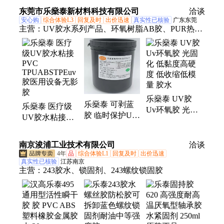
批发
东莞市乐燊泰新材料科技有限公司
洽谈
安心购
综合体验L3
回复及时
出价迅速
真实性已核验
广东东莞
主营：
UV胶水系列产品、环氧树脂AB胶、PUR热熔
胶、快干胶/舜干胶
乐燊泰 UV胶
乐燊泰 可剥蓝
乐燊泰 医疗级
Uv环氧胶 光固
胶 临时保护UV
UV胶水粘接
化 低黏度高硬
胶水 易剥离 防
PVC
度 低收缩低模
湿绝缘uv可剥胶
TPUABSTPEuv
量 胶水
南京浚浦工业技术有限公司
洽谈
胶医用设备无影
4年
品
综合体验L1
回复及时
出价迅速
胶
真实性已核验
江苏南京
主营：
243胶水、锁固剂、243螺纹锁固胶