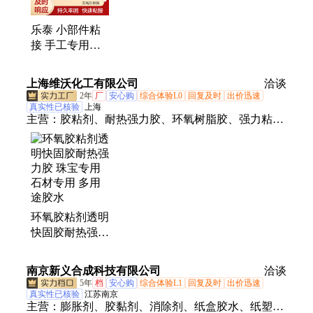
乐泰 小部件粘
接 手工专用胶
水 耐水耐油 瞬
干配方 表面不
上海维沃化工有限公司
洽谈
敏感胶
2年
厂
安心购
综合体验L0
回复及时
出价迅速
真实性已核验
上海
主营：
胶粘剂、耐热强力胶、环氧树脂胶、强力粘合
胶水、鞋胶专用胶水、珠宝专用胶水、环氧强力胶、
透明环氧胶
环氧胶粘剂透明
快固胶耐热强力
胶 珠宝专用 石
材专用 多用途
南京新义合成科技有限公司
洽谈
胶水
5年
档
安心购
综合体验L1
回复及时
出价迅速
真实性已核验
江苏南京
主营：
膨胀剂、胶黏剂、消除剂、纸盒胶水、纸塑胶