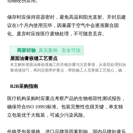
动物咬伤禁用。

储存时应保持容器密封，避免高温和阳光直射。开封后建
议在1个月内使用完毕，因暴露于空气中会逐渐聚合固
化。废弃时应按医疗废物处理，不可随意丢弃。
商家经验
真实案例 · 安全可信
屋面油膏嵌缝工艺要点
本文解析屋面油膏嵌缝施工的关键步骤与注意事项，从基层处理到油
膏填缝技巧，再到后期养护要点，帮助施工人员掌握工艺核心，确保
防水效果稳定可靠。
B2B采购指南
医疗机构采购时应重点考察产品的生物相容性测试报告，
确保符合ISO 10993标准。包装完整性也很关键，单支独
立包装优于大瓶装，可减少污染风险。

价格受包装规格、进口品牌等因素影响。国内品牌如康乐