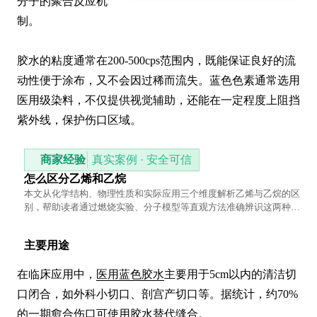
分子的聚合反应机
制。

胶水的粘度通常在200-500cps范围内，既能保证良好的流
动性便于涂布，又不会因过稀而流失。蓝色色素通常选用
医用级染料，不仅提供视觉辅助，还能在一定程度上阻挡
紫外线，保护伤口区域。
商家经验
真实案例 · 安全可信
怎么区分乙烯和乙烷
本文从化学结构、物理性质和实际应用三个维度解析乙烯与乙烷的区
别，帮助读者通过燃烧实验、分子模型等直观方法准确辨识这两种常
见气体。
主要用途
在临床应用中，
医用蓝色胶水
主要用于5cm以内的清洁切
口闭合，如外科小切口、剖宫产切口等。据统计，约70%
的一期愈合伤口可使用胶水替代缝合。
