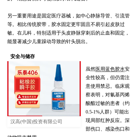
另一重要用途是固定医疗器械，如中心静脉导管、引流管
等。相比传统胶带，胶水固定更牢固且不易引起皮肤过
敏。在儿科，特别适用于头皮静脉穿刺后的止血和固定，
能显著减少儿童躁动导致的针头脱出。
安全与储存
虽然
医用蓝色胶水
安
全性较高，但仍需注
意使用禁忌。临床观
察表明，对氰基丙烯
酸酯过敏的患者（约
0.5-1%人群）可能出
现局部红肿反应。深
汉高(中国)投资有限公司
部伤口、感染伤口和