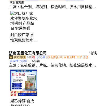
河北石家庄
主营：
粘合剂、增稠剂、棕色糊精、胶水用黄糊精、
淀粉胶水用黄糊、淀粉定制、原料黄糊精、高粘速溶
糊精、增稠预糊化淀粉、木薯预糊化淀粉、玉米预糊
化淀粉、石墨粘合剂、石墨粘合剂黄糊精、碳化硅粘
合剂、碳化硅黄糊精粘合剂、氮化硅粘合剂、氮化硅
封口胶厂家 水
黄糊精粘合剂、特种陶瓷粘合剂、特种陶瓷黄糊精粘
性聚氨酯胶水增
合剂、铸造结合剂、铸造用黄糊精、型砂粘合剂、型
稠剂 产品黏贴
砂黄糊精粘合剂、颗粒肥料粘合剂、木材胶增粘剂
实用性强
济南国丞化工有限公司
洽谈
8年
档
安心购
综合体验L0
回复及时
出价迅速
真实性已核验
山东济南
主营：
氟硅酸钠、片碱、氢氧化钠、纸张涂层胶水、
消毒液、次氯酸钠、药用辅料蔗糖、六氯乙烷、氟化
钠、过碳酸钠、硫酸锌、磷酸、聚乙二醇、柠檬酸、
葡萄糖、氨基磺酸、乙二醇、氯化钙、硅酸钠、工业
盐、氟硅酸镁、液碱、草酸、硫酸铜、硼砂、饲料添
加剂
聚乙烯醇 合成