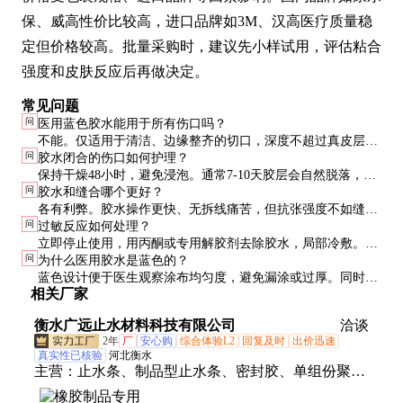
保、威高性价比较高，进口品牌如3M、汉高医疗质量稳
定但价格较高。批量采购时，建议先小样试用，评估粘合
强度和皮肤反应后再做决定。
常见问题
问
医用蓝色胶水能用于所有伤口吗？
不能。仅适用于清洁、边缘整齐的切口，深度不超过真皮层。
问
胶水闭合的伤口如何护理？
感染伤口、不规则撕裂伤和动物咬伤禁用。
保持干燥48小时，避免浸泡。通常7-10天胶层会自然脱落，不
问
胶水和缝合哪个更好？
可强行剥离。如出现红肿、渗液应及时就医。
各有利弊。胶水操作更快、无拆线痛苦，但抗张强度不如缝
问
过敏反应如何处理？
合。5cm以内清洁切口优先考虑胶水，大伤口或活动部位仍需
立即停止使用，用丙酮或专用解胶剂去除胶水，局部冷敷。严
缝合。
问
为什么医用胶水是蓝色的？
重过敏需服用抗组胺药物，必要时就医。
蓝色设计便于医生观察涂布均匀度，避免漏涂或过厚。同时与
相关厂家
皮肤和组织形成颜色对比，提高操作精准度。
衡水广远止水材料科技有限公司
洽谈
2年
厂
安心购
综合体验L2
回复及时
出价迅速
真实性已核验
河北衡水
主营：
止水条、制品型止水条、密封胶、单组份聚氨
酯密封胶、双组份聚氨酯密封胶、双组份聚硫密封