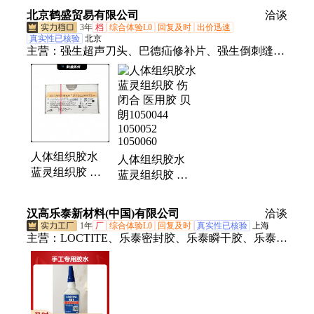
水蓝色显影胶
北京鹤盛贸易有限公司
洽谈
3年
档
综合体验L0
回复及时
出价迅速
真实性已核验
北京
主营：
强生超声刀头、巴德疝修补片、强生倒刺缝合
线、组织胶水、疝修补补片、强生止血夹、强生止血
纱、磷酸锆钠银藻酸盐敷料、含银敷料、美必康、透
析导管、长期透析导管、进口透析导管、巴德透析导
管、百克钳、美皮康、保赫曼、人造血管、体外循环
插管、羧甲基纤维素钠银敷料、高压球囊、血栓导
管、血液透析用
人体组织胶水
人体组织胶水
蓝灵组织胶 伤
蓝灵组织胶 伤
闭合 医用胶 贝
闭合 医用胶 贝
朗1050044
朗1050044
汉高乐泰新材料(中国)有限公司
洽谈
1050060
1050052
1年
厂
综合体验L0
回复及时
真实性已核验
上海
1050060
主营：
LOCTITE、乐泰密封胶、乐泰瞬干胶、乐泰胶
水、乐泰