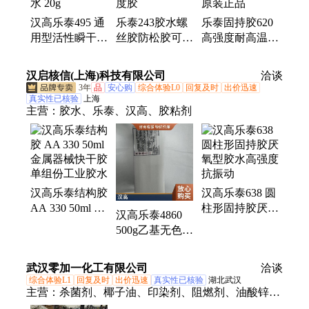
汉高乐泰495 通
乐泰243胶水螺
乐泰固持胶620
用型活性瞬干胶
丝胶防松胶可拆
高强度耐高温厌
胶 PVC ABS塑
卸蓝色螺纹锁固
氧型轴承胶水紧
料橡胶金属胶水
剂耐油中等强度
固剂 250ml原装
汉启核信(上海)科技有限公司
洽谈
20g
胶
正品
3年
品
安心购
综合体验L0
回复及时
出价迅速
真实性已核验
上海
主营：
胶水、乐泰、汉高、胶粘剂
汉高乐泰结构胶
汉高乐泰638 圆
AA 330 50ml 金
柱形固持胶厌氧
汉高乐泰4860
属器械快干胶
型胶水高强度抗
500g乙基无色透
单组份工业胶水
振动
明快干胶水瞬干
胶柔性高粘度
武汉零加一化工有限公司
洽谈
LOCTITE
综合体验L1
回复及时
出价迅速
真实性已核验
湖北武汉
主营：
杀菌剂、椰子油、印染剂、阻燃剂、油酸锌、
润湿剂、硫酸铯、催化剂、粘合剂、乳化剂、草酸