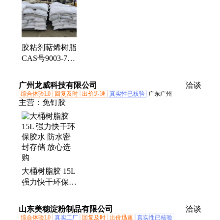
锰、硫酸锂、石英砂、绝缘油、茶皂素、防腐剂、醋
酸镁、锂电池、碘化锂、培养基、蒸馏水、硬脂酸、
塑化剂、草酸钾、磷酸铁
胶粘剂萜烯树脂
CAS号9003-74-
1 用于面胶带 溶
剂型胶水等
广州龙威科技有限公司
洽谈
综合体验L0
回复及时
出价迅速
真实性已核验
广东广州
主营：
免钉胶
大桶树脂胶 15L
强力快干环保胶
水 防水密封存
储 放心选购
山东美穗淀粉制品有限公司
洽谈
综合体验L0
真实工厂
回复及时
出价迅速
真实性已核验