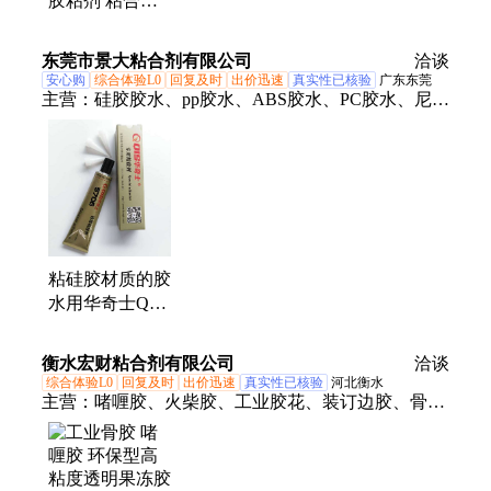
胶粘剂 粘合剂
织物处理剂纸张
涂层胶水 一站
东莞市景大粘合剂有限公司
洽谈
式批发
安心购
综合体验L0
回复及时
出价迅速
真实性已核验
广东东莞
主营：
硅胶胶水、pp胶水、ABS胶水、PC胶水、尼龙
胶水、无气味胶水
粘硅胶材质的胶
水用华奇士QIS-
5706 强力透明
胶层 环保不硬
衡水宏财粘合剂有限公司
洽谈
综合体验L0
回复及时
出价迅速
真实性已核验
河北衡水
主营：
啫喱胶、火柴胶、工业胶花、装订边胶、骨胶
工业、工业片状胶、颗粒胶、工业纱布胶、抛光工艺
明胶、冶炼工业明胶、果冻胶、工业明胶、工业蛋白
粉、牛胶片、牛骨胶