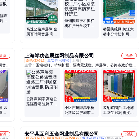
网片、城市文化护栏、市政护栏、基坑护栏、施工护栏、道路护栏
纹隔声
金属声
锌钢围墙护栏围栏
屏障隔
栅栏户外学校工厂
高速公路声屏障 金
桥梁防眩网 跨江大
小区别墅铁艺隔离
属百叶隔音屏 高架
桥中分带防护网 户
防护栏杆护拦
桥梁道路降噪隔声
外耐老化 支持加工
屏障厂家批发
定制 厂家供应
上海岑功金属丝网制品有限公司
洽谈
洽谈
综合体验L1
真实性已核验
上海
隔音降
主营：
围墙栏杆、锌钢护栏、隔离景观栏、声屏障、公路市政护栏、
器、金
锌钢围墙护栏、铁艺防护栏杆
消音
声器、
音墙、
公路声屏障 高速公
路隔音墙 道路工厂
器 风
小区声屏障高架桥
装配式围挡 工地施
降噪空调隔音板 防
噪降
公路吸音屏城市道
工防尘 临时拼接式
腐耐磨
备 生
路隔音屏 源头厂家
防护栏挡板 岑功金
属
安平县互利五金网业制品有限公司
洽谈
洽谈
北衡水
综合体验L0
回复及时
出价迅速
真实性已核验
河北衡水