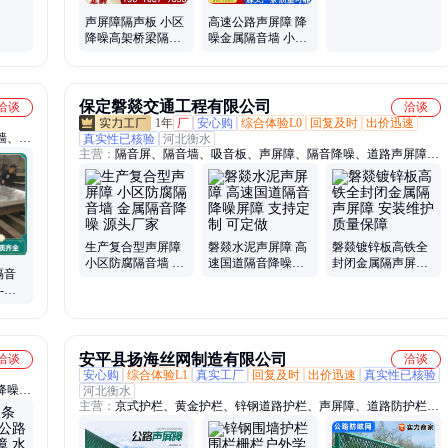
需定
声屏障隔声板 小区
高速公路声屏障 降
降噪高架桥梁隔音
噪金属隔音墙 小区
屏厂家 多种规格
道路吸声屏障厂家
保定磐燚交通工程有限公司
洽谈
洽谈
1年
厂
安心购
综合体验L0
回复及时
出价迅速
墙、降
真实性已核验
河北衡水
主营：
隔音屏、隔音墙、吸音板、声屏障、隔音降噪、道路声屏障、
板、彩
工厂降噪隔音板、高速公路声屏障、桥梁声屏障、高速声屏障、快速
、隔音
路声屏障、复合型声屏障、工厂声屏障、金属微孔声屏障、冷却塔声
声金属
屏障、全封闭式声屏障、水泥声屏障、铁路声屏障、小区声屏障、组
合透明声屏障、噪音屏障、水泥屏障板、道路透明吸音屏、吸音消音
屏障墙
生产复合型声屏障
磐燚水泥声屏障 高
磐燚镀锌板高铁全
小区防腐隔音墙 金
速国道隔音降噪屏
封闭金属隔声屏障
隔音
属隔音降噪 源头厂
障 支持定制 可定做
安装维护 质量保障
-按
家
无忧
安平县扬海丝网制造有限公司
洽谈
洽谈
安心购
综合体验L1
真实工厂
回复及时
出价迅速
真实性已核验
降噪声
河北衡水
主营：
京式护栏、黄金护栏、锌钢道路护栏、声屏障、道路防护栏
隔离
杆、交通隔离栏杆、白色锌钢栏杆、锌钢围墙护栏、围墙栏杆、小区
围墙护栏、不锈钢复合管护栏、防眩网、铁马护栏、河道护栏、钢筋