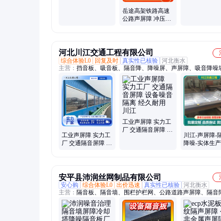
安装 售后完善降噪
梁高铁岳途按
岳途高架铁路高速
强
制
公路声屏障 冲压拼
装工艺 定制汽运安
装降噪
河北川江交通工程有限公司
综合体验L0
回复及时
真实性已核验
河北衡水
主营：
挡音板、吸音板、隔音降、降噪屏、声屏障、吸音降噪
噪声屏墙、消音板、铝合金、隔声屏、隔音墙、镀锌板、隔音
钢板、隔音屏障、空调外机、隔音屏体、金属筛网、隔音围挡
设施、吸音屏障、金属隔音屏、百叶吸声板、噪音阻音板、吸
板
工业声屏障 实力工
厂 交通隔音屏障 设
工业声屏障 实力工
川江-声屏障-
备噪音隔离 经久耐
厂 交通隔音屏障 设
降噪-实体生产
用 川江
备噪音隔离 耐磨耐
需定制-售后
腐 川江
安平县沛润丝网制品有限公司
安心购
综合体验L0
出价迅速
真实性已核验
河北衡水
主营：
隔音板、隔音墙、围栏护栏网、公路道路声屏障、隔音
屏障、高速公路声屏障、噪音治理声屏障、透明隔声屏、车间
网、市政道路隔音屏、高速公路吸声屏、道路厂区隔音屏