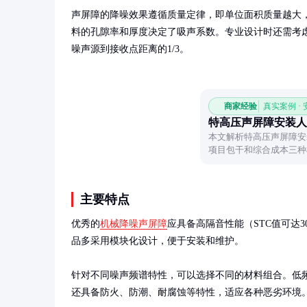
声屏障的降噪效果遵循质量定律，即单位面积质量越大
料的孔隙率和厚度决定了吸声系数。专业设计时还需考
噪声源到接收点距离的1/3。
商家经验
真实案例 ·
特高压声屏障安装人
本文解析特高压声屏障安
项目包干和综合成本三种
读者合理预估工程成本。
主要特点
优秀的
机械降噪声屏障
应具备高隔音性能（STC值可达3
品多采用模块化设计，便于安装和维护。

针对不同噪声频谱特性，可以选择不同的材料组合。低
还具备防火、防潮、耐腐蚀等特性，适应各种恶劣环境