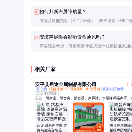
30分贝。靠近声源处效果最好，距离越远效果递减
如何判断声屏障质量？
问
看隔音性能指标（STC/Rw值）、吸声系数（NRC
材料厚度和密度，以及接缝处理工艺。建议查看检
安装声屏障会影响设备通风吗？
问
和案例。
需要综合考虑，可采用百叶窗式设计或预留通风通
要时可增加机械通风系统。
相关厂家
安平县岳途金属制品有限公司
安心购
综合体验L0
回复及时
出价迅速
真实性已核验
黑龙江双鸭山
主营：
隔声室、隔音房、消音器、声屏障、水泵降噪隔声罩、
道、复合钢格、隔音屏管道、消声器风机、钢格板防腐、平台
栅、镀锌钢格板、屏障百叶孔、不锈钢钢格板、钢格板格栅板
钢结构地坪、消声器空调机组
岳途 路基声屏障 道
隔音声屏障隔
路高速隔音墙 定制
械噪声防腐防