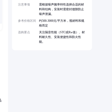
注意事项
需根据噪声频率特性选择合适的材
料和结构，安装时需密封缝隙防止
噪声泄漏。
参考价格区间
约500-3000元/平方米，视材料和规
格而定
选购要点
关注隔音性能（STC或Rw值）、材
料耐久性、安装便捷性和防火性
能。
品