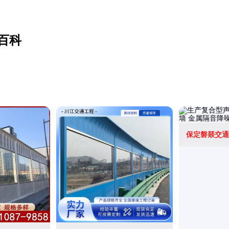
百科
保定磐燚交通