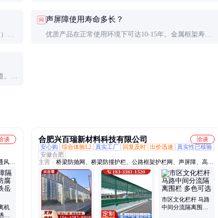
。
注重美观和防火性能。材料选择也有所不同。
声屏障使用寿命多长？
问
值）、
优质产品在正常使用环境下可达10-15年。金属框架寿命
测报告
更长，吸音材料可能需要5-8年更换。
道。必
合肥兴百瑞新材料科技有限公司
洽谈
洽谈
安心购
综合体验L2
真实工厂
回复及时
出价迅速
真实性已核验
安徽合肥
通风管
主营：
桥梁防抛网、桥梁防撞护栏、公路框架护栏网、声屏障、高速
网格
公路防眩网
、定制
市区文化栏杆 马路
离机
中间分流隔离围栏
锈桥
多色可选