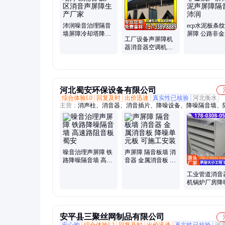
沛润噪音治理隔音
ecp水泥板条
墙屏障冷却塔降噪
屏障 公路非
工厂设备声屏障机
隔音板厂区消音声
屏障 水泥声
器消音器空调机组
屏障生产厂家
音板沛润
降噪隔音板冷却塔
压缩机隔音房
河北蜀安环保设备有限公司
综合体验L0
回复及时
出价迅速
真实性已核验
河北衡水
主营：
消声柱、消音器、消音插片、降噪设备、降噪隔音墙、
噪插片、机房降噪消音片、隔音板墙、透明隔音墙、工业消声
属吸音屏、金属消音板、电厂消声器、冷却塔吸音屏、阵列式
柱、墙面吸音模块、冷却塔消音柱、消声器消音柱、排气管消
出风口消音片、进排风消声片、进出风口消声器、高速公路隔
厂房户外吸音板、高架小区隔音屏
噪音治理声屏障 铁
声屏障 隔音板墙 消
路降噪隔音墙 高速
音器 金属消音板 降
路阻音板 蜀安
噪单元板 可施工安
工业管道消音
装
机锅炉厂房降
噪专用消声设
产厂家
安平县三聚丝网制品有限公司
安心购
综合体验L2
回复及时
出价迅速
真实性已核验
河