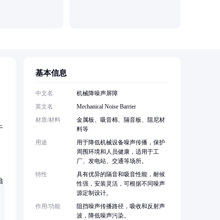
安平县扬
基本信息
，
中文名
机械降噪声屏障
英文名
Mechanical Noise Barrier
材质/材料
金属板、吸音棉、隔音板、阻尼材
于
料等
用途
用于降低机械设备噪声传播，保护
周围环境和人员健康，适用于工
厂、发电站、交通等场所。
特性
具有优异的隔音和吸音性能，耐候
性强，安装灵活，可根据不同噪声
源定制设计。
作用/功能
阻挡噪声传播路径，吸收和反射声
波，降低噪声污染。