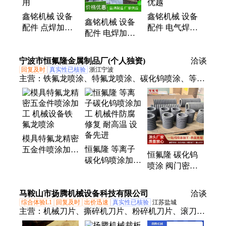
近车床
鑫铭机械 设备
鑫铭机械 设备
鑫铭机械 设备
配件 点焊加工
配件 电气焊加
配件 电焊加工
红色喷涂 费用
工 红色喷涂 实
红色喷涂 品类
优惠 经久耐用
力厂家 品质优
多样 质量保障
宁波市恒氟隆金属制品厂(个人独资)
越
洽谈
回复及时
真实性已核验
浙江宁波
主营：
铁氟龙喷涂、特氟龙喷涂、碳化钨喷涂、等离
子喷涂、铁氟龙涂层喷涂、特氟龙涂层喷涂、等离子
碳化钨喷涂、超音速热喷涂、超音速火焰喷涂
模具特氟龙精密
恒氟隆 等离子
五金件喷涂加工
恒氟隆 碳化钨
碳化钨喷涂加工
机械设备铁氟龙
喷涂 阀门密封
机械件防腐修复
喷涂
修复 工艺稳定
耐高温 设备先
质保服务
马鞍山市扬腾机械设备科技有限公司
进
洽谈
综合体验L1
回复及时
出价迅速
真实性已核验
江苏盐城
主营：
机械刀片、撕碎机刀片、粉碎机刀片、滚刀热
喷涂、剪板机刀片、轴承刀、切纸刀、单轴撕碎机刀