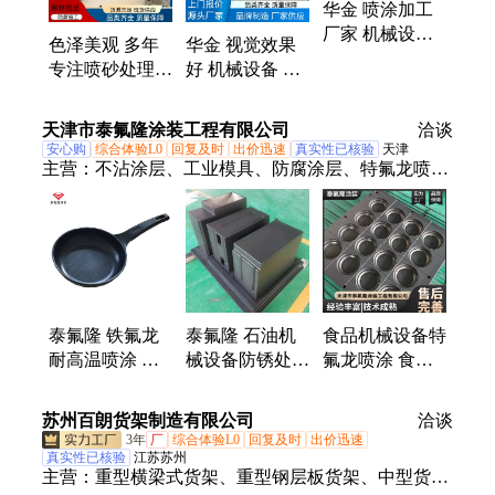
华金 喷涂加工
厂家 机械设备
色泽美观 多年
华金 视觉效果
使其表面光滑平
专注喷砂处理行
好 机械设备 喷
整
业 机械设备 喷
涂加工厂家 工
涂加工厂家
件喷锌
天津市泰氟隆涂装工程有限公司
洽谈
安心购
综合体验L0
回复及时
出价迅速
真实性已核验
天津
主营：
不沾涂层、工业模具、防腐涂层、特氟龙喷
涂、铁氟龙喷涂、纳米陶瓷喷涂、四氟喷涂、防粘喷
涂、PTFE喷涂、PFA喷涂、HALAR喷涂、铁富龙喷
涂、泰氟隆喷涂、不沾模具喷涂、金属模具喷涂、聚
四氟乙烯喷涂、防腐耐磨喷涂、耐高温喷涂、食品级
不沾喷涂、食品级特氟龙喷涂加工、特氟龙喷涂加
工、特氟龙表面喷涂加工、铁氟龙涂层、特氟龙涂
泰氟隆 铁氟龙
泰氟隆 石油机
食品机械设备特
层、特氟龙涂层加工
耐高温喷涂 机
械设备防锈处理
氟龙喷涂 食品
械设备喷涂加工
铁氟龙喷涂 定
级表面处理加工
精选厂家 资质
制加工
苏州百朗货架制造有限公司
洽谈
齐全
3年
厂
综合体验L0
回复及时
出价迅速
真实性已核验
江苏苏州
主营：
重型横梁式货架、重型钢层板货架、中型货