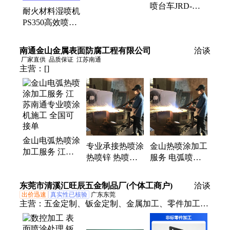
性能稳定可靠
喷台车JRD-
耐火材料湿喷机
PS35机械臂 全
PS350高效喷涂
遥控操作
多功能应用 出
口品质
南通金山金属表面防腐工程有限公司
洽谈
厂家直供
品质保证
江苏南通
主营：
[]
金山电弧热喷涂
专业承接热喷涂
金山热喷涂加工
加工服务 江苏
热喷锌 热喷铝
服务 电弧喷涂
南通专业喷涂机
工程 持久耐用
上门施工 国标
施工 全国可接
国标质量 厂家
质量持久耐用全
东莞市清溪汇旺辰五金制品厂(个体工商户)
单
洽谈
上门服务
国可加工
出价迅速
真实性已核验
广东东莞
主营：
五金定制、钣金定制、金属加工、零件加工、
代工服务、五金加工、数控加工、金属制品、激光加
工、丝印服务、丝印定制、折弯加工、工业零件、金