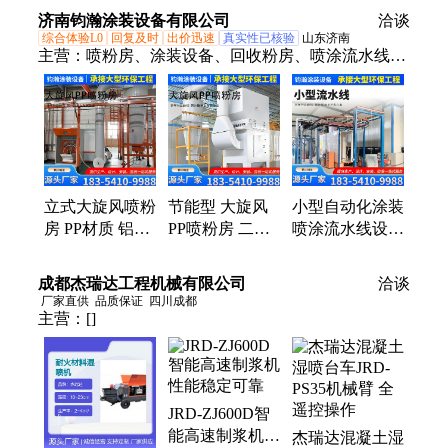
防腐涂层 热喷
向辊碳化钨涂层
化钨涂层加工
济南钧瀚涂装设备有限公司
洽谈
涂加工
喷涂加工
壹佰精工厂家
综合体验L0
回复及时
出价迅速
真实性已核验
山东济南
主营：
喷粉房、涂装设备、回收粉房、喷涂流水线、
喷塑设备、大旋风粉房、大旋风喷粉房、pp喷粉房
立式大旋风喷粉
节能型 大旋风
小型自动化涂装
房 PP材质 铝型
PP喷粉房 二级
喷涂流水线设备
材喷涂生产线
回收系统 15-
静电喷塑烤漆喷
钧瀚涂装设备
30W低功耗
粉涂装生产线厂
成都杰瑞达工程机械有限公司
洽谈
家
厂家直供
品质保证
四川成都
主营：
[]
JRD-ZJ600D智
能高速制浆机
杰瑞达混凝土湿