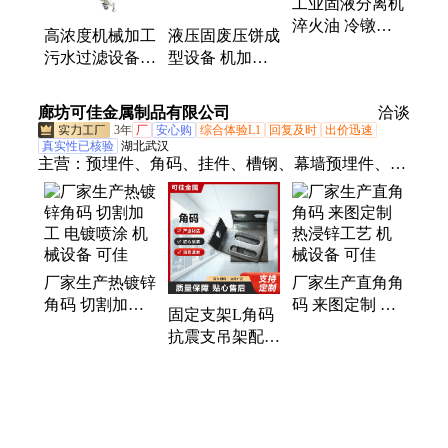
工业固液分离机
滤、晶圆切割废水、喷漆污水过滤、过滤耗材自动、
淬火油 冷镦油
现象排出油漆、污水过滤设备
高浓度机械加工
液压固废压饼成
过滤机 离心式
污水过滤设备
型设备 机加工
高速运转
喷涂废水过滤机
金属压块机 全
废液去渣
自动化
廊坊可佳金属制品有限公司
洽谈
3年
厂
安心购
综合体验L1
回复及时
出价迅速
真实性已核验
湖北武汉
主营：
预埋件、角码、挂件、槽钢、幕墙预埋件、镀
锌预埋件、镀锌槽钢、铝合金挂件、铝挂件、大理石
挂件、镀锌角码、幕墙角码、建筑预埋件、热镀锌预
埋件、预埋板、预埋连接件、建筑镀锌预埋件、幕墙
预制埋件、角码连接件、镀锌直角角码、声屏障预埋
厂家生产热镀锌
厂家生产直角角
件、建筑预埋板、钢铁预埋件、建筑幕墙预埋板、热
角码 切割加工
码 来图定制 热
浸锌预埋件
固定支架L角码
电镀喷涂 机械
浸锌工艺 机械
抗震支吊架配件
设备 可佳
设备 可佳
碳钢Q235 来料
加工 可佳