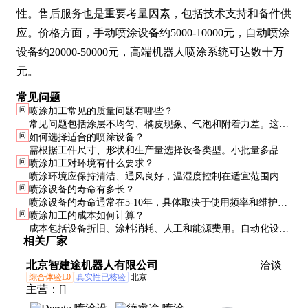
性。售后服务也是重要考量因素，包括技术支持和备件供
应。价格方面，手动喷涂设备约5000-10000元，自动喷涂
设备约20000-50000元，高端机器人喷涂系统可达数十万
元。
常见问题
问
喷涂加工常见的质量问题有哪些？
常见问题包括涂层不均匀、橘皮现象、气泡和附着力差。这些
问
如何选择适合的喷涂设备？
问题通常与喷涂参数设置不当、涂料调配不均或环境条件不佳
需根据工件尺寸、形状和生产量选择设备类型。小批量多品种
有关。建议通过小试优化参数后再进行批量生产。
问
喷涂加工对环境有什么要求？
适合手动喷涂，大批量生产建议选用自动喷涂设备。复杂形状
喷涂环境应保持清洁、通风良好，温湿度控制在适宜范围内
工件可考虑机器人喷涂，以确保涂层均匀性。
问
喷涂设备的寿命有多长？
（温度20-30℃，湿度40-60%）。高湿度会导致涂层表面出现
喷涂设备的寿命通常在5-10年，具体取决于使用频率和维护状
水汽，影响固化效果。
问
喷涂加工的成本如何计算？
况。定期保养和更换易损件（如喷嘴、密封圈）可显著延长设
成本包括设备折旧、涂料消耗、人工和能源费用。自动化设备
备寿命。
相关厂家
虽然初期投入高，但单位成本更低。涂料利用率也是重要因
素，高效喷涂设备可减少涂料浪费。
北京智建途机器人有限公司
洽谈
综合体验L0
真实性已核验
北京
主营：
[]