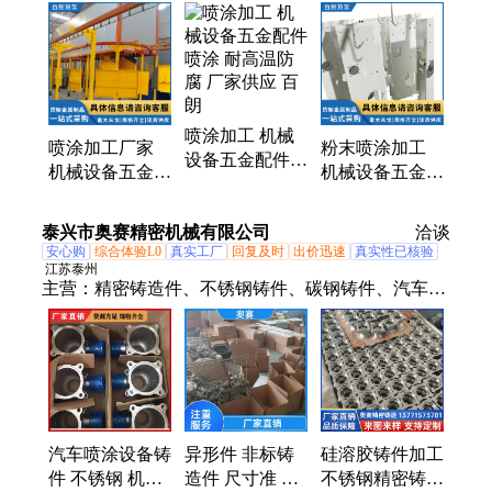
架、喷涂加工、钢结构平台、钢托盘、工作台、堆垛
架、阁楼货架、货架、双深度重型货架、不锈钢货
架、折叠式金属周转箱、三立柱货架、悬臂货架、轻
型货架、模具货架、贯通式货架、钢制托盘、仓库围
网、仓储笼、登高车、物流台车、搬运车、流利条货
喷涂加工 机械
架
喷涂加工厂家
粉末喷涂加工
设备五金配件喷
机械设备五金配
机械设备五金配
涂 耐高温防腐
件喷涂 支持加
件喷涂 来图来
厂家供应 百朗
工定制 百朗
样 加工定制 百
泰兴市奥赛精密机械有限公司
洽谈
朗
安心购
综合体验L0
真实工厂
回复及时
出价迅速
真实性已核验
江苏泰州
主营：
精密铸造件、不锈钢铸件、碳钢铸件、汽车喷
涂设备铸件、合金钢铸件、无磁性不锈钢铸件、铸造
件、泵体铸件、阀体铸件、管接头铸件、机械加工
件、机加工件、抛光铸件、汽车铸件、球墨铸铁铸
件、灰铁铸件、五金铸件、叶轮铸件、不锈钢铸造
件、碳钢铸造件、食品机械铸件、奥赛精密铸造件、
铸件、泵体精密铸造件、精密机械加工铸件、加工铸
汽车喷涂设备铸
异形件 非标铸
硅溶胶铸件加工
件
件 不锈钢 机械
造件 尺寸准 成
不锈钢精密铸造