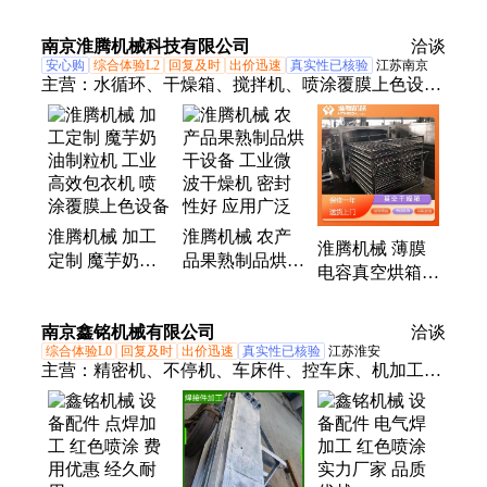
加工 可喷涂 定
型美 精度好 来
件 按需定制 奥
制加工
样来图加工 奥
赛
南京淮腾机械科技有限公司
洽谈
赛
安心购
综合体验L2
回复及时
出价迅速
真实性已核验
江苏南京
主营：
水循环、干燥箱、搅拌机、喷涂覆膜上色设
备、上料机、混合机、48盘烘箱、三维空间、工业烘
箱、塑料粒子、粉末颗粒、真空干燥、固体颗粒、恒
温烘箱、干燥设备、低温真空、微波真空、循环加
热、高温烤箱、制剂方锥、工业微波、蒸汽换热、多
向运动、真空烘箱、鼓风干燥机、薄膜包衣机
淮腾机械 加工
淮腾机械 农产
淮腾机械 薄膜
定制 魔芋奶油
品果熟制品烘干
电容真空烘箱
制粒机 工业高
设备 工业微波
肉类等物料的干
效包衣机 喷涂
干燥机 密封性
燥设备 负压真
南京鑫铭机械有限公司
覆膜上色设备
好 应用广泛
洽谈
空烘干机
综合体验L0
回复及时
出价迅速
真实性已核验
江苏淮安
主营：
精密机、不停机、车床件、控车床、机加工、
车床加、机床加、传动轴、cnc设备、冲压件、精密
件加、非标设备、机械设计、机械车床、普通车床、
数控机床、自动车床、大型车床、机械零件、机床部
件、机械制造、精密零件、模具加工、非标机械、附