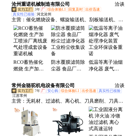
塑 附着力强 设
沧州重诺机械制造有限公司
全
洽谈
备齐全
3年
厂
综合体验L1
回复及时
出价迅速
真实性已核验
河北沧州
主营：
催化燃烧设备、螺旋输送机、刮板输送机、皮
带输送机、布袋除尘器、滤筒除尘器、旋风除尘器、
粉尘加湿机、星型卸料器、仓顶除尘器、活性炭吸附
箱、油烟净化器、喷淋塔、气旋塔、斗式提升机、空
气输送斜槽、生石灰消化器、料仓、卸灰阀、关风
机、补偿器、湿电除尘器、电捕焦油器、打散机
RCO蓄热催化
防水覆膜滤筒除
低温等离子油烟
燃烧 生产加工
尘器 食品厂粉
净化器 废气处
喷涂厂离线废气
尘过滤净化器
理净化装置 工
处理成套设备重
工业粉尘收集设
业环保设备重诺
常州金骆驼机电设备有限公司
洽谈
诺机械
备
7年
厂
安心购
综合体验L1
出价迅速
真实性已核验
江苏常州
主营：
无耗材、过滤机、离心机、刀具磨削、刀具精
磨、分离机自动、淤泥甩水机、污泥甩干机、无过滤
耗材、污泥干化机、粉回收机器、超大处理量、排渣
滤油机、固液分离机、配件全自动、离心净油机、离
心滤油机、离心分离机、污水处理设备、自动排渣过