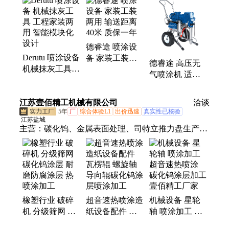
德睿途 喷涂设
Derutu 喷涂设备
备 家装工装两
德睿途 高压无
机械抹灰工具
用 输送距离40
气喷涂机 适用
工程家装两用
米 质保一年
于腻子涂料 家
智能模块化设计
装工装
江苏壹佰精工机械有限公司
洽谈
5年
厂
综合体验L1
出价迅速
真实性已核验
江苏盐城
主营：
碳化钨、金属表面处理、司特立推力盘生产、
等离子喷涂、超音速喷涂、热喷涂加工、碳化钨涂层
喷涂、陶瓷涂层喷涂、热喷涂耐腐涂层、氧化钇喷
涂、氧化铝喷涂、氧化铬喷涂、热喷涂耐磨损涂层、
轴套生产、轴套、司特立推力盘
橡塑行业 破碎
超音速热喷涂造
机械设备 星轮
机 分级筛网 碳
纸设备配件 瓦
轴 喷涂加工 超
化钨涂层 耐磨
楞辊 螺旋轴 导
音速热喷涂 碳