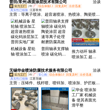
普田(常州)表面涂层技术有限公司
货
洽谈
涂加工 西科
防腐 厂家
2年
厂
综合体验L1
回复及时
出价迅速
真实性已核验
江苏常州
主营：
等离子喷涂、超音速喷涂、热喷涂、陶瓷喷
涂、热喷涂加工、碳化钨、金属表面处理
机械设备 星轮
普田轴承支撑轴
推力动环 轴承
轴 喷涂加工 超
喷涂 碳化钨陶
喷涂加工 超音
音速热喷涂 碳
瓷涂层 超音速
速等离子碳化钨
化钨涂层加工
等离子处理 耐
涂层热喷涂 普
无锡华金喷涂防腐技术服务有限公司
普田实地厂家
磨防腐高效
洽谈
田加工厂家
3年
厂
安心购
综合体验L0
回复及时
出价迅速
真实性已核验
江苏无锡
主营：
压铸件、线杆喷、喷锌加、喷涂加、护拦板、
压风机、龙门架、钢结构、石榴石、锌合金、铝合
金、旋转架、铸铁件、金刚板、金属件、铁打磨、喷
漆项、架子管、铁管喷、喷漆加、铝加工、玻璃珠、
锈钢材、护栏类、碳钢件