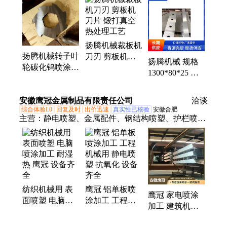
片、双轴撕碎机刀片、圆切刀片、钨钢圆刀片、轧钢
机刀片、刀片、不锈钢分切机刀片、机械轧钢刀片、
裁板机刀片、机器刀片、锰板不蹦刃
扬腾机械裁板机
扬腾机械转子叶
刀刃 剪板机刀
扬腾机械 规格
轮碳化钨喷涂
片 锻打真空热
1300*80*25 剪
粉碎机刮刀耐磨
处理工艺
切不锈钢锰板不
涂层加工 延长
蹦刃 金属机械
设备寿命
安徽鹰冠金属制品有限责任公司
洽谈
刀片
综合体验L0
回复及时
出价迅速
真实性已核验
安徽合肥
主营：
静电喷塑、金属配件、钢结构喷塑、护栏喷
涂、不锈钢喷塑
纺织机械用 表
鹰冠 铝单板喷
鹰冠 家电喷涂
面喷塑 电脑喷
涂加工 工程机
加工 建筑机械
涂加工 耐湿热
械用 静电喷塑
行业用 静电喷
鹰冠 设备齐全
抗氧化 设备齐