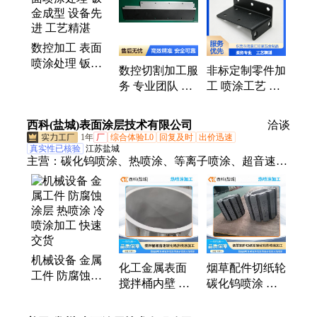
属材料、丝网印刷、工业加工、定制加工、激光切
割、精密制造、工业级设备、精密五金加、机械五金
数控加工 表面
加、光纤激光机、金属件定制、非标定制钣金
喷涂处理 钣金
数控切割加工服
非标定制零件加
成型 设备先进
务 专业团队 工
工 喷涂工艺 机
工艺精湛
业配套 资质齐
械五金激光加工
全
西科(盐城)表面涂层技术有限公司
洽谈
1年
厂
综合体验L0
回复及时
出价迅速
真实性已核验
江苏盐城
主营：
碳化钨喷涂、热喷涂、等离子喷涂、超音速喷
涂、喷涂碳化钨、陶瓷喷涂、半导体零部件涂层、半
导体涂层加工
机械设备 金属
化工金属表面
烟草配件切纸轮
工件 防腐蚀涂
搅拌桶内壁 耐
碳化钨喷涂 热
层 热喷涂 冷喷
磨喷涂加工 超
喷涂加工 表面
涂加工 快速交
音速碳化钨热喷
涂层修复 耐磨