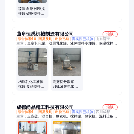
臻沃通 钢衬PE搅
拌罐 碳钢搅拌设
备 内衬PE防腐衬
里 耐酸碱抗腐蚀
厂家
曲阜恒禹机械制造有限公司
洽谈
综合体验L0
回复及时
出价迅速
真实性已核验
山东济宁
主营：
真空乳化罐、双层乳化罐、液体搅拌冷却罐、保温搅拌
罐、不锈钢搅拌罐、搅拌罐、浓缩提取机组、提取罐
均质乳化工液体
高剪切分散罐
搅罐 食品搅拌罐
316L液体电加热
不锈钢反应釜双
不锈钢搅拌罐均
层分散罐
质反应混合罐
成都尚品精工科技有限公司
洽谈
综合体验L1
回复及时
出价迅速
真实性已核验
四川成都
主营：
反应釜、混合机、糖衣机、搅拌罐、包衣机、混料设备、
不锈钢搅拌机、储存罐、提取浓缩设备、发酵罐、v型混料机、
双锥混料机、卧式混料机、乳化分散罐