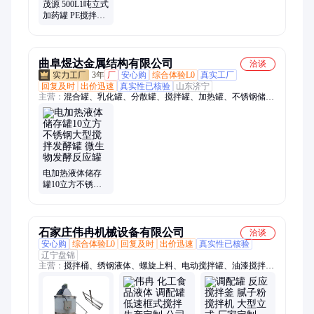
茂源 500L1吨立式
加药罐 PE搅拌桶
平底加药箱 环保
材质
曲阜煜达金属结构有限公司
洽谈
3年
厂
安心购
综合体验L0
真实工厂
回复及时
出价迅速
真实性已核验
山东济宁
主营：
混合罐、乳化罐、分散罐、搅拌罐、加热罐、不锈钢储
罐、提取浓缩设备
电加热液体储存
罐10立方不锈钢
大型搅拌发酵罐
微生物发酵反应
罐
石家庄伟冉机械设备有限公司
洽谈
安心购
综合体验L0
回复及时
出价迅速
真实性已核验
辽宁盘锦
主营：
搅拌桶、绣钢液体、螺旋上料、电动搅拌罐、油漆搅拌
罐、锥底搅拌罐、绣钢搅拌罐、立式干粉、绣钢输送机、加热搅
拌机、加热反应釜、定制搅拌机、混合搅拌机、液体搅拌桶、调
速搅拌桶、调速搅拌机、调速混合桶、菌种发酵罐、电动搅拌