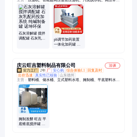
主营：
压滤机、智能超高压叠层压滤机、污泥脱水机、高压带式
压滤机、吸泥机、污泥深度处理设备、全自动加药装置、橡胶带
式真空过滤机、皮带输送机、污泥连续深度脱水设备、市政污
泥、液压压滤机、刮泥机、超高压叠层脱水机、一体式污泥深度
脱水机、真空皮带脱水机、真空过滤机、带式压榨机、带式果汁
压榨机、污泥垂直压滤脱水机、污泥协同、带式果蔬压榨生产
线、梨苹果压榨机、污水厂、石膏
石灰溶解罐 搅拌
调配罐 石灰乳配
ph调节加药装置
药投加系统 纯碱
一体化加药罐 消
制备罐 诺坤环保
毒加药设备 全自
动加药搅拌机 诺
坤
庆云旺吉塑料制品有限公司
洽谈
2年
厂
安心购
综合体验L1
回复及时
出价迅速
真实性已核验
山东德州
主营：
塑料桶、储水桶、立式塑料水塔、腌制桶、平底塑料水
箱、5吨塑料桶、8吨塑料桶、10吨塑料桶、15吨塑料桶、20吨塑
料桶、30吨塑料桶、40吨塑料桶、50吨塑料桶、塑料储罐、塑料
水塔、加药箱、泡菜桶、减水剂复配设备、外加剂复配设备、
1000L塑料桶、立式塑料桶、卧式塑料桶、塑料水箱、10立方水
箱、外加剂塑料搅拌水箱
腌制发酵 旺吉 平
底锥底搅拌罐 耐
腐蚀 密封良好防
止泄漏