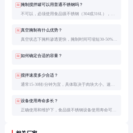
腌制搅拌罐可以用普通不锈钢吗？
问
不可以，必须使用食品级不锈钢（304或316L），普
通不锈钢可能释放有害物质，不符合食品安全标准。
真空腌制有什么优势？
问
真空状态下腌料渗透更快，腌制时间可缩短30-50%，
且产品质地更紧密，风味保持更好。
如何确定合适的容量？
问
搅拌速度多少合适？
问
通常15-30转/分钟为宜，具体取决于肉块大小。速度
过快会破坏肉纤维，影响产品口感。
设备使用寿命多长？
问
正确使用和维护下，食品级不锈钢设备使用寿命可达
10年以上，关键看电机和传动系统的保养状况。