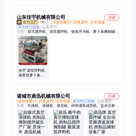
拌料机 不锈钢鱼
虾添加剂混合机
山东佳宇机械有限公司
洽谈
7年
厂
综合体验L0
回复及时
出价迅速
真实性已核验
山东济宁
主营：
鼓式搅拌机、滚筒搅拌机、链条开沟机、萝卜条腌制罐、
三轮打药机、剪草机、灰斗车、船挂机、碾米机、割晒机、药粉
混合机、干湿分离机、四轮打药机、树枝粉碎机、蔬菜精播机、
开沟培土机、筛选机、履带微耕机、油镐油锤、不锈钢混合机、
豆扁机、破碎机、路面切割机、小红牛犁地机、花生破碎机、覆
膜机
佳宇 滚筒拌料机
海带丝萝卜条酱
菜调味混合机 肉
制品搅拌腌制罐
诸城市鼎迅机械有限公司
洽谈
综合体验L0
回复及时
出价迅速
真实性已核验
山东潍坊
主营：
扎线机、滚揉机、填充机、碎肉灌装成型机、盐水注射
机、气泡洗菜机、气泡清洗机、巴氏杀菌机、旋转食品斩拌机、
火腿肠扎线设备