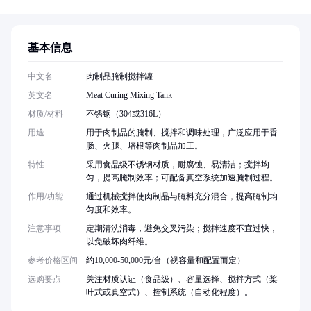
基本信息
中文名
肉制品腌制搅拌罐
英文名
Meat Curing Mixing Tank
材质/材料
不锈钢（304或316L）
用途
用于肉制品的腌制、搅拌和调味处理，广泛应用于香
肠、火腿、培根等肉制品加工。
特性
采用食品级不锈钢材质，耐腐蚀、易清洁；搅拌均
匀，提高腌制效率；可配备真空系统加速腌制过程。
作用/功能
通过机械搅拌使肉制品与腌料充分混合，提高腌制均
匀度和效率。
注意事项
定期清洗消毒，避免交叉污染；搅拌速度不宜过快，
以免破坏肉纤维。
参考价格区间
约10,000-50,000元/台（视容量和配置而定）
选购要点
关注材质认证（食品级）、容量选择、搅拌方式（桨
叶式或真空式）、控制系统（自动化程度）。