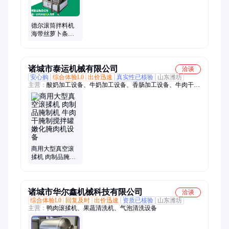
卤煮锅、辣椒打碎机
德尔滚筒拌料机
海带丝萝卜条酱
菜调味混合机 肉
制品搅拌腌制罐
诸城市泰运机械有限公司
洽谈
安心购
综合体验L0
出价迅速
真实性已核验
山东潍坊
主营：
酸奶加工设备、牛奶加工设备、香肠加工设备、牛肉干加
工设备、卤肉加工设备、鱼肉采肉机、绞肉机、切肉机、丸子加
工设备、酱腌菜加工设备、净菜加工设备、果酱加工设备、预制
菜加工设备、打浆机、灌肠机、拌馅机、cip清洗机、烟熏炉、真
空包装机、斩拌机、夹层锅、甩水机、盐水注射机、真空滚揉
机、杀菌罐
商用大型真空滚
揉机 肉制品腌制
机 牛肉干腌制搅
拌罐 嫩化腌肉机
设备
诸城市华尔鑫机械科技有限公司
洽谈
综合体验L0
回复及时
出价迅速
资质已核验
山东潍坊
主营：
鸭肉滚揉机、果蔬清洗机、气泡清洗设备