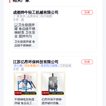
相关厂家
成都烨牛轻工机械有限公司
洽谈
厂家直供
品质保证
四川成都
主营：
[]
卫生级搅拌罐 食
品级不锈钢材质
卫生安全 搅拌均
匀
江苏亿昂环保科技有限公司
洽谈
安心购
综合体验L0
真实性已核验
江苏盐城
主营：
[]
不锈钢电加热搅
亿昂环保不锈钢
拌罐 食品化工用
搅拌罐衬四氟