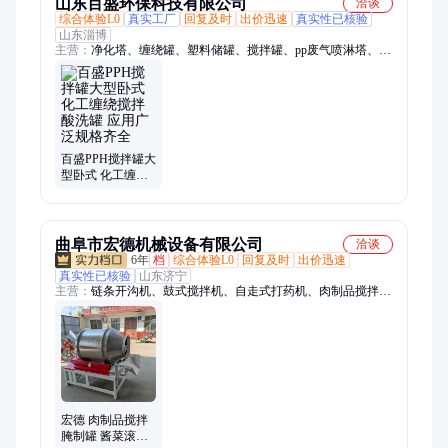
山东百盛环保科技有限公司
洽谈
综合体验L0
真实工厂
回复及时
出价迅速
真实性已核验
山东淄博
主营：
净化塔、缠绕罐、塑料储罐、搅拌罐、pp废气喷淋塔、
pph塑料卧式储罐、聚丙烯储罐、pph缠绕罐、酸洗罐、pph储
罐、pp罐
百盛PPH搅拌罐大
型卧式 化工缠绕
搅拌酸洗罐 应用
广泛规格齐全
曲阜市宏德机械设备有限公司
洽谈
6年
档
综合体验L0
回复及时
出价迅速
真实性已核验
山东济宁
主营：
链条开沟机、鼓式搅拌机、自走式打药机、肉制品搅拌腌
制罐、开沟机、微耕机、树枝粉碎机、滚筒搅拌机、筛选机、吸
粮机、不锈钢搅拌机、木材粉碎机、干湿分离机、螺旋输送机、
混合搅拌机、割晒机、装袋机收谷机、制糁机、磨面磨粉机、干
粉搅拌机、船外机、电缆开沟机、碴子机、混料机
宏德 肉制品搅拌
腌制罐 酱菜滚筒