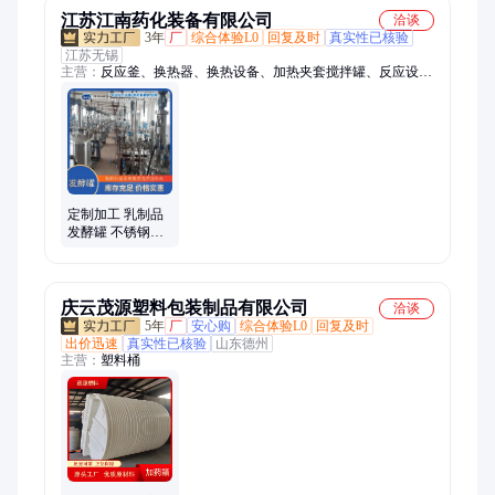
江苏江南药化装备有限公司
洽谈
3年
厂
综合体验L0
回复及时
真实性已核验
江苏无锡
主营：
反应釜、换热器、换热设备、加热夹套搅拌罐、反应设
备、立式卧式罐、薄膜蒸发器、高速搅拌釜、生物发酵罐、蒸馏
设备回收、电加热反应罐、不锈钢冷凝器、碳钢压力容器、降膜
蒸发设备、列管式冷凝器、电加热搅拌釜、耐酸碱储存罐、不锈
钢蒸馏设备、搅拌配料储存罐
定制加工 乳制品
发酵罐 不锈钢搅
拌罐 节能低碳成
本低 品质保证
庆云茂源塑料包装制品有限公司
洽谈
5年
厂
安心购
综合体验L0
回复及时
出价迅速
真实性已核验
山东德州
主营：
塑料桶