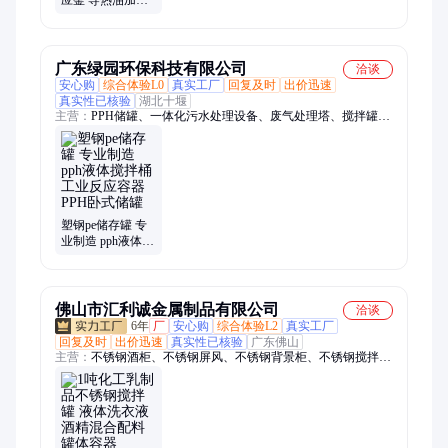
搅拌配料罐 1000L
搅拌釜非标定制
广东绿园环保科技有限公司
洽谈
安心购
综合体验L0
真实工厂
回复及时
出价迅速
真实性已核验
湖北十堰
主营：
PPH储罐、一体化污水处理设备、废气处理塔、搅拌罐、
喷淋塔
塑钢pe储存罐 专
业制造 pph液体搅
拌桶 工业反应容
器 PPH卧式储罐
佛山市汇利诚金属制品有限公司
洽谈
6年
厂
安心购
综合体验L2
真实工厂
回复及时
出价迅速
真实性已核验
广东佛山
主营：
不锈钢酒柜、不锈钢屏风、不锈钢背景柜、不锈钢搅拌罐
加工厂、钣金加工、不锈钢制品、不锈钢加工、不锈钢储罐、不
锈钢料仓、焊接加工、不锈钢机架、激光切管、激光切割加工、
不锈钢板加工