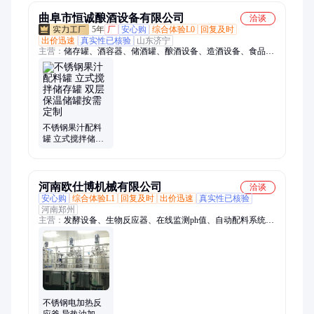
曲阜市恒诚酿酒设备有限公司
洽谈
5年
厂
安心购
综合体验L0
回复及时
出价迅速
真实性已核验
山东济宁
主营：
储存罐、酒容器、储酒罐、酿酒设备、造酒设备、食品蒸
粮、分体式吊锅、白酒提取器、葡萄酒酿造、固态蒸酒锅、液体
存放罐、运输制冷罐、不锈钢酒罐、啤酒发酵罐、保温运输罐、
煮酒一体锅、板控温发酵罐、果酒发酵设备、白酒不锈钢锅、卧
式车载运输、负压蒸馏设备、保温运输储罐、不锈钢冷却器
不锈钢果汁配料
罐 立式搅拌储存
罐 双层保温储罐
按需定制
河南欧仕博机械有限公司
洽谈
安心购
综合体验L1
回复及时
出价迅速
真实性已核验
河南郑州
主营：
发酵设备、生物反应器、在线监测ph值、自动配料系统、
菌种发酵系统、不锈钢发酵罐、配料控制系统、自动混料设备、
自动配料设备、粮油定量系统、定量传输系统、饮料定量配料、
微生物发酵罐、小型配料系统、菌种培养设备、不锈钢种子罐、
定量称重系统、称重配料系统、在线称重系统
不锈钢电加热反
应釜 导热油加热