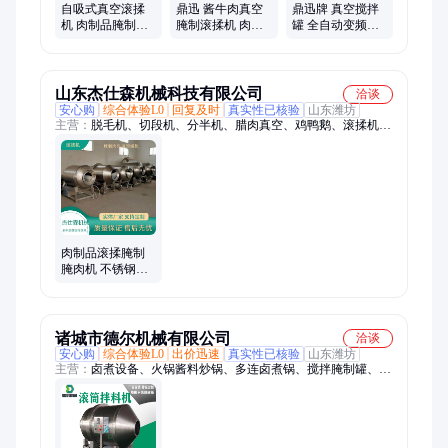
自吸式真空滚揉
鼎迅 酱牛肉真空
鼎迅牌 真空搅拌
机 肉制品腌制搅
腌制滚揉机 肉制
罐 全自动变频调
拌罐生产厂家 质
品搅拌腌制罐 酱
速滚揉机 肉制品
保一年 鼎迅机械
菜滚筒拌料机
腌制设备厂家
山东杰仕森机械科技有限公司
洽谈
安心购
综合体验L0
回复及时
真实性已核验
山东潍坊
主营：
脱毛机、切段机、分半机、腊肉真空、鸡鸭鹅、滚揉机、
鸡爪切、鸡爪分、爪分割、切割机、分切机、凤爪切、凤爪分、
割爪机、腌味机、切爪机、机械冻爪、自动鸡鸭、绒毛拔毛、机
械鸡脚、鸡脚分割、毛料凤爪、鸡爪脱皮、脱毛松香、分割机器
肉制品滚揉腌制
腌肉机 不锈钢搅
拌罐 快速入味腌
制加工真空滚揉
机
诸城市德尔机械有限公司
洽谈
安心购
综合体验L0
出价迅速
真实性已核验
山东潍坊
主营：
卤煮设备、火锅酱料炒锅、多连卤煮锅、搅拌腌制罐、多
爪炒锅、蒸汽蜂窝卤煮锅、火锅底料炒料机、行星炒锅、果蔬气
泡清洗机、净菜加工设备、预制菜加工设备、果蔬脱水机、净菜
脱水机、自动搅拌料车、漂烫卤煮锅、红油辣椒酱炒锅、夹层
锅、蔬菜清洗机、蒜蓉辣椒酱炒锅、七连锅、辣椒酱炒锅、四联