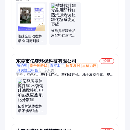
维殊搅拌罐食品
用配料缸蒸汽加
维殊全自动搅拌
热调配罐化糖系
罐 全国周到服务
统定容罐
专业团队 五星级
品质保障
东莞市亿尊环保科技有限公司
洽谈
安心购
综合体验L1
真实工厂
回复及时
出价迅速
真实性已核验
广东东莞
主营：
混色机、塑料搅拌机、塑料破碎机、洗手液搅拌罐、塑料
脱水机、加热搅拌机、卧式搅拌机、蔬菜脱水机、立式脱水机、
圆形振动筛、色粉打粉机、离心脱水机、干粉搅拌机、高速混合
机、粉体搅拌机、高速分散机、塑料混合机、无重力搅拌机、塑
料清洗设备、高速摩擦机、智能车位锁、停车架、铁马
亿尊牌液体搅拌
罐 不锈钢硅油搅
拌机 电加热反应
釜 乳化分散罐