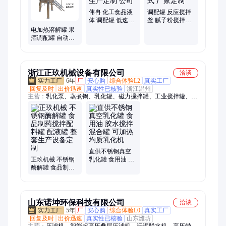
桶、加热乳化罐、圆管上料机、不锈钢液体、饲料加料机、多功
能搅拌、不锈钢储罐
伟冉 化工食品液
调配罐 反应搅拌
体 调配罐 低速框
釜 腻子粉搅拌机
式搅拌 生产定制
大型立式 厂家定
电加热溶解罐 果
公司
制
酒调配罐 自动控
温密封防腐蚀 无
极调速搅拌桶
浙江正玖机械设备有限公司
洽谈
6年
厂
安心购
综合体验L2
真实工厂
回复及时
出价迅速
真实性已核验
浙江温州
主营：
乳化泵、蒸煮锅、乳化罐、磁力搅拌罐、工业搅拌罐、小
型搅拌罐、加热搅拌罐、溶解罐、夹层锅、反应釜、啤酒储罐、
大型储罐、cip清洗机、啤酒发酵罐、蒸汽冷热缸、磁力搅拌机、
果酒发酵罐、不锈钢储罐、生物发酵罐、cip清洗系统、不锈钢发
酵罐、电加热冷热缸、电加热发酵罐、实验室搅拌机、立式醋酸
发酵罐
直供不锈钢真空
正玖机械 不锈钢
乳化罐 食用油 胶
酶解罐 食品制药
水搅拌混合罐 可
搅拌配料罐 配液
加热均质乳化机
罐 整套生产设备
定制
山东诺坤环保科技有限公司
洽谈
5年
厂
安心购
综合体验L0
真实工厂
回复及时
出价迅速
真实性已核验
山东潍坊