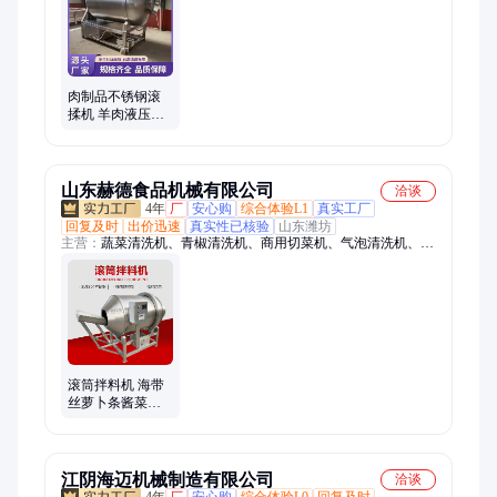
肉制品不锈钢滚
揉机 羊肉液压滚
揉搅拌罐 华尔鑫
鸭肉腌制入味设
备
山东赫德食品机械有限公司
洽谈
4年
厂
安心购
综合体验L1
真实工厂
回复及时
出价迅速
真实性已核验
山东潍坊
主营：
蔬菜清洗机、青椒清洗机、商用切菜机、气泡清洗机、双
头切菜机、山楂清洗设备、食堂切菜机器、果蔬清洗设备、香菜
清洗设备、油炸机、淋浆机、切丝机
滚筒拌料机 海带
丝萝卜条酱菜调
味混合机 肉制品
搅拌腌制罐 赫德
江阴海迈机械制造有限公司
洽谈