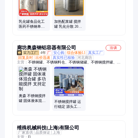
乳化罐食品化工
加热配浆罐 搅拌
医药不锈钢单层
罐 乳化分散 20立
双层气动搅拌罐
方 订做调配罐
电动
廊坊奥森钢铝容器有限公司
洽谈
4年
厂
安心购
综合体验L1
真实工厂
回复及时
出价迅速
真实性已核验
河北廊坊
主营：
不锈钢罐、不锈钢料仓、不锈钢储罐、不锈钢搅拌罐、不
锈钢发酵罐、大型不锈钢罐、不锈钢酒罐、化工罐、大型储罐、
铝合金料仓、大型铝罐、铝硝酸罐、发酵罐、大型不锈钢储罐、
双层发酵罐、食品级不锈钢罐、卧式不锈钢罐、不锈钢白酒罐、
立式不锈钢罐、铝罐、不锈钢奶罐、地埋不锈钢罐、大型工业不
锈钢罐、调味品不锈钢罐、低温不锈钢储罐
奥森 不锈钢搅拌
罐 固体液体混合
不锈钢搅拌罐 运
罐 多功能搅拌 支
行稳定 源头工厂
持定制
不锈钢罐生产 奥
森
维殊机械科技(上海)有限公司
厂家直供
品质保证
上海
主营：
[]