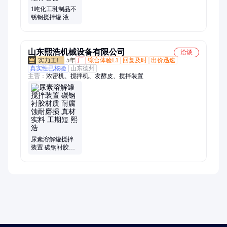
1吨化工乳制品不
锈钢搅拌罐 液体
洗衣液酒精混合
配料罐体容器
山东熙浩机械设备有限公司
洽谈
5年
厂
综合体验L1
回复及时
出价迅速
真实性已核验
山东德州
主营：
浓密机、搅拌机、发酵皮、搅拌装置
尿素溶解罐搅拌
装置 碳钢衬胶材
质 耐腐蚀耐磨损
真材实料 工期短
熙浩