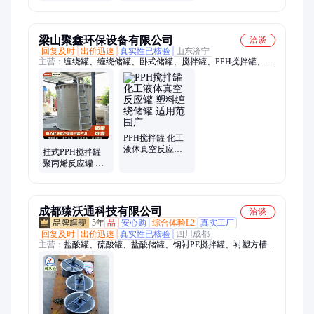
304材质搅拌桶 镜
耐强酸316立式高
面混合搅拌罐
速搅拌罐 规格定
制
梁山聚鑫环保设备有限公司
洽谈
回复及时
出价迅速
真实性已核验
山东济宁
主营：
缠绕罐、缠绕储罐、卧式储罐、搅拌罐、PPH搅拌罐、化
工储罐、无缝运输罐、平底塑料罐、真空计量罐、缠绕搅拌酸洗
罐、PPH缠绕储罐、塑料储罐、防腐储罐、PP储罐、PPH卧式储
罐、酸雾净化塔、反应釜、PPH电解液储罐、塑料防腐储罐、
PPH喷淋塔、PP除雾喷淋塔、PP真空计量罐、PP锥底酸洗罐、
PP水洗塔、化工塑料储罐
PPH搅拌罐 化工
液体真空反应罐
挂式PPH搅拌罐
塑料缠绕储罐 适
聚丙烯反应罐 大
用范围广
型化工缠绕储存
罐
成都臻沃通科技有限公司
洽谈
5年
品
安心购
综合体验L2
真实工厂
回复及时
出价迅速
真实性已核验
四川成都
主营：
盐酸罐、硫酸罐、盐酸储罐、钢衬PE搅拌罐、衬塑方槽、
不锈钢罐、衬ptfe、内衬四氟、衬塑储罐、防腐储罐、四氟管
道、Pe储罐、衬四氟、不锈钢储罐、四氟储罐、钢衬四氟储罐、
四氟衬里、碳钢衬四氟、四氟防腐储罐、不锈钢衬四氟、钢衬塑
储罐、钢衬pe储罐、衬氟储罐、化工储罐、四氟内衬储罐、四氟
储存罐