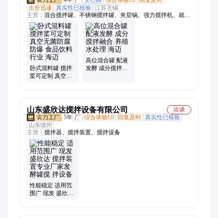
4年
厂
安心购
综合体验L0
回复及时
出价迅速
真实性已核验
江苏无锡
主营：
混合搅拌罐、不锈钢搅拌罐、夹层锅、强力搅拌机、就地
清洗机
高位混合罐 配液
卧式混料罐 搅拌
发酵 成分搅拌融
桨可定制 真空无
合 养殖水处理 海
菌防腐防爆 食品
迈
饮料行业 海迈
山东盛欣达搅拌设备有限公司
洽谈
5年
厂
综合体验L0
回复及时
真实性已核验
山东德州
主营：
搅拌器、搅拌装置、搅拌设备
性能稳定 适用范
围广 现发 盛欣达
搅拌装置专业厂
家发酵罐搅 拌设
备